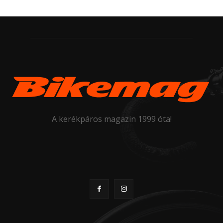
A kerékpáros magazin 1999 óta!