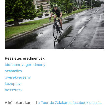
Részletes eredmények:
idofutam_vegeredmeny
szabadics
gyerekverseny
kozeptav
hosszutav
A képekért keresd
a Tour de Zalakaros facebook oldalát.