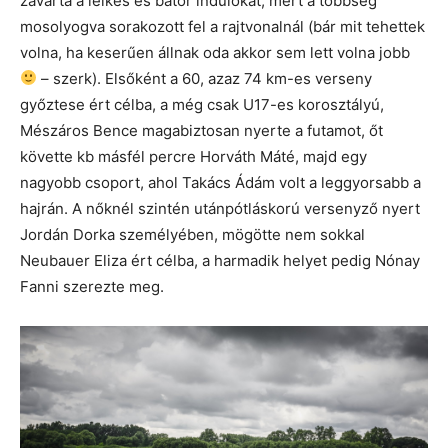
zavarta a lelkes és bátor indulókat, mert a többség
mosolyogva sorakozott fel a rajtvonalnál (bár mit tehettek
volna, ha keserűen állnak oda akkor sem lett volna jobb
– szerk). Elsőként a 60, azaz 74 km-es verseny
győztese ért célba, a még csak U17-es korosztályú,
Mészáros Bence magabiztosan nyerte a futamot, őt
követte kb másfél percre Horváth Máté, majd egy
nagyobb csoport, ahol Takács Ádám volt a leggyorsabb a
hajrán. A nőknél szintén utánpótláskorú versenyző nyert
Jordán Dorka személyében, mögötte nem sokkal
Neubauer Eliza ért célba, a harmadik helyet pedig Nónay
Fanni szerezte meg.