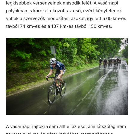
legkisebbek versenyeinek második felét. A vasárnapi
pályákban is károkat okozott az eső, ezért kénytelenek
voltak a szervezők módosítani azokat, így lett a 60 km-es
távból 74 km-es és a 137 km-es távból 150 km-es.
A vasárnapi rajtokra sem állt el az eső, ami látszólag nem