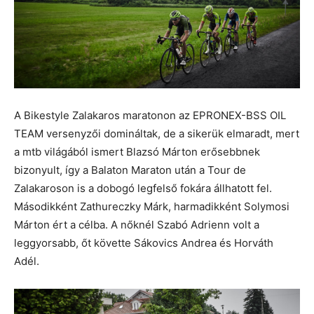
A Bikestyle Zalakaros maratonon az EPRONEX-BSS OIL
TEAM versenyzői domináltak, de a sikerük elmaradt, mert
a mtb világából ismert Blazsó Márton erősebbnek
bizonyult, így a Balaton Maraton után a Tour de
Zalakaroson is a dobogó legfelső fokára állhatott fel.
Másodikként Zathureczky Márk, harmadikként Solymosi
Márton ért a célba. A nőknél Szabó Adrienn volt a
leggyorsabb, őt követte Sákovics Andrea és Horváth
Adél.