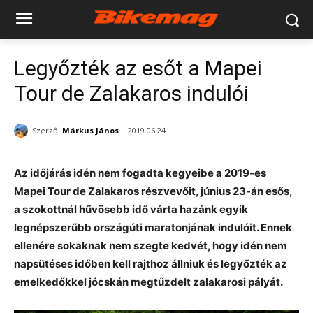
Legyőzték az esőt a Mapei
Tour de Zalakaros indulói
Szerző:
Márkus János
2019.06.24.
Az időjárás idén nem fogadta kegyeibe a 2019-es
Mapei Tour de Zalakaros részvevőit, június 23-án esős,
a szokottnál hűvösebb idő várta hazánk egyik
legnépszerűbb országúti maratonjának indulóit. Ennek
ellenére sokaknak nem szegte kedvét, hogy idén nem
napsütéses időben kell rajthoz állniuk és legyőzték az
emelkedőkkel jócskán megtűzdelt zalakarosi pályát.