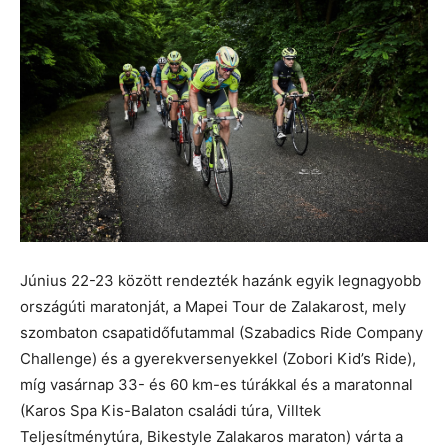
Június 22-23 között rendezték hazánk egyik legnagyobb
országúti maratonját, a Mapei Tour de Zalakarost, mely
szombaton csapatidőfutammal (Szabadics Ride Company
Challenge) és a gyerekversenyekkel (Zobori Kid’s Ride),
míg vasárnap 33- és 60 km-es túrákkal és a maratonnal
(Karos Spa Kis-Balaton családi túra, Villtek
Teljesítménytúra, Bikestyle Zalakaros maraton) várta a