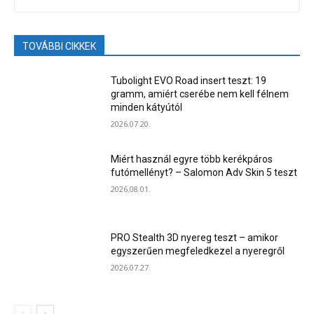
TOVÁBBI CIKKEK
Tubolight EVO Road insert teszt: 19
gramm, amiért cserébe nem kell félnem
minden kátyútól
2026.07.20.
Miért használ egyre több kerékpáros
futómellényt? – Salomon Adv Skin 5 teszt
2026.08.01.
PRO Stealth 3D nyereg teszt – amikor
egyszerűen megfeledkezel a nyeregről
2026.07.27.