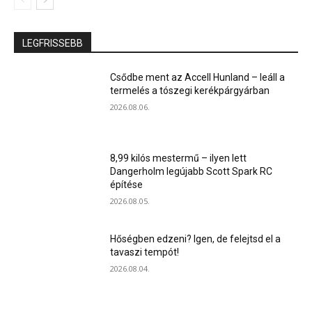
LEGFRISSEBB
Csődbe ment az Accell Hunland – leáll a
termelés a tószegi kerékpárgyárban
2026.08.06.
8,99 kilós mestermű – ilyen lett
Dangerholm legújabb Scott Spark RC
építése
2026.08.05.
Hőségben edzeni? Igen, de felejtsd el a
tavaszi tempót!
2026.08.04.