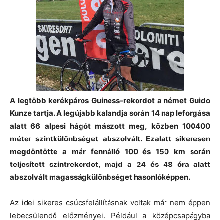
A legtöbb kerékpáros Guiness-rekordot a német Guido
Kunze tartja. A legújabb kalandja során 14 nap leforgása
alatt 66 alpesi hágót mászott meg, közben 100400
méter szintkülönbséget abszolvált. Ezalatt sikeresen
megdöntötte a már fennálló 100 és 150 km során
teljesített szintrekordot, majd a 24 és 48 óra alatt
abszolvált magasságkülönbséget hasonlóképpen.
Az idei sikeres csúcsfelállításnak voltak már nem éppen
lebecsülendő előzményei. Például a középcsapágyba