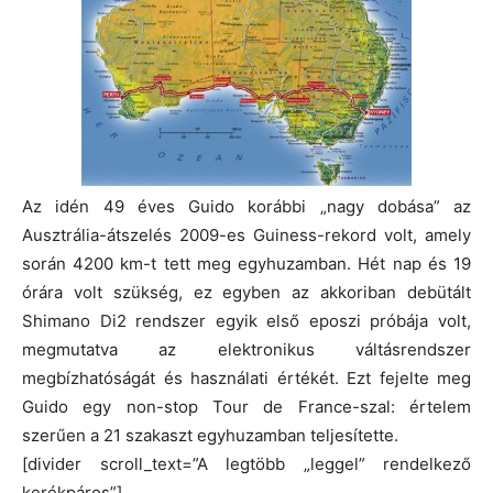
Az idén 49 éves Guido korábbi „nagy dobása” az
Ausztrália-átszelés 2009-es Guiness-rekord volt, amely
során 4200 km-t tett meg egyhuzamban. Hét nap és 19
órára volt szükség, ez egyben az akkoriban debütált
Shimano Di2 rendszer egyik első eposzi próbája volt,
megmutatva az elektronikus váltásrendszer
megbízhatóságát és használati értékét. Ezt fejelte meg
Guido egy non-stop Tour de France-szal: értelem
szerűen a 21 szakaszt egyhuzamban teljesítette.
[divider scroll_text=”A legtöbb „leggel” rendelkező
kerékpáros”]