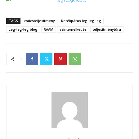
TAGS
csúcsteljesítmény
Kerékpáros leg-leg-leg
Leg-leg-leg blog
RAAM
szintemelkedés
teljesítménytúra