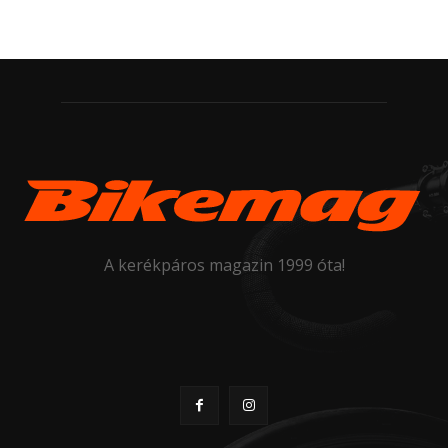
A kerékpáros magazin 1999 óta!