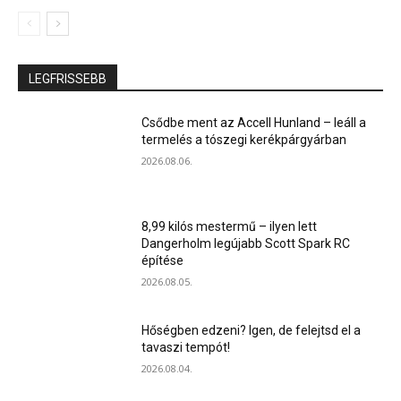
LEGFRISSEBB
Csődbe ment az Accell Hunland – leáll a
termelés a tószegi kerékpárgyárban
2026.08.06.
8,99 kilós mestermű – ilyen lett
Dangerholm legújabb Scott Spark RC
építése
2026.08.05.
Hőségben edzeni? Igen, de felejtsd el a
tavaszi tempót!
2026.08.04.