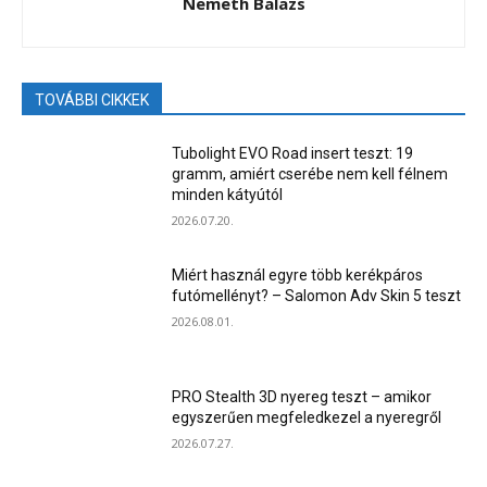
Nemeth Balazs
TOVÁBBI CIKKEK
Tubolight EVO Road insert teszt: 19
gramm, amiért cserébe nem kell félnem
minden kátyútól
2026.07.20.
Miért használ egyre több kerékpáros
futómellényt? – Salomon Adv Skin 5 teszt
2026.08.01.
PRO Stealth 3D nyereg teszt – amikor
egyszerűen megfeledkezel a nyeregről
2026.07.27.