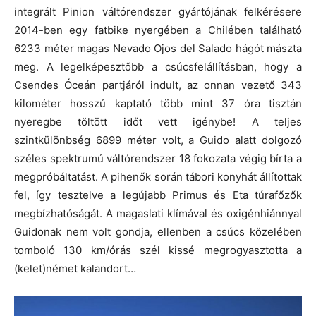
integrált Pinion váltórendszer gyártójának felkérésere
2014-ben egy fatbike nyergében a Chilében található
6233 méter magas Nevado Ojos del Salado hágót mászta
meg. A legelképesztőbb a csúcsfelállításban, hogy a
Csendes Óceán partjáról indult, az onnan vezető 343
kilométer hosszú kaptató több mint 37 óra tisztán
nyeregbe töltött időt vett igénybe! A teljes
szintkülönbség 6899 méter volt, a Guido alatt dolgozó
széles spektrumú váltórendszer 18 fokozata végig bírta a
megpróbáltatást. A pihenők során tábori konyhát állítottak
fel, így tesztelve a legújabb Primus és Eta túrafőzők
megbízhatóságát. A magaslati klímával és oxigénhiánnyal
Guidonak nem volt gondja, ellenben a csúcs közelében
tomboló 130 km/órás szél kissé megrogyasztotta a
(kelet)német kalandort…