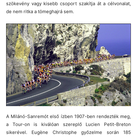
szökevény vagy kisebb csoport szakítja át a célvonalat,
de nem ritka a tömeghajrá sem.
A Milánó-Sanremót első ízben 1907-ben rendezték meg,
a Tour-on is kiválóan szereplő Lucien Petit-Breton
sikerével. Eugène Christophe győzelme során 185