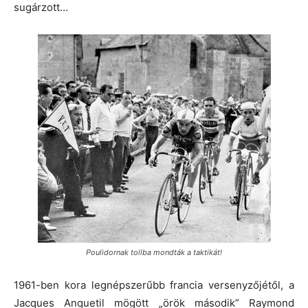
sugárzott…
Poulidornak tollba mondták a taktikát!
1961-ben kora legnépszerűbb francia versenyzőjétől, a
Jacques Anquetil mögött „örök második” Raymond