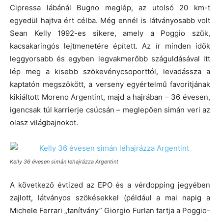
Cipressa lábánál Bugno meglép, az utolsó 20 km-t
egyedül hajtva ért célba. Még ennél is látványosabb volt
Sean Kelly 1992-es sikere, amely a Poggio szűk,
kacsakaringós lejtmenetére épített. Az ír minden idők
leggyorsabb és egyben legvakmerőbb száguldásával itt
lép meg a kisebb szökevénycsoporttól, levadássza a
kaptatón megszökött, a verseny egyértelmű favoritjának
kikiáltott Moreno Argentint, majd a hajrában – 36 évesen,
igencsak túl karrierje csúcsán – meglepően simán veri az
olasz világbajnokot.
Kelly 36 évesen simán lehajrázza Argentint
A következő évtized az EPO és a vérdopping jegyében
zajlott, látványos szökésekkel (például a mai napig a
Michele Ferrari „tanítvány” Giorgio Furlan tartja a Poggio-