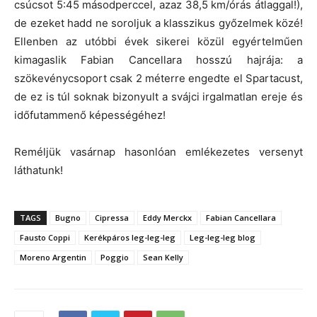
csúcsot 5:45 másodperccel, azaz 38,5 km/órás átlaggal!),
de ezeket hadd ne soroljuk a klasszikus győzelmek közé!
Ellenben az utóbbi évek sikerei közül egyértelműen
kimagaslik Fabian Cancellara hosszú hajrája: a
szökevénycsoport csak 2 méterre engedte el Spartacust,
de ez is túl soknak bizonyult a svájci irgalmatlan ereje és
időfutammenő képességéhez!
Reméljük vasárnap hasonlóan emlékezetes versenyt
láthatunk!
TAGS
Bugno
Cipressa
Eddy Merckx
Fabian Cancellara
Fausto Coppi
Kerékpáros leg-leg-leg
Leg-leg-leg blog
Moreno Argentin
Poggio
Sean Kelly