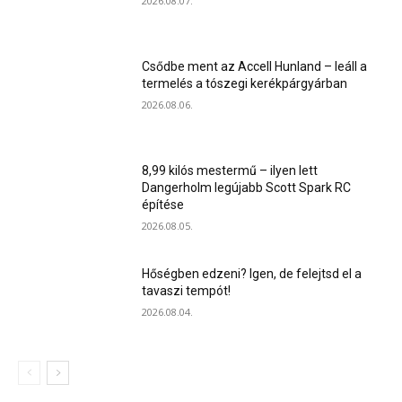
2026.08.07.
Csődbe ment az Accell Hunland – leáll a
termelés a tószegi kerékpárgyárban
2026.08.06.
8,99 kilós mestermű – ilyen lett
Dangerholm legújabb Scott Spark RC
építése
2026.08.05.
Hőségben edzeni? Igen, de felejtsd el a
tavaszi tempót!
2026.08.04.