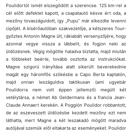
Poulidortól ismét elszegődött a szerencse. 125 km-rel a
cél előtt defektet kapott, a csapatautó késve ért oda, a
mezőny tovaszáguldott, így „Pupu” már elkezdte levenni
cipőjét. A kísérőautóban szakvezetője, a kétszeres Tour-
győztes Antonin Magne ült, rákiabált versenyzőjére, hogy
azonnal vegye vissza a lábbelit, és fogjon neki az
üldözésnek. Végig mögötte haladva biztatta, majd miután
a többieket beérte, tovább osztotta az instrukciókat.
Magne szigorú irányítása alatt sikerült beverekednie
magát egy háromfős szökésbe a Capo Berta kaptatón,
majd onnan leszáguldva taktikusan (ami ugyebár
Poulidorra nem volt éppen jellemző) megült két
vetélytársa, a német Ab Geldermans és a francia Jean-
Claude Annaert kerekén. A Poggión Poulidor robbantott,
de az eszeveszett üldözésbe kezdett mezőny ezt nem
láthatta, mert Magne a két leszakadó mögött maradva
autójával szemük elől eltakarta az eseményeket. Poulidor