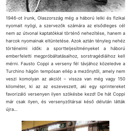
1946-ot írunk, Olaszország még a háború lelki és fizikai
nyomait nyögi, a szervezők számára az elsődleges cél
nem az útvonal kaptatókkal történő nehezítése, hanem a
harcok nyomainak eltüntetése. Azok aztán tényleg nehéz
történelmi idők: a sportteljesítményeket a háború
emberfeletti megpróbáltatásaihoz, sorstragédiáihoz kell
mérni. Fausto Coppi a verseny fél távjához közeledve a
Turchino hágón tempósan ellép a mezőnytől, amely nem
veszi komolyan az akciót – vissza van még vagy 150
kilométer, ki az az eszeveszett, aki egy sprintereket
favorizáló versenyen ilyen szökésbe kezd! De hát Coppi
már csak ilyen, és versenyzőtársai késő délután látták
újra…