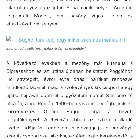
sikerül egyezségre jutni. A harmadik helyért Argentin
lesprinteli Mosert, ami sovány vigasz ezen az
eltaktikázott versenyen.
Bugno: tudni kell, hogy mikor érdemes menidulni!
A következő években a mezőny már kitanulta a
Cipressához és az utána újonnan beiktatott Poggióhoz
illő stratégiát, évről évre óriási hajrákat rendezve
mindkettő lábánál, majd a szökevények kis csoportja egy
újabb hajrával dönti el a győzelem sorsát Sanremo fő
utcáján, a Via Román. 1990-ben viszont a világbajnok és
Giro-győztes Gianni Bugno átírja a bevett
forgatókönyvet. A Riviérán abban az évben uralkodó
szeles időjárás rendesen szétszaggatja a mezőnyt,
kisebb csoportokat alkotva, az élen hajtó kerekesektől a