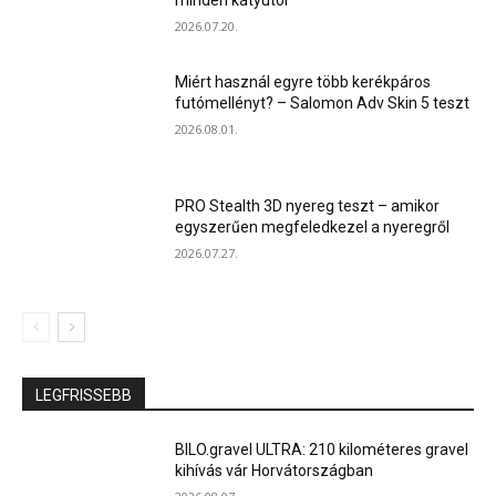
minden kátyútól
2026.07.20.
Miért használ egyre több kerékpáros
futómellényt? – Salomon Adv Skin 5 teszt
2026.08.01.
PRO Stealth 3D nyereg teszt – amikor
egyszerűen megfeledkezel a nyeregről
2026.07.27.
LEGFRISSEBB
BILO.gravel ULTRA: 210 kilométeres gravel
kihívás vár Horvátországban