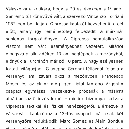
Válaszolva a kritikára, hogy a 70-es években a Milánó-
Sanremo túl könnyűvé vált, a szervező Vincenzo Torriani
1982-ben beiktatja a Cipressa kaptatót közvetlenül a cél
előtt, amely így remélhetőleg felpezsdíti a már-már
sablonos forgatókönyvet. A Cipressa bemutatkozása
viszont nem várt eseményekhez vezetett. Milánót
elhagyva a sík vidéken 13-an meglépnek a mezőnyből,
előnyük a Turchinón már bő 10 perc. A nagy esélyesnek
tartott világbajnok Giuseppe Saronni féltávnál feladja a
versenyt, ami zavart okoz a mezőnyben. Francesco
Moser és az akkor még igen fiatal Moreno Argentin
csapata egymással veszekedve próbálják a másikra
áthárítani az üldözés terhét – minden bizonnyal tartva a
Cipressa taktikai és fizikai nehézségétől. Elérkezve a
várva-várt kaptatóhoz a 13-fős csoport már csak két
versenyzőre redukálódik, Marc Gomez és Alain Bondue
vívja a végső csatát, mivel a mezőnynek továbbra sem