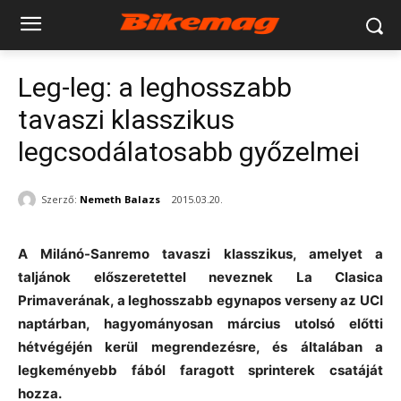
Leg-leg: a leghosszabb
tavaszi klasszikus
legcsodálatosabb győzelmei
Szerző:
Nemeth Balazs
2015.03.20.
A Milánó-Sanremo tavaszi klasszikus, amelyet a
taljánok előszeretettel neveznek La Clasica
Primaverának, a leghosszabb egynapos verseny az UCI
naptárban, hagyományosan március utolsó előtti
hétvégéjén kerül megrendezésre, és általában a
legkeményebb fából faragott sprinterek csatáját
hozza.