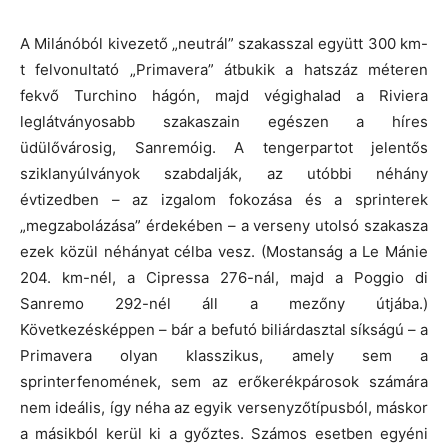
A Milánóból kivezető „neutrál” szakasszal együtt 300 km-
t felvonultató „Primavera” átbukik a hatszáz méteren
fekvő Turchino hágón, majd végighalad a Riviera
leglátványosabb szakaszain egészen a híres
üdülővárosig, Sanremóig. A tengerpartot jelentős
sziklanyúlványok szabdalják, az utóbbi néhány
évtizedben – az izgalom fokozása és a sprinterek
„megzabolázása” érdekében – a verseny utolsó szakasza
ezek közül néhányat célba vesz. (Mostanság a Le Mánie
204. km-nél, a Cipressa 276-nál, majd a Poggio di
Sanremo 292-nél áll a mezőny útjába.)
Következésképpen – bár a befutó biliárdasztal síkságú – a
Primavera olyan klasszikus, amely sem a
sprinterfenomének, sem az erőkerékpárosok számára
nem ideális, így néha az egyik versenyzőtípusból, máskor
a másikból kerül ki a győztes. Számos esetben egyéni