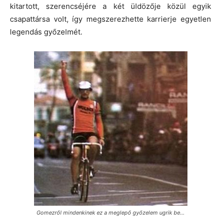
kitartott, szerencséjére a két üldözője közül egyik
csapattársa volt, így megszerezhette karrierje egyetlen
legendás győzelmét.
Gomezről mindenkinek ez a meglepő győzelem ugrik be…