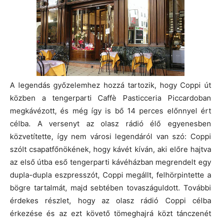
A legendás győzelemhez hozzá tartozik, hogy Coppi út
közben a tengerparti Caffè Pasticceria Piccardoban
megkávézott, és még így is bő 14 perces előnnyel ért
célba. A versenyt az olasz rádió élő egyenesben
közvetítette, így nem városi legendáról van szó: Coppi
szólt csapatfőnökének, hogy kávét kíván, aki előre hajtva
az első útba eső tengerparti kávéházban megrendelt egy
dupla-dupla eszpresszót, Coppi megállt, felhörpintette a
bögre tartalmát, majd sebtében tovaszáguldott. További
érdekes részlet, hogy az olasz rádió Coppi célba
érkezése és az ezt követő tömeghajrá közt tánczenét