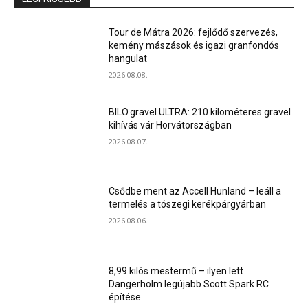
Tour de Mátra 2026: fejlődő szervezés,
kemény mászások és igazi granfondós
hangulat
2026.08.08.
BILO.gravel ULTRA: 210 kilométeres gravel
kihívás vár Horvátországban
2026.08.07.
Csődbe ment az Accell Hunland – leáll a
termelés a tószegi kerékpárgyárban
2026.08.06.
8,99 kilós mestermű – ilyen lett
Dangerholm legújabb Scott Spark RC
építése