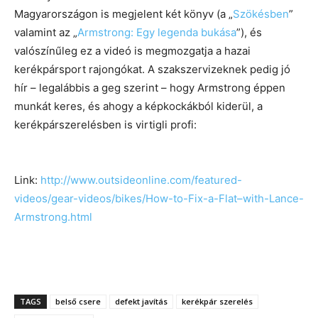
Magyarországon is megjelent két könyv (a „
Szökésben
”
valamint az „
Armstrong: Egy legenda bukása
”), és
valószínűleg ez a videó is megmozgatja a hazai
kerékpársport rajongókat. A szakszervizeknek pedig jó
hír – legalábbis a geg szerint – hogy Armstrong éppen
munkát keres, és ahogy a képkockákból kiderül, a
kerékpárszerelésben is virtigli profi:
Link:
http://www.outsideonline.com/featured-
videos/gear-videos/bikes/How-to-Fix-a-Flat–with-Lance-
Armstrong.html
TAGS
belső csere
defekt javítás
kerékpár szerelés