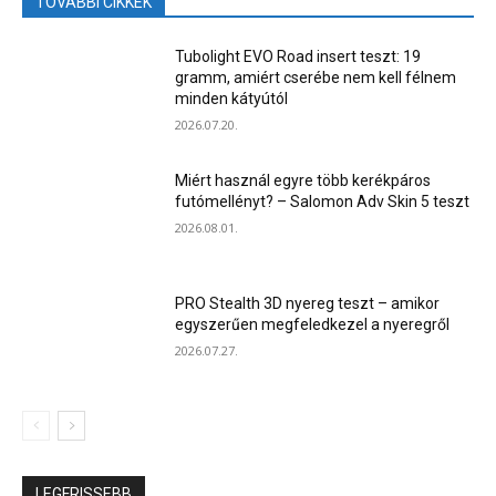
TOVÁBBI CIKKEK
Tubolight EVO Road insert teszt: 19
gramm, amiért cserébe nem kell félnem
minden kátyútól
2026.07.20.
Miért használ egyre több kerékpáros
futómellényt? – Salomon Adv Skin 5 teszt
2026.08.01.
PRO Stealth 3D nyereg teszt – amikor
egyszerűen megfeledkezel a nyeregről
2026.07.27.
LEGFRISSEBB