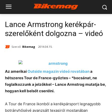
Lance Armstrong kerékpár-
szerelőként dolgozna – videó
Szerző:
Bikemag
2014.04.15.
Az amerikai
Outside magazin videó rovatában
a
hétszeres Tour de France-győztes – *bocsánat, ne
foglalkozzunk a jelzőkkel – Lance Armstrog mutatja be,
hogyan kell belsőt cserélni.
A Tour de France ikonból a kerékpársport legnagyobb
botrányhősévé avanzsált texasiról mostanában