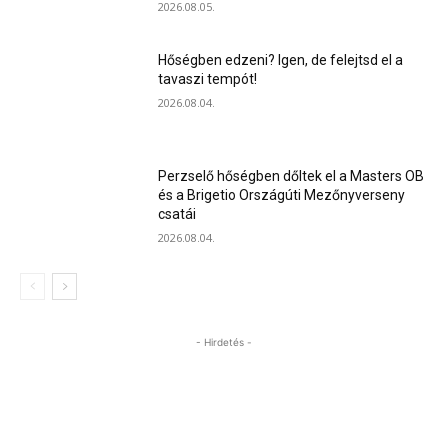
2026.08.05.
Hőségben edzeni? Igen, de felejtsd el a
tavaszi tempót!
2026.08.04.
Perzselő hőségben dőltek el a Masters OB
és a Brigetio Országúti Mezőnyverseny
csatái
2026.08.04.
- Hirdetés -