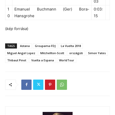
03
1
Emanuel Buchmann (Ger) Bora-
0:03:
0
Hansgrohe
15
(
kép forrása
)
TAGS
Astana
Groupama-FDJ
La Vuelta 2018
Miguel Angel Lopez
Mitchellton-Scott
országúti
Simon Yates
Thibaut Pinot
Vuelta a Espana
WorldTour