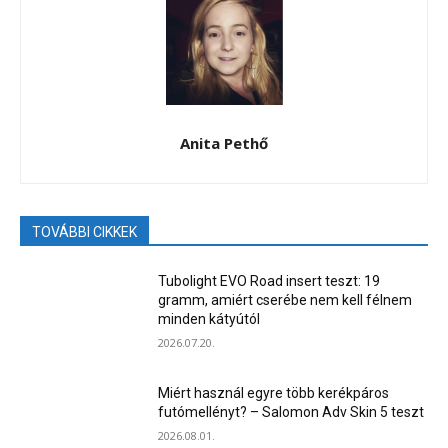
Anita Pethő
TOVÁBBI CIKKEK
Tubolight EVO Road insert teszt: 19
gramm, amiért cserébe nem kell félnem
minden kátyútól
2026.07.20.
Miért használ egyre több kerékpáros
futómellényt? – Salomon Adv Skin 5 teszt
2026.08.01.