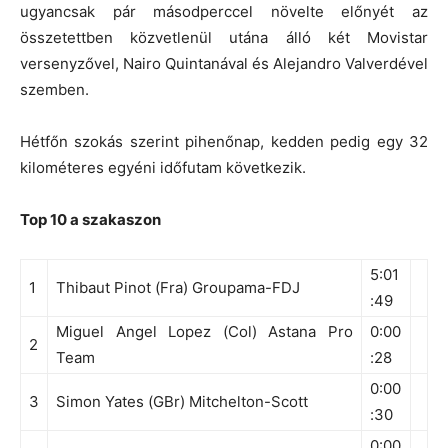
ugyancsak pár másodperccel növelte előnyét az
összetettben közvetlenül utána álló két Movistar
versenyzővel, Nairo Quintanával és Alejandro Valverdével
szemben.
Hétfőn szokás szerint pihenőnap, kedden pedig egy 32
kilométeres egyéni időfutam következik.
Top 10 a szakaszon
5:01
1
Thibaut Pinot (Fra) Groupama-FDJ
:49
Miguel Angel Lopez (Col) Astana Pro
0:00
2
Team
:28
0:00
3
Simon Yates (GBr) Mitchelton-Scott
:30
0:00