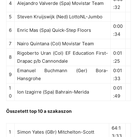
4
Alejandro Valverde (Spa) Movistar Team
:32
5
Steven Kruijswijk (Ned) LottoNL-Jumbo
0:00
6
Enric Mas (Spa) Quick-Step Floors
:34
7
Nairo Quintana (Col) Movistar Team
Rigoberto Uran (Col) EF Education First-
0:01
8
Drapac p/b Cannondale
:25
Emanuel Buchmann (Ger) Bora-
0:01
9
Hansgrohe
:33
1
0:01
Ion Izagirre (Spa) Bahrain-Merida
0
:49
Összetett top 10 a szakaszon
64:1
1
Simon Yates (GBr) Mitchelton-Scott
3:33