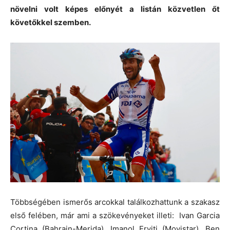
növelni volt képes előnyét a listán közvetlen őt
követőkkel szemben.
Többségében ismerős arcokkal találkozhattunk a szakasz
első felében, már ami a szökevényeket illeti: Ivan Garcia
Cortina (Bahrain-Merida), Imanol Erviti (Movistar), Ben