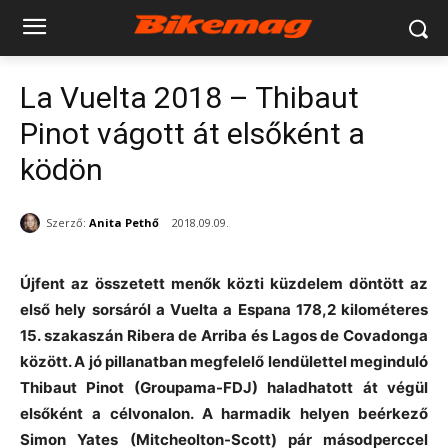
La Vuelta 2018 – Thibaut
Pinot vágott át elsőként a
ködön
Szerző:
Anita Pethő
2018.09.09.
Újfent az összetett menők közti küzdelem döntött az
első hely sorsáról a Vuelta a Espana 178,2 kilométeres
15. szakaszán Ribera de Arriba és Lagos de Covadonga
között. A jó pillanatban megfelelő lendülettel meginduló
Thibaut Pinot (Groupama-FDJ) haladhatott át végül
elsőként a célvonalon. A harmadik helyen beérkező
Simon Yates (Mitcheolton-Scott) pár másodperccel