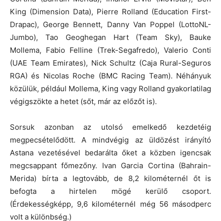
King (Dimension Data), Pierre Rolland (Education First-
Drapac), George Bennett, Danny Van Poppel (LottoNL-
Jumbo), Tao Geoghegan Hart (Team Sky), Bauke
Mollema, Fabio Felline (Trek-Segafredo), Valerio Conti
(UAE Team Emirates), Nick Schultz (Caja Rural-Seguros
RGA) és Nicolas Roche (BMC Racing Team). Néhányuk
közülük, például Mollema, King vagy Rolland gyakorlatilag
végigszökte a hetet (sőt, már az előzőt is).
Sorsuk azonban az utolsó emelkedő kezdetéig
megpecsételődött. A mindvégig az üldözést irányító
Astana vezetésével bedarálta őket a közben igencsak
megcsappant főmezőny. Ivan Garcia Cortina (Bahrain-
Merida) bírta a legtovább, de 8,2 kilométernél őt is
befogta a hirtelen mögé kerülő csoport.
(Érdekességképp, 9,6 kilométernél még 56 másodperc
volt a különbség.)