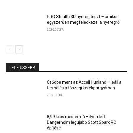
PRO Stealth 3D nyereg teszt – amikor
egyszerűen megfeledkezel a nyeregről
2026.07.27.
LEGFRISSEBB
Csődbe ment az Accell Hunland – leáll a
termelés a tószegi kerékpárgyárban
2026.08.06.
8,99 kilós mestermű – ilyen lett
Dangerholm legújabb Scott Spark RC
építése