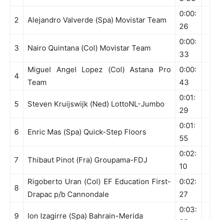
0:00:
2
Alejandro Valverde (Spa) Movistar Team
26
0:00:
3
Nairo Quintana (Col) Movistar Team
33
Miguel Angel Lopez (Col) Astana Pro
0:00:
4
Team
43
0:01:
5
Steven Kruijswijk (Ned) LottoNL-Jumbo
29
0:01:
6
Enric Mas (Spa) Quick-Step Floors
55
0:02:
7
Thibaut Pinot (Fra) Groupama-FDJ
10
Rigoberto Uran (Col) EF Education First-
0:02:
8
Drapac p/b Cannondale
27
0:03:
9
Ion Izagirre (Spa) Bahrain-Merida