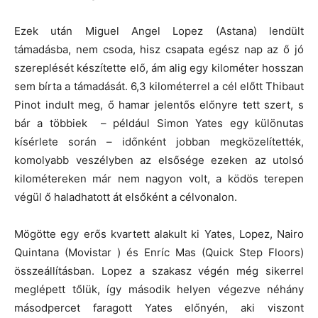
Ezek után Miguel Angel Lopez (Astana) lendült
támadásba, nem csoda, hisz csapata egész nap az ő jó
szereplését készítette elő, ám alig egy kilométer hosszan
sem bírta a támadását. 6,3 kilométerrel a cél előtt Thibaut
Pinot indult meg, ő hamar jelentős előnyre tett szert, s
bár a többiek – például Simon Yates egy különutas
kísérlete során – időnként jobban megközelítették,
komolyabb veszélyben az elsősége ezeken az utolsó
kilométereken már nem nagyon volt, a ködös terepen
végül ő haladhatott át elsőként a célvonalon.
Mögötte egy erős kvartett alakult ki Yates, Lopez, Nairo
Quintana (Movistar ) és Enríc Mas (Quick Step Floors)
összeállításban. Lopez a szakasz végén még sikerrel
meglépett tőlük, így második helyen végezve néhány
másodpercet faragott Yates előnyén, aki viszont