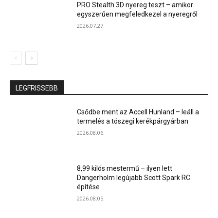
PRO Stealth 3D nyereg teszt – amikor
egyszerűen megfeledkezel a nyeregről
2026.07.27.
LEGFRISSEBB
Csődbe ment az Accell Hunland – leáll a
termelés a tószegi kerékpárgyárban
2026.08.06.
8,99 kilós mestermű – ilyen lett
Dangerholm legújabb Scott Spark RC
építése
2026.08.05.