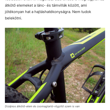
átkötő elemeket a lánc- és támvillák között, ami
jótékonyan hat a hajtáshatékonyságra. Nem tudok
belekötni.
Dizájnos átkötő-elem és csomagtartó-rögzítő szem is van