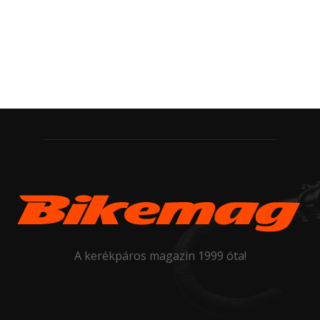
A kerékpáros magazin 1999 óta!