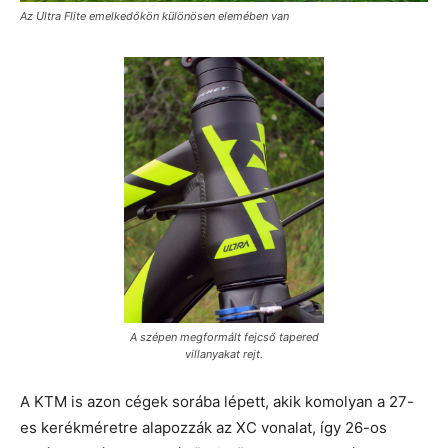
Az Ultra Flite emelkedőkön különösen elemében van
A szépen megformált fejcső tapered
villanyakat rejt.
A KTM is azon cégek sorába lépett, akik komolyan a 27-
es kerékméretre alapozzák az XC vonalat, így 26-os