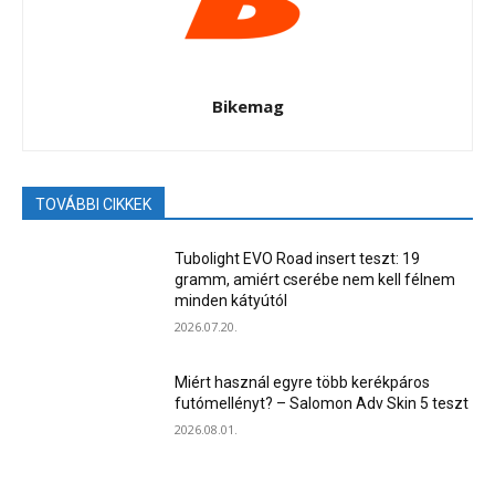
Bikemag
TOVÁBBI CIKKEK
Tubolight EVO Road insert teszt: 19
gramm, amiért cserébe nem kell félnem
minden kátyútól
2026.07.20.
Miért használ egyre több kerékpáros
futómellényt? – Salomon Adv Skin 5 teszt
2026.08.01.