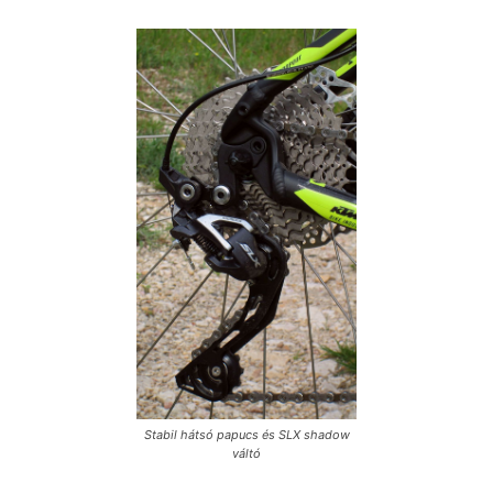
Stabil hátsó papucs és SLX shadow
váltó