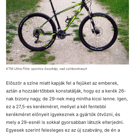
KTM Ultra Flite: sportos összkép, vad színkontraszt
Először a színe miatt kapják fel a fejüket az emberek,
aztán a hozzáértőbbek konstatálják, hogy ez a kerék 26-
nak bizony nagy, de 29-nek meg mintha kicsi lenne. Igen,
ez a 27,5-es kerékméret, mellyel a két fentebbi
kerékméret előnyeit igyekeznek a gyártók ötvözni, és
mely a 29-esnél is sokkal gyorsabban látszik elterjedni.
Egyesek szerint felesleges ez az új szabvány, de én a