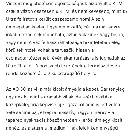
Viszont meglehetősen egoista cégnek bizonyult a KTM:
csak a vázon összesen 9 KTM, és nem kevesebb, mint 15
Ultra feliratot sikerült összeszámolnom! A szín
önmagában is elég figyelemfelkeltő, bár ma már egyre
inkább trendinek mondható, aztán valakinek vagy bejön,
vagy nem. A váz felhasználhatósága tekintetében elég
körültekintőek voltak a tervezők, hiszen a
csomagtartószemek révén akár túrázásra is foghatjuk az
Ultra Flite-ot. A hosszabb tekerésekre természetesen
rendelkezésre áll a 2 kulacsrögzítő hely is.
Az XC 30-as villa már kicsit árnyalja a képet. Bár tényleg
úgy néz ki, mint a drágább villák, de azért inkább a
középkategória képviselője. Igazából nem is lett volna
vele semmi baj, elvégre masszív, nagyon merev – a
tapered nyaknak is köszönhetően -, erős, ám egy kicsit
nehéz, és alattam a „medium”-nak jelölt keménységű