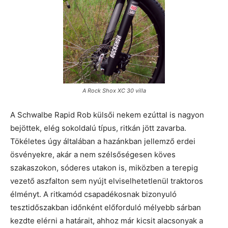
A Rock Shox XC 30 villa
A Schwalbe Rapid Rob külsői nekem ezúttal is nagyon
bejöttek, elég sokoldalú típus, ritkán jött zavarba.
Tökéletes úgy általában a hazánkban jellemző erdei
ösvényekre, akár a nem szélsőségesen köves
szakaszokon, sóderes utakon is, miközben a terepig
vezető aszfalton sem nyújt elviselhetetlenül traktoros
élményt. A ritkamód csapadékosnak bizonyuló
tesztidőszakban időnként előforduló mélyebb sárban
kezdte elérni a határait, ahhoz már kicsit alacsonyak a