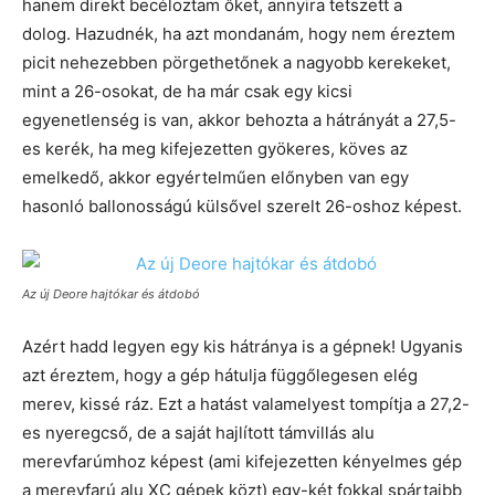
hanem direkt becéloztam őket, annyira tetszett a
dolog. Hazudnék, ha azt mondanám, hogy nem éreztem
picit nehezebben pörgethetőnek a nagyobb kerekeket,
mint a 26-osokat, de ha már csak egy kicsi
egyenetlenség is van, akkor behozta a hátrányát a 27,5-
es kerék, ha meg kifejezetten gyökeres, köves az
emelkedő, akkor egyértelműen előnyben van egy
hasonló ballonosságú külsővel szerelt 26-oshoz képest.
Az új Deore hajtókar és átdobó
Azért hadd legyen egy kis hátránya is a gépnek! Ugyanis
azt éreztem, hogy a gép hátulja függőlegesen elég
merev, kissé ráz. Ezt a hatást valamelyest tompítja a 27,2-
es nyeregcső, de a saját hajlított támvillás alu
merevfarúmhoz képest (ami kifejezetten kényelmes gép
a merevfarú alu XC gépek közt) egy-két fokkal spártaibb