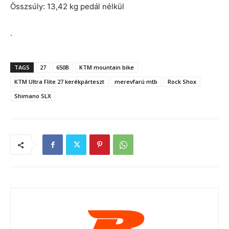
Összsúly: 13,42 kg pedál nélkül
.
TAGS
27
650B
KTM mountain bike
KTM Ultra Flite 27 kerékpárteszt
merevfarú mtb
Rock Shox
Shimano SLX