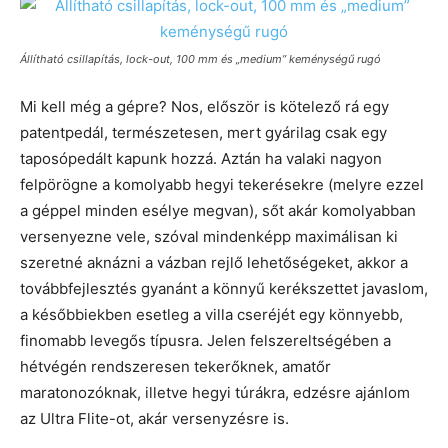
Állítható csillapítás, lock-out, 100 mm és „medium” keménységű rugó
Mi kell még a gépre? Nos, először is kötelező rá egy
patentpedál, természetesen, mert gyárilag csak egy
taposópedált kapunk hozzá. Aztán ha valaki nagyon
felpörögne a komolyabb hegyi tekerésekre (melyre ezzel
a géppel minden esélye megvan), sőt akár komolyabban
versenyezne vele, szóval mindenképp maximálisan ki
szeretné aknázni a vázban rejlő lehetőségeket, akkor a
továbbfejlesztés gyanánt a könnyű kerékszettet javaslom,
a későbbiekben esetleg a villa cseréjét egy könnyebb,
finomabb levegős típusra. Jelen felszereltségében a
hétvégén rendszeresen tekerőknek, amatőr
maratonozóknak, illetve hegyi túrákra, edzésre ajánlom
az Ultra Flite-ot, akár versenyzésre is.