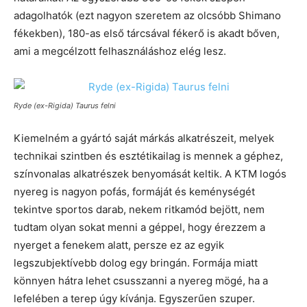
adagolhatók (ezt nagyon szeretem az olcsóbb Shimano
fékekben), 180-as első tárcsával fékerő is akadt bőven,
ami a megcélzott felhasználáshoz elég lesz.
Ryde (ex-Rigida) Taurus felni
Kiemelném a gyártó saját márkás alkatrészeit, melyek
technikai szintben és esztétikailag is mennek a géphez,
színvonalas alkatrészek benyomását keltik. A KTM logós
nyereg is nagyon pofás, formáját és keménységét
tekintve sportos darab, nekem ritkamód bejött, nem
tudtam olyan sokat menni a géppel, hogy érezzem a
nyerget a fenekem alatt, persze ez az egyik
legszubjektívebb dolog egy bringán. Formája miatt
könnyen hátra lehet csusszanni a nyereg mögé, ha a
lefelében a terep úgy kívánja. Egyszerűen szuper.