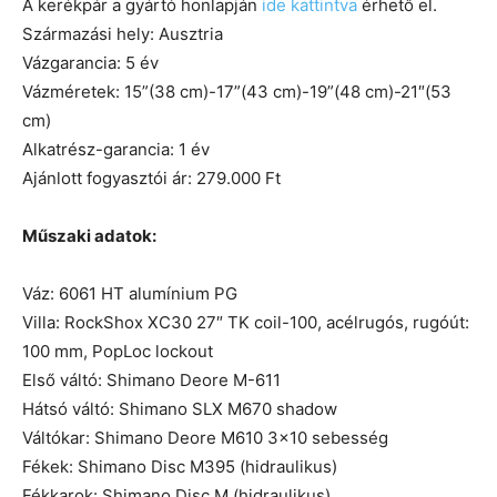
A kerékpár a gyártó honlapján
ide kattintva
érhető el.
Származási hely: Ausztria
Vázgarancia: 5 év
Vázméretek: 15”(38 cm)-17”(43 cm)-19”(48 cm)-21″(53
cm)
Alkatrész-garancia: 1 év
Ajánlott fogyasztói ár: 279.000 Ft
Műszaki adatok:
Váz: 6061 HT alumínium PG
Villa: RockShox XC30 27″ TK coil-100, acélrugós, rugóút:
100 mm, PopLoc lockout
Első váltó: Shimano Deore M-611
Hátsó váltó: Shimano SLX M670 shadow
Váltókar: Shimano Deore M610 3×10 sebesség
Fékek: Shimano Disc M395 (hidraulikus)
Fékkarok: Shimano Disc M (hidraulikus)