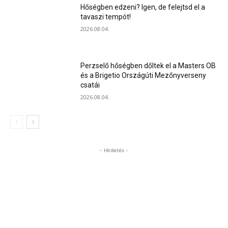
Hőségben edzeni? Igen, de felejtsd el a
tavaszi tempót!
2026.08.04.
Perzselő hőségben dőltek el a Masters OB
és a Brigetio Országúti Mezőnyverseny
csatái
2026.08.04.
- Hirdetés -