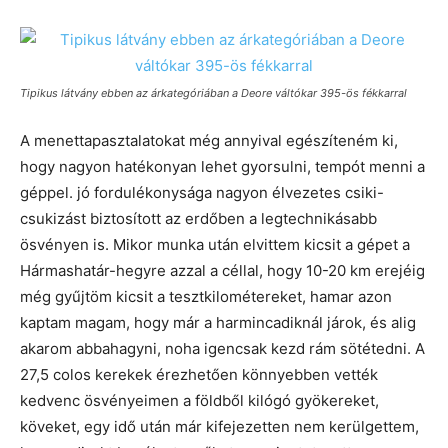
Tipikus látvány ebben az árkategóriában a Deore váltókar 395-ös fékkarral
A menettapasztalatokat még annyival egészíteném ki,
hogy nagyon hatékonyan lehet gyorsulni, tempót menni a
géppel. jó fordulékonysága nagyon élvezetes csiki-
csukizást biztosított az erdőben a legtechnikásabb
ösvényen is. Mikor munka után elvittem kicsit a gépet a
Hármashatár-hegyre azzal a céllal, hogy 10-20 km erejéig
még gyűjtöm kicsit a tesztkilométereket, hamar azon
kaptam magam, hogy már a harmincadiknál járok, és alig
akarom abbahagyni, noha igencsak kezd rám sötétedni. A
27,5 colos kerekek érezhetően könnyebben vették
kedvenc ösvényeimen a földből kilógó gyökereket,
köveket, egy idő után már kifejezetten nem kerülgettem,