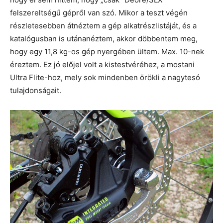
felszereltségű gépről van szó. Mikor a teszt végén
részletesebben átnéztem a gép alkatrészlistáját, és a
katalógusban is utánanéztem, akkor döbbentem meg,
hogy egy 11,8 kg-os gép nyergében ültem. Max. 10-nek
éreztem. Ez jó előjel volt a kistestvéréhez, a mostani
Ultra Flite-hoz, mely sok mindenben örökli a nagytesó
tulajdonságait.