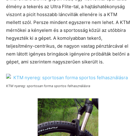
élmény a tekerés az Ultra Flite-tal, a hajtáshatékonyság
viszont a picit hosszabb láncvillák ellenére is a KTM
mellett szól. Persze mindent egyszerre nem lehet. A KTM
mérnökei a kényelem és a sportosság közül az utóbbira
hegyezték ki a gépet. A komolyabban tekerő,
teljesítmény-centrikus, de nagyon vastag pénztárcával el
nem látott igényes bringások igényeire próbálták belőni a
gépet, ami szerintem nagyszerűen sikerült is.
KTM nyereg: sportosan forma sportos felhasználásra