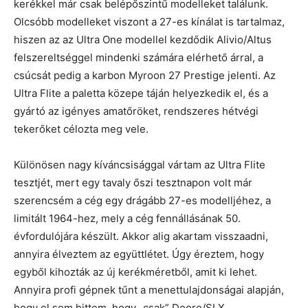
kerékkel már csak belépőszintű modelleket találunk.
Olcsóbb modelleket viszont a 27-es kínálat is tartalmaz,
hiszen az az Ultra One modellel kezdődik Alivio/Altus
felszereltséggel mindenki számára elérhető árral, a
csúcsát pedig a karbon Myroon 27 Prestige jelenti. Az
Ultra Flite a paletta közepe táján helyezkedik el, és a
gyártó az igényes amatőröket, rendszeres hétvégi
tekerőket célozta meg vele.
Különösen nagy kíváncsisággal vártam az Ultra Flite
tesztjét, mert egy tavaly őszi tesztnapon volt már
szerencsém a cég egy drágább 27-es modelljéhez, a
limitált 1964-hez, mely a cég fennállásának 50.
évfordulójára készült. Akkor alig akartam visszaadni,
annyira élveztem az együttlétet. Úgy éreztem, hogy
egyből kihozták az új kerékméretből, amit ki lehet.
Annyira profi gépnek tűnt a menettulajdonságai alapján,
hogy el sem hittem, hogy „csak” Deore/SLX