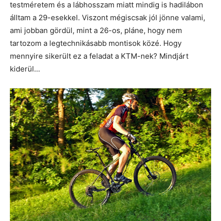
testméretem és a lábhosszam miatt mindig is hadilábon
álltam a 29-esekkel. Viszont mégiscsak jól jönne valami,
ami jobban gördül, mint a 26-os, pláne, hogy nem
tartozom a legtechnikásabb montisok közé. Hogy
mennyire sikerült ez a feladat a KTM-nek? Mindjárt
kiderül…