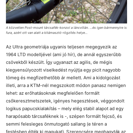
A közvetlen Post-mount tárcsafék-konzol a láncvillán. …és igen bármennyire is
fura, azért ott van alatt a kitámasztó-rögzítés helye…
Az Ultra geometriája ugyanis teljesen megegyezik az
1964 LTD modelljével (ami jó hír), de annál egyszerűbb
csövekből készült. Így ugyanazt az agilis, de mégis
kiegyensúlyozott viselkedést nyújtja egy picit nagyobb
tömeg és megfizethetőbb ár mellett. Ami a kidolgozást
illeti, arra a KTM-nél megszokott módon panasz nemigen
lehet: az erőhatásoknak megfelelően formált
csőkeresztmetszetek, igényes hegesztések, véggondolt
logikus papucskialakítás – mely elég stabil alapot ad egy
harapósabb tárcsaféknek is -, szépen formált fejcső, és
semmi felesleges önmutogató sallang (e téren a
festésben élték ki magukat). Szerencsére meghagyták az