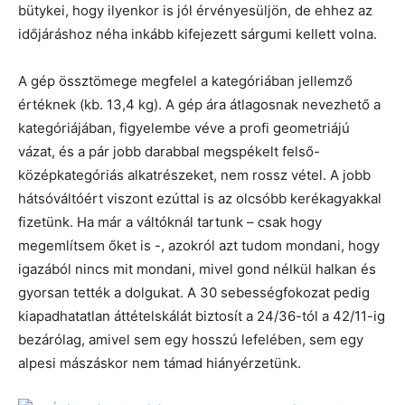
bütykei, hogy ilyenkor is jól érvényesüljön, de ehhez az
időjáráshoz néha inkább kifejezett sárgumi kellett volna.
A gép össztömege megfelel a kategóriában jellemző
értéknek (kb. 13,4 kg). A gép ára átlagosnak nevezhető a
kategóriájában, figyelembe véve a profi geometriájú
vázat, és a pár jobb darabbal megspékelt felső-
középkategóriás alkatrészeket, nem rossz vétel. A jobb
hátsóváltóért viszont ezúttal is az olcsóbb kerékagyakkal
fizetünk. Ha már a váltóknál tartunk – csak hogy
megemlítsem őket is -, azokról azt tudom mondani, hogy
igazából nincs mit mondani, mivel gond nélkül halkan és
gyorsan tették a dolgukat. A 30 sebességfokozat pedig
kiapadhatatlan áttételskálát biztosít a 24/36-tól a 42/11-ig
bezárólag, amivel sem egy hosszú lefelében, sem egy
alpesi mászáskor nem támad hiányérzetünk.