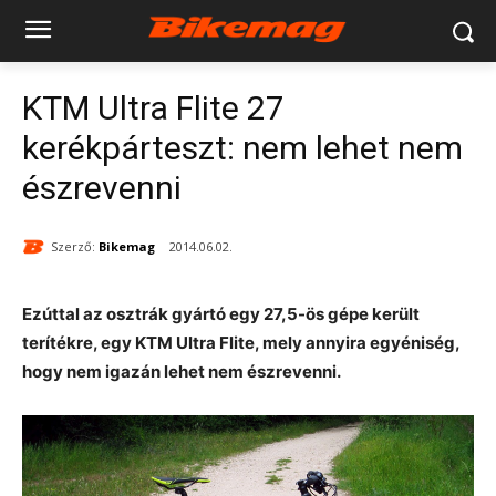
KTM Ultra Flite 27
kerékpárteszt: nem lehet nem
észrevenni
Szerző:
Bikemag
2014.06.02.
Ezúttal az osztrák gyártó egy 27,5-ös gépe került
terítékre, egy KTM Ultra Flite, mely annyira egyéniség,
hogy nem igazán lehet nem észrevenni.