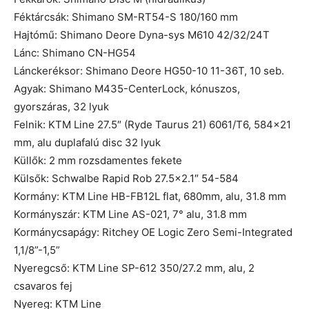
Féktárcsák: Shimano SM-RT54-S 180/160 mm
Hajtómű: Shimano Deore Dyna-sys M610 42/32/24T
Lánc: Shimano CN-HG54
Lánckeréksor: Shimano Deore HG50-10 11-36T, 10 seb.
Agyak: Shimano M435-CenterLock, kónuszos,
gyorszáras, 32 lyuk
Felnik: KTM Line 27.5″ (Ryde Taurus 21) 6061/T6, 584×21
mm, alu duplafalú disc 32 lyuk
Küllők: 2 mm rozsdamentes fekete
Külsők: Schwalbe Rapid Rob 27.5×2.1″ 54-584
Kormány: KTM Line HB-FB12L flat, 680mm, alu, 31.8 mm
Kormányszár: KTM Line AS-021, 7° alu, 31.8 mm
Kormánycsapágy: Ritchey OE Logic Zero Semi-Integrated
1,1/8”-1,5”
Nyeregcső: KTM Line SP-612 350/27.2 mm, alu, 2
csavaros fej
Nyereg: KTM Line