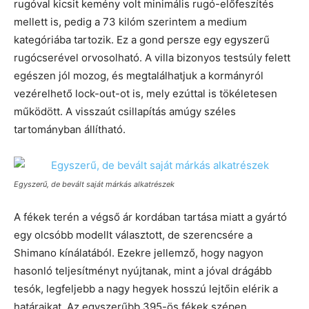
rugóval kicsit kemény volt minimális rugó-előfeszítés
mellett is, pedig a 73 kilóm szerintem a medium
kategóriába tartozik. Ez a gond persze egy egyszerű
rugócserével orvosolható. A villa bizonyos testsúly felett
egészen jól mozog, és megtalálhatjuk a kormányról
vezérelhető lock-out-ot is, mely ezúttal is tökéletesen
működött. A visszaút csillapítás amúgy széles
tartományban állítható.
Egyszerű, de bevált saját márkás alkatrészek
A fékek terén a végső ár kordában tartása miatt a gyártó
egy olcsóbb modellt választott, de szerencsére a
Shimano kínálatából. Ezekre jellemző, hogy nagyon
hasonló teljesítményt nyújtanak, mint a jóval drágább
tesók, legfeljebb a nagy hegyek hosszú lejtőin elérik a
határaikat. Az egyszerűbb 395-ös fékek szépen