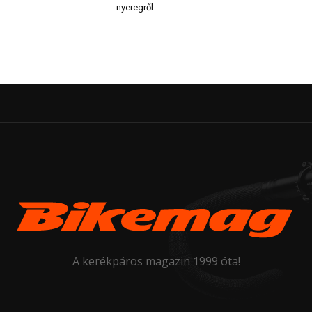
nyeregről
A kerékpáros magazin 1999 óta!