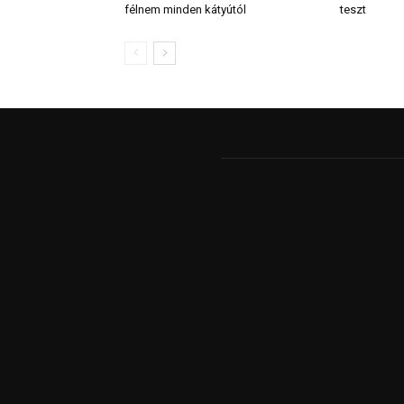
félnem minden kátyútól
teszt