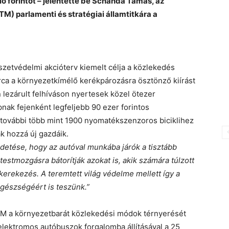
ió forintot – jelentette be Schanda Tamás, az
TM) parlamenti és stratégiai államtitkára a
észetvédelmi akcióterv kiemelt célja a közlekedés
árca a környezetkímélő kerékpározásra ösztönző kiírást
n lezárult felhíváson nyertesek közel ötezer
ak fejenként legfeljebb 90 ezer forintos
további több mint 1900 nyomatékszenzoros biciklihez
ak hozzá új gazdáik.
ldetése, hogy az autóval munkába járók a tisztább
 testmozgásra bátorítják azokat is, akik számára túlzott
kerekezés. A teremtett világ védelme mellett így a
gészségéért is teszünk.”
 ITM a környezetbarát közlekedési módok térnyerését
 elektromos autóbuszok forgalomba állításával a 25