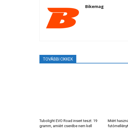
Bikemag
TOVÁBBI CIKKEK
Tubolight EVO Road insert teszt: 19
Miért haszn
gramm, amiért cserébe nem kell
futómellény