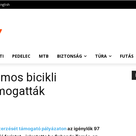
English
TI
PEDELEC
MTB
BIZTONSÁG
TÚRA
FUTÁS
mos bicikli
mogatták
zerzését támogató pályázaton
az igénylők 97