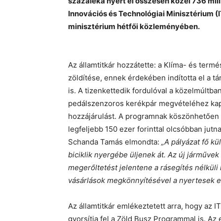
százaléka nyert el összesen közel 736 mill
Innovációs és Technológiai Minisztérium (I
minisztérium hétfői közleményében.
Az államtitkár hozzátette: a Klíma- és term
zöldítése, ennek érdekében indította el a t
is. A tizenkettedik fordulóval a közelmúltba
pedálszenzoros kerékpár megvételéhez kapn
hozzájárulást. A programnak köszönhetően 
legfeljebb 150 ezer forinttal olcsóbban jutn
Schanda Tamás elmondta:
„A pályázat fő kü
biciklik nyergébe üljenek át. Az új járművek
megerőltetést jelentene a rásegítés nélküli 
vásárlások megkönnyítésével a nyertesek e
Az államtitkár emlékeztetett arra, hogy az
gyorsítja fel a Zöld Busz Programmal is. Az