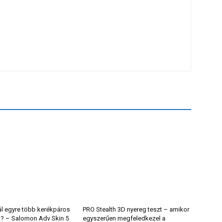
ál egyre több kerékpáros
PRO Stealth 3D nyereg teszt – amikor
t? – Salomon Adv Skin 5
egyszerűen megfeledkezel a