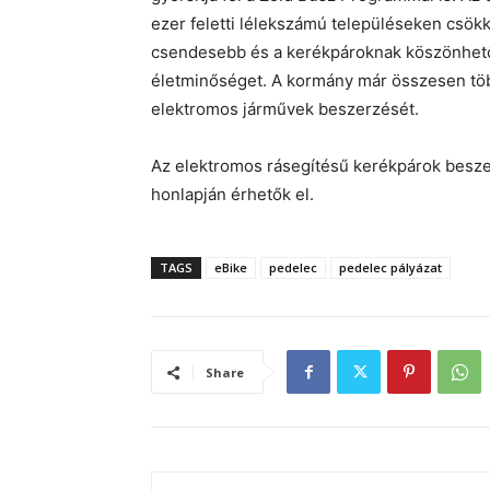
ezer feletti lélekszámú településeken csökk
csendesebb és a kerékpároknak köszönhetően
életminőséget. A kormány már összesen több 
elektromos járművek beszerzését.
Az elektromos rásegítésű kerékpárok beszer
honlapján érhetők el.
TAGS
eBike
pedelec
pedelec pályázat
Share