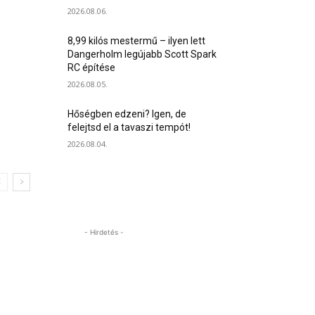
2026.08.06.
8,99 kilós mestermű – ilyen lett
Dangerholm legújabb Scott Spark
RC építése
2026.08.05.
Hőségben edzeni? Igen, de
felejtsd el a tavaszi tempót!
2026.08.04.
- Hirdetés -