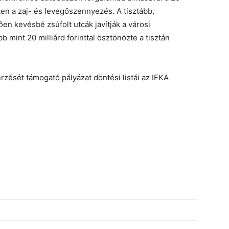
en a zaj- és levegőszennyezés. A tisztább,
 kevésbé zsúfolt utcák javítják a városi
mint 20 milliárd forinttal ösztönözte a tisztán
zését támogató pályázat döntési listái az IFKA