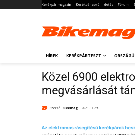
Kerékpár magazin
Kerékpár apróhirdetés
Fórum
HÍREK
KERÉKPÁRTESZT
ORSZÁGÚ
Közel 6900 elektro
megvásárlását tá
Szerző:
Bikemag
2021.11.29.
Az elektromos rásegítésű kerékpárok bes