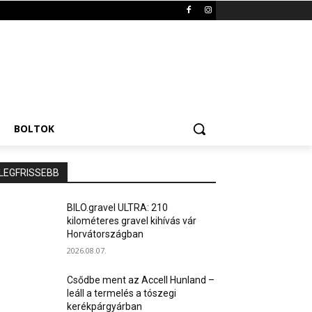
BOLTOK
LEGFRISSEBB
BILO.gravel ULTRA: 210
kilométeres gravel kihívás vár
Horvátországban
2026.08.07.
Csődbe ment az Accell Hunland –
leáll a termelés a tószegi
kerékpárgyárban