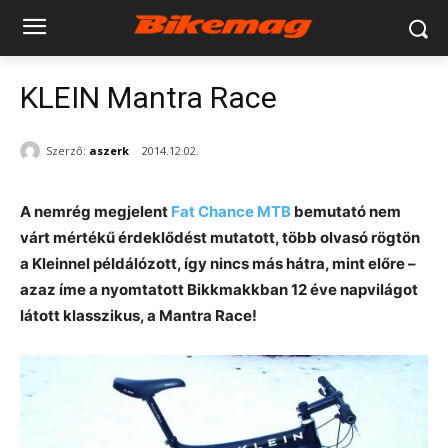
KLEIN Mantra Race
Szerző:
aszerk
2014.12.02.
A nemrég megjelent
Fat Chance MTB
bemutató nem
várt mértékű érdeklődést mutatott, több olvasó rögtön
a Kleinnel példálózott, így nincs más hátra, mint előre –
azaz íme a nyomtatott Bikkmakkban 12 éve napvilágot
látott klasszikus, a Mantra Race!