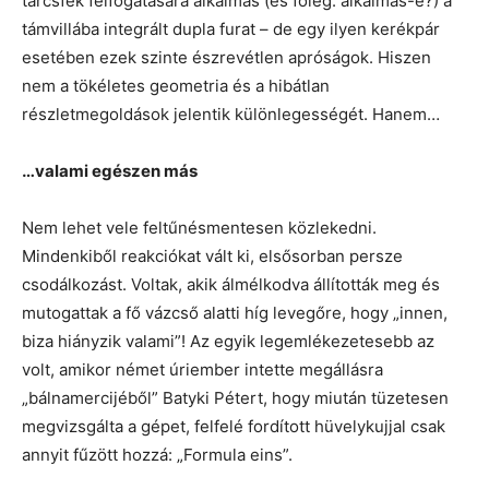
tárcsfék felfogatására alkalmas (és főleg: alkalmas-e?) a
támvillába integrált dupla furat – de egy ilyen kerékpár
esetében ezek szinte észrevétlen apróságok. Hiszen
nem a tökéletes geometria és a hibátlan
részletmegoldások jelentik különlegességét. Hanem…
…valami egészen más
Nem lehet vele feltűnésmentesen közlekedni.
Mindenkiből reakciókat vált ki, elsősorban persze
csodálkozást. Voltak, akik álmélkodva állították meg és
mutogattak a fő vázcső alatti híg levegőre, hogy „innen,
biza hiányzik valami”! Az egyik legemlékezetesebb az
volt, amikor német úriember intette megállásra
„bálnamercijéből” Batyki Pétert, hogy miután tüzetesen
megvizsgálta a gépet, felfelé fordított hüvelykujjal csak
annyit fűzött hozzá: „Formula eins”.