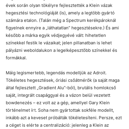
évek során olyan tökélyre fejlesztették a Klein vázak
hegesztési technológiáját (is), amely a legtöbb gyártó
számára etalon. (Talán még a Spectrum kerékpároknál
figyelnek ennyire a „láthatatlan” hegesztésekre.) És ami
később a márka egyik védjegyévé vált: hihetetlen
színekkel festik le vázaikat; jelen pillanatban is lehet
pályázni weboldalukon a legelképesztőbb színekkel és
formákkal.
Máig legismertebb, legendás modelljük az Adroit.
Tökéletes hegesztések, óriási csőátmérők (a saját maga
által fejlesztett „Gradient Alu”-ból), brutális homlokcső
saját, integrált csapággyal és a vázon belül vezetett
bowdenezés – ez volt az a gép, amellyel Gary Klein
történelmet írt. Soha nem gyártottak sokféle modellt,
inkább azt a keveset próbálták tökéletesíteni. Persze, ezt
a céget is elérte a centralizáció: jelenleg a Klein az