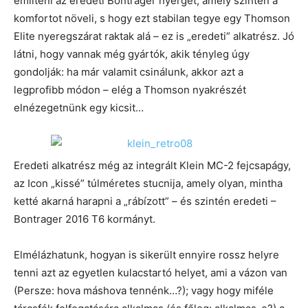
említeni az eredeti Bontrager nyerget, amely szintén a
komfortot növeli, s hogy ezt stabilan tegye egy Thomson
Elite nyeregszárat raktak alá – ez is „eredeti” alkatrész. Jó
látni, hogy vannak még gyártók, akik tényleg úgy
gondolják: ha már valamit csinálunk, akkor azt a
legprofibb módon – elég a Thomson nyakrészét
elnézegetnünk egy kicsit…
Eredeti alkatrész még az integrált Klein MC-2 fejcsapágy,
az Icon „kissé” túlméretes stucnija, amely olyan, mintha
ketté akarná harapni a „rábízott” – és szintén eredeti –
Bontrager 2016 T6 kormányt.
Elmélázhatunk, hogyan is sikerült ennyire rossz helyre
tenni azt az egyetlen kulacstartó helyet, ami a vázon van
(Persze: hova máshova tennénk…?); vagy hogy miféle