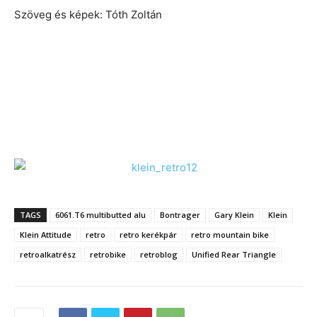
Szöveg és képek:
Tóth Zoltán
TAGS
6061.T6 multibutted alu
Bontrager
Gary Klein
Klein
Klein Attitude
retro
retro kerékpár
retro mountain bike
retroalkatrész
retrobike
retroblog
Unified Rear Triangle