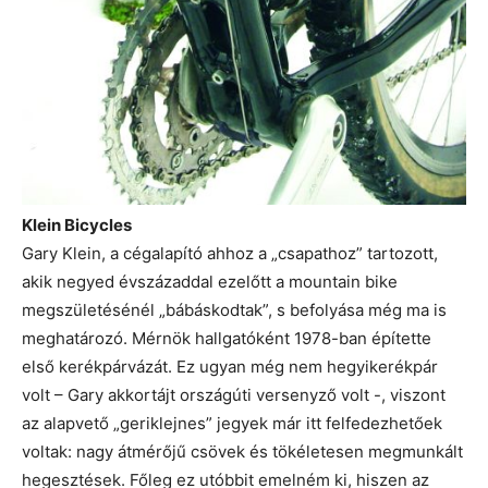
Klein Bicycles
Gary Klein, a cégalapító ahhoz a „csapathoz” tartozott,
akik negyed évszázaddal ezelőtt a mountain bike
megszületésénél „bábáskodtak”, s befolyása még ma is
meghatározó. Mérnök hallgatóként 1978-ban építette
első kerékpárvázát. Ez ugyan még nem hegyikerékpár
volt – Gary akkortájt országúti versenyző volt -, viszont
az alapvető „geriklejnes” jegyek már itt felfedezhetőek
voltak: nagy átmérőjű csövek és tökéletesen megmunkált
hegesztések. Főleg ez utóbbit emelném ki, hiszen az