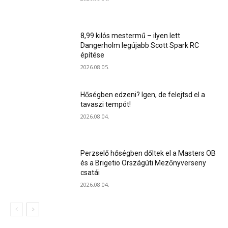
8,99 kilós mestermű – ilyen lett
Dangerholm legújabb Scott Spark RC
építése
2026.08.05.
Hőségben edzeni? Igen, de felejtsd el a
tavaszi tempót!
2026.08.04.
Perzselő hőségben dőltek el a Masters OB
és a Brigetio Országúti Mezőnyverseny
csatái
2026.08.04.