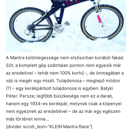
A Mantra különlegessége nem elsősorban korából fakad.
Sőt, a komplett gép számtalan ponton nem egyezik már
az eredetivel – tehát nem 100% korhű -, de önmagában a
váz is megér egy misét. Tulajdonosa – meglepő módon
(?) – egy kerékpárbolt tulajdonosa is egyben: Batyki
Péter. Persze; legfőbb büszkesége nem ez a darab,
hanem egy 1934-es kerékpár, melynek csak a köpenyei
nem egyeznek az eredetiével – de az már egy egészen
más történet lenne…
[divider scroll_text=”KLEIN Mantra Race”]