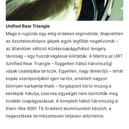
Unified Rear Triangle
Maga a rugózás egy elég érdekes elgondolás. Alapvetően
az összteleszkópos gépek egyik legfőbb negatívumát –
az állandóan változó középcsapágy/hátsó tengely
távolság – egy huszárvágással kiiktatták. A Mantra az URT
(Unified Rear Triangle – független hátsó háromszög)
vázak családjába tartozik. Egyetlen, nagy átmérőjű – tehát
kopás szempontjából igen tartós, emellett nagyon
könnyen karbantartható – forgáspont körül mozog a
kerékpár hátulja; szerves egységét nem bontották meg
további csapágyazással. A komplett hátsó háromszög a
Klein-féle 6061 T6 Gradient alumíniumból készült, a
hegesztések természetesen teljesen eltüntetve.