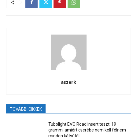
aszerk
TOVÁBBI CIKKEK
Tubolight EVO Road insert teszt: 19
gramm, amiért cserébe nem kell félnem
minden kátyútól