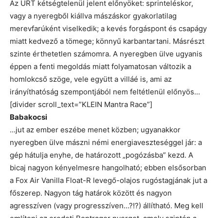
Az URT kétségtelenül jelent előnyöket: sprinteléskor,
vagy a nyeregből kiállva mászáskor gyakorlatilag
merevfarúként viselkedik; a kevés forgáspont és csapágy
miatt kedvező a tömege; könnyű karbantartani. Másrészt
szinte érthetetlen számomra. A nyeregben ülve ugyanis
éppen a fenti megoldás miatt folyamatosan változik a
homlokcső szöge, vele együtt a villáé is, ami az
irányíthatóság szempontjából nem feltétlenül előnyös…
[divider scroll_text=”KLEIN Mantra Race”]
Babakocsi
…jut az ember eszébe menet közben; ugyanakkor
nyeregben ülve mászni némi energiaveszteséggel jár: a
gép hátulja enyhe, de határozott „pogózásba” kezd. A
bicaj nagyon kényelmesre hangolható; ebben elsősorban
a Fox Air Vanilla Float-R levegő-olajos rugóstagjának jut a
főszerep. Nagyon tág határok között és nagyon
agresszíven (vagy progresszíven…?!?) állítható. Meg kell