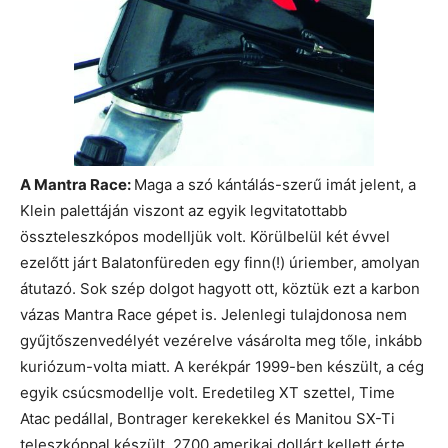
A
Mantra
Race:
Maga a szó kántálás-szerű imát jelent, a
Klein palettáján viszont az egyik legvitatottabb
összteleszkópos modelljük volt. Körülbelül két évvel
ezelőtt járt Balatonfüreden egy finn(!) úriember, amolyan
átutazó. Sok szép dolgot hagyott ott, köztük ezt a karbon
vázas Mantra Race gépet is. Jelenlegi tulajdonosa nem
gyűjtőszenvedélyét vezérelve vásárolta meg tőle, inkább
kuriózum-volta miatt. A kerékpár 1999-ben készült, a cég
egyik csúcsmodellje volt. Eredetileg XT szettel, Time
Atac pedállal, Bontrager kerekekkel és Manitou SX-Ti
teleszkóppal készült. 2700 amerikai dollárt kellett érte