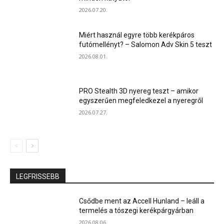
2026.07.20.
Miért használ egyre több kerékpáros
futómellényt? – Salomon Adv Skin 5 teszt
2026.08.01.
PRO Stealth 3D nyereg teszt – amikor
egyszerűen megfeledkezel a nyeregről
2026.07.27.
LEGFRISSEBB
Csődbe ment az Accell Hunland – leáll a
termelés a tószegi kerékpárgyárban
2026.08.06.