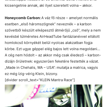
kicsengetnie annak, aki ilyet szeretett volna – akkor.
Honeycomb Carbon:
A váz fő része – amelyet normális
esetben „első háromszögnek” neveznék – a karbon
szövetből készült elképesztő átmérőjű „cső”, mely a nem
kevésbé túlméretes AirHeadTube fantázianévvel ellátott
homlokcső környékét belül nyolcas alakzatban fogja
körbe. Ezt ugye géppel elég bajos lett volna megoldani…
A cég nem hódolt – az akkor még csak éledező – karbon-
dizájn őrületnek: egyszerűen feketére festették a vázat.
„Made in Chehalis, WA – USA”: mutatja a matrica, vagyis
ez még ízig-vérig Klein, bizony.
[divider scroll_text=”KLEIN Mantra Race”]