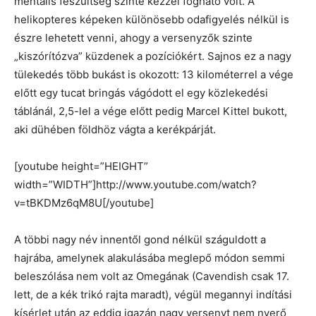
mentális feszültség szinte kézzel fogható volt. A
helikopteres képeken különösebb odafigyelés nélkül is
észre lehetett venni, ahogy a versenyzők szinte
„kiszórítózva” küzdenek a pozíciókért. Sajnos ez a nagy
tülekedés több bukást is okozott: 13 kilométerrel a vége
előtt egy tucat bringás vágódott el egy közlekedési
táblánál, 2,5-lel a vége előtt pedig Marcel Kittel bukott,
aki dühében földhöz vágta a kerékpárját.
[youtube height=”HEIGHT”
width=”WIDTH”]http://www.youtube.com/watch?
v=tBKDMz6qM8U[/youtube]
A többi nagy név innentől gond nélkül száguldott a
hajrába, amelynek alakulásába meglepő módon semmi
beleszólása nem volt az Omegának (Cavendish csak 17.
lett, de a kék trikó rajta maradt), végül megannyi indítási
kísérlet után az eddig igazán nagy versenyt nem nyerő