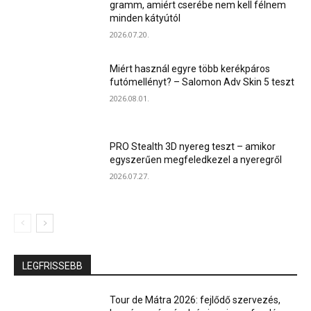
gramm, amiért cserébe nem kell félnem
minden kátyútól
2026.07.20.
Miért használ egyre több kerékpáros
futómellényt? – Salomon Adv Skin 5 teszt
2026.08.01.
PRO Stealth 3D nyereg teszt – amikor
egyszerűen megfeledkezel a nyeregről
2026.07.27.
LEGFRISSEBB
Tour de Mátra 2026: fejlődő szervezés,