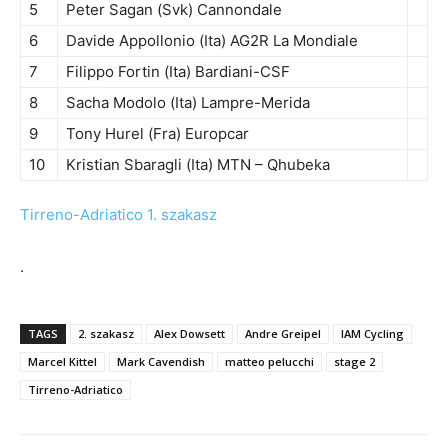
5
Peter Sagan (Svk) Cannondale
6
Davide Appollonio (Ita) AG2R La Mondiale
7
Filippo Fortin (Ita) Bardiani-CSF
8
Sacha Modolo (Ita) Lampre-Merida
9
Tony Hurel (Fra) Europcar
10
Kristian Sbaragli (Ita) MTN – Qhubeka
Tirreno-Adriatico 1. szakasz
.
TAGS
2. szakasz
Alex Dowsett
Andre Greipel
IAM Cycling
Marcel Kittel
Mark Cavendish
matteo pelucchi
stage 2
Tirreno-Adriatico