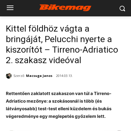
Kittel földhöz vágta a
bringáját, Pelucchi nyerte a
kiszorítót – Tirreno-Adriatico
2. szakasz videóval
Szerző:
Macsuga Janos
2014.03.13.
Rettentően zaklatott szakaszon van túl a Tirreno-
Adriatico mezőnye: a szokásosnál is több (és
látványosabb) test-test elleni küzdelem és bukás
végeredménye egy meglepetés győzelem lett.