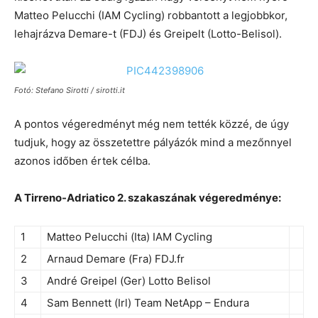
Matteo Pelucchi (IAM Cycling) robbantott a legjobbkor,
lehajrázva Demare-t (FDJ) és Greipelt (Lotto-Belisol).
Fotó: Stefano Sirotti / sirotti.it
A pontos végeredményt még nem tették közzé, de úgy
tudjuk, hogy az összetettre pályázók mind a mezőnnyel
azonos időben értek célba.
A Tirreno-Adriatico 2. szakaszának végeredménye:
1
Matteo Pelucchi (Ita) IAM Cycling
2
Arnaud Demare (Fra) FDJ.fr
3
André Greipel (Ger) Lotto Belisol
4
Sam Bennett (Irl) Team NetApp – Endura