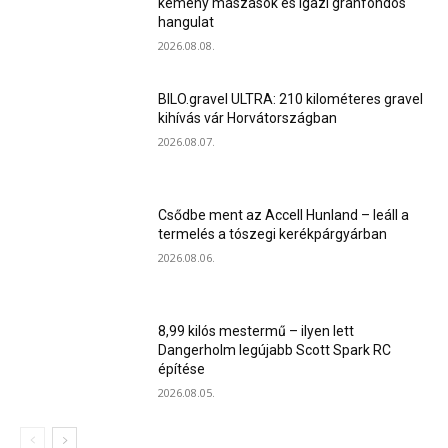
kemény mászások és igazi granfondós
hangulat
2026.08.08.
BILO.gravel ULTRA: 210 kilométeres gravel
kihívás vár Horvátországban
2026.08.07.
Csődbe ment az Accell Hunland – leáll a
termelés a tószegi kerékpárgyárban
2026.08.06.
8,99 kilós mestermű – ilyen lett
Dangerholm legújabb Scott Spark RC
építése
2026.08.05.