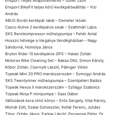
Ensport Teljes Állapotfelmérés – Suller Zsolt
Ensport BikeFit teljes körű kerékpárbeállítás – Vizi
András
ABUS Bordo kerékpár lakat – Demeter István
Casco Active 2 kerékpáros sisak – Szathmári Lajos
SKS Rennkompressor műhelypumpa – Fehér Antal
Hosszú hétvége a Vargánya Vendégházban – Nagy
Sándorné, Homolya János
Bryton Rider 10 kerékpáros GPS – Halasi Zoltán
Motorex Bike Cleaning Set – Baksa Ottó, Simon Károly,
Kóbor Zoltán, Csernyik László, Pálinger Viktor
Topeak Mini 20 PRO marokszerszám – Somogyi András
SKS Twentyniner műhelypumpa – Szentpéteri Balázs
Topeak Hexus II marokszerszám – Szilágyi Szabolcs
Topeak Ninja P minipumpa – Sass Gábor
Változások kora című könyv – Erős Gergely, Vitai Károly,
Molnár Edit, Szalai Szilveszter, Kollár Ferenc, Juhász
Tibor, Orbán János, Farkas László, Pecsenye Péter, Dr.