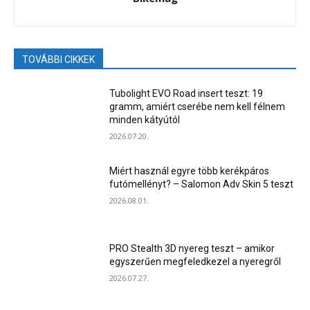
TOVÁBBI CIKKEK
Tubolight EVO Road insert teszt: 19
gramm, amiért cserébe nem kell félnem
minden kátyútól
2026.07.20.
Miért használ egyre több kerékpáros
futómellényt? – Salomon Adv Skin 5 teszt
2026.08.01.
PRO Stealth 3D nyereg teszt – amikor
egyszerűen megfeledkezel a nyeregről
2026.07.27.