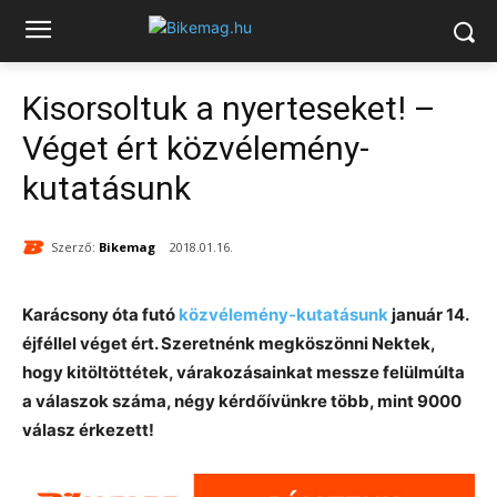
Kisorsoltuk a nyerteseket! –
Véget ért közvélemény-
kutatásunk
Szerző:
Bikemag
2018.01.16.
Karácsony óta futó
közvélemény-kutatásunk
január 14.
éjféllel véget ért. Szeretnénk megköszönni Nektek,
hogy kitöltöttétek, várakozásainkat messze felülmúlta
a válaszok száma, négy kérdőívünkre több, mint 9000
válasz érkezett!