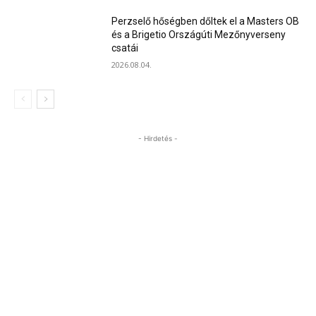
Perzselő hőségben dőltek el a Masters OB
és a Brigetio Országúti Mezőnyverseny
csatái
2026.08.04.
- Hirdetés -