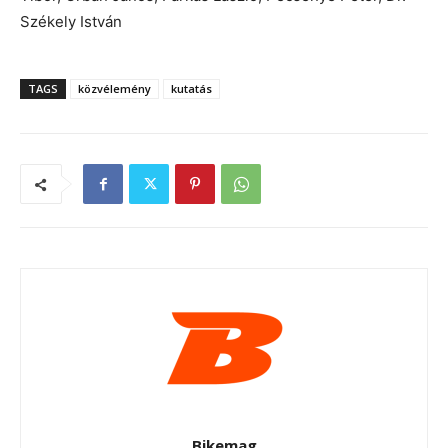
Székely István
TAGS
közvélemény
kutatás
Bikemag