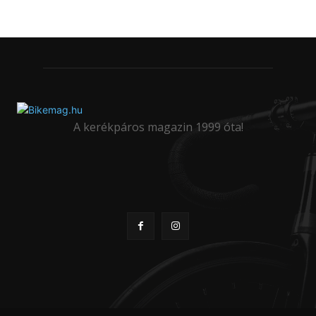
A kerékpáros magazin 1999 óta!