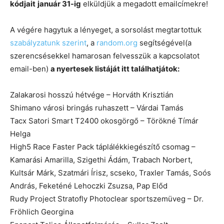
kódjait
január 31-ig
elküldjük a megadott emailcímekre!
A végére hagytuk a lényeget, a sorsolást megtartottuk
szabályzatunk szerint
, a
random.org
segítségével(a
szerencsésekkel hamarosan felvesszük a kapcsolatot
email-ben)
a nyertesek listáját itt találhatjátok:
Zalakarosi hosszú hétvége – Horváth Krisztián
Shimano városi bringás ruhaszett – Várdai Tamás
Tacx Satori Smart T2400 okosgörgő – Törökné Tímár
Helga
High5 Race Faster Pack táplálékkiegészítő csomag –
Kamarási Amarilla, Szigethi Ádám, Trabach Norbert,
Kultsár Márk, Szatmári Írisz, scseko, Traxler Tamás, Soós
András, Feketéné Lehoczki Zsuzsa, Pap Előd
Rudy Project Stratofly Photoclear sportszemüveg – Dr.
Fröhlich Georgina