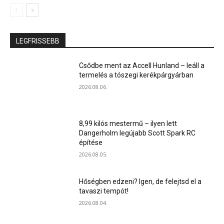
LEGFRISSEBB
Csődbe ment az Accell Hunland – leáll a
termelés a tószegi kerékpárgyárban
2026.08.06.
8,99 kilós mestermű – ilyen lett
Dangerholm legújabb Scott Spark RC
építése
2026.08.05.
Hőségben edzeni? Igen, de felejtsd el a
tavaszi tempót!
2026.08.04.