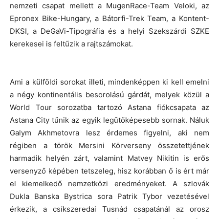
nemzeti csapat mellett a MugenRace-Team Veloki, az
Epronex Bike-Hungary, a Bátorfi-Trek Team, a Kontent-
DKSI, a DeGaVi-Tipográfia és a helyi Szekszárdi SZKE
kerekesei is feltűzik a rajtszámokat.
Ami a külföldi sorokat illeti, mindenképpen ki kell emelni
a négy kontinentális besorolású gárdát, melyek közül a
World Tour sorozatba tartozó Astana fiókcsapata az
Astana City tűnik az egyik legütőképesebb sornak. Náluk
Galym Akhmetovra lesz érdemes figyelni, aki nem
régiben a török Mersini Körverseny összetettjének
harmadik helyén zárt, valamint Matvey Nikitin is erős
versenyző képében tetszeleg, hisz korábban ő is ért már
el kiemelkedő nemzetközi eredményeket. A szlovák
Dukla Banska Bystrica sora Patrik Tybor vezetésével
érkezik, a csíkszeredai Tusnád csapatánál az orosz