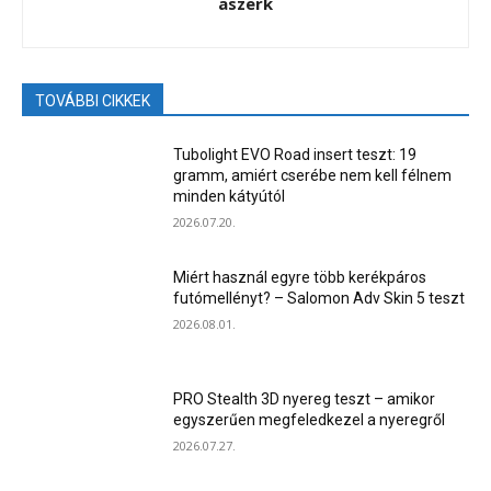
aszerk
TOVÁBBI CIKKEK
Tubolight EVO Road insert teszt: 19
gramm, amiért cserébe nem kell félnem
minden kátyútól
2026.07.20.
Miért használ egyre több kerékpáros
futómellényt? – Salomon Adv Skin 5 teszt
2026.08.01.
PRO Stealth 3D nyereg teszt – amikor
egyszerűen megfeledkezel a nyeregről
2026.07.27.