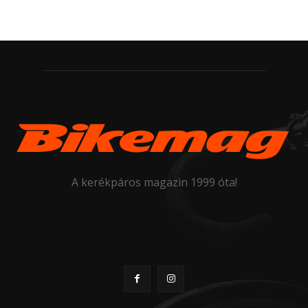
A kerékpáros magazin 1999 óta!