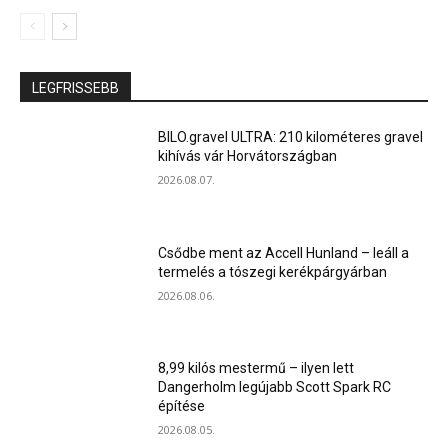
LEGFRISSEBB
BILO.gravel ULTRA: 210 kilométeres gravel
kihívás vár Horvátországban
2026.08.07.
Csődbe ment az Accell Hunland – leáll a
termelés a tószegi kerékpárgyárban
2026.08.06.
8,99 kilós mestermű – ilyen lett
Dangerholm legújabb Scott Spark RC
építése
2026.08.05.