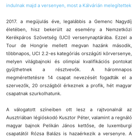
2017. a megújulás éve, legalábbis a Gemenc Nagydíj
életében, hisz bekerült az esemény a Nemzetközi
Kerékpáros Szövetség (UCI) versenynaptárába. Ezzel a
Tour de Hongrie mellett megvan hazánk második,
többnapos, UCI 2.2-es kategóriás országúti körversenye,
melyen világbajnoki és olimpiai kvalifikációs pontokat
gyűjthetnek a résztvevők. A háromnapos
megmérettetésre 14 csapat nevezését fogadták el a
szervezők, 20 országból érkeznek a profik, hét magyar
csapatnak szurkolhatunk.
A válogatott színeiben ott lesz a rajtvonalnál az
Ausztriában légióskodó Kusztor Péter, valamint a regnáló
magyar bajnok Pelikán János kettőse, de luxemburgi
csapatától Rózsa Balázs is hazaérkezik a versenyre. A