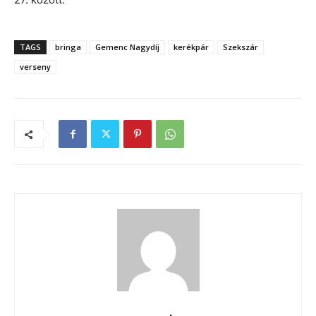
TAGS
bringa
Gemenc Nagydíj
kerékpár
Szekszár
verseny