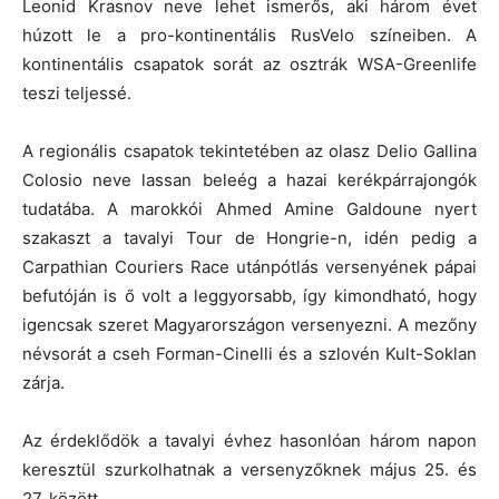
Leonid Krasnov neve lehet ismerős, aki három évet
húzott le a pro-kontinentális RusVelo színeiben. A
kontinentális csapatok sorát az osztrák WSA-Greenlife
teszi teljessé.
A regionális csapatok tekintetében az olasz Delio Gallina
Colosio neve lassan beleég a hazai kerékpárrajongók
tudatába. A marokkói Ahmed Amine Galdoune nyert
szakaszt a tavalyi Tour de Hongrie-n, idén pedig a
Carpathian Couriers Race utánpótlás versenyének pápai
befutóján is ő volt a leggyorsabb, így kimondható, hogy
igencsak szeret Magyarországon versenyezni. A mezőny
névsorát a cseh Forman-Cinelli és a szlovén Kult-Soklan
zárja.
Az érdeklődök a tavalyi évhez hasonlóan három napon
keresztül szurkolhatnak a versenyzőknek május 25. és
27. között.