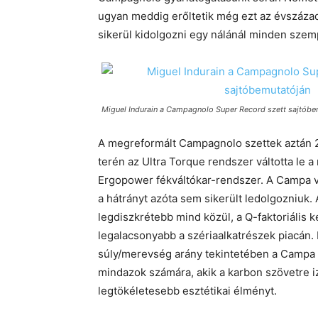
ugyan meddig erőltetik még ezt az évszázad
sikerül kidolgozni egy nálánál minden szem
Miguel Indurain a Campagnolo Super Record szett sajtóbe
A megreformált Campagnolo szettek aztán 2
terén az Ultra Torque rendszer váltotta le a
Ergopower fékváltókar-rendszer. A Campa ve
a hátrányt azóta sem sikerült ledolgozniuk.
legdiszkrétebb mind közül, a Q-faktoriális 
legalacsonyabb a szériaalkatrészek piacán
súly/merevség arány tekintetében a Campa 2
mindazok számára, akik a karbon szövetre iz
legtökéletesebb esztétikai élményt.