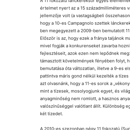
A 11 fokozatú lánckeréksor egyes elemein
értelmet nyert az a 15 századmilliméteres 
jellemzője volt (a vastagságbeli összehasonlí
hogy a 10-es Campagnolo szettek lánckere
ben megegyezett a 2009-ben bemutatott 11-
Először is az, hogy ezek a fránya taljánok 
mivel fogják a konkurenseket zavarba hozni 
fejlesztéseit, azok ezen nem lepődnek meg: m
támasztott követelmények fényében folyt, hi
bemutatása óta változatlan, illetve a 9-es 
pattintva máris gond nélkül kezelték a tízes
azt olvasnánk, hogy a 11-es sorok a „vékon
mint a tízesek, mosolyogjunk egyet, és vilá
anyagminőség nem romlott, a hasznos anya
valószínűséggel valótlant állít. Különbség e
két tizedet.
A 2010-es szezonban négy 11 fokozatú (Sup