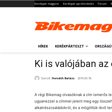
Kerékpár magazin
Kerékpár apróhirdetés
Fórum
HÍREK
KERÉKPÁRTESZT
ORSZÁGÚ
Ki is valójában az
Szerző:
Horváth Balázs
2010.03.18.
A régi Bikemag olvasóknak a cím ismerős l
ugyanezzel a címmel jelent meg egy összehas
alkatrészcsaládokról, és a mögöttük lévő t