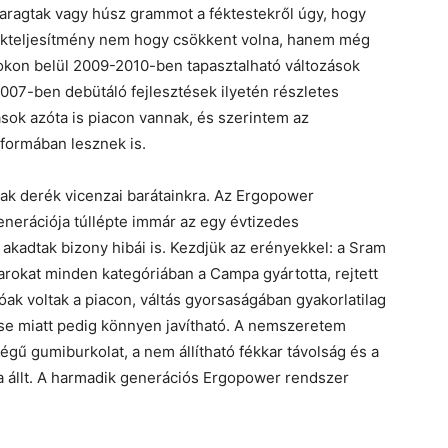
faragtak vagy húsz grammot a féktestekről úgy, hogy
kteljesítmény nem hogy csökkent volna, hanem még
ádokon belül 2009-2010-ben tapasztalható változások
007-ben debütáló fejlesztések ilyetén részletes
ások azóta is piacon vannak, és szerintem az
formában lesznek is.
rtak derék vicenzai barátainkra. Az Ergopower
nerációja túllépte immár az egy évtizedes
 akadtak bizony hibái is. Kezdjük az erényekkel: a Sram
arokat minden kategóriában a Campa gyártotta, rejtett
ak voltak a piacon, váltás gyorsaságában gyakorlatilag
ése miatt pedig könnyen javítható. A nemszeretem
gű gumiburkolat, a nem állítható fékkar távolság és a
útja állt. A harmadik generációs Ergopower rendszer