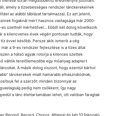
ek mérése során megdöbbentő eredményre jutottam:
váll, amely a tízsebességes rendszer lánckerekeinek
tást az alábbi táblázat tartalmazza). Ez azt jelenti,
keinek fogaknál mért hasznos vastagsága már 2000-
es szettnél mérhetővel… Ebből két dolog következik.
már a kilencvenes évek végén pontosan tudták, hogy
tíz évvel később. Persze akik ismerik a cég
ár a 9-es rendszer fejlesztése is a tízes által
szen a hátsó agyak rotorja a kilences szettek
első váltók terelőlemezébe egy műanyag adaptert
 láncokat. A másik dolog viszont, hogy ezentúl bárhol
yabb” lánckerekek miatt hamarabb elhasználódnak,
gosítsuk fel a szerzőt: minden bizonnyal az
gvastagság pedig nem csökkent, így nagy
gyedül a lánc élettartamában lehet, ott valóban faragtak
er Record, Record, Chorus, Athena) és két 10 fokozatú