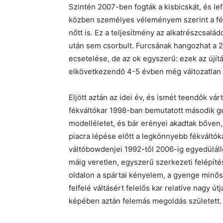
Szintén 2007-ben fogták a kisbicskát, és le
közben személyes véleményem szerint a fé
nőtt is. Ez a teljesítmény az alkatrészcsal
után sem csorbult. Furcsának hangozhat a 2
ecsetelése, de az ok egyszerű: ezek az újít
elkövetkezendő 4-5 évben még változatlan 
Eljött aztán az idei év, és ismét teendők vá
fékváltókar 1998-ban bemutatott második ge
modelléletet, és bár erényei akadtak bőven,
piacra lépése előtt a legkönnyebb fékváltók
váltóbowdenjei 1992-től 2006-ig egyedülálló
máig veretlen, egyszerű szerkezeti felépít
oldalon a spártai kényelem, a gyenge minősé
felfelé váltásért felelős kar relatíve nagy 
képében aztán felemás megoldás született.