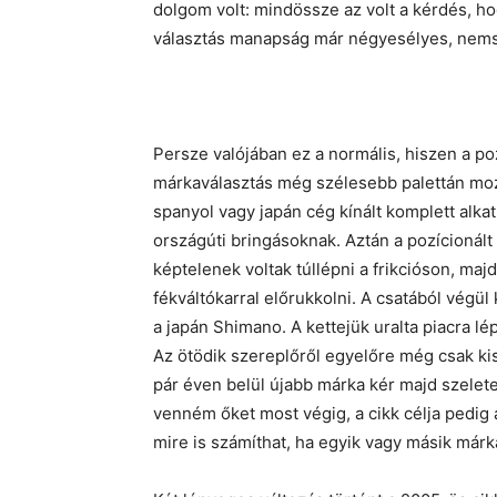
dolgom volt: mindössze az volt a kérdés, 
választás manapság már négyesélyes, nemso
Persze valójában ez a normális, hiszen a po
márkaválasztás még szélesebb palettán mozg
spanyol vagy japán cég kínált komplett alka
országúti bringásoknak. Aztán a pozícionált
képtelenek voltak túllépni a frikcióson, ma
fékváltókarral előrukkolni. A csatából végü
a japán Shimano. A kettejük uralta piacra l
Az ötödik szereplőről egyelőre még csak kis
pár éven belül újabb márka kér majd szelet
venném őket most végig, a cikk célja pedig 
mire is számíthat, ha egyik vagy másik márka