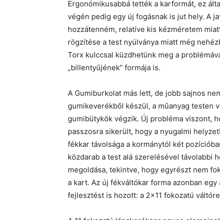
Ergonómikusabbá tették a karformát, ez által
végén pedig egy új fogásnak is jut hely. A 
hozzátenném, relatíve kis kézméretem miatt
rögzítése a test nyúlványa miatt még nehéz
Torx kulccsal küzdhetünk meg a problémával
„billentyűjének” formája is.
A Gumiburkolat más lett, de jobb sajnos n
gumikeverékből készül, a műanyag testen v
gumibütykök végzik. Új probléma viszont, ho
passzosra sikerült, hogy a nyugalmi helyzet
fékkar távolsága a kormánytól két pozícióba
közdarab a test alá szerelésével távolabbi 
megoldása, tekintve, hogy egyrészt nem fok
a kart. Az új fékváltókar forma azonban eg
fejlesztést is hozott: a 2×11 fokozatú váltór