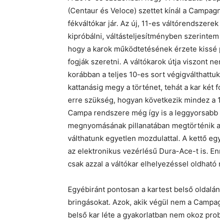
(Centaur és Veloce) szettet kínál a Campag
fékváltókar jár. Az új, 11-es váltórendszer
kipróbálni, váltásteljesítményben szerintem
hogy a karok működtetésének érzete kissé p
fogják szeretni. A váltókarok útja viszont 
korábban a teljes 10-es sort végigválthattuk
kattanásig megy a történet, tehát a kar két f
erre szükség, hogyan következik mindez a 1
Campa rendszere még így is a leggyorsabb a 
megnyomásának pillanatában megtörténik a vá
válthatunk egyetlen mozdulattal. A kettő e
az elektronikus vezérlésű Dura-Ace-t is. En
csak azzal a váltókar elhelyezéssel oldhat
Egyébiránt pontosan a kartest belső oldalán 
bringásokat. Azok, akik végül nem a Campag
belső kar léte a gyakorlatban nem okoz pro