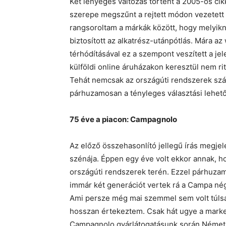
Két lényeges változás történt a 2005-ös c
szerepe megszűnt a rejtett módon vezetett 
rangsoroltam a márkák között, hogy melyikn
biztosított az alkatrész-utánpótlás. Mára 
térhódításával ez a szempont veszített a je
külföldi online áruházakon keresztül nem ri
Tehát nemcsak az országúti rendszerek szá
párhuzamosan a tényleges választási lehet
75 éve a piacon: Campagnolo
Az előző összehasonlító jellegű írás megjel
szénája. Éppen egy éve volt ekkor annak, 
országúti rendszerek terén. Ezzel párhuzamo
immár két generációt vertek rá a Campa n
Ami persze még mai szemmel sem volt túlsá
hosszan értekeztem. Csak hát ugye a mark
Campagnolo gyárlátogatásunk során Németh B