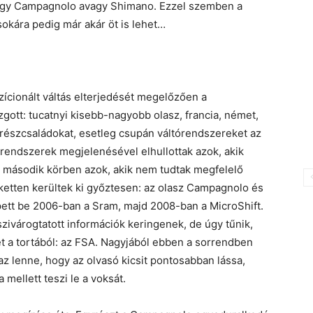
hogy Campagnolo avagy Shimano. Ezzel szemben a
kára pedig már akár öt is lehet…
zícionált váltás elterjedését megelőzően a
ott: tucatnyi kisebb-nagyobb olasz, francia, német,
trészcsaládokat, esetleg csupán váltórendszereket az
 rendszerek megjelenésével elhullottak azok, akik
jd második körben azok, akik nem tudtak megfelelő
l ketten kerültek ki győztesen: az olasz Campagnolo és
épett be 2006-ban a Sram, majd 2008-ban a MicroShift.
zivárogtatott információk keringenek, de úgy tűnik,
et a tortából: az FSA. Nagyjából ebben a sorrendben
az lenne, hogy az olvasó kicsit pontosabban lássa,
 mellett teszi le a voksát.