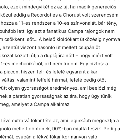
nolo, ezek mindegyikéhez az új, harmadik generációs
ek közül eddig a Recordot és a Chorust volt szerencsém
 hozza a 11-es rendszer a 10-es színvonalát, bár tény,
uhább lett, így ezt a fanatikus Campa rajongók nem
nem csökkent, sőt… A belső kioldókart ütközésig nyomva
, ezentúl viszont hasonló út mellett csupán öt
okozat közötti útja a duplájára nőtt – hogy miért volt
1-es mechanikából, azt nem tudom. Egy biztos: a
piacon, hiszen fel- és lefelé egyaránt a kar
ltás, valamint felfelé hármat, lefelé pedig ötöt
gyütt olyan gyorsaságot eredményez, ami beelőzi még
nek a páratlan gyorsaságnak az ára, hogy úgy tűnik
ó meg, amelyet a Campa alkalmaz.
lévő extra váltókar léte az, ami leginkább megosztja a
nolo mellett döntenek, 90%-ban miatta teszik. Pedig a
blémát, csupán a fékváltókar kormányon való