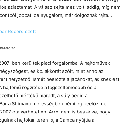
os szisztémát. A válasz sejtelmes volt: addig, míg nem
pontból jobbat, de nyugalom, már dolgoznak rajta…
mutatóján
007-ben kerültek piaci forgalomba. A hajtóművek
 négyszögest, és kb. akkorát szólt, mint anno az
rt helyzetből ismét beelőzte a japánokat, akiknek ezt
 A hajtómű rögzítése a legszellemesebb és a
kezelhető mértékű maradt, a súly pedig a
. Bár a Shimano merevségben némileg beelőz, de
007 óta verhetetlen. Arról nem is beszélve, hogy
gulnak hajtókar terén is, a Campa nyújtja a