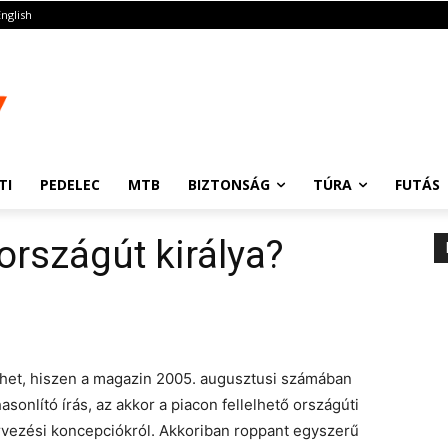
English
TI
PEDELEC
MTB
BIZTONSÁG
TÚRA
FUTÁS
 országút királya?
ehet, hiszen a magazin 2005. augusztusi számában
onlító írás, az akkor a piacon fellelhető országúti
ervezési koncepciókról. Akkoriban roppant egyszerű