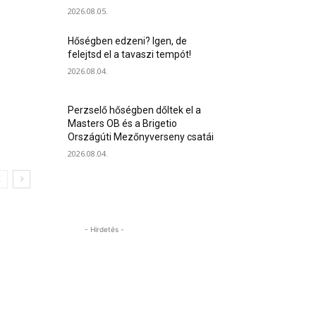
2026.08.05.
Hőségben edzeni? Igen, de
felejtsd el a tavaszi tempót!
2026.08.04.
Perzselő hőségben dőltek el a
Masters OB és a Brigetio
Országúti Mezőnyverseny csatái
2026.08.04.
- Hirdetés -