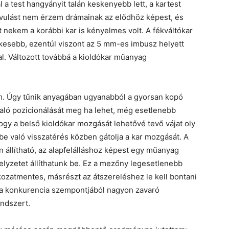
 a test hangyányit talán keskenyebb lett, a kartest
javulást nem érzem drámainak az elődhöz képest, és
 nekem a korábbi kar is kényelmes volt. A fékváltókar
kesebb, ezentúl viszont az 5 mm-es imbusz helyett
. Változott továbbá a kioldókar műanyag
em. Úgy tűnik anyagában ugyanabból a gyorsan kopó
aló pozicionálását meg ha lehet, még esetlenebb
gy a belső kioldókar mozgását lehetővé tevő vájat oly
be való visszatérés közben gátolja a kar mozgását. A
n állítható, az alapfelálláshoz képest egy műanyag
helyzetet állíthatunk be. Ez a mezőny legesetlenebb
ozatmentes, másrészt az átszereléshez le kell bontani
y a konkurencia szempontjából nagyon zavaró
endszert.