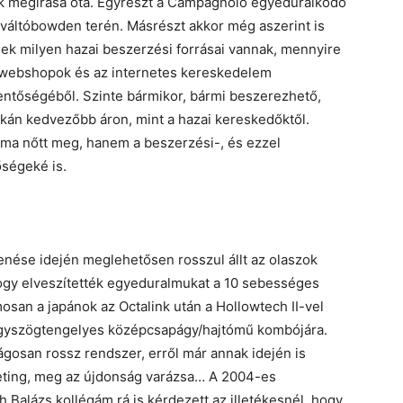
ikk megírása óta. Egyrészt a Campagnolo egyeduralkodó
váltóbowden terén. Másrészt akkor még aszerint is
ek milyen hazai beszerzési forrásai vannak, mennyire
az webshopok és az internetes kereskedelem
lentőségéből. Szinte bármikor, bármi beszerezhető,
tkán kedvezőbb áron, mint a hazai kereskedőktől.
ma nőtt meg, hanem a beszerzési-, és ezzel
őségeké is.
enése idején meglehetősen rosszul állt az olaszok
hogy elveszítették egyeduralmukat a 10 sebességes
san a japánok az Octalink után a Hollowtech II-vel
égyszögtengelyes középcsapágy/hajtómű kombójára.
gosan rossz rendszer, erről már annak idején is
eting, meg az újdonság varázsa… A 2004-es
alázs kollégám rá is kérdezett az illetékesnél, hogy