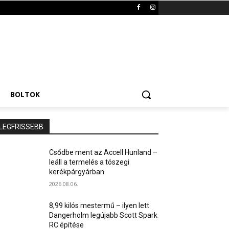
BOLTOK
LEGFRISSEBB
Csődbe ment az Accell Hunland –
leáll a termelés a tószegi
kerékpárgyárban
2026.08.06.
8,99 kilós mestermű – ilyen lett
Dangerholm legújabb Scott Spark
RC építése