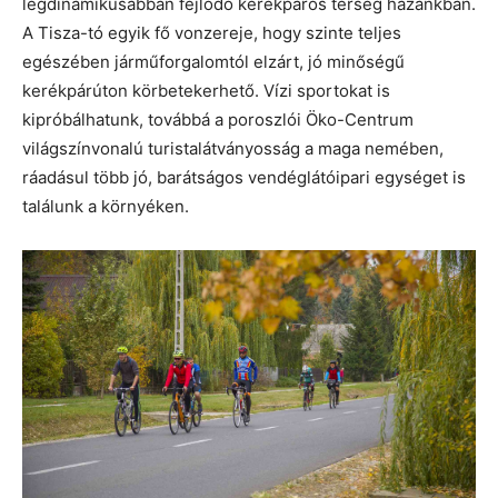
legdinamikusabban fejlődő kerékpáros térség hazánkban.
A Tisza-tó egyik fő vonzereje, hogy szinte teljes
egészében járműforgalomtól elzárt, jó minőségű
kerékpárúton körbetekerhető. Vízi sportokat is
kipróbálhatunk, továbbá a poroszlói Öko-Centrum
világszínvonalú turistalátványosság a maga nemében,
ráadásul több jó, barátságos vendéglátóipari egységet is
találunk a környéken.