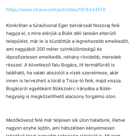
https://www.strava.com/activities/1914434519
Konkrétan a túraútvonal Eger belvárosát Noszvaj felé
hagyja el, s mire elérjük a Bükk déli lankáin elterülő
települést, már le is küzdöttük a legnehezebb emelkedőt,
ami nagyjából 200 méter szintkülönbségű és
lépcsőzetesen emelkedik, néhány rövidebb, meredek
résszel. A következő falu Bogács, itt termálfürdő is
található, ha valaki abszolút a vizek szerelmese, akár
innen is tervezheti a túrát a Tisza-tó felé, majd vissza.
Bogácsról egyébként Bükkzsérc irányába a Bükk-
hegység is megközelíthető alacsony forgalmú úton.
Mezőkövesd felé már teljesen sík úton haladunk, illetve
nagyon enyhe lejtőn, ami hátszélben kényelmesen
lehetővé teszi nagyobb sebesség elérését is. Mi nem