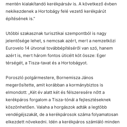
mentén kialakítandó kerékpársáv is. A következő évben
nekikezdenek a Hortobágy felé vezető kerékpárút
építésének is.”
Utóbbi szakasznak turisztikai szempontból is nagy
jelentősége lehet, s nemcsak azért, mert a nemzetközi
Eurovelo 14 útvonal továbbépítéséről van szó, hanem
azért is, mert három fontos úticélt köt össze: Eger
térségét, a Tisza-tavat és a Hortobágyot.
Poroszló polgármestere, Bornemisza János
megerősítette, amit korábban a kormánybiztos is
elmondott: „Két év alatt két és félszeresére nőtt a
kerékpáros forgalom a Tisza-tónál a fejlesztéseknek
köszönhetően. Valaha a horgászok adták a legtöbb
vendégéjszakát, de a kerékpárosok száma folyamatosan
elkezdett növekedni. Idén a kerékpáros számláló minden