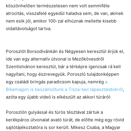
köszönhetően természetesen nem volt semmiféle
atrocitás, visszafelé egyedül haladva sem, de van, akinek
nem esik jól, amikor 100-zal elhúznak mellette kisebb
oldaltávolságot tartva.
Poroszlót Borsodivánkán és Négyesen keresztül érjük el,
ide van egy alternatív útvonal is Mezőkövesdről
Szentistvánon keresztül, bár a térképre igencsak rá kell
nagyítani, hogy észrevegyük. Poroszló tulajdonképpen
egy családi bringás paradicsom kapuja, nemrég
a
Bikemagon is beszámoltunk a Tisza-tavi tapasztalatokról
,
azóta egy újabb videó is elkészült az akkori túráról:
Poroszlón gulyással és túrós tésztával zártuk a
kerékpáros útvonalat avató túrát, de előtte még egy rövid
sajtótájékoztatóra is sor került. Mikesz Csaba, a Magyar