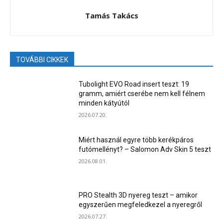
Tamás Takács
TOVÁBBI CIKKEK
Tubolight EVO Road insert teszt: 19
gramm, amiért cserébe nem kell félnem
minden kátyútól
2026.07.20.
Miért használ egyre több kerékpáros
futómellényt? – Salomon Adv Skin 5 teszt
2026.08.01.
PRO Stealth 3D nyereg teszt – amikor
egyszerűen megfeledkezel a nyeregről
2026.07.27.