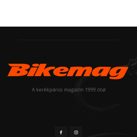
A kerékpáros magazin 1999 óta!