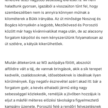
haladtunk gyorsan, igazából a visszaúton tűnt fel, hogy
szembeszélben nem is annyira könnyen múlnak a
kilométerek a Bükk irányába. Az út minősége Noszvaj és
Bogács környékén a legjobb, Mezőkövesd és Poroszló
között már hagy kívánnivalókat maga után, de az alacsony
forgalom kárpótol és nem kényszerülünk folyamatosan az
út szélére, a kátyúk kikerülhetőek.
Miután áttekerünk az M3 autópálya fölött, abszolút
alföldire vált a táj, de vannak bringások, akik a sík terepet
kedvelik, családosoknak, idősebbeknek is ideálisak ilyen
körülmények. Egy negatív észrevétel azért akad itt: bár a
forgalom gyér, a kevés elhaladó jármű elég nagy
sebességgel közlekedik, reméljük a jövőben hozzájuk is
eljut a másfél méteres előzési távolságra figyelmeztető
kampány üzenete. Poroszló felé a rendőri felvezetésnek