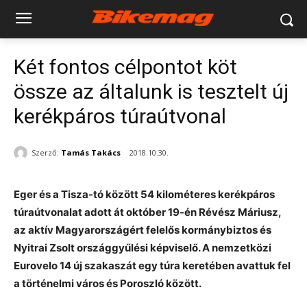
Két fontos célpontot köt
össze az általunk is tesztelt új
kerékpáros túraútvonal
Szerző:
Tamás Takács
2018.10.30.
Eger és a Tisza-tó között 54 kilométeres kerékpáros
túraútvonalat adott át október 19-én Révész Máriusz,
az aktív Magyarországért felelős kormánybiztos és
Nyitrai Zsolt országgyűlési képviselő. A nemzetközi
Eurovelo 14 új szakaszát egy túra keretében avattuk fel
a történelmi város és Poroszló között.