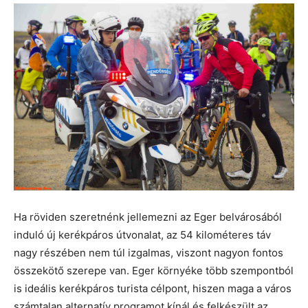
Ha röviden szeretnénk jellemezni az Eger belvárosából
induló új kerékpáros útvonalat, az 54 kilométeres táv
nagy részében nem túl izgalmas, viszont nagyon fontos
összekötő szerepe van. Eger környéke több szempontból
is ideális kerékpáros turista célpont, hiszen maga a város
számtalan alternatív programot kínál és felkészült az