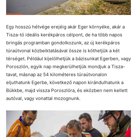
Egy hosszú hétvége erejéig akár Eger környéke, akár a
Tisza-tó ideális kerékpáros célpont, de ha több napos
bringás programban gondolkozunk, az új kerékpáros
túraútvonal közbeiktatásával össze is köthetjük a két
térséget. Például kijelölhetjük a bázisunkat Egerben, vagy
Poroszlón, egyik nap megkerülhetjük mondjuk a Tisza-
tavat, másnap az 54 kilométeres túraútvonalon
eljuthatunk Egerbe, következő napon kirándulhatunk a
Bükkbe, majd vissza Poroszlóra, és eközben nem kellett
autóval, vagy vonattal mozognunk.