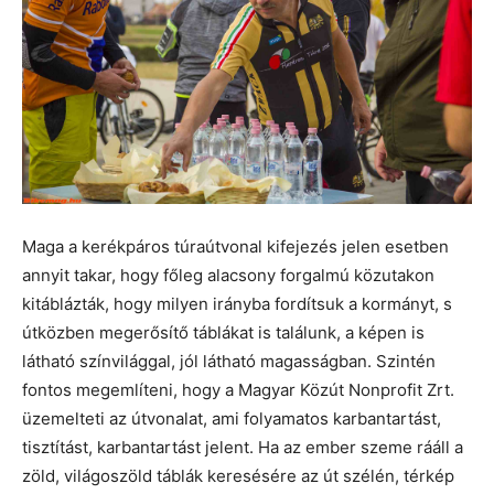
Maga a kerékpáros túraútvonal kifejezés jelen esetben
annyit takar, hogy főleg alacsony forgalmú közutakon
kitáblázták, hogy milyen irányba fordítsuk a kormányt, s
útközben megerősítő táblákat is találunk, a képen is
látható színvilággal, jól látható magasságban. Szintén
fontos megemlíteni, hogy a Magyar Közút Nonprofit Zrt.
üzemelteti az útvonalat, ami folyamatos karbantartást,
tisztítást, karbantartást jelent. Ha az ember szeme rááll a
zöld, világoszöld táblák keresésére az út szélén, térkép