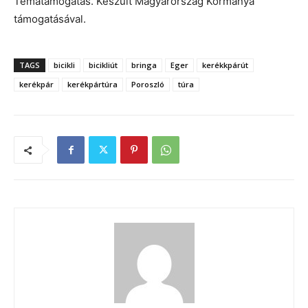
Tématámogatás. Készült Magyarország Kormánya
támogatásával.
TAGS
bicikli
bicikliút
bringa
Eger
kerékkpárút
kerékpár
kerékpártúra
Poroszló
túra