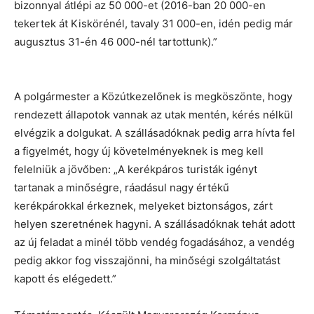
bizonnyal átlépi az 50 000-et (2016-ban 20 000-en
tekertek át Kiskörénél, tavaly 31 000-en, idén pedig már
augusztus 31-én 46 000-nél tartottunk).”
A polgármester a Közútkezelőnek is megköszönte, hogy
rendezett állapotok vannak az utak mentén, kérés nélkül
elvégzik a dolgukat. A szállásadóknak pedig arra hívta fel
a figyelmét, hogy új követelményeknek is meg kell
felelniük a jövőben: „A kerékpáros turisták igényt
tartanak a minőségre, ráadásul nagy értékű
kerékpárokkal érkeznek, melyeket biztonságos, zárt
helyen szeretnének hagyni. A szállásadóknak tehát adott
az új feladat a minél több vendég fogadásához, a vendég
pedig akkor fog visszajönni, ha minőségi szolgáltatást
kapott és elégedett.”