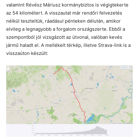
valamint Révész Máriusz kormánybiztos is végigtekerte
az 54 kilométert. A visszautat már rendőri felvezetés
nélkül teszteltük, ráadásul pénteken délután, amikor
elvileg a legnagyobb a forgalom országszerte. Ebből a
szempontból jól vizsgázott az útvonal, valóban kevés
jármű haladt el. A mellékelt térkép, illetve Strava-link is a
visszaúton készült: