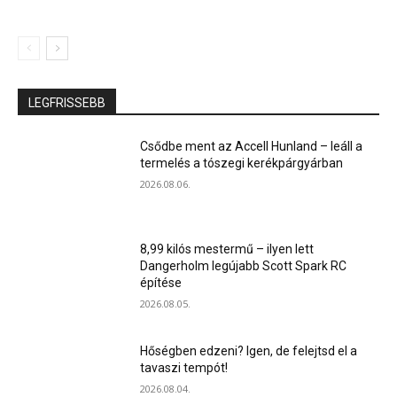
LEGFRISSEBB
Csődbe ment az Accell Hunland – leáll a
termelés a tószegi kerékpárgyárban
2026.08.06.
8,99 kilós mestermű – ilyen lett
Dangerholm legújabb Scott Spark RC
építése
2026.08.05.
Hőségben edzeni? Igen, de felejtsd el a
tavaszi tempót!
2026.08.04.