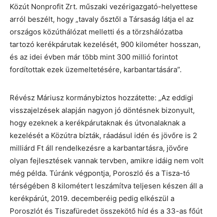
Közút Nonprofit Zrt. műszaki vezérigazgató-helyettese
arról beszélt, hogy „tavaly ősztől a Társaság látja el az
országos közúthálózat melletti és a törzshálózatba
tartozó kerékpárutak kezelését, 900 kilométer hosszan,
és az idei évben már több mint 300 millió forintot
fordítottak ezek üzemeltetésére, karbantartására”.
Révész Máriusz kormánybiztos hozzátette: „Az eddigi
visszajelzések alapján nagyon jó döntésnek bizonyult,
hogy ezeknek a kerékpárutaknak és útvonalaknak a
kezelését a Közútra bízták, ráadásul idén és jövőre is 2
milliárd Ft áll rendelkezésre a karbantartásra, jövőre
olyan fejlesztések vannak tervben, amikre idáig nem volt
még példa. Túránk végpontja, Poroszló és a Tisza-tó
térségében 8 kilométert leszámítva teljesen készen áll a
kerékpárút, 2019. decemberéig pedig elkészül a
Poroszlót és Tiszafüredet összekötő híd és a 33-as főút