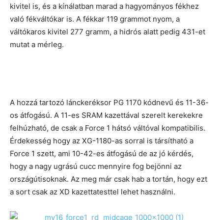
kivitel is, és a kínálatban marad a hagyományos fékhez
való fékváltókar is. A fékkar 119 grammot nyom, a
váltókaros kivitel 277 gramm, a hidrós alatt pedig 431-et
mutat a mérleg.
A hozzá tartozó lánckeréksor PG 1170 kódnevű és 11-36-
os átfogású. A 11-es SRAM kazettával szerelt kerekekre
felhúzható, de csak a Force 1 hátsó váltóval kompatibilis.
Érdekesség hogy az XG-1180-as sorral is társítható a
Force 1 szett, ami 10-42-es átfogású de az jó kérdés,
hogy a nagy ugrású cucc mennyire fog bejönni az
országútisoknak. Az meg már csak hab a tortán, hogy ezt
a sort csak az XD kazettatesttel lehet használni.