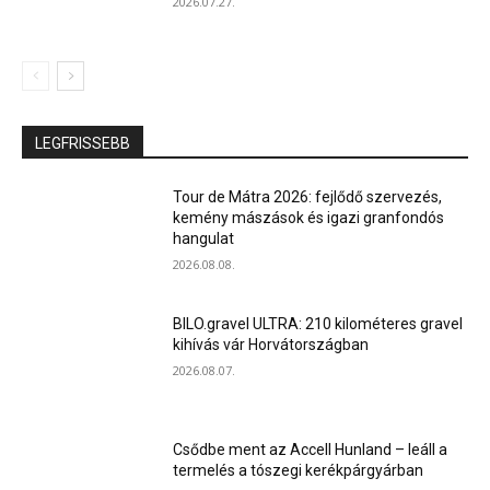
2026.07.27.
LEGFRISSEBB
Tour de Mátra 2026: fejlődő szervezés,
kemény mászások és igazi granfondós
hangulat
2026.08.08.
BILO.gravel ULTRA: 210 kilométeres gravel
kihívás vár Horvátországban
2026.08.07.
Csődbe ment az Accell Hunland – leáll a
termelés a tószegi kerékpárgyárban