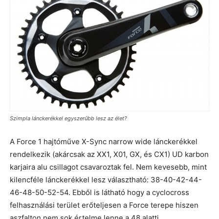
Szimpla lánckerékkel egyszerűbb lesz az élet?
A Force 1 hajtóműve X-Sync narrow wide lánckerékkel
rendelkezik (akárcsak az XX1, X01, GX, és CX1) UD karbon
karjaira alu csillagot csavaroztak fel. Nem kevesebb, mint
kilencféle lánckerékkel lesz választható: 38-40-42-44-
46-48-50-52-54. Ebből is látható hogy a cyclocross
felhasználási terület erőteljesen a Force terepe hiszen
aszfalton nem sok értelme lenne a 48 alatti