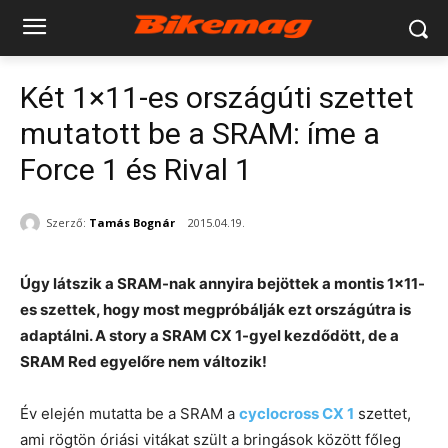
Két 1×11-es országúti szettet
mutatott be a SRAM: íme a
Force 1 és Rival 1
Szerző:
Tamás Bognár
2015.04.19.
Úgy látszik a SRAM-nak annyira bejöttek a montis 1×11-
es szettek, hogy most megpróbálják ezt országútra is
adaptálni. A story a SRAM CX 1-gyel kezdődött, de a
SRAM Red egyelőre nem változik!
Év elején mutatta be a SRAM a
cyclocross CX 1
szettet,
ami rögtön óriási vitákat szült a bringások között főleg