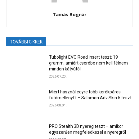
Tamás Bognár
TOVÁBBI CIKKEK
Tubolight EVO Road insert teszt: 19
gramm, amiért cserébe nem kell félnem
minden kátyútól
2026.07.20.
Miért használ egyre több kerékpáros
futómellényt? – Salomon Adv Skin 5 teszt
2026.08.01.
PRO Stealth 3D nyereg teszt – amikor
egyszerűen megfeledkezel a nyeregről