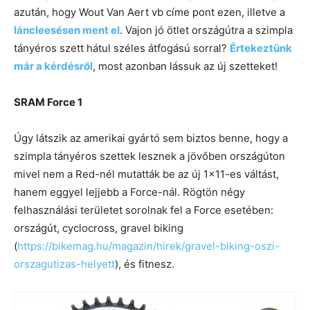
azután, hogy Wout Van Aert vb címe pont ezen, illetve a
láncleesésen ment el
. Vajon jó ötlet országútra a szimpla
tányéros szett hátul széles átfogású sorral?
Értekeztünk
már a kérdésről
, most azonban lássuk az új szetteket!
SRAM Force 1
Úgy látszik az amerikai gyártó sem biztos benne, hogy a
szimpla tányéros szettek lesznek a jövőben országúton
mivel nem a Red-nél mutatták be az új 1×11-es váltást,
hanem eggyel lejjebb a Force-nál. Rögtön négy
felhasználási területet sorolnak fel a Force esetében:
országút, cyclocross, gravel biking
(
https://bikemag.hu/magazin/hirek/gravel-biking-oszi-
orszagutizas-helyett
), és fitnesz.