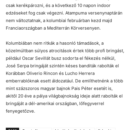
csak kerékpározni, és a következő 10 napon indoor
edzéseket fog csak végezni. Atampuma versenynaptárán
nem változtatnak, a kolumbiai februárban kezd majd
Franciaországban a Mediterrán Körversenyen.
Kolumbiában nem ritkák a hasonló támadások, a
közelmúltban súlyos atrocitások értek több profi bringást,
például Oscar Sevillát busz sodorta el fékezés nélkül,
José Serpa bringáját szintén késes banditák rabolták el
Korábban Oliverio Rincon és Lucho Herrera
emberrablóknak esett áldozatául. De említhetnénk a több
mint százszoros magyar bajnok Pais Péter esetét is,
akitől 20 éve a pálya világbajnokság ideje alatt rabolták el
bringáját a dél-amerikai országban, lőfegyverrel
fenyegetőzve.