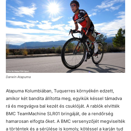
Darwin Atapuma
Atapuma Kolumbiában, Tuquerres környékén edzett,
amikor két bandita állította meg, egyikük késsel támadva
rá és megvágva bal kezét és csuklóját. A rablók elvitték
BMC TeamMachine SLR01 bringáját, de a rendőrség
hamarosan elfogta őket. A BMC versenyzőjét megviselték
a történtek és a sérülése is komoly, kötéssel a karján tud