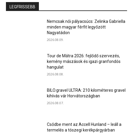
LEGFRISSEBB
Nemcsak női pályacsúcs: Zelinka Gabriella
minden magyar férfit legyőzött
Nagyatádon
2026.08.09.
Tour de Mátra 2026: fejlődő szervezés,
kemény mászások és igazi granfondós
hangulat
2026.08.08.
BILO.gravel ULTRA: 210 kilométeres gravel
kihívás vár Horvátországban
2026.08.07.
Csődbe ment az Accell Hunland – leáll a
termelés a tószegi kerékpárgyárban