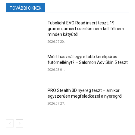
TOVÁBBI CIKKEK
Tubolight EVO Road insert teszt: 19
gramm, amiért cserébe nem kell félnem
minden kátyútól
2026.07.20.
Miért használ egyre több kerékpáros
futómellényt? – Salomon Adv Skin 5 teszt
2026.08.01.
PRO Stealth 3D nyereg teszt – amikor
egyszerűen megfeledkezel a nyeregről
2026.07.27.