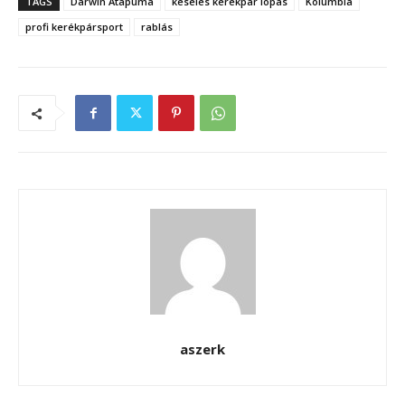
TAGS
Darwin Atapuma
késelés kerékpár lopás
Kolumbia
profi kerékpársport
rablás
aszerk