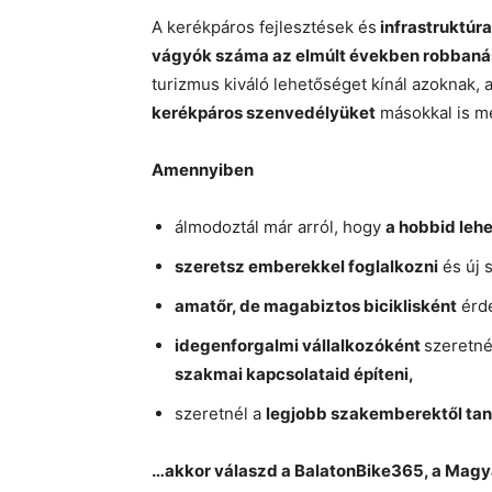
A kerékpáros fejlesztések és
infrastruktúra
vágyók száma az elmúlt években robban
turizmus kiváló lehetőséget kínál azoknak, 
kerékpáros szenvedélyüket
másokkal is m
Amennyiben
álmodoztál már arról, hogy
a hobbid lehe
szeretsz emberekkel foglalkozni
és új 
amatőr, de magabiztos biciklisként
érde
idegenforgalmi vállalkozóként
szeretn
szakmai kapcsolataid építeni,
szeretnél a
legjobb szakemberektől tan
…akkor válaszd a BalatonBike365, a Magy