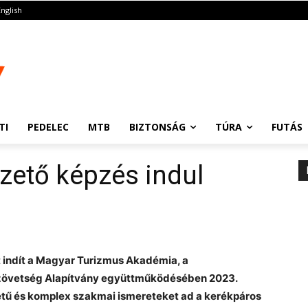
English
TI
PEDELEC
MTB
BIZTONSÁG
TÚRA
FUTÁS
zető képzés indul
 indít a Magyar Turizmus Akadémia, a
Szövetség Alapítvány együttműködésében 2023.
étű és komplex szakmai ismereteket ad a kerékpáros