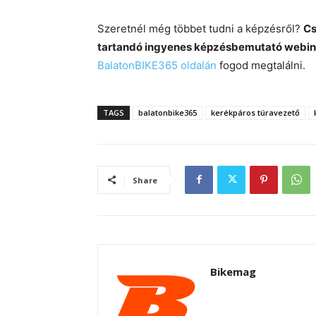
Szeretnél még többet tudni a képzésről?
C
tartandó ingyenes képzésbemutató webi
BalatonBIKE365 oldalán
fogod megtalálni.
TAGS
balatonbike365
kerékpáros túravezető
Share
Bikemag