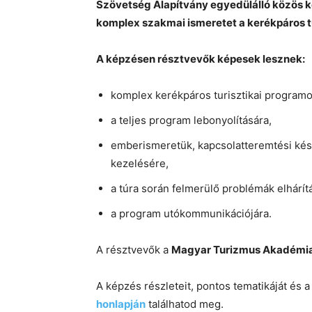
Szövetség Alapítvány egyedülálló közös k
komplex szakmai ismeretet a kerékpáros t
A képzésen résztvevők képesek lesznek:
komplex kerékpáros turisztikai progra
a teljes program lebonyolítására,
emberismeretük, kapcsolatteremtési kés
kezelésére,
a túra során felmerülő problémák elhárít
a program utókommunikációjára.
A résztvevők a
Magyar Turizmus Akadémia
A képzés részleteit, pontos tematikáját és a
honlapján
találhatod meg.