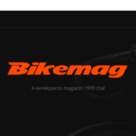
A kerékpáros magazin 1999 óta!