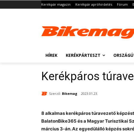
Kerékpár magazin
Kerékpár apróhirdetés
Fórum
HÍREK
KERÉKPÁRTESZT
ORSZÁGÚ
Kerékpáros túrave
Szerző:
Bikemag
2023.01.23.
8 alkalmas kerékpáros túravezető képzést
BalatonBike365 és a Magyar Turisztikai 
március 3-án. Az egyedülálló képzés sokr