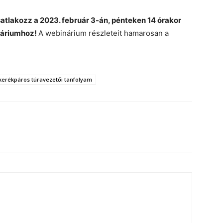
satlakozz a 2023. február 3-án, pénteken 14 órakor
náriumhoz!
A webinárium részleteit hamarosan a
kerékpáros túravezetői tanfolyam