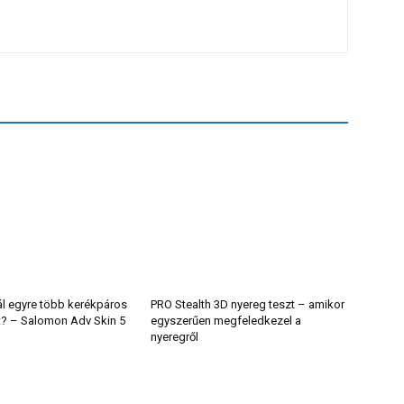
ál egyre több kerékpáros
PRO Stealth 3D nyereg teszt – amikor
t? – Salomon Adv Skin 5
egyszerűen megfeledkezel a
nyeregről