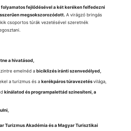
 folyamatos fejlődésével a két keréken felfedezni
ásszerűen megsokszorozódott.
A virágzó bringás
akik csoportos túrák vezetésével szeretnék
egosztani.
tne a hivatásod,
szintre emelnéd a
biciklizés iránti szenvedélyed,
kel a turizmus és a
kerékpáros túravezetés
világa,
éd
kínálatod és programpalettád színesíteni, a
ulni,
ar Turizmus Akadémia és a Magyar Turisztikai