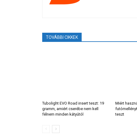
TOVÁBBI CIKKEK
Tubolight EVO Road insert teszt: 19
Miért haszn
gramm, amiért cserébe nem kell
futómellény
félnem minden kátyútól
teszt