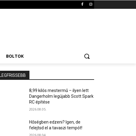
BOLTOK
LEGFRISSEBB
8,99 kilós mestermű – ilyen lett
Dangerholm legújabb Scott Spark
RC építése
2026.08.05.
Hőségben edzeni? Igen, de
felejtsd el a tavaszi tempót!
2026.08.04.