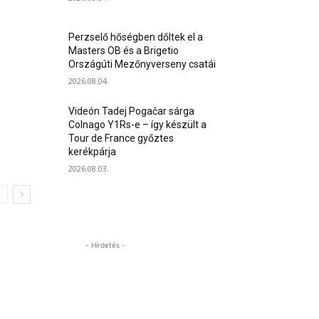
Perzselő hőségben dőltek el a
Masters OB és a Brigetio
Országúti Mezőnyverseny csatái
2026.08.04.
Videón Tadej Pogačar sárga
Colnago Y1Rs-e – így készült a
Tour de France győztes
kerékpárja
2026.08.03.
- Hirdetés -