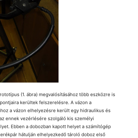
prototípus (1. ábra) megvalósításához több eszközre is
ontjaira kerültek felszerelésre. A vázon a
z a vázon elhelyezésre került egy hidraulikus és
 az ennek vezérlésére szolgáló kis személyi
lyet. Ebben a dobozban kapott helyet a számítógép
 kerékpár hátulján elhelyezkedő tároló doboz első