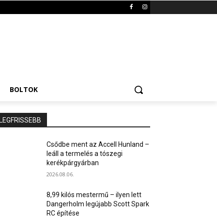
BOLTOK
LEGFRISSEBB
Csődbe ment az Accell Hunland –
leáll a termelés a tószegi
kerékpárgyárban
2026.08.06.
8,99 kilós mestermű – ilyen lett
Dangerholm legújabb Scott Spark
RC építése