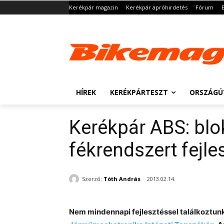
Kerékpár magazin
Kerékpár apróhirdetés
Fórum
HÍREK
KERÉKPÁRTESZT
ORSZÁGÚ
Kerékpár ABS: blo
fékrendszert fejl
Szerző:
Tóth András
2013.02.14.
Nem mindennapi fejlesztéssel találkoztu