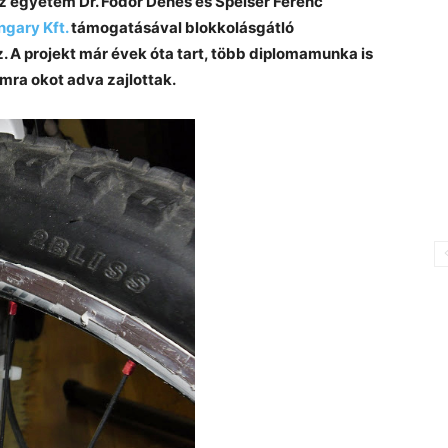
Az egyetem Dr. Fodor Dénes és Speiser Ferenc
gary Kft.
támogatásával blokkolásgátló
. A projekt már évek óta tart, több diplomamunka is
omra okot adva zajlottak.