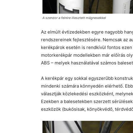
A szenzor a felnire illesztett mágnesekkel
Az elmúlt évtizedekben egyre nagyobb hangs
rendszereinek fejlesztésére. Nemcsak az a
kerékpárok esetén is rendkívül fontos ezen
motorkerékpár modellekben már előírás olya
ABS – melyek használatával számos baleset e
A kerékpár egy sokkal egyszerűbb konstrukc
mindenki számára könnyedén elérhető. Ebbő
választják közlekedési eszközként, melynek 
Ezekben a balesetekben szerzett sérülések
eszközök (bukósisak, könyökvédő, térdvédő)