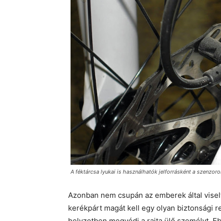
A féktárcsa lyukai is használhatók jelforrásként a szenzor
Azonban nem csupán az emberek által visel
kerékpárt magát kell egy olyan biztonsági 
helyzetben megvédi a rajta ülő személyt. 