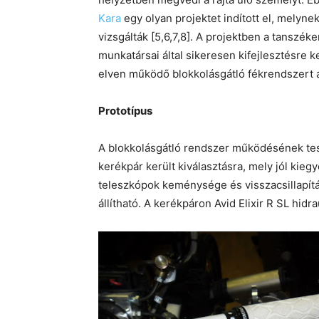
Kara
egy olyan projektet indított el, melyn
vizsgálták [5,6,7,8]. A projektben a tanszé
munkatársai által sikeresen kifejlesztésre k
elven működő blokkolásgátló fékrendszert 
Prototípus
A blokkolásgátló rendszer működésének t
kerékpár került kiválasztásra, mely jól kie
teleszkópok keménysége és visszacsillapít
állítható. A kerékpáron Avid Elixir R SL hidr