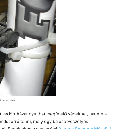
ok számára
t védőruházat nyújthat megfelelő védelmet, hanem a
rendszerré tenni, mely egy balesetveszélyes
Ebből Ennek okán a veszprémi
Pannon Egyetem Mérnöki