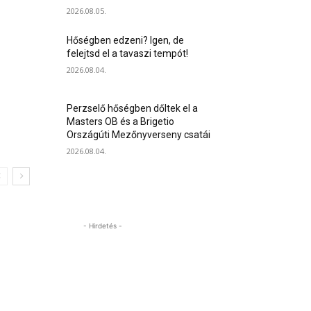
2026.08.05.
Hőségben edzeni? Igen, de
felejtsd el a tavaszi tempót!
2026.08.04.
Perzselő hőségben dőltek el a
Masters OB és a Brigetio
Országúti Mezőnyverseny csatái
2026.08.04.
- Hirdetés -