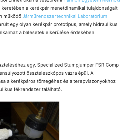
ek keretében a kerékpár menetdinamikai tulajdonságait
ken működő
Járműrendszertechnikai Laboratórium
erült egy olyan kerékpár prototípus, amely hidraulikus
alkalmaz a balesetek elkerülése érdekében.
eszteléséhez egy, Specialized Stumpjumper FSR Comp
gyensúlyozott összteleszkópos vázra épül. A
ása a kerékpáros tömegéhez és a terepviszonyokhoz
aulikus fékrendszer található.