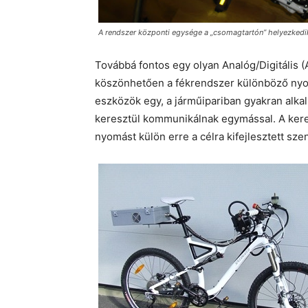
A rendszer központi egysége a „csomagtartón” helyezkedik
Továbbá fontos egy olyan Analóg/Digitális (
köszönhetően a fékrendszer különböző nyom
eszközök egy, a járműipariban gyakran alk
keresztül kommunikálnak egymással. A ker
nyomást külön erre a célra kifejlesztett sze