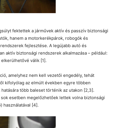
úlyt fektettek a járművek aktív és passzív biztonsági
utók, hanem a motorkerékpárok, robogók és
 rendszerek fejlesztése. A legújabb autó és
n aktív biztonsági rendszerek alkalmazása – például:
lkerülhetővé válik [1].
ió, amelyhez nem kell vezetői engedély, tehát
l kifolyólag az elmúlt években egyre többen
hatására több baleset történik az utakon [2,3].
 sok esetben megelőzhetőek lettek volna biztonsági
 használatával [4].