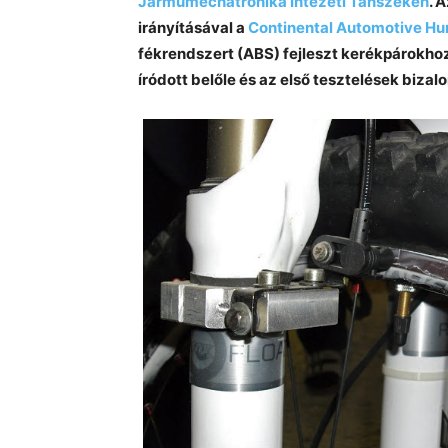
Járműmechatronika Intézeti Tanszékén
. 
irányításával a
Continental Automotive Hun
fékrendszert (ABS) fejleszt kerékpárokhoz
íródott belőle és az első tesztelések bizal