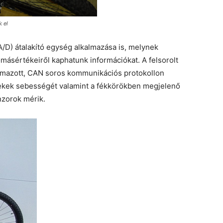
 el
A/D) átalakító egység alkalmazása is, melynek
ásértékeiről kaphatunk információkat. A felsorolt
almazott, CAN soros kommunikációs protokollon
ekek sebességét valamint a fékkörökben megjelenő
nzorok mérik.