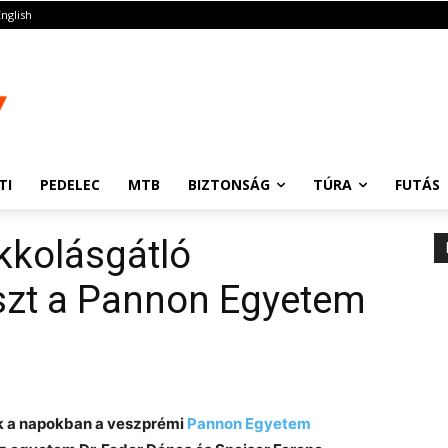
English
TI
PEDELEC
MTB
BIZTONSÁG
TÚRA
FUTÁS
kkolásgátló
eszt a Pannon Egyetem
nk a napokban a veszprémi
Pannon Egyetem