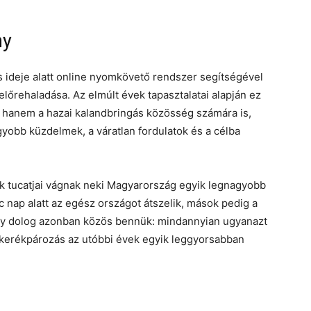
ny
s ideje alatt online nyomkövető rendszer segítségével
lőrehaladása. Az elmúlt évek tapasztalatai alapján ez
hanem a hazai kalandbringás közösség számára is,
gyobb küzdelmek, a váratlan fordulatok és a célba
k tucatjai vágnak neki Magyarország egyik legnagyobb
c nap alatt az egész országot átszelik, mások pedig a
gy dolog azonban közös bennük: mindannyian ugyanazt
dkerékpározás az utóbbi évek egyik leggyorsabban