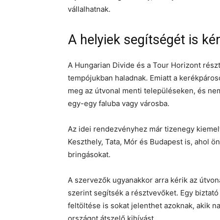
vállalhatnak.
A helyiek segítségét is kér
A Hungarian Divide és a Tour Horizont rés
tempójukban haladnak. Emiatt a kerékpároso
meg az útvonal menti településeken, és nem 
egy-egy faluba vagy városba.
Az idei rendezvényhez már tizenegy kiemelt
Keszthely, Tata, Mór és Budapest is, ahol ö
bringásokat.
A szervezők ugyanakkor arra kérik az útvo
szerint segítsék a résztvevőket. Egy biztató
feltöltése is sokat jelenthet azoknak, akik 
országot átszelő kihívást.