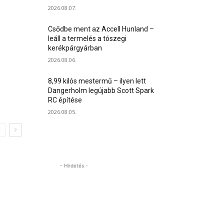
2026.08.07.
Csődbe ment az Accell Hunland –
leáll a termelés a tószegi
kerékpárgyárban
2026.08.06.
8,99 kilós mestermű – ilyen lett
Dangerholm legújabb Scott Spark
RC építése
2026.08.05.
- Hirdetés -