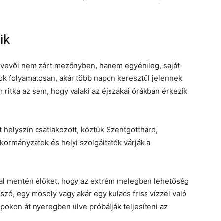
ik
ztvevői nem zárt mezőnyben, hanem egyénileg, saját
k folyamatosan, akár több napon keresztül jelennek
ritka az sem, hogy valaki az éjszakai órákban érkezik
 helyszín csatlakozott, köztük Szentgotthárd,
nkormányzatok és helyi szolgáltatók várják a
nal mentén élőket, hogy az extrém melegben lehetőség
 szó, egy mosoly vagy akár egy kulacs friss vízzel való
napokon át nyeregben ülve próbálják teljesíteni az