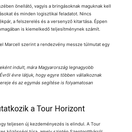
szében önellátó, vagyis a bringásoknak maguknak kell
ásokat és minden logisztikai feladatot. Nincs
ékpár, a felszerelés és a versenyző kitartása. Éppen
önmagában is kiemelkedő teljesítménynek számít.
el Marcell szerint a rendezvény messze túlmutat egy
ként indult, mára Magyarország legnagyobb
vről évre látjuk, hogy egyre többen vállalkoznak
ereje és az egymás segítése is folyamatosan
tatkozik a Tour Horizont
 egy teljesen új kezdeményezés is elindul. A Tour
es közösségi túra, amely szintén Szentgotthárról