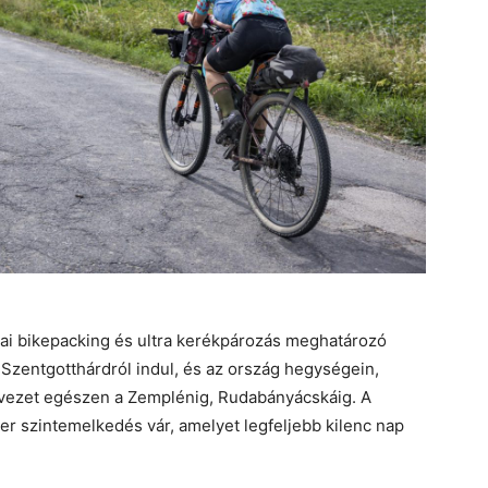
zai bikepacking és ultra kerékpározás meghatározó
 Szentgotthárdról indul, és az ország hegységein,
l vezet egészen a Zemplénig, Rudabányácskáig. A
r szintemelkedés vár, amelyet legfeljebb kilenc nap