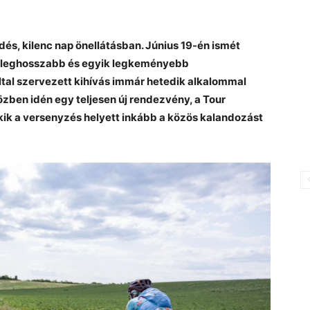
és, kilenc nap önellátásban. Június 19-én ismét
ág leghosszabb és egyik legkeményebb
tal szervezett kihívás immár hetedik alkalommal
közben idén egy teljesen új rendezvény, a Tour
kik a versenyzés helyett inkább a közös kalandozást