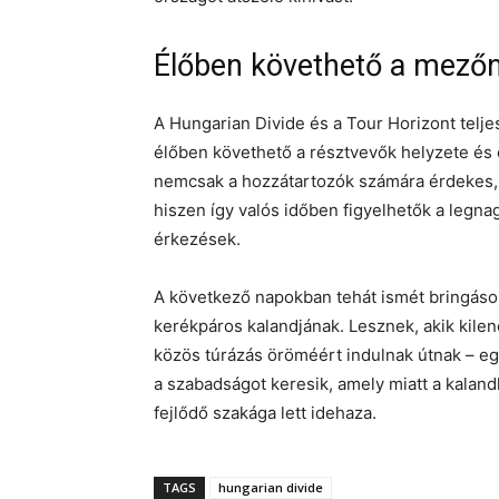
Élőben követhető a mező
A Hungarian Divide és a Tour Horizont telje
élőben követhető a résztvevők helyzete és e
nemcsak a hozzátartozók számára érdekes, 
hiszen így valós időben figyelhetők a legna
érkezések.
A következő napokban tehát ismét bringáso
kerékpáros kalandjának. Lesznek, akik kilen
közös túrázás öröméért indulnak útnak – e
a szabadságot keresik, amely miatt a kalan
fejlődő szakága lett idehaza.
TAGS
hungarian divide