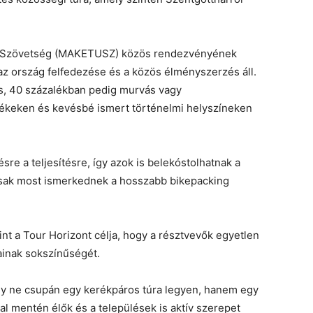
ai Szövetség (MAKETUSZ) közös rendezvényének
 ország felfedezése és a közös élményszerzés áll.
os, 40 százalékban pedig murvás vagy
ékeken és kevésbé ismert történelmi helyszíneken
re a teljesítésre, így azok is belekóstolhatnak a
csak most ismerkednek a hosszabb bikepacking
t a Tour Horizont célja, hogy a résztvevők egyetlen
ainak sokszínűségét.
y ne csupán egy kerékpáros túra legyen, hanem egy
l mentén élők és a települések is aktív szerepet