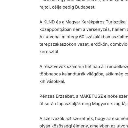
rajtol, célja pedig Budapest.
A KLND és a Magyar Kerékpáros Turisztik
középpontjában nem a versenyzés, hanem az
Az útvonal mintegy 60 százalékban aszfalt
terepszakaszokon vezet, erdőkön, dombvid
keresztül.
A résztvevők számára hét nap áll rendelkezés
többnapos kalandtúrák világába, akik még 
kihívásokkal.
Pénzes Erzsébet, a MAKETUSZ elnöke szerin
út során tapasztalják meg Magyarország táj
A szervezők azt szeretnék, hogy az esemén
olyan közösségi élmény, amelyben az útvona