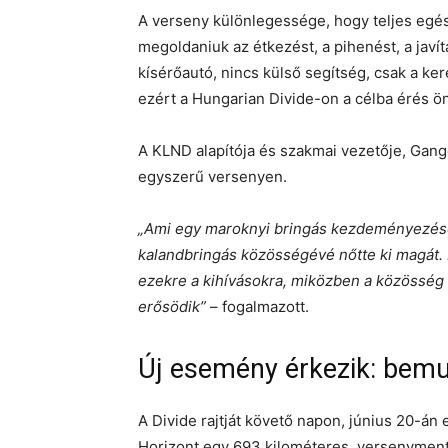
A verseny különlegessége, hogy teljes egé
megoldaniuk az étkezést, a pihenést, a javít
kísérőautó, nincs külső segítség, csak a ker
ezért a Hungarian Divide-on a célba érés 
A KLND alapítója és szakmai vezetője, Gang
egyszerű versenyen.
„Ami egy maroknyi bringás kezdeményezése
kalandbringás közösségévé nőtte ki magát. É
ezekre a kihívásokra, miközben a közösség 
erősödik”
– fogalmazott.
Új esemény érkezik: bemu
A Divide rajtját követő napon, június 20-án
Horizont egy 693 kilométeres, versenyment