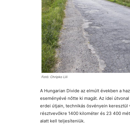
Fotó: Chripko Lili
A Hungarian Divide az elmúlt években a ha
eseményévé nőtte ki magát. Az idei útvonal
erdei útjain, technikás ösvényein keresztü
résztvevőkre 1400 kilométer és 23 400 méte
alatt kell teljesíteniük.