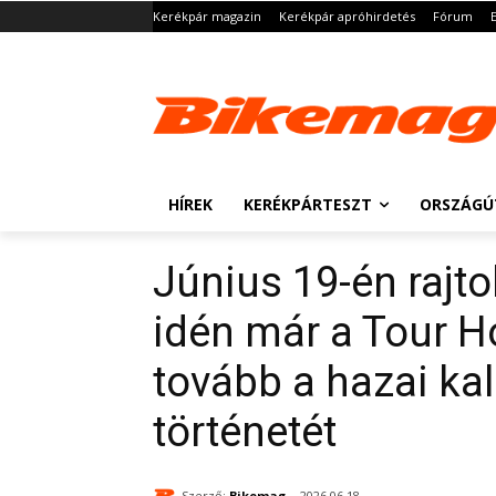
Kerékpár magazin
Kerékpár apróhirdetés
Fórum
HÍREK
KERÉKPÁRTESZT
ORSZÁGÚ
Június 19-én rajto
idén már a Tour Ho
tovább a hazai ka
történetét
Szerző:
Bikemag
2026.06.18.