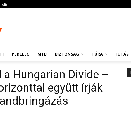
English
TI
PEDELEC
MTB
BIZTONSÁG
TÚRA
FUTÁS
l a Hungarian Divide –
rizonttal együtt írják
landbringázás