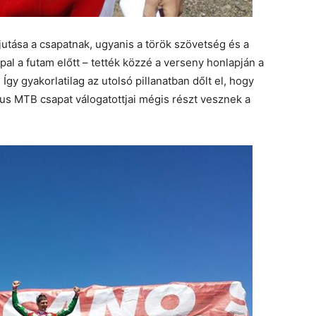
jutása a csapatnak, ugyanis a török szövetség és a
al a futam előtt – tették közzé a verseny honlapján a
Így gyakorlatilag az utolsó pillanatban dőlt el, hogy
eus MTB csapat válogatottjai mégis részt vesznek a