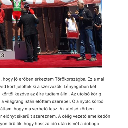
, hogy jó erőben érkeztem Törökországba. Ez a mai
vid kört jelöltek ki a szervezők. Lényegében két
kőrtől kezdve az élre tudtam állni. Az utolsó körig
a világranglistán előttem szerepel. Ő a nyolc kőrből
t láttam, hogy ma verhető lesz. Az utolsó körben
r előnyt sikerült szereznem. A célig vezető emelkedőn
gyon örülök, hogy hosszú idő után ismét a dobogó