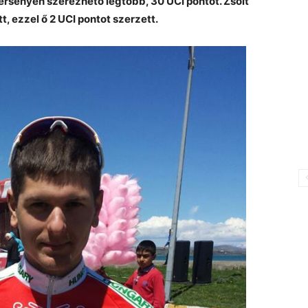
ersenyen szerezhető legtöbb, 30 UCI pontot. Zsolt
t, ezzel ő 2 UCI pontot szerzett.