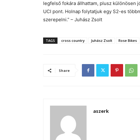
legfelső fokára állhattam, plusz különösen jó
UCI pont. Holnap folytatjuk egy S2-es több
szerepelni.” – Juhász Zsolt
TAGS
cross country
Juhász Zsolt
Rose Bikes
Share
aszerk