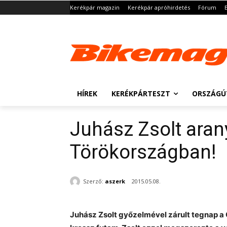
Kerékpár magazin
Kerékpár apróhirdetés
Fórum
HÍREK
KERÉKPÁRTESZT
ORSZÁGÚ
Juhász Zsolt aran
Törökországban!
Szerző:
aszerk
2015.05.08.
Juhász Zsolt győzelmével zárult tegnap a 