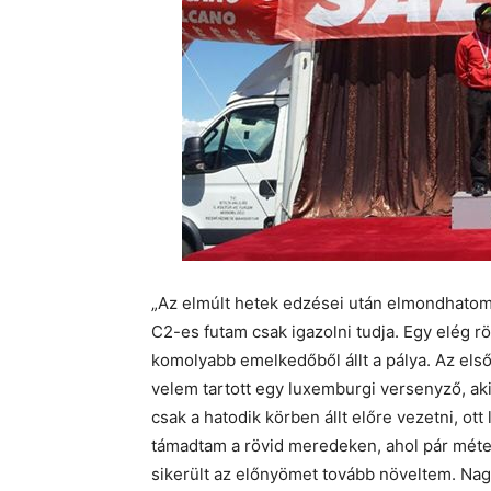
„Az elmúlt hetek edzései után elmondhatom
C2-es futam csak igazolni tudja. Egy elég rö
komolyabb emelkedőből állt a pálya. Az első 
velem tartott egy luxemburgi versenyző, aki 
csak a hatodik körben állt előre vezetni, ot
támadtam a rövid meredeken, ahol pár méte
sikerült az előnyömet tovább növeltem. Na