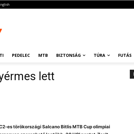
English
TI
PEDELEC
MTB
BIZTONSÁG
TÚRA
FUTÁS
yérmes lett
C2-es törökországi Salcano Bitlis MTB Cup olimpiai