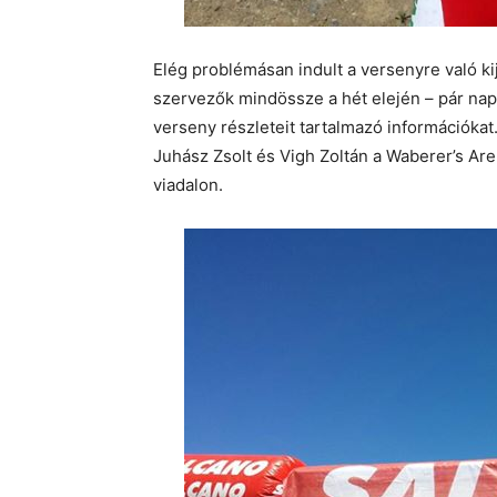
Elég problémásan indult a versenyre való ki
szervezők mindössze a hét elején – pár napp
verseny részleteit tartalmazó információkat. 
Juhász Zsolt és Vigh Zoltán a Waberer’s Ar
viadalon.