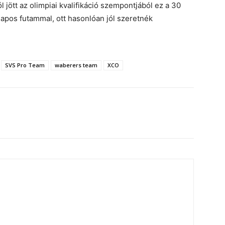
l jött az olimpiai kvalifikáció szempontjából ez a 30
napos futammal, ott hasonlóan jól szeretnék
SVS Pro Team
waberers team
XCO