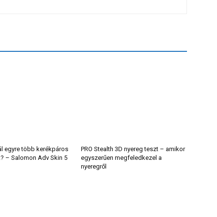
ál egyre több kerékpáros
PRO Stealth 3D nyereg teszt – amikor
t? – Salomon Adv Skin 5
egyszerűen megfeledkezel a
nyeregről