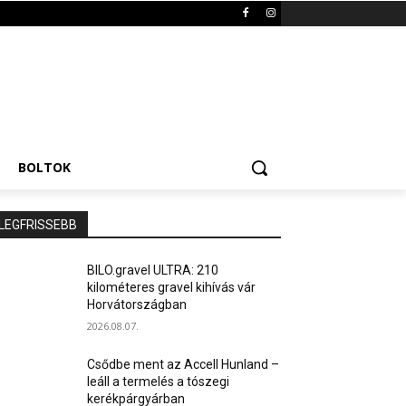
BOLTOK
LEGFRISSEBB
BILO.gravel ULTRA: 210
kilométeres gravel kihívás vár
Horvátországban
2026.08.07.
Csődbe ment az Accell Hunland –
leáll a termelés a tószegi
kerékpárgyárban