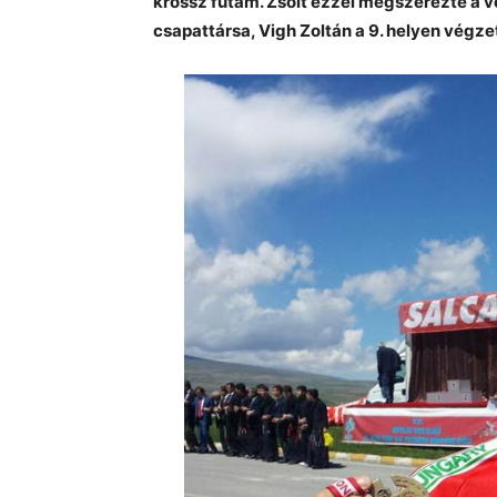
krossz futam. Zsolt ezzel megszerezte a v
csapattársa, Vigh Zoltán a 9. helyen végzet