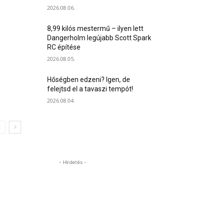
2026.08.06.
8,99 kilós mestermű – ilyen lett
Dangerholm legújabb Scott Spark
RC építése
2026.08.05.
Hőségben edzeni? Igen, de
felejtsd el a tavaszi tempót!
2026.08.04.
- Hirdetés -