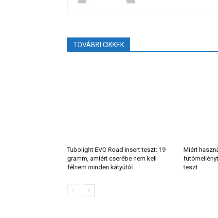
TOVÁBBI CIKKEK
Tubolight EVO Road insert teszt: 19
Miért haszn
gramm, amiért cserébe nem kell
futómellény
félnem minden kátyútól
teszt