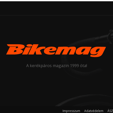
A kerékpáros magazin 1999 óta!
Impresszum
Adatvédelem
ÁSZ