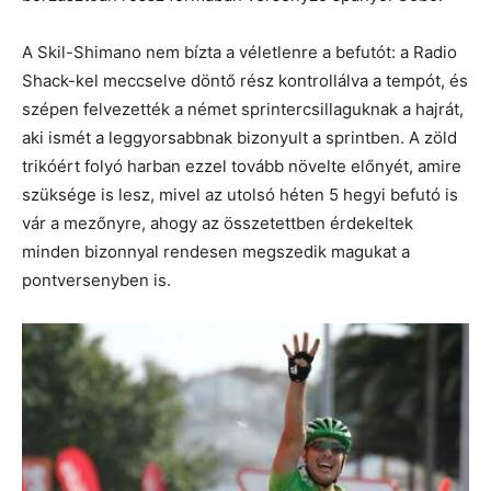
A Skil-Shimano nem bízta a véletlenre a befutót: a Radio
Shack-kel meccselve döntő rész kontrollálva a tempót, és
szépen felvezették a német sprintercsillaguknak a hajrát,
aki ismét a leggyorsabbnak bizonyult a sprintben. A zöld
trikóért folyó harban ezzel tovább növelte előnyét, amire
szüksége is lesz, mivel az utolsó héten 5 hegyi befutó is
vár a mezőnyre, ahogy az összetettben érdekeltek
minden bizonnyal rendesen megszedik magukat a
pontversenyben is.