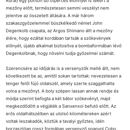
Rural) egy ponton bő ötperces előnnyel is tekert a
mezőny előtt, természetesen semmi veszélyt nem
jelentve az összetett állására. A már három
szakaszgyőzelemmel büszkélkedő német John
Degenkolb csapata, az Argos Shimano állt a mezőny
élére, hogy ezáltal kordában tartsák a szökevények
előnyét, újabb alkalmat biztosítva a bombaformában lévő
Degenkolbnak, hogy növelni tudja győzelmei számát.
Szerencsére az időjárás is a versenyzők mellé állt, nem
következett be az, amitől sokan tartottak: nevezetesen a
tenger felől fújó oldalszél, amely szerte szaggathatta
volna a mezőnyt. A boly szépen lassan annak rendje és
módja szerint befogta a két bátor szökevényt, majd
megkezdődött a végjáték a Sanxenxoi befutó előtt. Az
erős oldalhátszélben az utolsó kilométereken azért
voltak leszakadók, köztük a tavalyi győztes, idén
borzasztóan rossz formában versenyző spanyol Cobo.