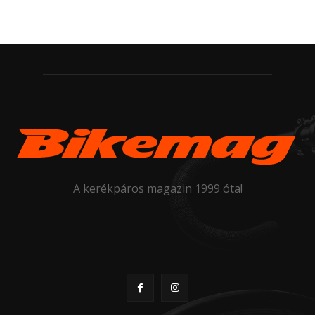
A kerékpáros magazin 1999 óta!