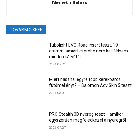
Nemeth Balazs
TOVÁBBI CIKKEK
Tubolight EVO Road insert teszt: 19
gramm, amiért cserébe nem kell félnem
minden kátyútól
2026.07.20.
Miért használ egyre több kerékpáros
futómellényt? – Salomon Adv Skin 5 teszt
2026.08.01.
PRO Stealth 3D nyereg teszt – amikor
egyszerűen megfeledkezel a nyeregről
2026.07.27.