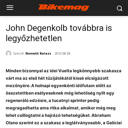
John Degenkolb továbbra is
legyőzhetetlen
Szerző:
Nemeth Balazs
2012.08.28.
Minden bizonnyal az idei Vuelta legkönnyebb szakasza
várt ma az első hét tűzijátékától kissé elcsigázott
mezőnyére. A holnapi egyenkénti időfutam előtt az
összetettben esélyeseknek még lehetőség nyílt egy
regeneráló edzésre, a tucatnyi sprinter pedig
megragadhatta ama ritka alkalmat, amikor még meg
lehet csillogtatni a hajrázó tehetségüket. Abraham
Olano szerint ez a szakasz a leglátványosabb, a Galíciai