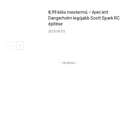
8,99 kilós mestermű – ilyen lett
Dangerholm legújabb Scott Spark RC
építése
2026.08.05.
- Hirdetés -