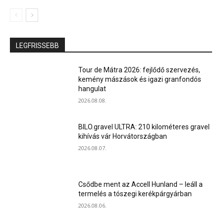
LEGFRISSEBB
Tour de Mátra 2026: fejlődő szervezés,
kemény mászások és igazi granfondós
hangulat
2026.08.08.
BILO.gravel ULTRA: 210 kilométeres gravel
kihívás vár Horvátországban
2026.08.07.
Csődbe ment az Accell Hunland – leáll a
termelés a tószegi kerékpárgyárban
2026.08.06.