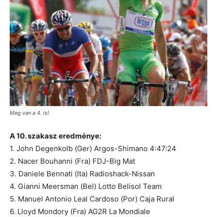
Meg van a 4. is!
A 10. szakasz eredménye:
1. John Degenkolb (Ger) Argos-Shimano 4:47:24
2. Nacer Bouhanni (Fra) FDJ-Big Mat
3. Daniele Bennati (Ita) Radioshack-Nissan
4. Gianni Meersman (Bel) Lotto Belisol Team
5. Manuel Antonio Leal Cardoso (Por) Caja Rural
6. Lloyd Mondory (Fra) AG2R La Mondiale