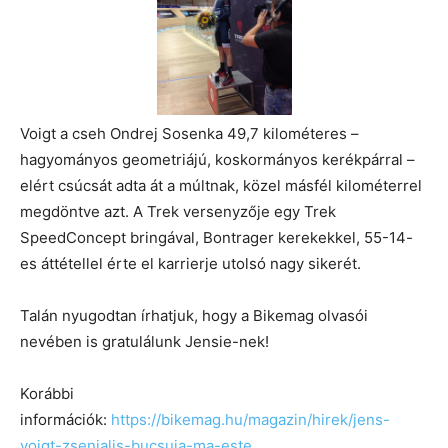
Voigt a cseh Ondrej Sosenka 49,7 kilométeres –
hagyományos geometriájú, koskormányos kerékpárral –
elért csúcsát adta át a múltnak, közel másfél kilométerrel
megdöntve azt. A Trek versenyzője egy Trek
SpeedConcept bringával, Bontrager kerekekkel, 55-14-
es áttétellel érte el karrierje utolsó nagy sikerét.
Talán nyugodtan írhatjuk, hogy a Bikemag olvasói
nevében is gratulálunk Jensie-nek!
Korábbi
információk:
https://bikemag.hu/magazin/hirek/jens-
voigt-zsenialis-bucsuja-ma-este