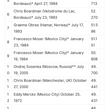
5
Bordeaux)* April 27, 1994
713
Chris Boardman (Velodrome du Lac,
52.
6
Bordeaux)* July 23, 1993
270
Graeme Obree (Hamar, Norway)* July 17,
51.5
7
1993
96
Francesco Moser (Mexico City)* January
51.1
8
23, 1984
51
Francesco Moser (Mexico City)* January
50.
9
19, 1984
808
1
Ondrej Sosenka (Moscow, Russia)** July
49.
0
19, 2005
700
1
Chris Boardman (Manchester, UK) October
49.
1
27, 2000
441
1
Eddy Merckx (Mexico City) October 25,
49.
2
1972
431
1
48.