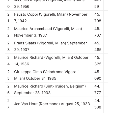
0
29, 1956
59
2
Fausto Coppi (Vigorelli, Milan) November
45.
1
7, 1942
798
2
Maurice Archambaud (Vigorelli, Milan)
45.
2
November 3, 1937
767
2
Frans Slaats (Vigorelli, Milan) September
45.
3
29, 1937
485
2
Maurice Richard (Vigorelli, Milan) October
45.
4
14, 1936
325
2
Giuseppe Olmo (Velodromo Vigorelli,
45.
5
Milan) October 31, 1935
090
2
Maurice Richard (Sint-Truiden, Belgium)
44.
6
September 28, 1933
777
2
44.
Jan Van Hout (Roermond) August 25, 1933
7
588