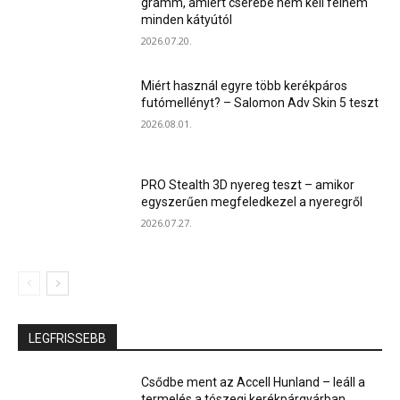
gramm, amiért cserébe nem kell félnem
minden kátyútól
2026.07.20.
Miért használ egyre több kerékpáros
futómellényt? – Salomon Adv Skin 5 teszt
2026.08.01.
PRO Stealth 3D nyereg teszt – amikor
egyszerűen megfeledkezel a nyeregről
2026.07.27.
LEGFRISSEBB
Csődbe ment az Accell Hunland – leáll a
termelés a tószegi kerékpárgyárban