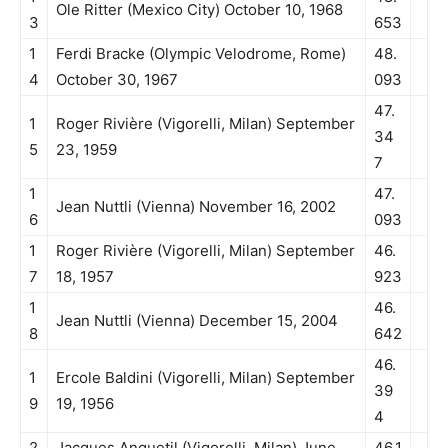
Ole Ritter (Mexico City) October 10, 1968
3
653
1
Ferdi Bracke (Olympic Velodrome, Rome)
48.
4
October 30, 1967
093
47.
1
Roger Rivière (Vigorelli, Milan) September
34
5
23, 1959
7
1
47.
Jean Nuttli (Vienna) November 16, 2002
6
093
1
Roger Rivière (Vigorelli, Milan) September
46.
7
18, 1957
923
1
46.
Jean Nuttli (Vienna) December 15, 2004
8
642
46.
1
Ercole Baldini (Vigorelli, Milan) September
39
9
19, 1956
4
2
Jacques Anquetil (Vigorelli, Milan) June
46.1