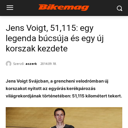
Jens Voigt, 51,115: egy
legenda búcsúja és egy új
korszak kezdete
Szerző:
aszerk
2014.09.18.
Jens Voigt Svájcban, a grencheni velodrómban új
korszakot nyitott az egyórás kerékpározás
világrekordjának történetében: 51,115 kilométert tekert.