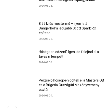
2026.08.06.
8,99 kilós mestermű – ilyen lett
Dangerholm legújabb Scott Spark RC
építése
2026.08.05.
Hőségben edzeni? Igen, de felejtsd el a
tavaszi tempót!
2026.08.04.
Perzselő hőségben dőltek el a Masters OB
és a Brigetio Országúti Mezőnyverseny
csatái
2026.08.04.