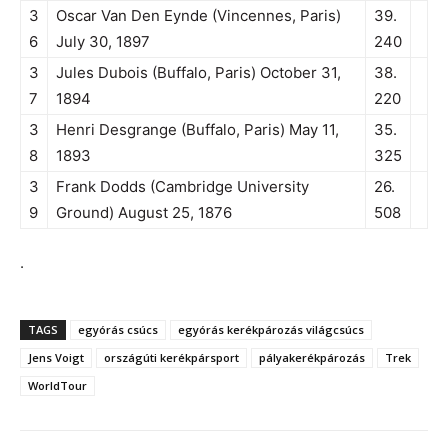
3
Oscar Van Den Eynde (Vincennes, Paris)
39.
6
July 30, 1897
240
3
Jules Dubois (Buffalo, Paris) October 31,
38.
7
1894
220
3
Henri Desgrange (Buffalo, Paris) May 11,
35.
8
1893
325
3
Frank Dodds (Cambridge University
26.
9
Ground) August 25, 1876
508
.
TAGS
egyórás csúcs
egyórás kerékpározás világcsúcs
Jens Voigt
országúti kerékpársport
pályakerékpározás
Trek
WorldTour