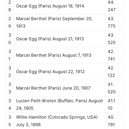
2
44.
Oscar Egg (Paris) August 18, 1914
8
247
2
Marcel Berthet (Paris) September 20,
43.
9
1913
775
3
43.
Oscar Egg (Paris) August 21, 1913
0
525
3
42.
Marcel Berthet (Paris) August 7, 1913
1
741
3
42.
Oscar Egg (Paris) August 22, 1912
2
122
3
41.
Marcel Berthet (Paris) June 20, 1907
3
520
3
Lucien Petit-Breton (Buffalo, Paris) August
41.1
4
24, 1905
10
3
Willie Hamilton (Colorado Springs, USA)
40.
5
July 3, 1898
781