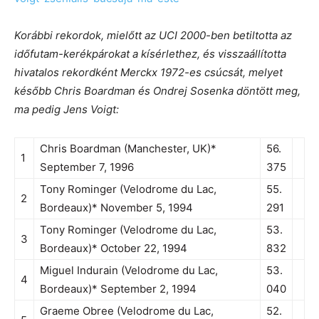
Korábbi rekordok, mielőtt az UCI 2000-ben betiltotta az
időfutam-kerékpárokat a kísérlethez, és visszaállította
hivatalos rekordként Merckx 1972-es csúcsát, melyet
később Chris Boardman és Ondrej Sosenka döntött meg,
ma pedig Jens Voigt:
Chris Boardman (Manchester, UK)*
56.
1
September 7, 1996
375
Tony Rominger (Velodrome du Lac,
55.
2
Bordeaux)* November 5, 1994
291
Tony Rominger (Velodrome du Lac,
53.
3
Bordeaux)* October 22, 1994
832
Miguel Indurain (Velodrome du Lac,
53.
4
Bordeaux)* September 2, 1994
040
Graeme Obree (Velodrome du Lac,
52.