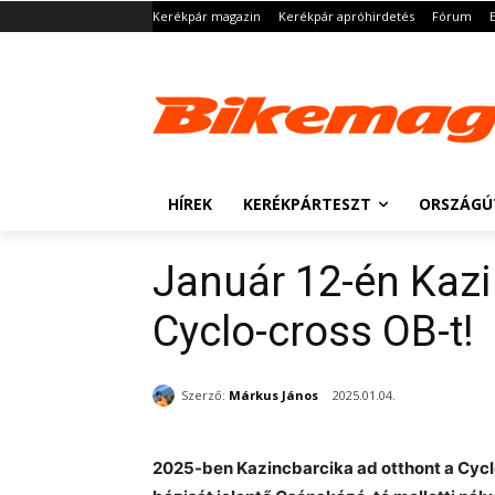
Kerékpár magazin
Kerékpár apróhirdetés
Fórum
HÍREK
KERÉKPÁRTESZT
ORSZÁGÚ
Január 12-én Kazi
Cyclo-cross OB-t!
Szerző:
Márkus János
2025.01.04.
2025-ben Kazincbarcika ad otthont a Cyc