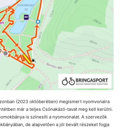
zezonban (2023 októberében) megismert nyomvonalra
ntétben már a teljes Csónakázó-tavat meg kell kerülni.
homokbánya is színesíti a nyomvonalat. A szervezők
okbányában, de alapvetően a jól bevált részeket fogja