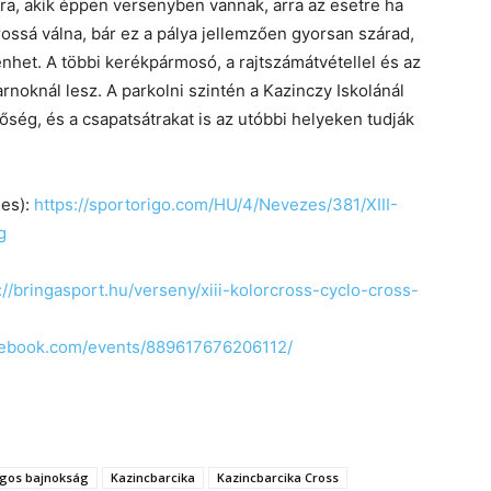
ra, akik éppen versenyben vannak, arra az esetre ha
ossá válna, bár ez a pálya jellemzően gyorsan szárad,
nhet. A többi kerékpármosó, a rajtszámátvétellel és az
noknál lesz. A parkolni szintén a Kazinczy Iskolánál
ség, és a csapatsátrakat is az utóbbi helyeken tudják
ges):
https://sportorigo.com/HU/4/Nevezes/381/XIII-
g
://bringasport.hu/verseny/xiii-kolorcross-cyclo-cross-
cebook.com/events/889617676206112/
ágos bajnokság
Kazincbarcika
Kazincbarcika Cross