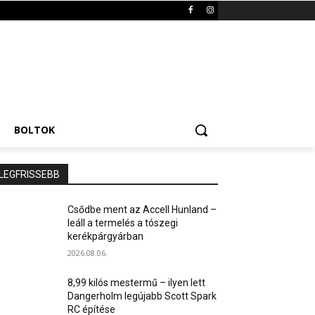
BOLTOK
LEGFRISSEBB
Csődbe ment az Accell Hunland –
leáll a termelés a tószegi
kerékpárgyárban
2026.08.06.
8,99 kilós mestermű – ilyen lett
Dangerholm legújabb Scott Spark
RC építése