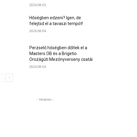
2026.08.05.
Hőségben edzeni? Igen, de
felejtsd el a tavaszi tempót!
2026.08.04.
Perzselő hőségben dőltek el a
Masters OB és a Brigetio
Országúti Mezőnyverseny csatái
2026.08.04.
- Hirdetés -