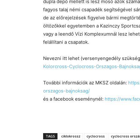
dupla depó mellett is lesz mosó azok számá
fagyos talaj némi csapadék segítségével sár
de az előrejelzések figyelve bármi megtörté
öltözőkkel egyetemben a Kazinczy Sportcsar
vagy a leendő Vízi Komplexumnál lesz lehető
felállítani a csapatok.
Nevezni itt lehet (versenyengedély szüksé
Kolorcross-Cyclocross-Orszagos-Bajnoksa
További információk az MKSZ oldalán:
https
orszagos-bajnoksag/
és a facebook eseménynél:
https://www.fa
TAGS
ciklokrossz
cyclocross
cyclocross orsz