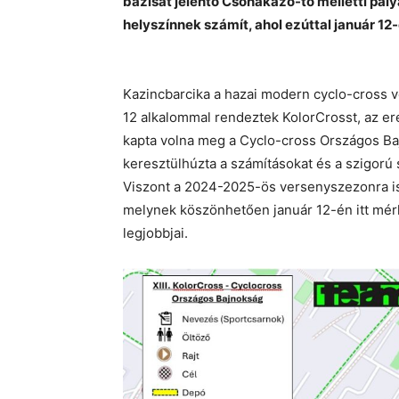
bázisát jelentő Csónakázó-tó melletti pá
helyszínnek számít, ahol ezúttal január 1
Kazincbarcika a hazai modern cyclo-cross v
12 alkalommal rendeztek KolorCrosst, az er
kapta volna meg a Cyclo-cross Országos Baj
keresztülhúzta a számításokat és a szigorú s
Viszont a 2024-2025-ös versenyszezonra is
melynek köszönhetően január 12-én itt mér
legjobbjai.