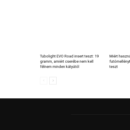
Tubolight EVO Road insert teszt: 19
Miért haszn
gramm, amiért cserébe nem kell
futómellény
félnem minden kátyútól
teszt