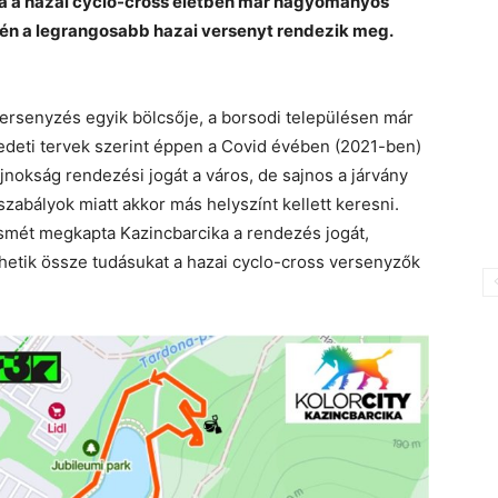
lya a hazai cyclo-cross életben már hagyományos
2-én a legrangosabb hazai versenyt rendezik meg.
ersenyzés egyik bölcsője, a borsodi településen már
edeti tervek szerint éppen a Covid évében (2021-ben)
nokság rendezési jogát a város, de sajnos a járvány
zabályok miatt akkor más helyszínt kellett keresni.
mét megkapta Kazincbarcika a rendezés jogát,
hetik össze tudásukat a hazai cyclo-cross versenyzők