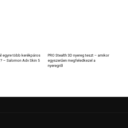
ál egyre több kerékpáros
PRO Stealth 3D nyereg teszt – amikor
t? – Salomon Adv Skin 5
egyszerűen megfeledkezel a
nyeregről