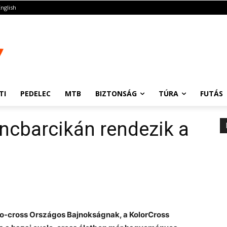
English
TI
PEDELEC
MTB
BIZTONSÁG
TÚRA
FUTÁS
ncbarcikán rendezik a
lo-cross Országos Bajnokságnak, a KolorCross