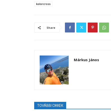
kolorcross
Share
Márkus János
TOVÁBBI CIKKEK