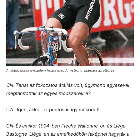
A világbajnoki győzelem hozta meg Armstrong számára az áttörést
CN: Tehát ez fokozatos átállás volt, úgymond egyesével
megtanítottak az egyes módszerekre?
L.A.: Igen, akkor ez pontosan így működött.
CN: És amikor 1994-ben Flèche Wallonne-on és Liège-
Bastogne-Liège-en az emelkedőkön faképnél hagyták a