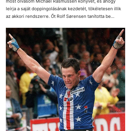
most olvasom Michael Rasmussen könyvét, és ahogy
leírja a saját doppingolásának kezdetét, tökéletesen illik
az akkori rendszerre. Őt Rolf Sørensen tanította be…