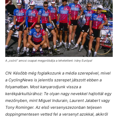
A „csóró” amcsi csapat megpróbálja a lehetetlent: irány Európa!
CN: Később még foglalkozunk a média szerepével, mivel
a CyclingNews is jelentős szerepet játszott ebben a
folyamatban. Most kanyarodjunk vissza a
kerékpárkultúrához: Te olyan nagy nevekkel hajtottál egy
mezőnyben, mint Miguel Indurain, Laurent Jalabert vagy
Tony Rominger. Az első versenyszezonban teljesen
doppingmentesen vetted fel a versenyt azokkal, akikről