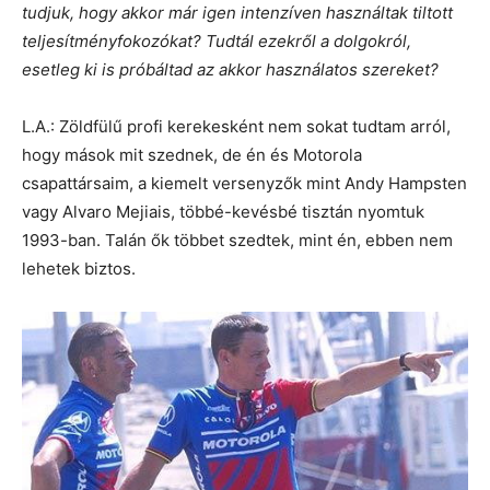
tudjuk, hogy akkor már igen intenzíven használtak tiltott
teljesítményfokozókat? Tudtál ezekről a dolgokról,
esetleg ki is próbáltad az akkor használatos szereket?
L.A.: Zöldfülű profi kerekesként nem sokat tudtam arról,
hogy mások mit szednek, de én és Motorola
csapattársaim, a kiemelt versenyzők mint Andy Hampsten
vagy Alvaro Mejiais, többé-kevésbé tisztán nyomtuk
1993-ban. Talán ők többet szedtek, mint én, ebben nem
lehetek biztos.