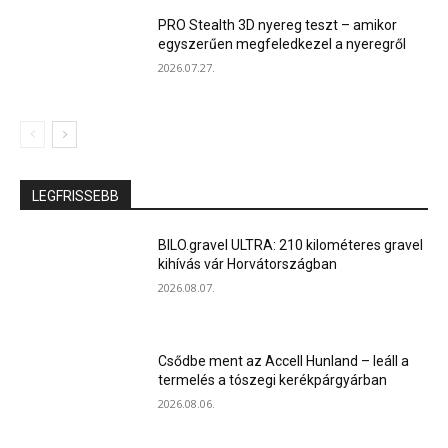
PRO Stealth 3D nyereg teszt – amikor
egyszerűen megfeledkezel a nyeregről
2026.07.27.
LEGFRISSEBB
BILO.gravel ULTRA: 210 kilométeres gravel
kihívás vár Horvátországban
2026.08.07.
Csődbe ment az Accell Hunland – leáll a
termelés a tószegi kerékpárgyárban
2026.08.06.