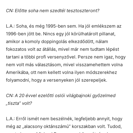
CN: Előtte soha nem szedtél tesztoszteront?
L.A.: Soha, és még 1995-ben sem. Ha jól emlékszem az
1996-ben jött be. Nincs egy jól körülhatárolt pillanat,
amikor a komoly doppingolás elkezdődött, nálam
fokozatos volt az átállás, mivel már nem tudtam lépést
tartani a többi profi versenyzővel. Persze nem igaz, hogy
nem volt más választásom, mivel visszamehettem volna
Amerikába, ott nem kellett volna ilyen módszerekhez
folyamodni, hogy a versenyeken jól szerepeljek.
CN: A 20 évvel ezelőtti oslói világbajnoki győzelmed
„tiszta” volt?
L.A.: Erről ismét nem beszélnék, legfeljebb annyit, hogy
még az „alacsony oktánszámú” korszakban volt. Tudod,