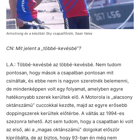
Armstrong és a későbbi Sky csapatfőnök, Sean Yates
CN: Mit jelent a „többé-kevésbé”?
L.A.: Többé-kevésbé az többé-kevésbé. Nem tudom
pontosan, hogy mások a csapatban pontosan mit
csináltak, és ebbe nem is nagyon szeretnék belemenni,
de mindenképpen volt egy folyamat, amelyben egyre
hatékonyabb szerek kerültek elő. A Motorola is „alacsony
oktánszámú” cuccokkal kezdte, majd az egyre erősebb
doppingszerek kerültek előtérbe. A váltás az 1994-es
szezonra tehető. Azt sem tudom, hogy a csapatban ki volt
az első, aki a „magas oktánszámú” dolgokat először
kipróbálta, de az biztos, hogy 93-ban én még nem