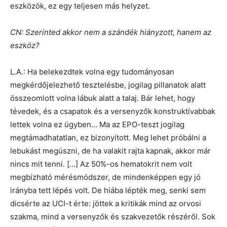
eszközök, ez egy teljesen más helyzet.
CN: Szerinted akkor nem a szándék hiányzott, hanem az
eszköz?
L.A.: Ha belekezdtek volna egy tudományosan
megkérdőjelezhető tesztelésbe, jogilag pillanatok alatt
összeomlott volna lábuk alatt a talaj. Bár lehet, hogy
tévedek, és a csapatok és a versenyzők konstruktívabbak
lettek volna ez ügyben… Ma az EPO-teszt jogilag
megtámadhatatlan, ez bizonyított. Meg lehet próbálni a
lebukást megúszni, de ha valakit rajta kapnak, akkor már
nincs mit tenni. […] Az 50%-os hematokrit nem volt
megbízható mérésmódszer, de mindenképpen egy jó
irányba tett lépés volt. De hiába lépték meg, senki sem
dicsérte az UCI-t érte: jöttek a kritikák mind az orvosi
szakma, mind a versenyzők és szakvezetők részéről. Sok