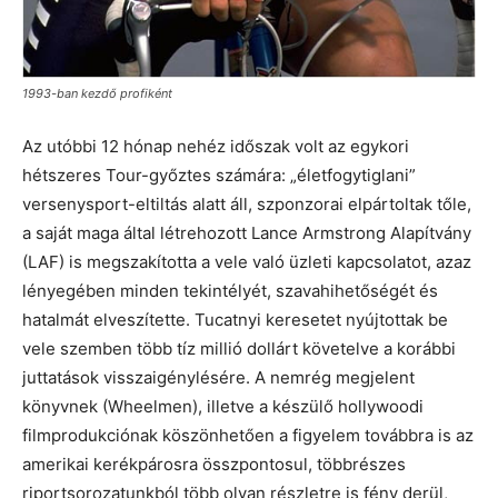
1993-ban kezdő profiként
Az utóbbi 12 hónap nehéz időszak volt az egykori
hétszeres Tour-győztes számára: „életfogytiglani”
versenysport-eltiltás alatt áll, szponzorai elpártoltak tőle,
a saját maga által létrehozott Lance Armstrong Alapítvány
(LAF) is megszakította a vele való üzleti kapcsolatot, azaz
lényegében minden tekintélyét, szavahihetőségét és
hatalmát elveszítette. Tucatnyi keresetet nyújtottak be
vele szemben több tíz millió dollárt követelve a korábbi
juttatások visszaigénylésére. A nemrég megjelent
könyvnek (Wheelmen), illetve a készülő hollywoodi
filmprodukciónak köszönhetően a figyelem továbbra is az
amerikai kerékpárosra összpontosul, többrészes
riportsorozatunkból több olyan részletre is fény derül,