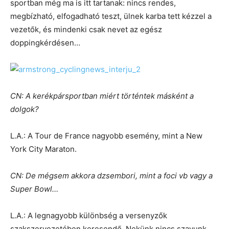
sportban még ma is itt tartanak: nincs rendes,
megbízható, elfogadható teszt, ülnek karba tett kézzel a
vezetők, és mindenki csak nevet az egész
doppingkérdésen…
CN: A kerékpársportban miért történtek másként a
dolgok?
L.A.: A Tour de France nagyobb esemény, mint a New
York City Maraton.
CN: De mégsem akkora dzsembori, mint a foci vb vagy a
Super Bowl…
L.A.: A legnagyobb különbség a versenyzők
szakszervezetében keresendő. Nekünk nincs szavunk,