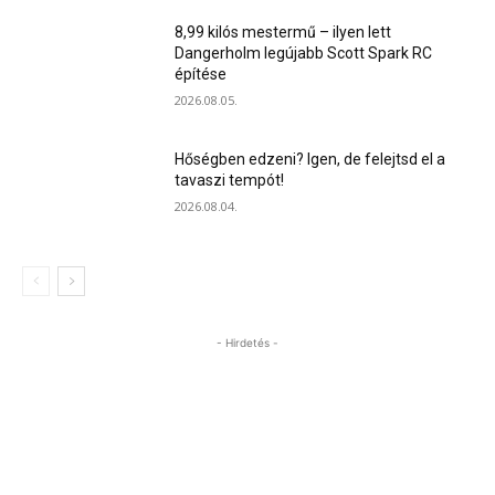
8,99 kilós mestermű – ilyen lett
Dangerholm legújabb Scott Spark RC
építése
2026.08.05.
Hőségben edzeni? Igen, de felejtsd el a
tavaszi tempót!
2026.08.04.
- Hirdetés -