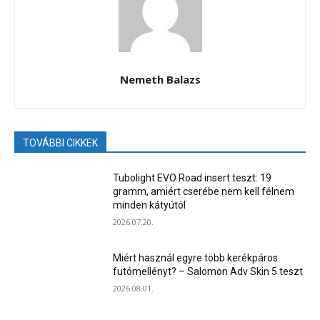
Nemeth Balazs
TOVÁBBI CIKKEK
Tubolight EVO Road insert teszt: 19
gramm, amiért cserébe nem kell félnem
minden kátyútól
2026.07.20.
Miért használ egyre több kerékpáros
futómellényt? – Salomon Adv Skin 5 teszt
2026.08.01.