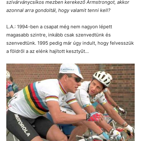
szivárványcsíkos mezben kerekező Armstrongot, akkor
azonnal arra gondoltál, hogy valamit tenni kell?
L.A.: 1994-ben a csapat még nem nagyon lépett
magasabb szintre, inkább csak szenvedtünk és
szenvedtünk. 1995 pedig már úgy indult, hogy felvesszük
a földről a az elénk hajított kesztyűt…