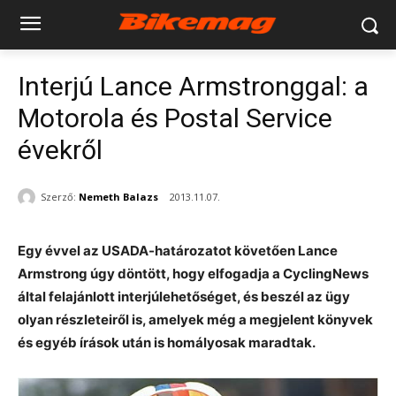
Interjú Lance Armstronggal: a
Motorola és Postal Service
évekről
Szerző:
Nemeth Balazs
2013.11.07.
Egy évvel az USADA-határozatot követően Lance
Armstrong úgy döntött, hogy elfogadja a CyclingNews
által felajánlott interjúlehetőséget, és beszél az ügy
olyan részleteiről is, amelyek még a megjelent könyvek
és egyéb írások után is homályosak maradtak.