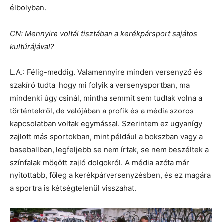
élbolyban.
CN: Mennyire voltál tisztában a kerékpársport sajátos
kultúrájával?
L.A.: Félig-meddig. Valamennyire minden versenyző és
szakíró tudta, hogy mi folyik a versenysportban, ma
mindenki úgy csinál, mintha semmit sem tudtak volna a
történtekről, de valójában a profik és a média szoros
kapcsolatban voltak egymással. Szerintem ez ugyanígy
zajlott más sportokban, mint például a bokszban vagy a
baseballban, legfeljebb se nem írtak, se nem beszéltek a
színfalak mögött zajló dolgokról. A média azóta már
nyitottabb, főleg a kerékpárversenyzésben, és ez magára
a sportra is kétségtelenül visszahat.