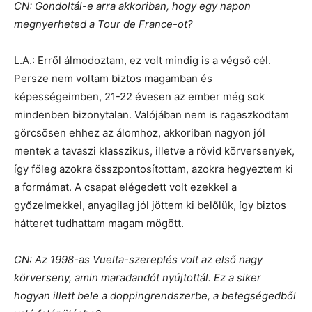
CN: Gondoltál-e arra akkoriban, hogy egy napon
megnyerheted a Tour de France-ot?
L.A.: Erről álmodoztam, ez volt mindig is a végső cél.
Persze nem voltam biztos magamban és
képességeimben, 21-22 évesen az ember még sok
mindenben bizonytalan. Valójában nem is ragaszkodtam
görcsösen ehhez az álomhoz, akkoriban nagyon jól
mentek a tavaszi klasszikus, illetve a rövid körversenyek,
így főleg azokra összpontosítottam, azokra hegyeztem ki
a formámat. A csapat elégedett volt ezekkel a
győzelmekkel, anyagilag jól jöttem ki belőlük, így biztos
hátteret tudhattam magam mögött.
CN: Az 1998-as Vuelta-szereplés volt az első nagy
körverseny, amin maradandót nyújtottál. Ez a siker
hogyan illett bele a doppingrendszerbe, a betegségedből