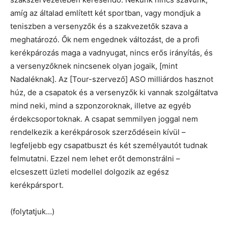
amíg az általad említett két sportban, vagy mondjuk a
teniszben a versenyzők és a szakvezetők szava a
meghatározó. Ők nem engednek változást, de a profi
kerékpározás maga a vadnyugat, nincs erős irányítás, és
a versenyzőknek nincsenek olyan jogaik, [mint
Nadaléknak]. Az [Tour-szervező] ASO milliárdos hasznot
húz, de a csapatok és a versenyzők ki vannak szolgáltatva
mind neki, mind a szponzoroknak, illetve az egyéb
érdekcsoportoknak. A csapat semmilyen joggal nem
rendelkezik a kerékpárosok szerződésein kívül –
legfeljebb egy csapatbuszt és két személyautót tudnak
felmutatni. Ezzel nem lehet erőt demonstrálni –
elcseszett üzleti modellel dolgozik az egész
kerékpársport.
(folytatjuk…)