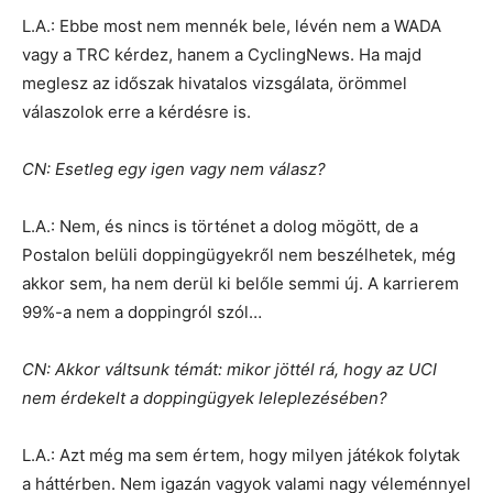
L.A.: Ebbe most nem mennék bele, lévén nem a WADA
vagy a TRC kérdez, hanem a CyclingNews. Ha majd
meglesz az időszak hivatalos vizsgálata, örömmel
válaszolok erre a kérdésre is.
CN: Esetleg egy igen vagy nem válasz?
L.A.: Nem, és nincs is történet a dolog mögött, de a
Postalon belüli doppingügyekről nem beszélhetek, még
akkor sem, ha nem derül ki belőle semmi új. A karrierem
99%-a nem a doppingról szól…
CN: Akkor váltsunk témát: mikor jöttél rá, hogy az UCI
nem érdekelt a doppingügyek leleplezésében?
L.A.: Azt még ma sem értem, hogy milyen játékok folytak
a háttérben. Nem igazán vagyok valami nagy véleménnyel