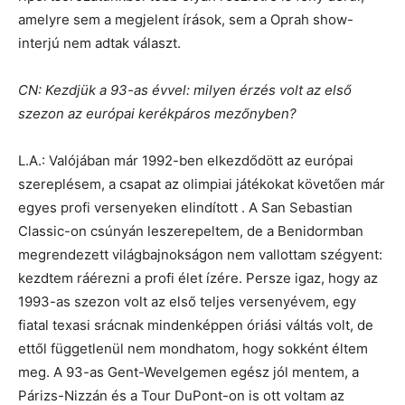
amelyre sem a megjelent írások, sem a Oprah show-
interjú nem adtak választ.
CN: Kezdjük a 93-as évvel: milyen érzés volt az első
szezon az európai kerékpáros mezőnyben?
L.A.: Valójában már 1992-ben elkezdődött az európai
szereplésem, a csapat az olimpiai játékokat követően már
egyes profi versenyeken elindított . A San Sebastian
Classic-on csúnyán leszerepeltem, de a Benidormban
megrendezett világbajnokságon nem vallottam szégyent:
kezdtem ráérezni a profi élet ízére. Persze igaz, hogy az
1993-as szezon volt az első teljes versenyévem, egy
fiatal texasi srácnak mindenképpen óriási váltás volt, de
ettől függetlenül nem mondhatom, hogy sokként éltem
meg. A 93-as Gent-Wevelgemen egész jól mentem, a
Párizs-Nizzán és a Tour DuPont-on is ott voltam az