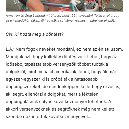
Armstron és Greg Lemond miről beszélget 1994 tavaszán? Talán arról, hogy
az emelkedőkön faképnél hagyták a szivárványcsíkos mezben kerekezőt…
CN: Ki hozta meg a döntést?
L.A.: Nem fogok neveket mondani, ez nem az én stílusom.
Mondjuk azt, hogy kollektív döntés volt. Lehet, hogy az
idősebb, tapasztaltabb versenyzők többet tudtak a
dolgokról, mint mi fiatal amerikaiak, lehet, hogy ők már
egyszer-egyszer ki is próbálták a hatásosabb
doppingszereket, de mindenképpen kellett egy orvos is,
aki segít, ellenőrzi a dolgokat, mert a féktelen
doppingolásnak súlyos következményei lehetnek. A
akkori versenyzőknek és segítőknek még nem kellett
szembe nézni tettük következményeivel…