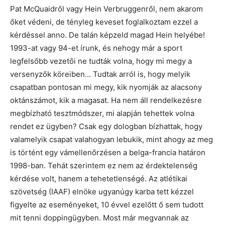
Pat McQuaidről vagy Hein Verbruggenről, nem akarom
őket védeni, de tényleg keveset foglalkoztam ezzel a
kérdéssel anno. De talán képzeld magad Hein helyébe!
1993-at vagy 94-et írunk, és nehogy már a sport
legfelsőbb vezetői ne tudták volna, hogy mi megy a
versenyzők köreiben… Tudtak arról is, hogy melyik
csapatban pontosan mi megy, kik nyomják az alacsony
oktánszámot, kik a magasat. Ha nem áll rendelkezésre
megbízható tesztmódszer, mi alapján tehettek volna
rendet ez ügyben? Csak egy dologban bízhattak, hogy
valamelyik csapat valahogyan lebukik, mint ahogy az meg
is történt egy vámellenőrzésen a belga-francia határon
1998-ban. Tehát szerintem ez nem az érdektelenség
kérdése volt, hanem a tehetetlenségé. Az atlétikai
szövetség (IAAF) elnöke ugyanúgy karba tett kézzel
figyelte az eseményeket, 10 évvel ezelőtt ő sem tudott
mit tenni doppingügyben. Most már megvannak az