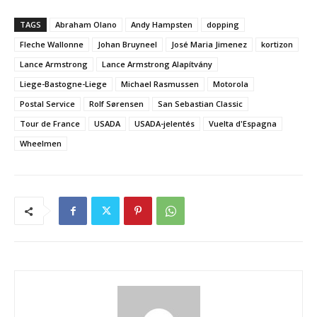
TAGS
Abraham Olano
Andy Hampsten
dopping
Fleche Wallonne
Johan Bruyneel
José Maria Jimenez
kortizon
Lance Armstrong
Lance Armstrong Alapítvány
Liege-Bastogne-Liege
Michael Rasmussen
Motorola
Postal Service
Rolf Sørensen
San Sebastian Classic
Tour de France
USADA
USADA-jelentés
Vuelta d'Espagna
Wheelmen