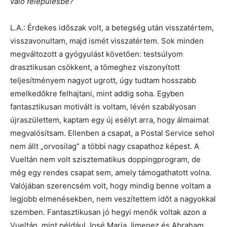
való felépülésbe?
L.A.: Érdekes időszak volt, a betegség után visszatértem,
visszavonultam, majd ismét visszatértem. Sok minden
megváltozott a gyógyulást követően: testsúlyom
drasztikusan csökkent, a tömeghez viszonyított
teljesítményem nagyot ugrott, úgy tudtam hosszabb
emelkedőkre felhajtani, mint addig soha. Egyben
fantasztikusan motivált is voltam, lévén szabályosan
újraszülettem, kaptam egy új esélyt arra, hogy álmaimat
megvalósítsam. Ellenben a csapat, a Postal Service sehol
nem állt „orvosilag” a többi nagy csapathoz képest. A
Vueltán nem volt szisztematikus doppingprogram, de
még egy rendes csapat sem, amely támogathatott volna.
Valójában szerencsém volt, hogy mindig benne voltam a
legjobb elmenésekben, nem veszítettem időt a nagyokkal
szemben. Fantasztikusan jó hegyi menők voltak azon a
Vueltán, mint például José Maria Jimenez és Abraham