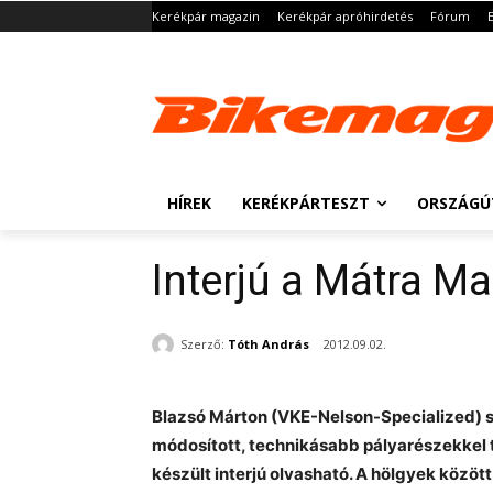
Kerékpár magazin
Kerékpár apróhirdetés
Fórum
HÍREK
KERÉKPÁRTESZT
ORSZÁGÚ
Interjú a Mátra M
Szerző:
Tóth András
2012.09.02.
Blazsó Márton (VKE-Nelson-Specialized) si
módosított, technikásabb pályarészekkel 
készült interjú olvasható. A hölgyek közöt