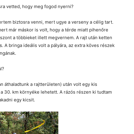
osra vetted, hogy meg fogod nyerni?
tem biztosra venni, mert ugye a verseny a célig tart.
 mert már máskor is volt, hogy a térde miatt pihenőre
szont a többieket illett megvernem. A rajt után ketten
. A bringa ideális volt a pályára, az extra köves részek
ingának.
l?
n áthaladtunk a rajtterületen) után volt egy kis
n a 30. km környéke lehetett. A rázós részen ki tudtam
kadni egy kicsit.