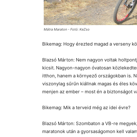
Mátra Maraton - Fotó: KeZso
Bikemag: Hogy érezted magad a verseny k
Blazsó Márton: Nem nagyon voltak holtpontj
kicsit. Nagyon-nagyon óvatosan közlekedte
itthon, hanem a környező országokban is. N
viszonylag sűrűn kiállnak magas és éles kö
menjen az ember – most én a biztonságot v
Bikemag: Mik a terveid még az idei évre?
Blazsó Márton: Szombaton a VB-re megyek,
maratonok után a gyorsaságomon kell valam