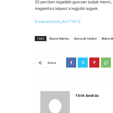
20 percben legalább gyorsan tudjak menni, m
magamhoz képest a legjobb legyek.
Eredménylista_KATTINTS
TAGS
Blazsó Márton
Buruczki Szilárd
Mátra M
Share
Tóth András