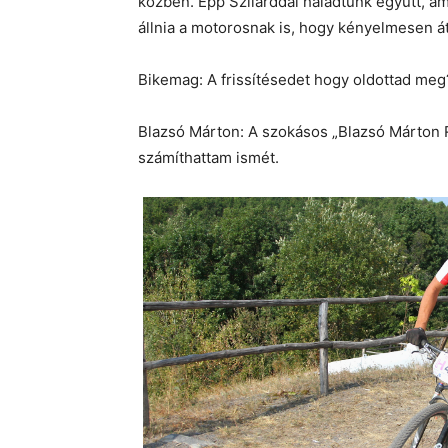
közben. Épp Szilárddal haladtunk együtt, ami
állnia a motorosnak is, hogy kényelmesen á
Bikemag: A frissítésedet hogy oldottad meg
Blazsó Márton: A szokásos „Blazsó Márton R
számíthattam ismét.