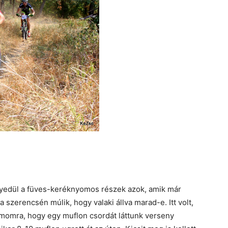
gyedül a füves-keréknyomos részek azok, amik már
 szerencsén múlik, hogy valaki állva marad-e. Itt volt,
ámomra, hogy egy muflon csordát láttunk verseny