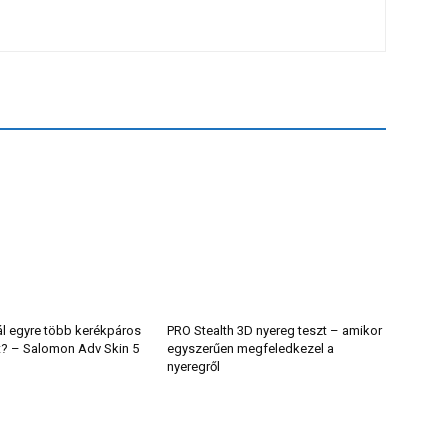
ál egyre több kerékpáros
PRO Stealth 3D nyereg teszt – amikor
t? – Salomon Adv Skin 5
egyszerűen megfeledkezel a
nyeregről