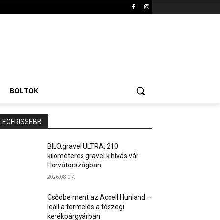
BOLTOK
LEGFRISSEBB
BILO.gravel ULTRA: 210
kilométeres gravel kihívás vár
Horvátországban
2026.08.07.
Csődbe ment az Accell Hunland –
leáll a termelés a tószegi
kerékpárgyárban