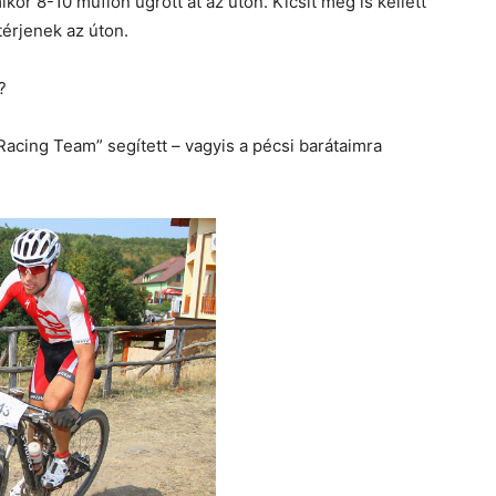
kor 8-10 muflon ugrott át az úton. Kicsit meg is kellett
térjenek az úton.
?
acing Team” segített – vagyis a pécsi barátaimra