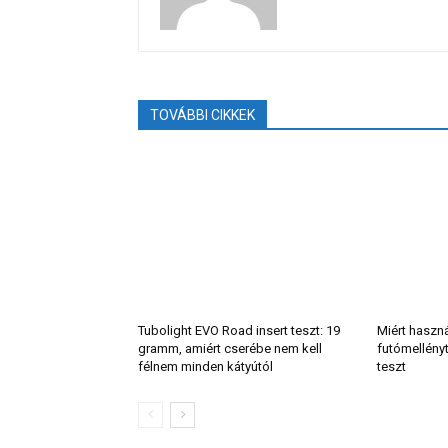
TOVÁBBI CIKKEK
Tubolight EVO Road insert teszt: 19
Miért haszn
gramm, amiért cserébe nem kell
futómellény
félnem minden kátyútól
teszt