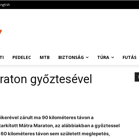
English
TI
PEDELEC
MTB
BIZTONSÁG
TÚRA
FUTÁS
araton győztesével
kerével zárult ma 90 kilométeres távon a
tarkított Mátra Maraton, az alábbiakban a győztessel
t 60 kilométeres távon sem született meglepetés,