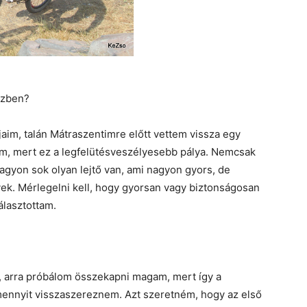
özben?
aim, talán Mátraszentimre előtt vettem vissza egy
m, mert ez a legfelütésveszélyesebb pálya. Nemcsak
agyon sok olyan lejtő van, ami nagyon gyors, de
vek. Mérlegelni kell, hogy gyorsan vagy biztonságosan
álasztottam.
 arra próbálom összekapni magam, mert így a
ennyit visszaszereznem. Azt szeretném, hogy az első