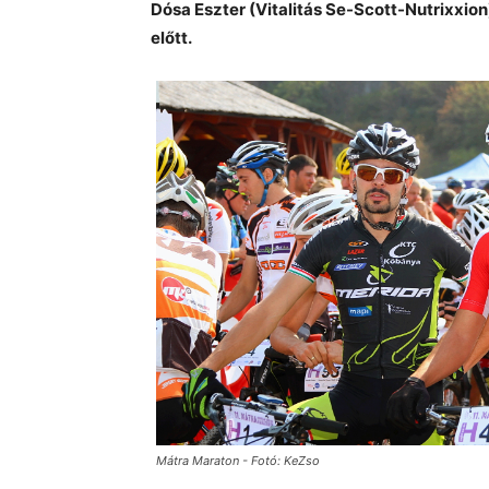
Dósa Eszter (Vitalitás Se-Scott-Nutrixxi
előtt.
Mátra Maraton - Fotó: KeZso