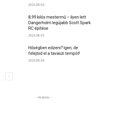
2026.08.06.
8,99 kilós mestermű – ilyen lett
Dangerholm legújabb Scott Spark
RC építése
2026.08.05.
Hőségben edzeni? Igen, de
felejtsd el a tavaszi tempót!
2026.08.04.
- Hirdetés -