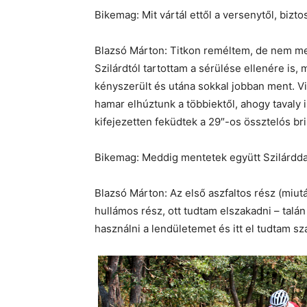
Bikemag: Mit vártál ettől a versenytől, bizt
Blazsó Márton: Titkon reméltem, de nem mer
Szilárdtól tartottam a sérülése ellenére is,
kényszerült és utána sokkal jobban ment. Vi
hamar elhúztunk a többiektől, ahogy tavaly is
kifejezetten feküdtek a 29″-os össztelós br
Bikemag: Meddig mentetek együtt Szilárdda
Blazsó Márton: Az első aszfaltos rész (miutá
hullámos rész, ott tudtam elszakadni – talá
használni a lendületemet és itt el tudtam sza