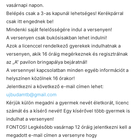
vasárnapi napon.
Belépés csak a 3-as kapunál lehetséges! Kerékpárral
csak itt engednek be!
Mindenki saját felelősségére indul a versenyen!
A versenyen csak bukósisakban lehet indulni!
Azok a licenccel rendelkező gyerekek indulhatnak a
versenyen, akik 16 óráig megérkeznek és regisztrálnak
az „A” pavilon bringapálya bejáratnál!
A versennyel kapcsolatban minden egyéb információt a
helyszínen közölnek 16 órakor!
Jelentkezni a következő e-mail címen lehet:
ujbudamtb@gmail.com
Kérjük külön megadni a gyermek nevét életkorát, licenc
számát és a kísérő nevét! Egy kísérővel több gyermek is
indulhat a versenyen!
FONTOS! Legkésőbb vasárnap 12 óráig jelentkezni kell a
megadott e-mail címen a versenyre hogy