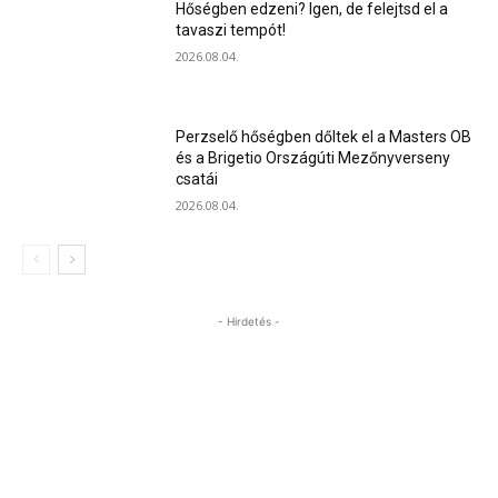
Hőségben edzeni? Igen, de felejtsd el a
tavaszi tempót!
2026.08.04.
Perzselő hőségben dőltek el a Masters OB
és a Brigetio Országúti Mezőnyverseny
csatái
2026.08.04.
- Hirdetés -