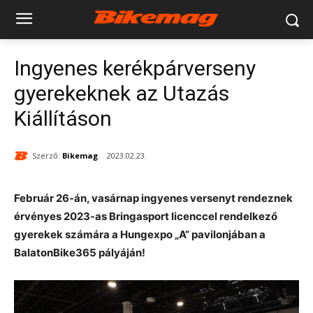
Ingyenes kerékpárverseny
gyerekeknek az Utazás
Kiállításon
Szerző:
Bikemag
2023.02.23.
Február 26-án, vasárnap ingyenes versenyt rendeznek
érvényes 2023-as Bringasport licenccel rendelkező
gyerekek számára a Hungexpo „A” pavilonjában a
BalatonBike365 pályáján!