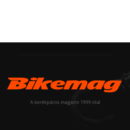
A kerékpáros magazin 1999 óta!