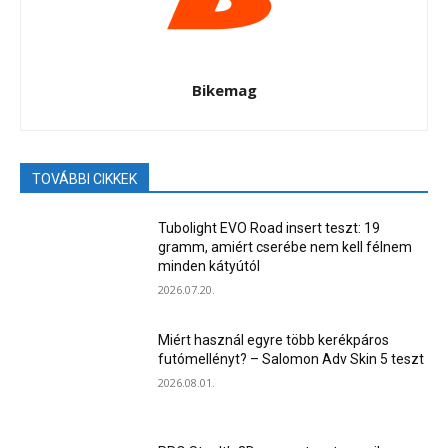
Bikemag
TOVÁBBI CIKKEK
Tubolight EVO Road insert teszt: 19
gramm, amiért cserébe nem kell félnem
minden kátyútól
2026.07.20.
Miért használ egyre több kerékpáros
futómellényt? – Salomon Adv Skin 5 teszt
2026.08.01.