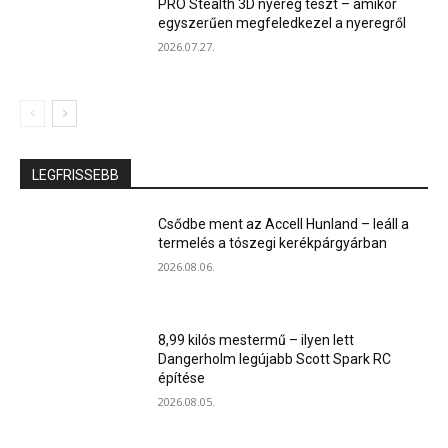
PRO Stealth 3D nyereg teszt – amikor
egyszerűen megfeledkezel a nyeregről
2026.07.27.
LEGFRISSEBB
Csődbe ment az Accell Hunland – leáll a
termelés a tószegi kerékpárgyárban
2026.08.06.
8,99 kilós mestermű – ilyen lett
Dangerholm legújabb Scott Spark RC
építése
2026.08.05.