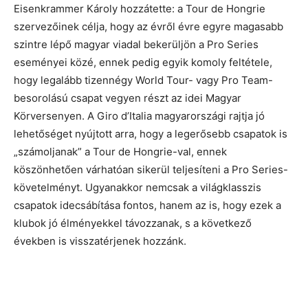
Eisenkrammer Károly hozzátette: a Tour de Hongrie
szervezőinek célja, hogy az évről évre egyre magasabb
szintre lépő magyar viadal bekerüljön a Pro Series
eseményei közé, ennek pedig egyik komoly feltétele,
hogy legalább tizennégy World Tour- vagy Pro Team-
besorolású csapat vegyen részt az idei Magyar
Körversenyen. A Giro d’Italia magyarországi rajtja jó
lehetőséget nyújtott arra, hogy a legerősebb csapatok is
„számoljanak” a Tour de Hongrie-val, ennek
köszönhetően várhatóan sikerül teljesíteni a Pro Series-
követelményt. Ugyanakkor nemcsak a világklasszis
csapatok idecsábítása fontos, hanem az is, hogy ezek a
klubok jó élményekkel távozzanak, s a következő
években is visszatérjenek hozzánk.