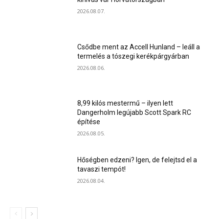
2026.08.07.
Csődbe ment az Accell Hunland – leáll a
termelés a tószegi kerékpárgyárban
2026.08.06.
8,99 kilós mestermű – ilyen lett
Dangerholm legújabb Scott Spark RC
építése
2026.08.05.
Hőségben edzeni? Igen, de felejtsd el a
tavaszi tempót!
2026.08.04.