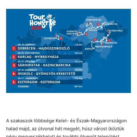
A szakaszok többsége Kelet- és Észak-Magyarországon
halad majd, az útvonal hét megyét, húsz várost (köztük
négy megyeszékhelyt) és további ötvenöt települést