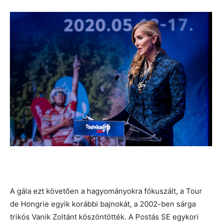
A gála ezt követően a hagyományokra fókuszált, a Tour
de Hongrie egyik korábbi bajnokát, a 2002-ben sárga
trikós Vanik Zoltánt köszöntötték. A Postás SE egykori