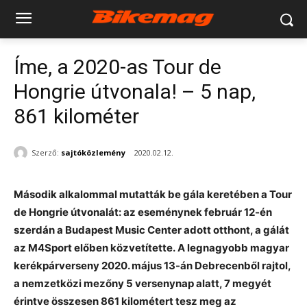
Íme, a 2020-as Tour de
Hongrie útvonala! – 5 nap,
861 kilométer
Szerző:
sajtóközlemény
2020.02.12.
Második alkalommal mutatták be gála keretében a Tour
de Hongrie útvonalát: az eseménynek február 12-én
szerdán a Budapest Music Center adott otthont, a gálát
az M4Sport előben közvetítette. A legnagyobb magyar
kerékpárverseny 2020. május 13-án Debrecenből rajtol,
a nemzetközi mezőny 5 versenynap alatt, 7 megyét
érintve összesen 861 kilométert tesz meg az