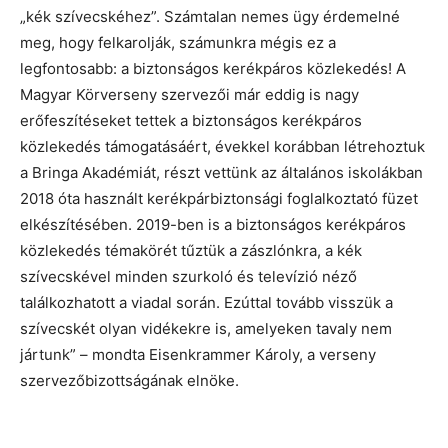
„kék szívecskéhez”. Számtalan nemes ügy érdemelné
meg, hogy felkarolják, számunkra mégis ez a
legfontosabb: a biztonságos kerékpáros közlekedés! A
Magyar Körverseny szervezői már eddig is nagy
erőfeszítéseket tettek a biztonságos kerékpáros
közlekedés támogatásáért, évekkel korábban létrehoztuk
a Bringa Akadémiát, részt vettünk az általános iskolákban
2018 óta használt kerékpárbiztonsági foglalkoztató füzet
elkészítésében. 2019-ben is a biztonságos kerékpáros
közlekedés témakörét tűztük a zászlónkra, a kék
szívecskével minden szurkoló és televízió néző
találkozhatott a viadal során. Ezúttal tovább visszük a
szívecskét olyan vidékekre is, amelyeken tavaly nem
jártunk” – mondta Eisenkrammer Károly, a verseny
szervezőbizottságának elnöke.