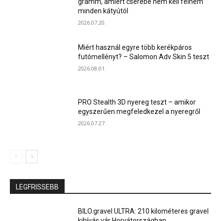
gramm, amiért cserébe nem kell félnem
minden kátyútól
2026.07.20.
Miért használ egyre több kerékpáros
futómellényt? – Salomon Adv Skin 5 teszt
2026.08.01.
PRO Stealth 3D nyereg teszt – amikor
egyszerűen megfeledkezel a nyeregről
2026.07.27.
LEGFRISSEBB
BILO.gravel ULTRA: 210 kilométeres gravel
kihívás vár Horvátországban