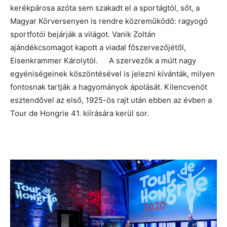
kerékpárosa azóta sem szakadt el a sportágtól, sőt, a
Magyar Körversenyen is rendre közreműködő: ragyogó
sportfotói bejárják a világot. Vanik Zoltán
ajándékcsomagot kapott a viadal főszervezőjétől,
Eisenkrammer Károlytól. A szervezők a múlt nagy
egyéniségeinek köszöntésével is jelezni kívánták, milyen
fontosnak tartják a hagyományok ápolását. Kilencvenöt
esztendővel az első, 1925-ös rajt után ebben az évben a
Tour de Hongrie 41. kiírására kerül sor.