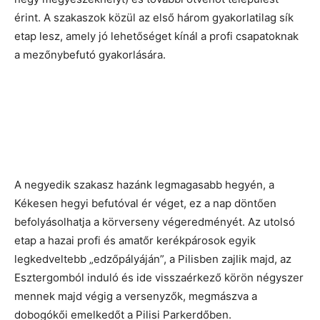
érint. A szakaszok közül az első három gyakorlatilag sík
etap lesz, amely jó lehetőséget kínál a profi csapatoknak
a mezőnybefutó gyakorlására.
A negyedik szakasz hazánk legmagasabb hegyén, a
Kékesen hegyi befutóval ér véget, ez a nap döntően
befolyásolhatja a körverseny végeredményét. Az utolsó
etap a hazai profi és amatőr kerékpárosok egyik
legkedveltebb „edzőpályáján”, a Pilisben zajlik majd, az
Esztergomból induló és ide visszaérkező körön négyszer
mennek majd végig a versenyzők, megmászva a
dobogókői emelkedőt a Pilisi Parkerdőben.