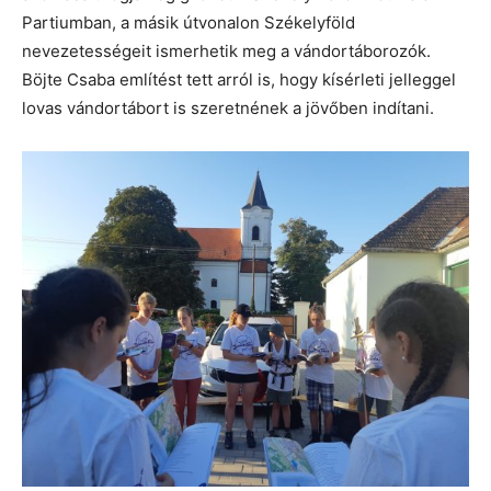
Partiumban, a másik útvonalon Székelyföld
nevezetességeit ismerhetik meg a vándortáborozók.
Böjte Csaba említést tett arról is, hogy kísérleti jelleggel
lovas vándortábort is szeretnének a jövőben indítani.