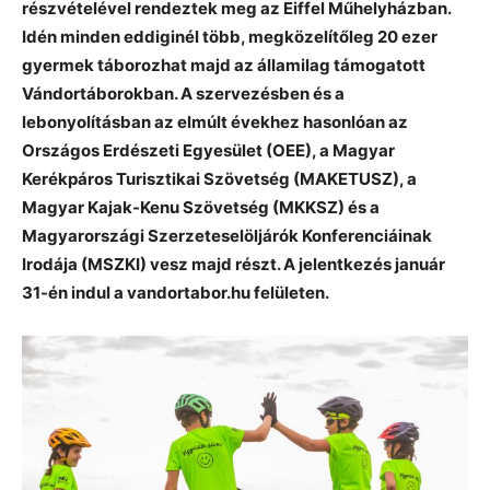
részvételével rendeztek meg az Eiffel Műhelyházban.
Idén minden eddiginél több, megközelítőleg 20 ezer
gyermek táborozhat majd az államilag támogatott
Vándortáborokban. A szervezésben és a
lebonyolításban az elmúlt évekhez hasonlóan az
Országos Erdészeti Egyesület (OEE), a Magyar
Kerékpáros Turisztikai Szövetség (MAKETUSZ), a
Magyar Kajak-Kenu Szövetség (MKKSZ) és a
Magyarországi Szerzeteselöljárók Konferenciáinak
Irodája (MSZKI) vesz majd részt. A jelentkezés január
31-én indul a vandortabor.hu felületen.