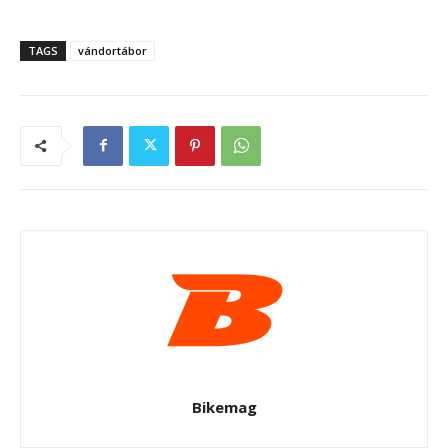
TAGS
vándortábor
Bikemag