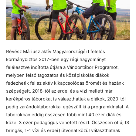
Révész Máriusz aktív Magyarországért felelős
kormánybiztos 2017-ben egy régi hagyományt
felélesztve indította útjára a Vándortábor Programot,
melyben felső tagozatos és középiskolás diákok
fedezhetik fel az aktív kikapcsolódás örömét és hazánk
szépségeit. 2018-tól az erdei és a vízi mellett már
kerékpáros táborokat is választhattak a diákok, 2020-tól
pedig zarándoktáborokkal egészült ki a programkínálat. A
táborokban eddig összesen több mint 40 ezer diák és
közel 3 ezer pedagógus vehetett részt. Összesen öt új (3
bringás, 1-1 vízi és erdei) útvonal közül választhatnak