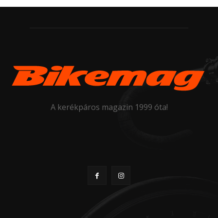
A kerékpáros magazin 1999 óta!