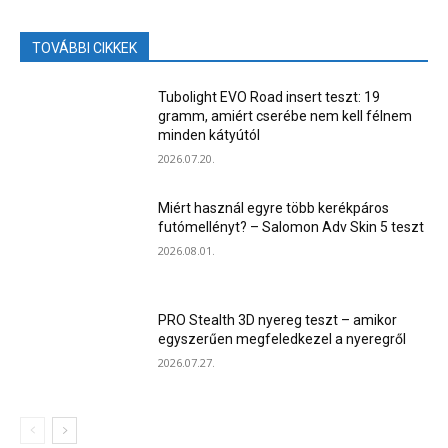
TOVÁBBI CIKKEK
Tubolight EVO Road insert teszt: 19
gramm, amiért cserébe nem kell félnem
minden kátyútól
2026.07.20.
Miért használ egyre több kerékpáros
futómellényt? – Salomon Adv Skin 5 teszt
2026.08.01.
PRO Stealth 3D nyereg teszt – amikor
egyszerűen megfeledkezel a nyeregről
2026.07.27.