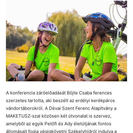
A konferencia záróelőadását Böjte Csaba ferences
szerzetes tartotta, aki beszélt az erdélyi kerékpáros
vándortáborokról. A Dévai Szent Ferenc Alapítvány a
MAKETUSZ-szal közösen két útvonalat is szervez,
amelyből az egyik Petőfi és Ady életútjának fontos
állomásait fogja végigkövetni Székelyhídról indulva a