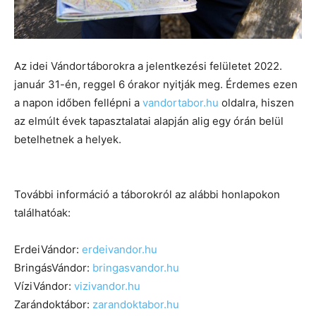
Az idei Vándortáborokra a jelentkezési felületet 2022.
január 31-én, reggel 6 órakor nyitják meg. Érdemes ezen
a napon időben fellépni a
vandortabor.hu
oldalra, hiszen
az elmúlt évek tapasztalatai alapján alig egy órán belül
betelhetnek a helyek.
További információ a táborokról az alábbi honlapokon
találhatóak:
ErdeiVándor:
erdeivandor.hu
BringásVándor:
bringasvandor.hu
VíziVándor:
vizivandor.hu
Zarándoktábor:
zarandoktabor.hu