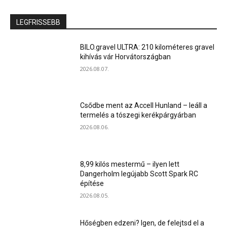
LEGFRISSEBB
BILO.gravel ULTRA: 210 kilométeres gravel
kihívás vár Horvátországban
2026.08.07.
Csődbe ment az Accell Hunland – leáll a
termelés a tószegi kerékpárgyárban
2026.08.06.
8,99 kilós mestermű – ilyen lett
Dangerholm legújabb Scott Spark RC
építése
2026.08.05.
Hőségben edzeni? Igen, de felejtsd el a