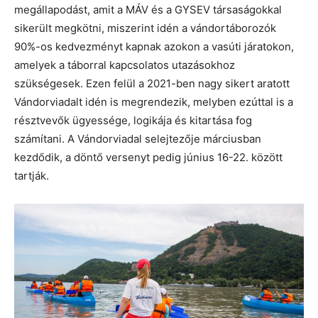
megállapodást, amit a MÁV és a GYSEV társaságokkal
sikerült megkötni, miszerint idén a vándortáborozók
90%-os kedvezményt kapnak azokon a vasúti járatokon,
amelyek a táborral kapcsolatos utazásokhoz
szükségesek. Ezen felül a 2021-ben nagy sikert aratott
Vándorviadalt idén is megrendezik, melyben ezúttal is a
résztvevők ügyessége, logikája és kitartása fog
számítani. A Vándorviadal selejtezője márciusban
kezdődik, a döntő versenyt pedig június 16-22. között
tartják.