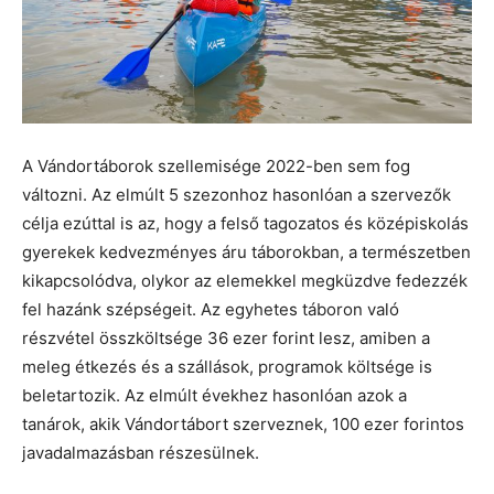
A Vándortáborok szellemisége 2022-ben sem fog
változni. Az elmúlt 5 szezonhoz hasonlóan a szervezők
célja ezúttal is az, hogy a felső tagozatos és középiskolás
gyerekek kedvezményes áru táborokban, a természetben
kikapcsolódva, olykor az elemekkel megküzdve fedezzék
fel hazánk szépségeit. Az egyhetes táboron való
részvétel összköltsége 36 ezer forint lesz, amiben a
meleg étkezés és a szállások, programok költsége is
beletartozik. Az elmúlt évekhez hasonlóan azok a
tanárok, akik Vándortábort szerveznek, 100 ezer forintos
javadalmazásban részesülnek.