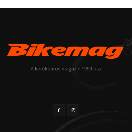
A kerékpáros magazin 1999 óta!