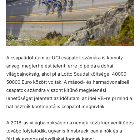
A csapatidőfutam az UCI csapatok számára is komoly
anyagi megterhelést jelent, erre jó példa a dohai
világbajnokság, ahol pl a Lotto Soudal költségei 40000-
50000 Euro között voltak. A másod- és harmadvonalbeli
csapatok számára viszont kitűnő megjelenési
lehetőséget jelentett az időfutam, az idei VB-re pl mind a
hat osztrák kontinentális csapatot meghívták.
A 2018-as világbajnokságon a nemek közti kiegyenlítődés
tovább folytatódik, ugyanis Innsbruck-ban a nők és a
férfiak azonos pénzdíjakat fognak kapni.