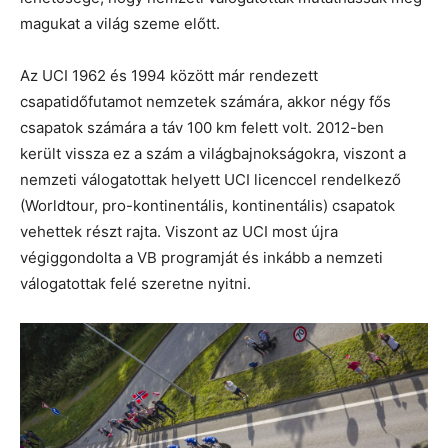
magukat a világ szeme előtt.
Az UCI 1962 és 1994 között már rendezett
csapatidőfutamot nemzetek számára, akkor négy fős
csapatok számára a táv 100 km felett volt. 2012-ben
került vissza ez a szám a világbajnokságokra, viszont a
nemzeti válogatottak helyett UCI licenccel rendelkező
(Worldtour, pro-kontinentális, kontinentális) csapatok
vehettek részt rajta. Viszont az UCI most újra
végiggondolta a VB programját és inkább a nemzeti
válogatottak felé szeretne nyitni.