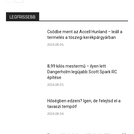
LEGFRISSEBB
Csődbe ment az Accell Hunland – leáll a
termelés a tószegi kerékpárgyárban
2026.08.06.
8,99 kilós mestermű – ilyen lett
Dangerholm legújabb Scott Spark RC
építése
2026.08.05.
Hőségben edzeni? Igen, de felejtsd el a
tavaszi tempót!
2026.08.04.