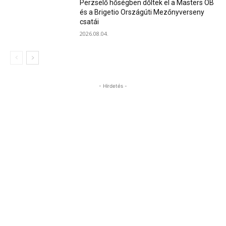
Perzselő hőségben dőltek el a Masters OB
és a Brigetio Országúti Mezőnyverseny
csatái
2026.08.04.
- Hirdetés -