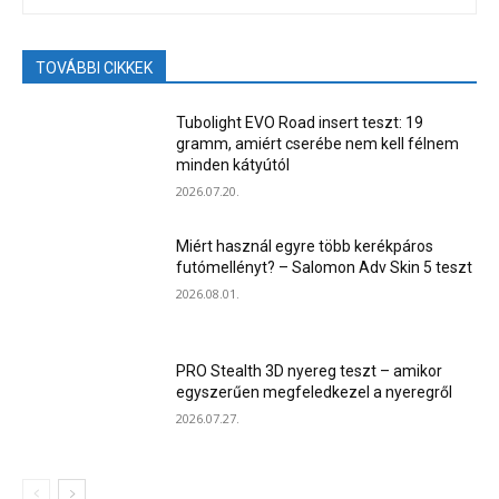
TOVÁBBI CIKKEK
Tubolight EVO Road insert teszt: 19
gramm, amiért cserébe nem kell félnem
minden kátyútól
2026.07.20.
Miért használ egyre több kerékpáros
futómellényt? – Salomon Adv Skin 5 teszt
2026.08.01.
PRO Stealth 3D nyereg teszt – amikor
egyszerűen megfeledkezel a nyeregről
2026.07.27.