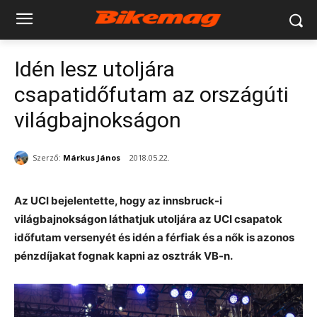
Idén lesz utoljára
csapatidőfutam az országúti
világbajnokságon
Szerző:
Márkus János
2018.05.22.
Az UCI bejelentette, hogy az innsbruck-i
világbajnokságon láthatjuk utoljára az UCI csapatok
időfutam versenyét és idén a férfiak és a nők is azonos
pénzdíjakat fognak kapni az osztrák VB-n.