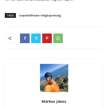
TAGS
csapatidőfutam világbajnokság
Márkus János