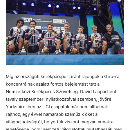
Míg az országúti kerékpársport iránt rajongók a Giro-ra
koncentrálnak azalatt fontos bejelentést tett a
Nemzetközi Kerékpáros Szövetség. David Lappartient
tavaly szeptemberi nyilatkozatával szemben, jövőre
Yorkshire-ben az UCI csapatok már nem állhatnak
rajthoz, egy évvel hamarabb száműzik őket a
világbajnokságról, helyettük viszont megvan annak a
lehetősége, hogy nemzeti válogatottak mutathassák meg