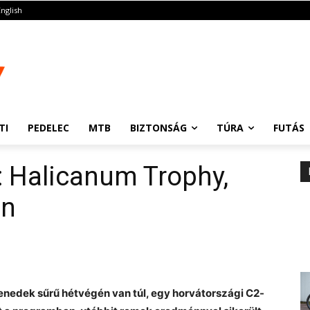
English
TI
PEDELEC
MTB
BIZTONSÁG
TÚRA
FUTÁS
: Halicanum Trophy,
on
nedek sűrű hétvégén van túl, egy horvátországi C2-