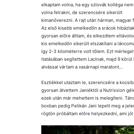
elkaptam volna, ha egy szlovák kolléga nem
volna felrakni, de szerencsére sikerült
kimanőverezni. A rajt után hárman, magyar 
Az első kisebb emelkedőn a srácok hibáztak
gyorsan előre álltam, és elkezdtem eltávolodn
kis emelkedőn sikerült elszakítani a láncoma
így 2-3 kilométerre volt tőlem. Ezt mérlegel
itatásában segítettem Lacinak, majd 9 körül 
alvással vártam a vasárnapi maratont…
Esztiékkel utaztam le, szerencsére a kocsiba
gyorsan átvettem Janiéktól a Nutrixxion gélek
ezek után már mehettem is melegíteni. Tánco
boxban pedig Pelikán Jani lepett meg a jelen
rögtön próbáltam előre helyezkedni, ami jól