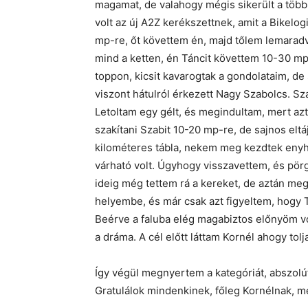
magamat, de valahogy mégis sikerült a töb
volt az új A2Z kerékszettnek, amit a Bikelogi
mp-re, őt követtem én, majd tőlem lemaradv
mind a ketten, én Táncit követtem 10-30 mp
toppon, kicsit kavarogtak a gondolataim, d
viszont hátulról érkezett Nagy Szabolcs. Sza
Letoltam egy gélt, és megindultam, mert azt 
szakítani Szabit 10-20 mp-re, de sajnos elt
kilométeres tábla, nekem meg kezdtek eny
várható volt. Úgyhogy visszavettem, és pörg
ideig még tettem rá a kereket, de aztán meg
helyembe, és már csak azt figyeltem, hogy 
Beérve a faluba elég magabiztos előnyöm vol
a dráma. A cél előtt láttam Kornél ahogy tolja
Így végül megnyertem a kategóriát, abszolú
Gratulálok mindenkinek, főleg Kornélnak, 