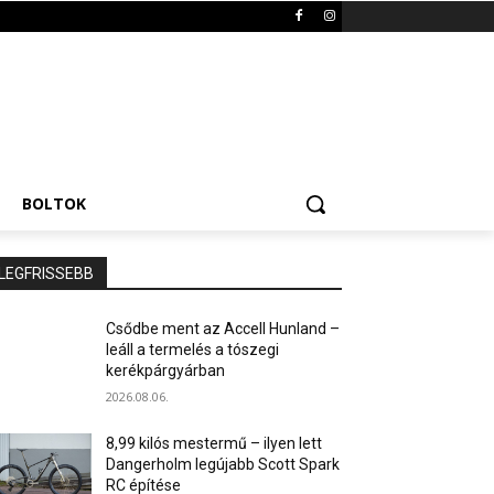
BOLTOK
LEGFRISSEBB
Csődbe ment az Accell Hunland –
leáll a termelés a tószegi
kerékpárgyárban
2026.08.06.
8,99 kilós mestermű – ilyen lett
Dangerholm legújabb Scott Spark
RC építése