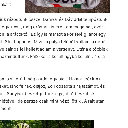
 akart
fiúk rázódtunk össze. Danival és Dáviddal tempóztunk.
 egy kicsit, meg erősnek is éreztem magamat, ezért
i a srácoktól. Ez így is maradt a kör feléig, ahol egy
t. Shit happens. Mivel a pálya felénél voltam, a depó
ve sajnos fel kellett adjam a versenyt. Utána a többiek
hazaindultunk. Fél2-kor sikerült ágyba kerülni. 4 óra
n is sikerült még aludni egy picit. Hamar leértünk,
et, lánc felrak, olajoz, Zoli odaadta a rajtszámot, és
s Sanyival beszélgettünk egy jót. A beszólítási
létével, de persze csak mint néző jött ki. A rajt után
 ment.