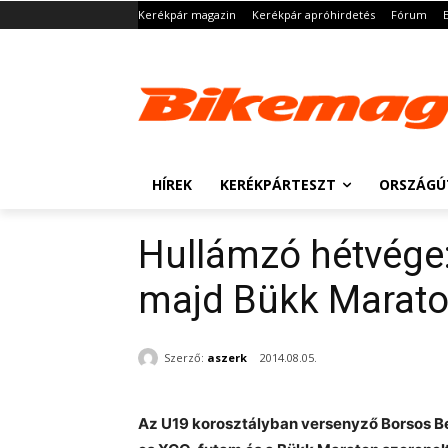
Kerékpár magazin
Kerékpár apróhirdetés
Fórum
HÍREK
KERÉKPÁRTESZT
ORSZÁGÚ
Hullámzó hétvége
majd Bükk Marat
Szerző:
aszerk
2014.08.05.
Az U19 korosztályban versenyző Borsos Be