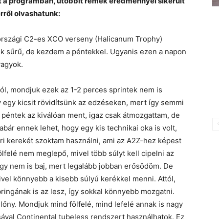
 a programban, utóbbit remek eredménnyel sikerült
rről olvashatunk:
tországi C2-es XCO verseny (Halicanum Trophy)
k sűrű, de kezdem a péntekkel. Ugyanis ezen a napon
vagyok.
l, mondjuk ezek az 1-2 perces sprintek nem is
 egy kicsit rövidítsünk az edzéseken, mert így semmi
péntek az kiválóan ment, igaz csak átmozgattam, de
ár ennek lehet, hogy egy kis technikai oka is volt,
ri kerekét szoktam használni, ami az A2Z-hez képest
fölfelé nem meglepő, mivel több súlyt kell cipelni az
gy nem is baj, mert legalább jobban erősödöm. De
el könnyebb a kisebb súlyú kerékkel menni. Attól,
ringának is az lesz, így sokkal könnyebb mozgatni.
őny. Mondjuk mind fölfelé, mind lefelé annak is nagy
sával Continental tubeless rendszert használhatok. Ez