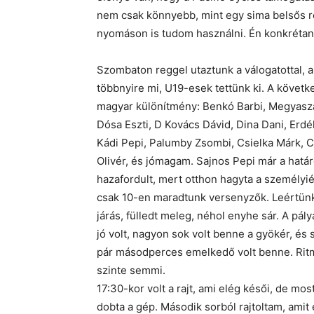
nem csak könnyebb, mint egy sima belsős r
nyomáson is tudom használni. Én konkrétan
Szombaton reggel utaztunk a válogatottal, a
többnyire mi, U19-esek tettünk ki. A követke
magyar különítmény: Benkó Barbi, Megyaszai
Dósa Eszti, D Kovács Dávid, Dina Dani, Erdél
Kádi Pepi, Palumby Zsombi, Csielka Márk, 
Olivér, és jómagam. Sajnos Pepi már a hatá
hazafordult, mert otthon hagyta a személyiét
csak 10-en maradtunk versenyzők. Leértünk
járás, fülledt meleg, néhol enyhe sár. A pál
jó volt, nagyon sok volt benne a gyökér, és 
pár másodperces emelkedő volt benne. Rit
szinte semmi.
17:30-kor volt a rajt, ami elég késői, de mos
dobta a gép. Második sorból rajtoltam, amit 