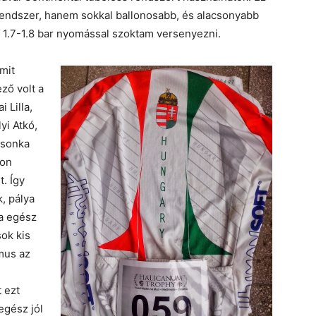
endszer, hanem sokkal ballonosabb, és alacsonyabb
 1.7-1.8 bar nyomással szoktam versenyezni.
mit
ző volt a
 Lilla,
yi Atkó,
Csonka
ron
. Így
, pálya
ya egész
sok kis
mus az
t ezt
egész jól