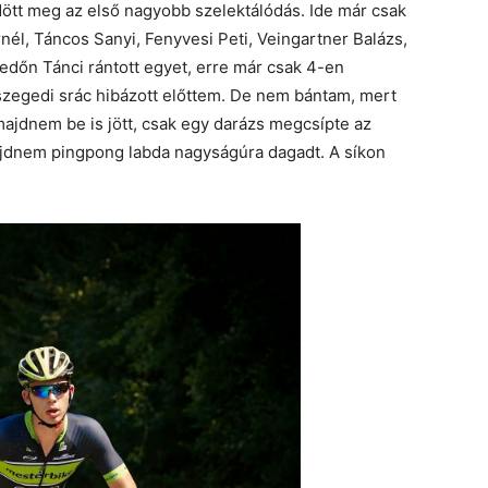
ött meg az első nagyobb szelektálódás. Ide már csak
rnél, Táncos Sanyi, Fenyvesi Peti, Veingartner Balázs,
edőn Tánci rántott egyet, erre már csak 4-en
 szegedi srác hibázott előttem. De nem bántam, mert
 majdnem be is jött, csak egy darázs megcsípte az
Majdnem pingpong labda nagyságúra dagadt. A síkon