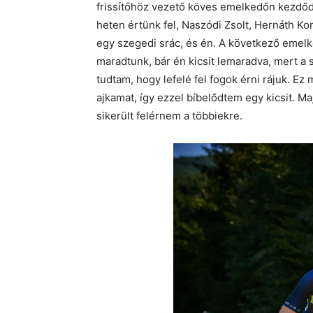
frissítőhöz vezető köves emelkedőn kezdőd
heten értünk fel, Naszódi Zsolt, Hernáth Ko
egy szegedi srác, és én. A következő emelk
maradtunk, bár én kicsit lemaradva, mert a
tudtam, hogy lefelé fel fogok érni rájuk. Ez
ajkamat, így ezzel bíbelődtem egy kicsit. 
sikerült felérnem a többiekre.