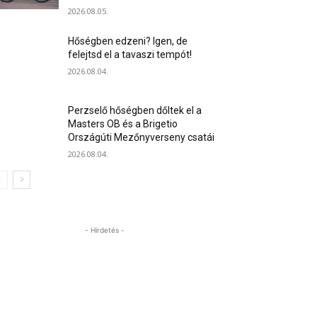
2026.08.05.
Hőségben edzeni? Igen, de
felejtsd el a tavaszi tempót!
2026.08.04.
Perzselő hőségben dőltek el a
Masters OB és a Brigetio
Országúti Mezőnyverseny csatái
2026.08.04.
- Hirdetés -