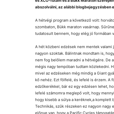
es XCO-futam és a Bükk Maraton szerepelt
abszolválni, az alábbi blogbejegyzésben e
A hétvégi program a következő volt: horvá
szombaton, Bükk maraton vasárnap. Sűrűne
tudatosult bennem, hogy elég jó formában 
A hét közbeni edzések nem mentek valami jó
nagyon szoktak. Bálintnak mondtam is, hogy
nem fog belőlem maradni a hétvégére. De a 
mégis nagy tempóban tudtam közlekedni. Hab
mivel az edzéseken még mindig a Giant gyá
kő nehéz. Ezt fölfelé, és lefelé is érzem. A 
edzőkerékkel, bár ez egy edzésen lehet, ho
lefelé számomra meglepő volt, hogy mennyiv
hogy kisebb a súlya a keréknek,a komplett b
Technikás, szűk részeken ez nagyon nagy el
előnye van, hogy a Pacific Cycles támogatá