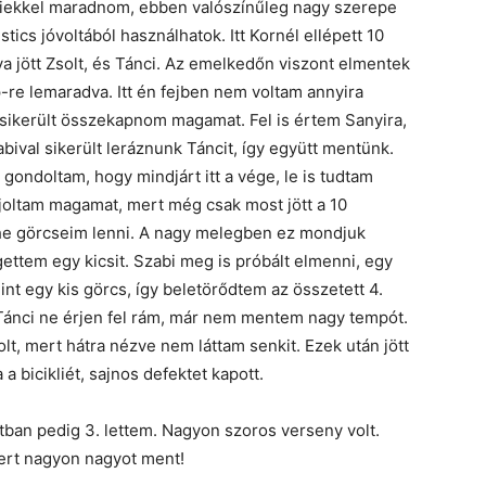
biekkel maradnom, ebben valószínűleg nagy szerepe
stics jóvoltából használhatok. Itt Kornél ellépett 10
a jött Zsolt, és Tánci. Az emelkedőn viszont elmentek
-re lemaradva. Itt én fejben nem voltam annyira
e sikerült összekapnom magamat. Fel is értem Sanyira,
bival sikerült leráznunk Táncit, így együtt mentünk.
gondoltam, hogy mindjárt itt a vége, le is tudtam
ájoltam magamat, mert még csak most jött a 10
he görcseim lenni. A nagy melegben ez mondjuk
ettem egy kicsit. Szabi meg is próbált elmenni, egy
int egy kis görcs, így beletörődtem az összetett 4.
Tánci ne érjen fel rám, már nem mentem nagy tempót.
t, mert hátra nézve nem láttam senkit. Ezek után jött
 a bicikliét, sajnos defektet kapott.
tban pedig 3. lettem. Nagyon szoros verseny volt.
mert nagyon nagyot ment!