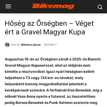
Hőség az Őrségben – Véget
ért a Gravel Magyar Kupa
Szerző:
Márkus János
2025.08.21.
Augusztus 16-án az Őrségben zárult a 2025-ös Bianchi
Gravel Magyar Kupasorozat, ahol az időjárás nem
kímélte a résztvevőket. Igazi nyári hőségben kellett
teljesíteni a 73 vagy 134 km-es távokat, mely
helyenként komoly megpróbáltatást jelentett a
kerékpárosok számára. A férfiaknál Kiss Benedek, míg a
nőknél Vass Anna nyerte a futamot, az összetettben
pedig Borsos Benedek és Punk Adrienn szerezte meg