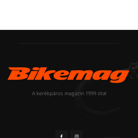
A kerékpáros magazin 1999 óta!