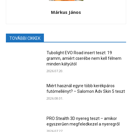
Márkus János
TOVÁBBI CIKKEK
Tubolight EVO Road insert teszt: 19
gramm, amiért cserébe nem kell félnem
minden kátyútól
2026.07.20.
Miért használ egyre több kerékpáros
futómellényt? – Salomon Adv Skin 5 teszt
2026.08.01.
PRO Stealth 3D nyereg teszt – amikor
egyszerűen megfeledkezel a nyeregről
2026.07.27.