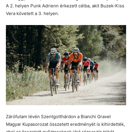
A 2. helyen Punk Adrienn érkezett célba, akit Buzek-Kiss
Vera követett a 3. helyen.
Zárófutam lévén Szentgotthárdon a Bianchi Gravel
Magyar Kupasorozat összetett eredményét is kihirdették,
ahol az összetett győzteseknek járó rózsaszín trikót