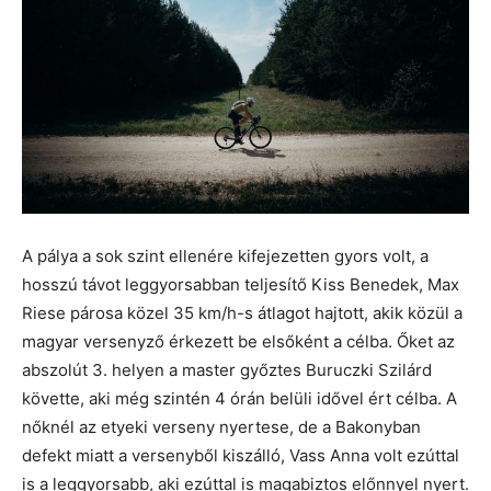
A pálya a sok szint ellenére kifejezetten gyors volt, a
hosszú távot leggyorsabban teljesítő Kiss Benedek, Max
Riese párosa közel 35 km/h-s átlagot hajtott, akik közül a
magyar versenyző érkezett be elsőként a célba. Őket az
abszolút 3. helyen a master győztes Buruczki Szilárd
követte, aki még szintén 4 órán belüli idővel ért célba. A
nőknél az etyeki verseny nyertese, de a Bakonyban
defekt miatt a versenyből kiszálló, Vass Anna volt ezúttal
is a leggyorsabb, aki ezúttal is magabiztos előnnyel nyert.