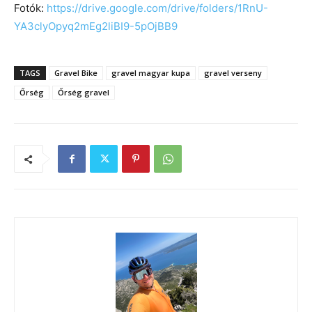
Fotók:
https://drive.google.com/drive/folders/1RnU-
YA3clyOpyq2mEg2liBI9-5pOjBB9
TAGS
Gravel Bike
gravel magyar kupa
gravel verseny
Őrség
Őrség gravel