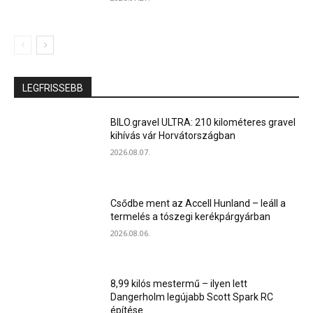
LEGFRISSEBB
BILO.gravel ULTRA: 210 kilométeres gravel
kihívás vár Horvátországban
2026.08.07.
Csődbe ment az Accell Hunland – leáll a
termelés a tószegi kerékpárgyárban
2026.08.06.
8,99 kilós mestermű – ilyen lett
Dangerholm legújabb Scott Spark RC
építése