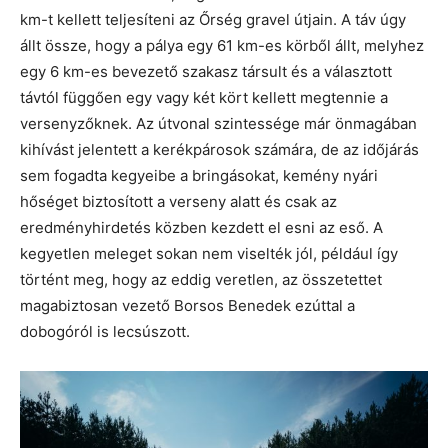
km-t kellett teljesíteni az Őrség gravel útjain. A táv úgy
állt össze, hogy a pálya egy 61 km-es körből állt, melyhez
egy 6 km-es bevezető szakasz társult és a választott
távtól függően egy vagy két kört kellett megtennie a
versenyzőknek. Az útvonal szintessége már önmagában
kihívást jelentett a kerékpárosok számára, de az időjárás
sem fogadta kegyeibe a bringásokat, kemény nyári
hőséget biztosított a verseny alatt és csak az
eredményhirdetés közben kezdett el esni az eső. A
kegyetlen meleget sokan nem viselték jól, például így
történt meg, hogy az eddig veretlen, az összetettet
magabiztosan vezető Borsos Benedek ezúttal a
dobogóról is lecsúszott.