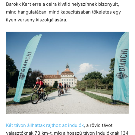
Barokk Kert erre a célra kiváló helyszínnek bizonyult,
mind hangulatában, mind kapacitásában tökéletes egy
ilyen verseny kiszolgálására.
Két távon állhattak rajthoz az indulók
, a rövid távot
választóknak 73 km-t, míg a hosszú távon indulóknak 134