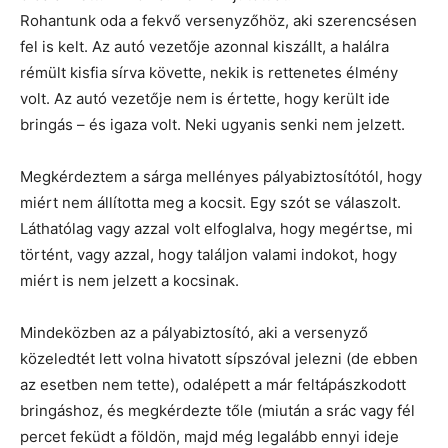
Rohantunk oda a fekvő versenyzőhöz, aki szerencsésen
fel is kelt. Az autó vezetője azonnal kiszállt, a halálra
rémült kisfia sírva követte, nekik is rettenetes élmény
volt. Az autó vezetője nem is értette, hogy került ide
bringás – és igaza volt. Neki ugyanis senki nem jelzett.
Megkérdeztem a sárga mellényes pályabiztosítótól, hogy
miért nem állította meg a kocsit. Egy szót se válaszolt.
Láthatólag vagy azzal volt elfoglalva, hogy megértse, mi
történt, vagy azzal, hogy találjon valami indokot, hogy
miért is nem jelzett a kocsinak.
Mindeközben az a pályabiztosító, aki a versenyző
közeledtét lett volna hivatott sípszóval jelezni (de ebben
az esetben nem tette), odalépett a már feltápászkodott
bringáshoz, és megkérdezte tőle (miután a srác vagy fél
percet feküdt a földön, majd még legalább ennyi ideje