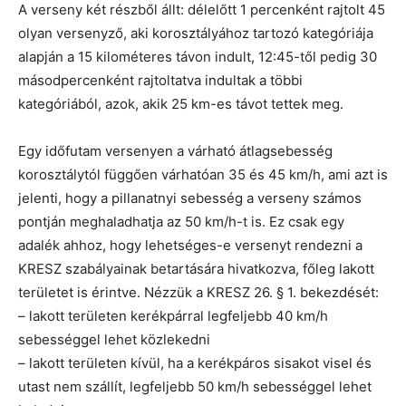
A verseny két részből állt: délelőtt 1 percenként rajtolt 45
olyan versenyző, aki korosztályához tartozó kategóriája
alapján a 15 kilométeres távon indult, 12:45-től pedig 30
másodpercenként rajtoltatva indultak a többi
kategóriából, azok, akik 25 km-es távot tettek meg.
Egy időfutam versenyen a várható átlagsebesség
korosztálytól függően várhatóan 35 és 45 km/h, ami azt is
jelenti, hogy a pillanatnyi sebesség a verseny számos
pontján meghaladhatja az 50 km/h-t is. Ez csak egy
adalék ahhoz, hogy lehetséges-e versenyt rendezni a
KRESZ szabályainak betartására hivatkozva, főleg lakott
területet is érintve. Nézzük a KRESZ 26. § 1. bekezdését:
– lakott területen kerékpárral legfeljebb 40 km/h
sebességgel lehet közlekedni
– lakott területen kívül, ha a kerékpáros sisakot visel és
utast nem szállít, legfeljebb 50 km/h sebességgel lehet