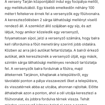
A verseny Tarján központjából indul egy focipálya mellől,
egy mellékutcából. Egy kisebb emelkedőn néhány 100
métert feltekerve érnek fel a versenyzők egy főútvonalra.
A kereszteződésben 2 sárga láthatósági mellényt viselő
rendező áll. A szemközt álló szájában egy síp, és azt
látjuk, hogy amikor közeledik egy versenyző,
folyamatosan sípol, jelzi a versenyző számára, hogy balra
kell ráfordulnia a főút menetirány szerinti jobb oldalára.
Közben az arra járó autókat feltartóztatja. A balról érkező
autókat, akik kereszteznék a versenyző útját, egy másik,
szintén sárga láthatósági mellényes rendező tartóztatja
fel. A versenyzők balra fordulnak a főútra, majd
áttekernek Tarjánon, kihajtanak a településről, egy
távolabbi ponton a pálya visszavezeti őket a településre,
és visszatérnek abba az utcába, ahonnan rajtoltak. Előtte
áthaladnak azon a ponton, ahol a cél utcája keresztezi a
főútvonalat, és jobbra fordulva térnek vissza. Tehát