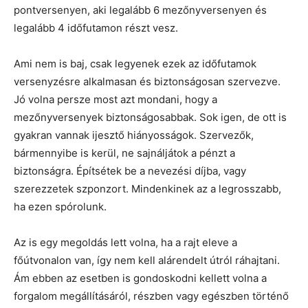
pontversenyen, aki legalább 6 mezőnyversenyen és
legalább 4 időfutamon részt vesz.
Ami nem is baj, csak legyenek ezek az időfutamok
versenyzésre alkalmasan és biztonságosan szervezve.
Jó volna persze most azt mondani, hogy a
mezőnyversenyek biztonságosabbak. Sok igen, de ott is
gyakran vannak ijesztő hiányosságok. Szervezők,
bármennyibe is kerül, ne sajnáljátok a pénzt a
biztonságra. Építsétek be a nevezési díjba, vagy
szerezzetek szponzort. Mindenkinek az a legrosszabb,
ha ezen spórolunk.
Az is egy megoldás lett volna, ha a rajt eleve a
főútvonalon van, így nem kell alárendelt útról ráhajtani.
Ám ebben az esetben is gondoskodni kellett volna a
forgalom megállításáról, részben vagy egészben történő