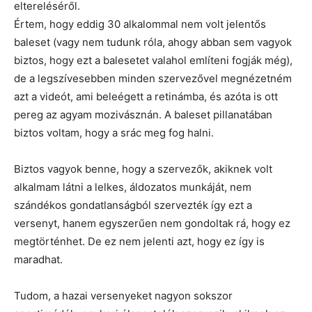
eltereléséről.
Értem, hogy eddig 30 alkalommal nem volt jelentős
baleset (vagy nem tudunk róla, ahogy abban sem vagyok
biztos, hogy ezt a balesetet valahol említeni fogják még),
de a legszívesebben minden szervezővel megnézetném
azt a videót, ami beleégett a retinámba, és azóta is ott
pereg az agyam mozivásznán. A baleset pillanatában
biztos voltam, hogy a srác meg fog halni.
Biztos vagyok benne, hogy a szervezők, akiknek volt
alkalmam látni a lelkes, áldozatos munkáját, nem
szándékos gondatlanságból szervezték így ezt a
versenyt, hanem egyszerűen nem gondoltak rá, hogy ez
megtörténhet. De ez nem jelenti azt, hogy ez így is
maradhat.
Tudom, a hazai versenyeket nagyon sokszor