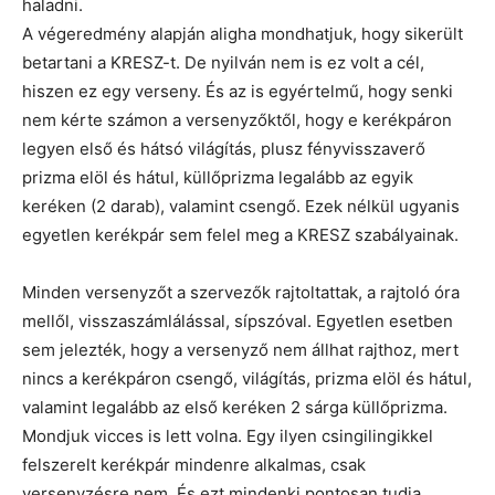
haladni.
A végeredmény alapján aligha mondhatjuk, hogy sikerült
betartani a KRESZ-t. De nyilván nem is ez volt a cél,
hiszen ez egy verseny. És az is egyértelmű, hogy senki
nem kérte számon a versenyzőktől, hogy e kerékpáron
legyen első és hátsó világítás, plusz fényvisszaverő
prizma elöl és hátul, küllőprizma legalább az egyik
keréken (2 darab), valamint csengő. Ezek nélkül ugyanis
egyetlen kerékpár sem felel meg a KRESZ szabályainak.
Minden versenyzőt a szervezők rajtoltattak, a rajtoló óra
mellől, visszaszámlálással, sípszóval. Egyetlen esetben
sem jelezték, hogy a versenyző nem állhat rajthoz, mert
nincs a kerékpáron csengő, világítás, prizma elöl és hátul,
valamint legalább az első keréken 2 sárga küllőprizma.
Mondjuk vicces is lett volna. Egy ilyen csingilingikkel
felszerelt kerékpár mindenre alkalmas, csak
versenyzésre nem. És ezt mindenki pontosan tudja.