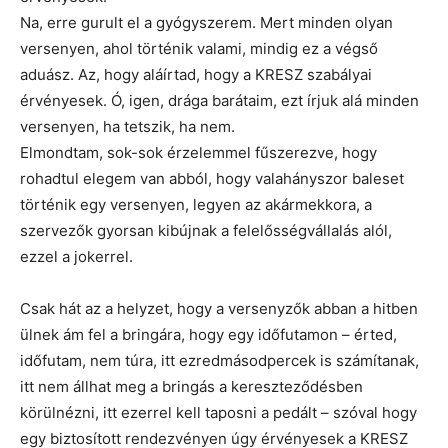
Na, erre gurult el a gyógyszerem. Mert minden olyan
versenyen, ahol történik valami, mindig ez a végső
aduász. Az, hogy aláírtad, hogy a KRESZ szabályai
érvényesek. Ó, igen, drága barátaim, ezt írjuk alá minden
versenyen, ha tetszik, ha nem.
Elmondtam, sok-sok érzelemmel fűszerezve, hogy
rohadtul elegem van abból, hogy valahányszor baleset
történik egy versenyen, legyen az akármekkora, a
szervezők gyorsan kibújnak a felelősségvállalás alól,
ezzel a jokerrel.
Csak hát az a helyzet, hogy a versenyzők abban a hitben
ülnek ám fel a bringára, hogy egy időfutamon – érted,
időfutam, nem túra, itt ezredmásodpercek is számítanak,
itt nem állhat meg a bringás a kereszteződésben
körülnézni, itt ezerrel kell taposni a pedált – szóval hogy
egy biztosított rendezvényen úgy érvényesek a KRESZ