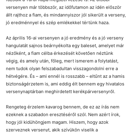
versenyen már többször, az időfutamon az idén először
állt rajthoz a fiam, és mindannyiszor jól sikerült a verseny,
jó eredménnyel és szép emlékekkel tértünk haza.
Az április 16-ai versenyen a jó eredmény és a jó verseny
hangulatát sajnos beárnyékolta egy baleset, amelyet már
nézőként, a fiam célba érkezését követően néztünk
végig, és amely után, főleg, mert ismerem a folytatást,
nem tudok olyan felszabadultan visszagondolni erre a
hétvégére. És – ami ennél is rosszabb – eltűnt az a hamis
biztonságérzetem is, ami eddig élt bennem egy hivatalos
versenynaptárban meghirdetett kerékpárversenyről.
Rengeteg érzelem kavarog bennem, de ez az írás nem
ezeknek a szabadon eresztéséről szól. Nem azért írok,
hogy jól kidühöngjem magam. Hiszem, hogy azok
szerveznek versenyt, akik szívükön viselik a