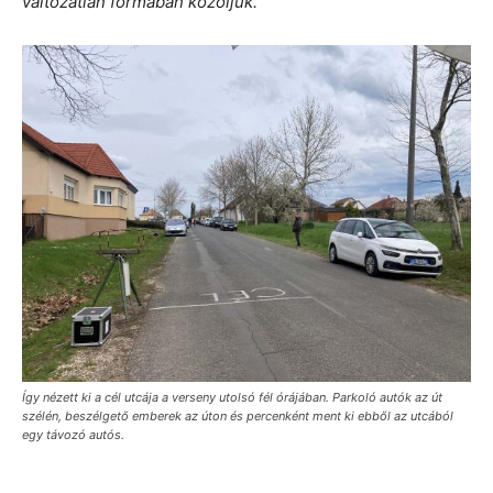
változatlan formában közöljük.
Így nézett ki a cél utcája a verseny utolsó fél órájában. Parkoló autók az út
szélén, beszélgető emberek az úton és percenként ment ki ebből az utcából
egy távozó autós.