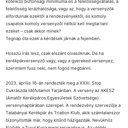
kötelező biztonsági minimuma és a felelősségvállalás, a
felelősség lerázhatósága, vagy az, hogy a versenyzők
elfordulnak ezektől a rendezvényektől, és komoly
csapatok komoly versenyzői nélkül kell megtartani
ezeket – csak akkor minek?
Tegnap óta ezek a kérdések járnak a fejemben.
Hosszú írás lesz, csak elszánt olvasóknak. De ha
kerékpárversenyző vagy, vagy a gyereked versenyez,
szerintem fuss neki, nem fogod megbánni.
2023. április 16-án rendezték meg a XXXI. Stop
Cukrászda Időfutamot Tarjánban. A verseny az AKESZ
(Amatőr Kerékpáros Egyesületek Szövetsége)
versenynaptárában szerepel. A rendezvény szervezője a
Tatabányai Kerékpár és Triatlon Klub, akik számtalanszor
bizonyították már, hogy kitűnő házigazdák. Nevükhöz
fűződik a Turul Kupa megszervezése is. Az utóbbi