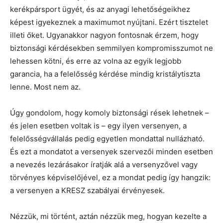
kerékpársport ügyét, és az anyagi lehetőségeikhez
képest igyekeznek a maximumot nyújtani. Ezért tisztelet
illeti őket. Ugyanakkor nagyon fontosnak érzem, hogy
biztonsági kérdésekben semmilyen kompromisszumot ne
lehessen kötni, és erre az volna az egyik legjobb
garancia, ha a felelősség kérdése mindig kristálytiszta
lenne. Most nem az.
Úgy gondolom, hogy komoly biztonsági rések lehetnek –
és jelen esetben voltak is – egy ilyen versenyen, a
felelősségvállalás pedig egyetlen mondattal nullázható.
És ezt a mondatot a versenyek szervezői minden esetben
a nevezés lezárásakor íratják alá a versenyzővel vagy
törvényes képviselőjével, ez a mondat pedig így hangzik:
a versenyen a KRESZ szabályai érvényesek.
Nézzük, mi történt, aztán nézzük meg, hogyan kezelte a