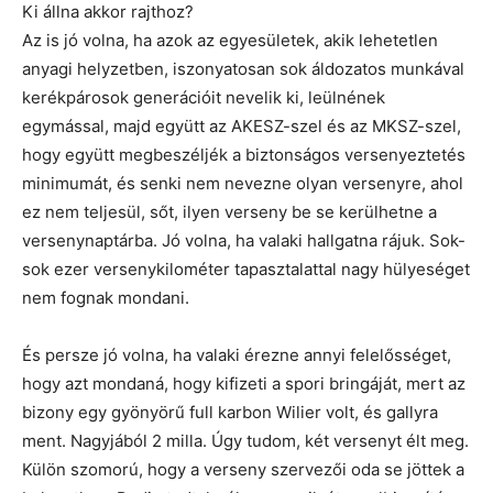
Ki állna akkor rajthoz?
Az is jó volna, ha azok az egyesületek, akik lehetetlen
anyagi helyzetben, iszonyatosan sok áldozatos munkával
kerékpárosok generációit nevelik ki, leülnének
egymással, majd együtt az AKESZ-szel és az MKSZ-szel,
hogy együtt megbeszéljék a biztonságos versenyeztetés
minimumát, és senki nem nevezne olyan versenyre, ahol
ez nem teljesül, sőt, ilyen verseny be se kerülhetne a
versenynaptárba. Jó volna, ha valaki hallgatna rájuk. Sok-
sok ezer versenykilométer tapasztalattal nagy hülyeséget
nem fognak mondani.
És persze jó volna, ha valaki érezne annyi felelősséget,
hogy azt mondaná, hogy kifizeti a spori bringáját, mert az
bizony egy gyönyörű full karbon Wilier volt, és gallyra
ment. Nagyjából 2 milla. Úgy tudom, két versenyt élt meg.
Külön szomorú, hogy a verseny szervezői oda se jöttek a