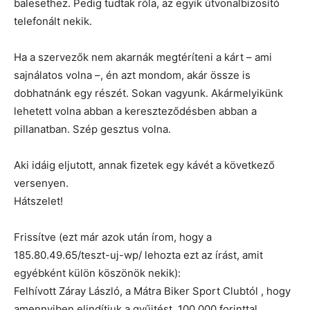
balesethez. Pedig tudtak róla, az egyik útvonalbizosító
telefonált nekik.
Ha a szervezők nem akarnák megtéríteni a kárt – ami
sajnálatos volna –, én azt mondom, akár össze is
dobhatnánk egy részét. Sokan vagyunk. Akármelyikünk
lehetett volna abban a kereszteződésben abban a
pillanatban. Szép gesztus volna.
Aki idáig eljutott, annak fizetek egy kávét a következő
versenyen.
Hátszelet!
Frissítve (ezt már azok után írom, hogy a
185.80.49.65/teszt-uj-wp/ lehozta ezt az írást, amit
egyébként külön köszönök nekik):
Felhívott Záray László, a Mátra Biker Sport Clubtól , hogy
amennyiben elindítjuk a gyűjtést, 100.000 forinttal