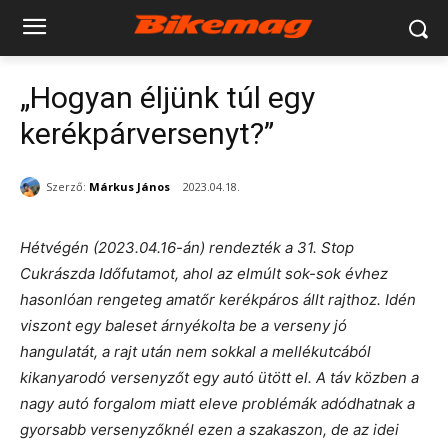
„Hogyan éljünk túl egy
kerékpárversenyt?”
Szerző:
Márkus János
2023.04.18.
Hétvégén (2023.04.16-án) rendezték a 31. Stop
Cukrászda Időfutamot, ahol az elmúlt sok-sok évhez
hasonlóan rengeteg amatőr kerékpáros állt rajthoz. Idén
viszont egy baleset árnyékolta be a verseny jó
hangulatát, a rajt után nem sokkal a mellékutcából
kikanyarodó versenyzőt egy autó ütött el. A táv közben a
nagy autó forgalom miatt eleve problémák adódhatnak a
gyorsabb versenyzőknél ezen a szakaszon, de az idei