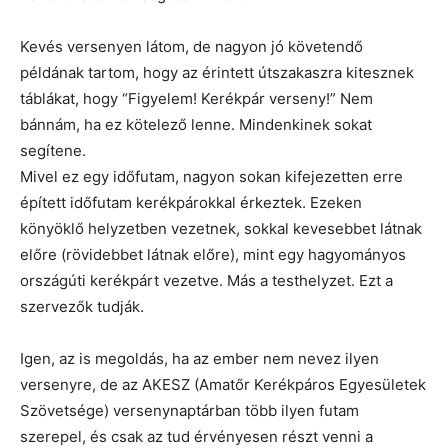
Kevés versenyen látom, de nagyon jó követendő
példának tartom, hogy az érintett útszakaszra kitesznek
táblákat, hogy “Figyelem! Kerékpár verseny!” Nem
bánnám, ha ez kötelező lenne. Mindenkinek sokat
segítene.
Mivel ez egy időfutam, nagyon sokan kifejezetten erre
épített időfutam kerékpárokkal érkeztek. Ezeken
könyöklő helyzetben vezetnek, sokkal kevesebbet látnak
előre (rövidebbet látnak előre), mint egy hagyományos
országúti kerékpárt vezetve. Más a testhelyzet. Ezt a
szervezők tudják.
Igen, az is megoldás, ha az ember nem nevez ilyen
versenyre, de az AKESZ (Amatőr Kerékpáros Egyesületek
Szövetsége) versenynaptárban több ilyen futam
szerepel, és csak az tud érvényesen részt venni a