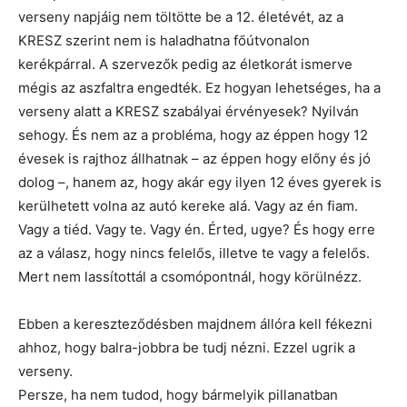
verseny napjáig nem töltötte be a 12. életévét, az a
KRESZ szerint nem is haladhatna főútvonalon
kerékpárral. A szervezők pedig az életkorát ismerve
mégis az aszfaltra engedték. Ez hogyan lehetséges, ha a
verseny alatt a KRESZ szabályai érvényesek? Nyilván
sehogy. És nem az a probléma, hogy az éppen hogy 12
évesek is rajthoz állhatnak – az éppen hogy előny és jó
dolog –, hanem az, hogy akár egy ilyen 12 éves gyerek is
kerülhetett volna az autó kereke alá. Vagy az én fiam.
Vagy a tiéd. Vagy te. Vagy én. Érted, ugye? És hogy erre
az a válasz, hogy nincs felelős, illetve te vagy a felelős.
Mert nem lassítottál a csomópontnál, hogy körülnézz.
Ebben a kereszteződésben majdnem állóra kell fékezni
ahhoz, hogy balra-jobbra be tudj nézni. Ezzel ugrik a
verseny.
Persze, ha nem tudod, hogy bármelyik pillanatban