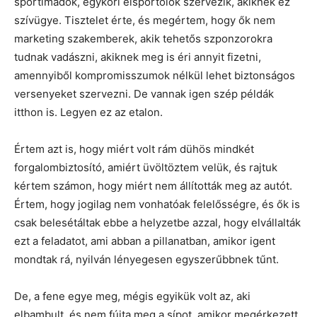
sportimádók, egykori élsportolók szervezik, akiknek ez
szívügye. Tisztelet érte, és megértem, hogy ők nem
marketing szakemberek, akik tehetős szponzorokra
tudnak vadászni, akiknek meg is éri annyit fizetni,
amennyiből kompromisszumok nélkül lehet biztonságos
versenyeket szervezni. De vannak igen szép példák
itthon is. Legyen ez az etalon.
Értem azt is, hogy miért volt rám dühös mindkét
forgalombiztosító, amiért üvöltöztem velük, és rajtuk
kértem számon, hogy miért nem állították meg az autót.
Értem, hogy jogilag nem vonhatóak felelősségre, és ők is
csak belesétáltak ebbe a helyzetbe azzal, hogy elvállalták
ezt a feladatot, ami abban a pillanatban, amikor igent
mondtak rá, nyilván lényegesen egyszerűbbnek tűnt.
De, a fene egye meg, mégis egyikük volt az, aki
elbambult, és nem fújta meg a sípot, amikor megérkezett