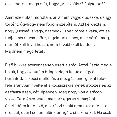
csak meredt maga elé), hogy: „Visszaülsz? Folytatod?”
Amit ezek után mondtam, arra nem vagyok büszke, de így
történt, úgyhogy nem fogom szépíteni. Azt kérdeztem,
hogy „Normális vagy, bazmeg? El van törve a váza, azt se
tudja, merre van előre, fogalmunk sincs, mije sérült meg,
mentőt kell hívni hozzá, nem tovább kell küldeni.
Majdnem megöltétek.”
Első blikkre szerencsésen esett a srác. Azzal úszta meg a
halált, hogy az autó a bringa elejét kapta el, így őt
berántotta a kocsi mellé, és a mozgási energiákat fele-
fele arányban nyelte el a kocsiszekrénynek ütközés és az
aszfaltra esés, két lépésben. Meg hogy volt a srácon
sisak. Természetesen, mert ez egyrészt magától
értetődően kötelező, másrészt senki nem akar elfelejteni
oroszul, ezért sosem ülünk bringára sisak nélkül. Ha csak