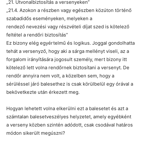
„21. Útvonalbiztosítás a versenyeken”
„21.4. Azokon a részben vagy egészben közúton történő
szabadidős eseményeken, melyeken a
rendező nevezési vagy részvételi díjat szed is kötelező
feltétel a rendőri biztosítás”
Ez bizony elég egyértelmű és logikus. Joggal gondolhatta
tehát a versenyző, hogy aki a sárga mellényt viseli, az a
forgalom irányítására jogosult személy, mert bizony itt
kötelező lett volna rendőrnek biztosítani a versenyt. De
rendőr annyira nem volt, a közelben sem, hogy a
sérüléssel járó balesethez is csak körülbelül egy órával a
bekövetkezte után érkezett meg.
Hogyan lehetett volna elkerülni ezt a balesetet és azt a
számtalan balesetveszélyes helyzetet, amely egyébként
a verseny közben szintén adódott, csak csodával határos
módon sikerült megúszni?