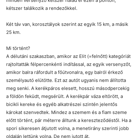
minden versenyző kétszer halad el ezen a ponton,
kétszer találkozik a rendezőkkel.
Két táv van, korosztályok szerint az egyik 15 km, a másik
25 km.
Mi történt?
A délutáni szakaszban, amikor az Elit (=felnőtt) kategóriát
rajtoltatták félpercenkénti indítással, az egyik versenyzőt,
amikor balra ráfordult a főútvonalra, egy balról érkező
személyautó elütötte. Ezt az autót ugyanis nem állította
meg senki. A kerékpáros elesett, hosszú másodpercekig
a földön feküdt, megsérült. A kerékpár váza eltörött, a
bicikli kereke és egyéb alkatrészei szintén jelentős
károkat szenvedtek. Mindez a szemem és a fiam szeme
előtt történt, pár méterre álltunk a kereszteződéstől. Ha a
spori sikeresen átjutott volna, a menetirány szerinti jobb
oldalán lettünk volna. De nem jutott át.