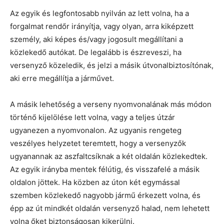
Az egyik és legfontosabb nyilván az lett volna, ha a
forgalmat rendőr irányítja, vagy olyan, arra kiképzett
személy, aki képes és/vagy jogosult megállítani a
közlekedő autókat. De legalább is észreveszi, ha
versenyző közeledik, és jelzi a másik útvonalbiztosítónak,
aki erre megállítja a járművet.
A másik lehetőség a verseny nyomvonalának más módon
történő kijelölése lett volna, vagy a teljes útzár
ugyanezen a nyomvonalon. Az ugyanis rengeteg
veszélyes helyzetet teremtett, hogy a versenyzők
ugyanannak az aszfaltcsíknak a két oldalán közlekedtek.
Az egyik irányba mentek félútig, és visszafelé a másik
oldalon jöttek. Ha közben az úton két egymással
szemben közlekedő nagyobb jármű érkezett volna, és
épp az út mindkét oldalán versenyző halad, nem lehetett
volna őket biztonságosan kikerülni.