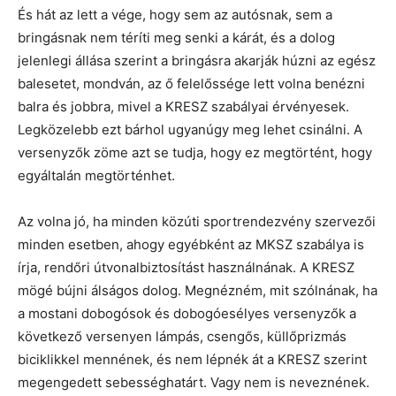
És hát az lett a vége, hogy sem az autósnak, sem a
bringásnak nem téríti meg senki a kárát, és a dolog
jelenlegi állása szerint a bringásra akarják húzni az egész
balesetet, mondván, az ő felelőssége lett volna benézni
balra és jobbra, mivel a KRESZ szabályai érvényesek.
Legközelebb ezt bárhol ugyanúgy meg lehet csinálni. A
versenyzők zöme azt se tudja, hogy ez megtörtént, hogy
egyáltalán megtörténhet.
Az volna jó, ha minden közúti sportrendezvény szervezői
minden esetben, ahogy egyébként az MKSZ szabálya is
írja, rendőri útvonalbiztosítást használnának. A KRESZ
mögé bújni álságos dolog. Megnézném, mit szólnának, ha
a mostani dobogósok és dobogóesélyes versenyzők a
következő versenyen lámpás, csengős, küllőprizmás
biciklikkel mennének, és nem lépnék át a KRESZ szerint
megengedett sebességhatárt. Vagy nem is neveznének.