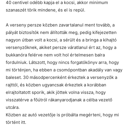
40 centivel odébb kapja el a kocsi, akkor minimum
szanaszét törik mindene, és el is repül.
A verseny persze közben zavartalanul ment tovább, a
pályát biztosítók nem állították meg, pedig kifejezetten
nagyon útban volt a kocsi, a sérült és a bringa a kihajtó
versenyzőknek, akiket persze váratlanul ért az, hogy a
bukkanóra felérve nem volt hol értelmesen balra
fordulniuk. Látszott, hogy nincs forgatókönyv arra, hogy
mi történjen, ha ebben a csomópontban akadály van vagy
baleset. 30 másodpercenként érkeztek a versenyzők a
rajttól, és közben ugyancsak érkeztek a korábban
elrajtoltatott sporik, akik jöttek volna vissza, hogy
visszatérve a főútról rákanyarodjanak a célba vezető
utcára.
Közben az autó vezetője is próbálta megérteni, hogy mi
történt itt.