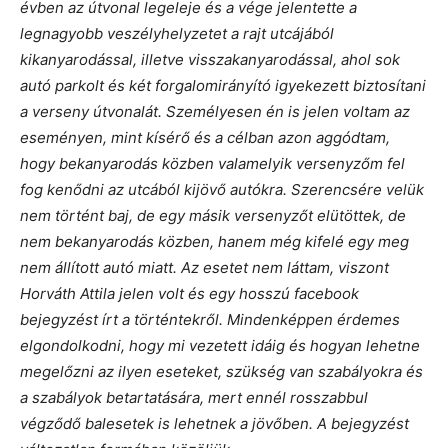
évben az útvonal legeleje és a vége jelentette a
legnagyobb veszélyhelyzetet a rajt utcájából
kikanyarodással, illetve visszakanyarodással, ahol sok
autó parkolt és két forgalomirányító igyekezett biztosítani
a verseny útvonalát. Személyesen én is jelen voltam az
eseményen, mint kísérő és a célban azon aggódtam,
hogy bekanyarodás közben valamelyik versenyzőm fel
fog kenődni az utcából kijövő autókra. Szerencsére velük
nem történt baj, de egy másik versenyzőt elütöttek, de
nem bekanyarodás közben, hanem még kifelé egy meg
nem állított autó miatt. Az esetet nem láttam, viszont
Horváth Attila jelen volt és egy hosszú facebook
bejegyzést írt a történtekről. Mindenképpen érdemes
elgondolkodni, hogy mi vezetett idáig és hogyan lehetne
megelőzni az ilyen eseteket, szükség van szabályokra és
a szabályok betartatására, mert ennél rosszabbul
végződő balesetek is lehetnek a jövőben. A bejegyzést