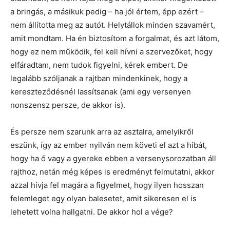
a bringás, a másikuk pedig – ha jól értem, épp ezért –
nem állította meg az autót. Helytállok minden szavamért,
amit mondtam. Ha én biztosítom a forgalmat, és azt látom,
hogy ez nem működik, fel kell hívni a szervezőket, hogy
elfáradtam, nem tudok figyelni, kérek embert. De
legalább szóljanak a rajtban mindenkinek, hogy a
kereszteződésnél lassítsanak (ami egy versenyen
nonszensz persze, de akkor is).
És persze nem szarunk arra az asztalra, amelyikről
eszünk, így az ember nyilván nem követi el azt a hibát,
hogy ha ő vagy a gyereke ebben a versenysorozatban áll
rajthoz, netán még képes is eredményt felmutatni, akkor
azzal hívja fel magára a figyelmet, hogy ilyen hosszan
felemleget egy olyan balesetet, amit sikeresen el is
lehetett volna hallgatni. De akkor hol a vége?