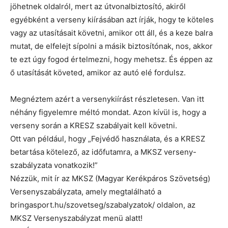
jöhetnek oldalról, mert az útvonalbiztosító, akiről
egyébként a verseny kiírásában azt írják, hogy te köteles
vagy az utasításait követni, amikor ott áll, és a keze balra
mutat, de elfelejt sípolni a másik biztosítónak, nos, akkor
te ezt úgy fogod értelmezni, hogy mehetsz. És éppen az
ő utasítását követed, amikor az autó elé fordulsz.
Megnéztem azért a versenykiírást részletesen. Van itt
néhány figyelemre méltó mondat. Azon kívül is, hogy a
verseny során a KRESZ szabályait kell követni.
Ott van például, hogy „Fejvédő használata, és a KRESZ
betartása kötelező, az időfutamra, a MKSZ verseny-
szabályzata vonatkozik!”
Nézzük, mit ír az MKSZ (Magyar Kerékpáros Szövetség)
Versenyszabályzata, amely megtalálható a
bringasport.hu/szovetseg/szabalyzatok/ oldalon, az
MKSZ Versenyszabályzat menü alatt!