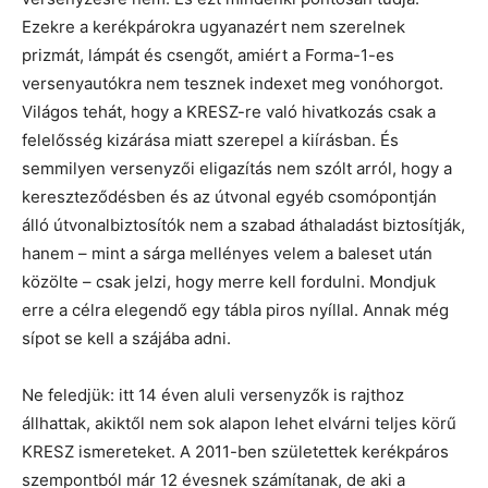
Ezekre a kerékpárokra ugyanazért nem szerelnek
prizmát, lámpát és csengőt, amiért a Forma-1-es
versenyautókra nem tesznek indexet meg vonóhorgot.
Világos tehát, hogy a KRESZ-re való hivatkozás csak a
felelősség kizárása miatt szerepel a kiírásban. És
semmilyen versenyzői eligazítás nem szólt arról, hogy a
kereszteződésben és az útvonal egyéb csomópontján
álló útvonalbiztosítók nem a szabad áthaladást biztosítják,
hanem – mint a sárga mellényes velem a baleset után
közölte – csak jelzi, hogy merre kell fordulni. Mondjuk
erre a célra elegendő egy tábla piros nyíllal. Annak még
sípot se kell a szájába adni.
Ne feledjük: itt 14 éven aluli versenyzők is rajthoz
állhattak, akiktől nem sok alapon lehet elvárni teljes körű
KRESZ ismereteket. A 2011-ben születettek kerékpáros
szempontból már 12 évesnek számítanak, de aki a