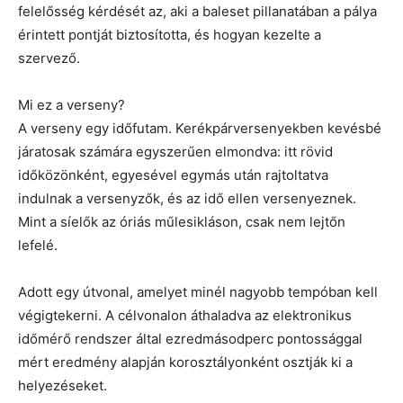
felelősség kérdését az, aki a baleset pillanatában a pálya
érintett pontját biztosította, és hogyan kezelte a
szervező.
Mi ez a verseny?
A verseny egy időfutam. Kerékpárversenyekben kevésbé
járatosak számára egyszerűen elmondva: itt rövid
időközönként, egyesével egymás után rajtoltatva
indulnak a versenyzők, és az idő ellen versenyeznek.
Mint a síelők az óriás műlesikláson, csak nem lejtőn
lefelé.
Adott egy útvonal, amelyet minél nagyobb tempóban kell
végigtekerni. A célvonalon áthaladva az elektronikus
időmérő rendszer által ezredmásodperc pontossággal
mért eredmény alapján korosztályonként osztják ki a
helyezéseket.