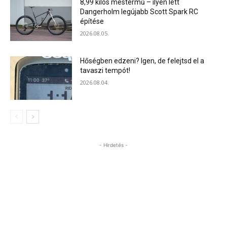
8,99 kilós mestermű – ilyen lett
Dangerholm legújabb Scott Spark RC
építése
2026.08.05.
Hőségben edzeni? Igen, de felejtsd el a
tavaszi tempót!
2026.08.04.
- Hirdetés -