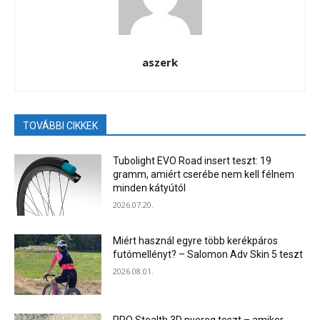
aszerk
TOVÁBBI CIKKEK
Tubolight EVO Road insert teszt: 19
gramm, amiért cserébe nem kell félnem
minden kátyútól
2026.07.20.
Miért használ egyre több kerékpáros
futómellényt? – Salomon Adv Skin 5 teszt
2026.08.01.