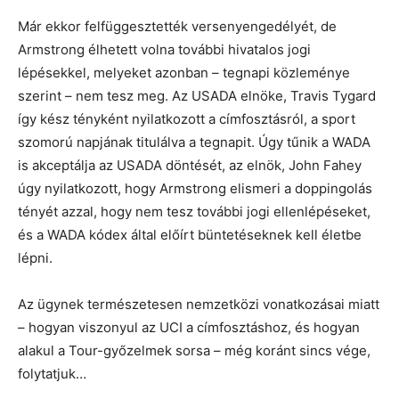
Már ekkor felfüggesztették versenyengedélyét, de
Armstrong élhetett volna további hivatalos jogi
lépésekkel, melyeket azonban – tegnapi közleménye
szerint – nem tesz meg. Az USADA elnöke, Travis Tygard
így kész tényként nyilatkozott a címfosztásról, a sport
szomorú napjának titulálva a tegnapit. Úgy tűnik a WADA
is akceptálja az USADA döntését, az elnök, John Fahey
úgy nyilatkozott, hogy Armstrong elismeri a doppingolás
tényét azzal, hogy nem tesz további jogi ellenlépéseket,
és a WADA kódex által előírt büntetéseknek kell életbe
lépni.
Az ügynek természetesen nemzetközi vonatkozásai miatt
– hogyan viszonyul az UCI a címfosztáshoz, és hogyan
alakul a Tour-győzelmek sorsa – még koránt sincs vége,
folytatjuk…