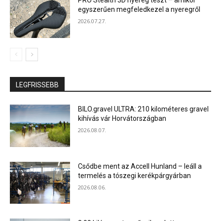
PRO Stealth 3D nyereg teszt – amikor
egyszerűen megfeledkezel a nyeregről
2026.07.27.
LEGFRISSEBB
BILO.gravel ULTRA: 210 kilométeres gravel
kihívás vár Horvátországban
2026.08.07.
Csődbe ment az Accell Hunland – leáll a
termelés a tószegi kerékpárgyárban
2026.08.06.