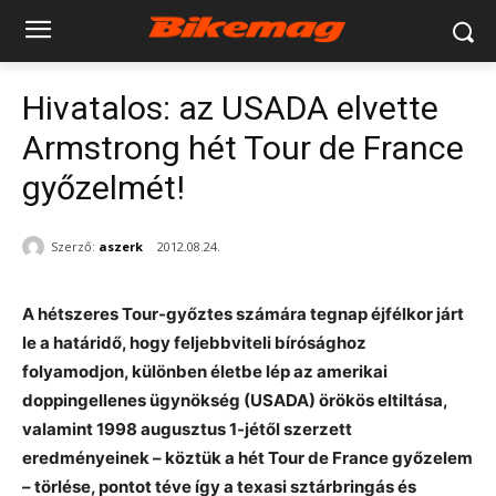
Hivatalos: az USADA elvette
Armstrong hét Tour de France
győzelmét!
Szerző:
aszerk
2012.08.24.
A hétszeres Tour-győztes számára tegnap éjfélkor járt
le a határidő, hogy feljebbviteli bírósághoz
folyamodjon, különben életbe lép az amerikai
doppingellenes ügynökség (USADA) örökös eltiltása,
valamint 1998 augusztus 1-jétől szerzett
eredményeinek – köztük a hét Tour de France győzelem
– törlése, pontot téve így a texasi sztárbringás és