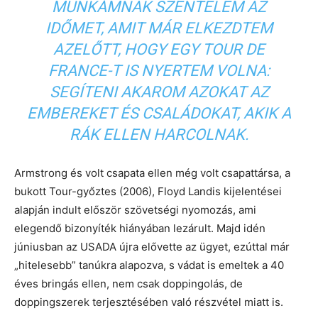
MUNKÁMNAK SZENTELEM AZ
IDŐMET, AMIT MÁR ELKEZDTEM
AZELŐTT, HOGY EGY TOUR DE
FRANCE-T IS NYERTEM VOLNA:
SEGÍTENI AKAROM AZOKAT AZ
EMBEREKET ÉS CSALÁDOKAT, AKIK A
RÁK ELLEN HARCOLNAK.
Armstrong és volt csapata ellen még volt csapattársa, a
bukott Tour-győztes (2006), Floyd Landis kijelentései
alapján indult először szövetségi nyomozás, ami
elegendő bizonyíték hiányában lezárult. Majd idén
júniusban az USADA újra elővette az ügyet, ezúttal már
„hitelesebb” tanúkra alapozva, s vádat is emeltek a 40
éves bringás ellen, nem csak doppingolás, de
doppingszerek terjesztésében való részvétel miatt is.