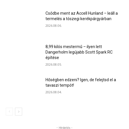
Csődbe ment az Accell Hunland – leáll a
termelés a tószegi kerékpárgyárban
2026.08.06.
8,99 kilós mestermű – ilyen lett
Dangerholm legújabb Scott Spark RC
építése
2026.08.05.
Hőségben edzeni? Igen, de felejtsd el a
tavaszi tempót!
2026.08.04.
- Hirdetés -