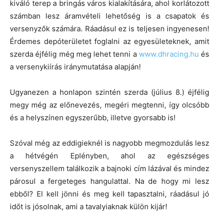
kiváló terep a bringás város kialakítására, ahol korlátozott
számban lesz áramvételi lehetőség is a csapatok és
versenyzők számára. Ráadásul ez is teljesen ingyenesen!
Érdemes depóterületet foglalni az egyesületeknek, amit
szerda éjfélig még meg lehet tenni a
www.dhracing.hu
és
a versenykiírás iránymutatása alapján!
Ugyanezen a honlapon szintén szerda (július 8.) éjfélig
megy még az előnevezés, megéri megtenni, így olcsóbb
és a helyszínen egyszerűbb, illetve gyorsabb is!
Szóval még az eddigieknél is nagyobb megmozdulás lesz
a hétvégén Eplényben, ahol az egészséges
versenyszellem találkozik a bajnoki cím lázával és mindez
párosul a fergeteges hangulattal. Na de hogy mi lesz
ebből? El kell jönni és meg kell tapasztalni, ráadásul jó
időt is jósolnak, ami a tavalyiaknak külön kijár!