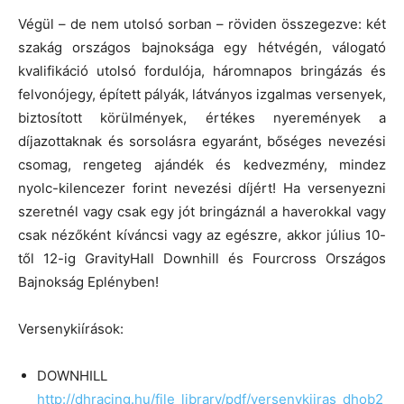
Végül – de nem utolsó sorban – röviden összegezve: két
szakág országos bajnoksága egy hétvégén, válogató
kvalifikáció utolsó fordulója, háromnapos bringázás és
felvonójegy, épített pályák, látványos izgalmas versenyek,
biztosított körülmények, értékes nyeremények a
díjazottaknak és sorsolásra egyaránt, bőséges nevezési
csomag, rengeteg ajándék és kedvezmény, mindez
nyolc-kilencezer forint nevezési díjért! Ha versenyezni
szeretnél vagy csak egy jót bringáznál a haverokkal vagy
csak nézőként kíváncsi vagy az egészre, akkor július 10-
től 12-ig GravityHall Downhill és Fourcross Országos
Bajnokság Eplényben!
Versenykiírások:
DOWNHILL
http://dhracing.hu/file_library/pdf/versenykiiras_dhob2