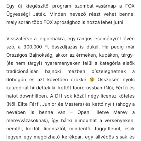
Egy új kiegészítő program szombat-vasárnap a FOX
Ügyességi Játék. Minden nevező részt vehet benne,
mely során több FOX aprósághoz is hozzá lehet jutni.
Visszatérve a legjobbakra, egy rangos eseményről lévén
szó, a 300.000 Ft összdíjazás is dukál. Ha pedig már
Országos Bajnokság, akkor az érmeken, kupákon, tárgy-
(és nem tárgyi) nyereményeken felül a kategória elsők
tradicionálisan bajnoki mezben díszeleghetnek a
dobogón és azt követően örökké
Összesen nyolc
kategóriát hirdettek ki, kettőt fourcrossban (Női, Férfi) és
hatot downhillben. A DH-sok közül négy licensz köteles
(Női, Elite Férfi, Junior és Masters) és kettő nyílt (ahogy a
nevében is benne van – Open, illetve Merev a
merevvázasoknak), így bárki elindulhat a versenyeken,
nemtől, kortól, licensztől, mindentől függetlenül, csak
legyen egy megbízható kerékpár, egy állvédős sisak és