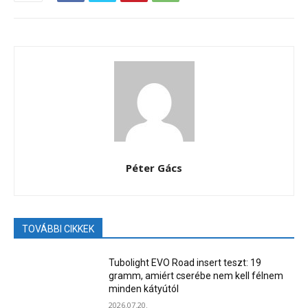
Péter Gács
TOVÁBBI CIKKEK
Tubolight EVO Road insert teszt: 19
gramm, amiért cserébe nem kell félnem
minden kátyútól
2026.07.20.