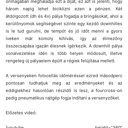
önmagában meghaladja ezt a díjat, ez azt is jelenti, hogy
három napig lehet biciklizni ezen a pénzen. Két
átdolgozott (dh és 4x) pálya fogadja a bringásokat, ahol a
kerülőnyomok segítségével szinte egy kezdő downhilles
is le tud gurulni, de tempót és jó időt menni a gyors
íveken már komoly kihívás, így az élmezőny
összecsapása igazán élesnek ígérkezik. A downhill pálya
vonalvezetése idén is több helyen módosult, illetve
rengeteg új pályaelem épült a régiek felújítása mellett.
A versenyeken fotocellás időméréssel ezred másodperc
pontosan tudhatjuk meg az eredményeket és az
eddigiekhez hasonlóan részidő is lesz, a fourcross-on
pedig pneumatikus rajtgép fogja indítani a versenyzőket.
Előzetes videó:
[youtube height=”360″