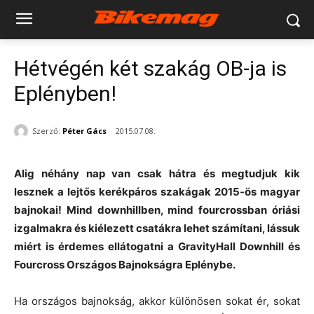
Hétvégén két szakág OB-ja is
Eplényben!
Szerző:
Péter Gács
2015.07.08.
Alig néhány nap van csak hátra és megtudjuk kik
lesznek a lejtős kerékpáros szakágak 2015-ös magyar
bajnokai! Mind downhillben, mind fourcrossban óriási
izgalmakra és kiélezett csatákra lehet számítani, lássuk
miért is érdemes ellátogatni a GravityHall Downhill és
Fourcross Országos Bajnokságra Eplénybe.
Ha országos bajnokság, akkor különösen sokat ér, sokat