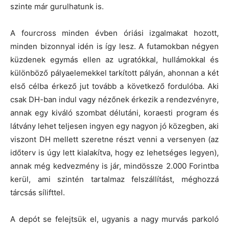
szinte már gurulhatunk is.
A fourcross minden évben óriási izgalmakat hozott,
minden bizonnyal idén is így lesz. A futamokban négyen
küzdenek egymás ellen az ugratókkal, hullámokkal és
különböző pályaelemekkel tarkított pályán, ahonnan a két
első célba érkező jut tovább a következő fordulóba. Aki
csak DH-ban indul vagy nézőnek érkezik a rendezvényre,
annak egy kiváló szombat délutáni, koraesti program és
látvány lehet teljesen ingyen egy nagyon jó közegben, aki
viszont DH mellett szeretne részt venni a versenyen (az
időterv is úgy lett kialakítva, hogy ez lehetséges legyen),
annak még kedvezmény is jár, mindössze 2.000 Forintba
kerül, ami szintén tartalmaz felszállítást, méghozzá
tárcsás sílifttel.
A depót se felejtsük el, ugyanis a nagy murvás parkoló