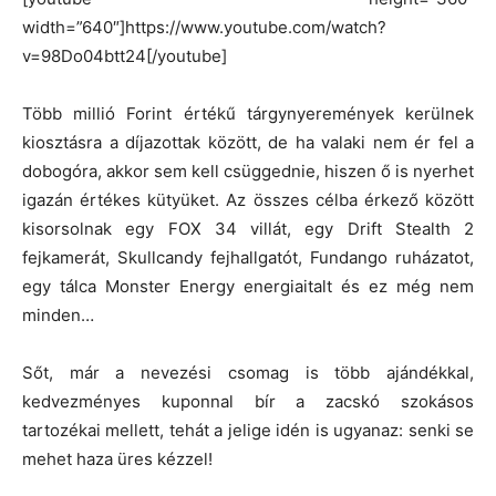
width=”640″]https://www.youtube.com/watch?
v=98Do04btt24[/youtube]
Több millió Forint értékű tárgynyeremények kerülnek
kiosztásra a díjazottak között, de ha valaki nem ér fel a
dobogóra, akkor sem kell csüggednie, hiszen ő is nyerhet
igazán értékes kütyüket. Az összes célba érkező között
kisorsolnak egy FOX 34 villát, egy Drift Stealth 2
fejkamerát, Skullcandy fejhallgatót, Fundango ruházatot,
egy tálca Monster Energy energiaitalt és ez még nem
minden…
Sőt, már a nevezési csomag is több ajándékkal,
kedvezményes kuponnal bír a zacskó szokásos
tartozékai mellett, tehát a jelige idén is ugyanaz: senki se
mehet haza üres kézzel!