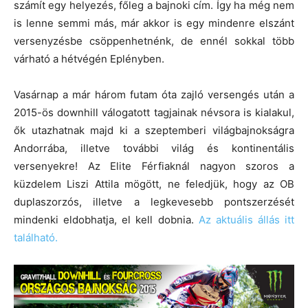
számít egy helyezés, főleg a bajnoki cím. Így ha még nem
is lenne semmi más, már akkor is egy mindenre elszánt
versenyzésbe csöppenhetnénk, de ennél sokkal több
várható a hétvégén Eplényben.
Vasárnap a már három futam óta zajló versengés után a
2015-ös downhill válogatott tagjainak névsora is kialakul,
ők utazhatnak majd ki a szeptemberi világbajnokságra
Andorrába, illetve további világ és kontinentális
versenyekre! Az Elite Férfiaknál nagyon szoros a
küzdelem Liszi Attila mögött, ne feledjük, hogy az OB
duplaszorzós, illetve a legkevesebb pontszerzését
mindenki eldobhatja, el kell dobnia.
Az aktuális állás itt
található.