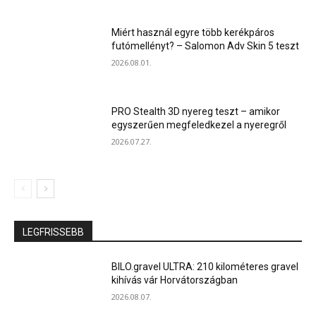
Miért használ egyre több kerékpáros
futómellényt? – Salomon Adv Skin 5 teszt
2026.08.01.
PRO Stealth 3D nyereg teszt – amikor
egyszerűen megfeledkezel a nyeregről
2026.07.27.
LEGFRISSEBB
BILO.gravel ULTRA: 210 kilométeres gravel
kihívás vár Horvátországban
2026.08.07.