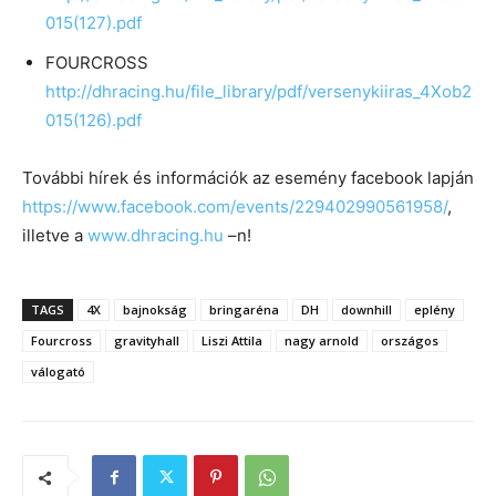
015(127).pdf
FOURCROSS
http://dhracing.hu/file_library/pdf/versenykiiras_4Xob2
015(126).pdf
További hírek és információk az esemény facebook lapján
https://www.facebook.com/events/229402990561958/
,
illetve a
www.dhracing.hu
–n!
TAGS
4X
bajnokság
bringaréna
DH
downhill
eplény
Fourcross
gravityhall
Liszi Attila
nagy arnold
országos
válogató