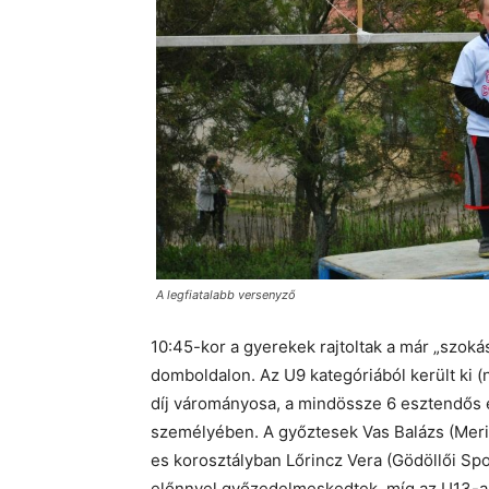
A legfiatalabb versenyző
10:45-kor a gyerekek rajtoltak a már „szoká
domboldalon. Az U9 kategóriából került ki 
díj várományosa, a mindössze 6 esztendős 
személyében. A győztesek Vas Balázs (Meri
es korosztályban Lőrincz Vera (Gödöllői Sp
előnnyel győzedelmeskedtek, míg az U13-as 