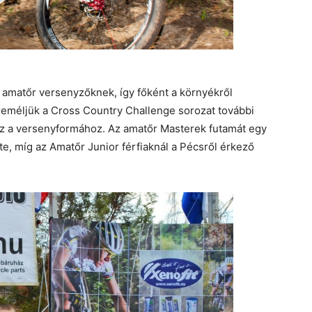
az amatőr versenyzőknek, így főként a környékről
 reméljük a Cross Country Challenge sorozat további
ez a versenyformához. Az amatőr Masterek futamát egy
e, míg az Amatőr Junior férfiaknál a Pécsről érkező