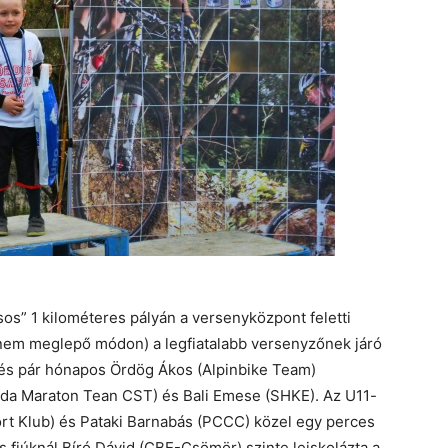
sos” 1 kilométeres pályán a versenyközpont feletti
(nem meglepő módon) a legfiatalabb versenyzőnek járó
és pár hónapos Ördög Ákos (Alpinbike Team)
da Maraton Tean CST) és Bali Emese (SHKE). Az U11-
ort Klub) és Pataki Barnabás (PCCC) közel egy perces
fiúknál Bíró Dávid (CBE-Csömör) szinte leiskolázta a