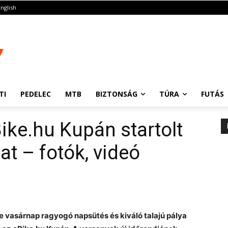
English
TI
PEDELEC
MTB
BIZTONSÁG
TÚRA
FUTÁS
ike.hu Kupán startolt
t – fotók, videó
e vasárnap ragyogó napsütés és kiváló talajú pálya