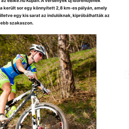
az eBike.hu Kupán. A versenyek új időrendjének
a került sor egy könnyített 2,8 km-es pályán, amely
letve egy kis sarat az indulóknak, kipróbálhatták az
debb szakaszon.