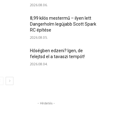
2026.08.06.
8,99 kilós mestermű – ilyen lett
Dangerholm legújabb Scott Spark
RC építése
2026.08.05.
Hőségben edzeni? Igen, de
felejtsd el a tavaszi tempót!
2026.08.04.
- Hirdetés -