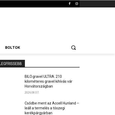
BOLTOK
LEGFRISSEBB
BILO.gravel ULTRA: 210
kilométeres gravel kihívás vár
Horvátországban
2026.08.07.
Csődbe ment az Accell Hunland –
leáll a termelés a tószegi
kerékpárgyárban