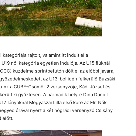
tegóriája rajtolt, valamint itt indult el a
 U19 női kategória egyetlen indulója. Az U15 fiúknál
CCC) küzdelme sprintbefutón dőlt el az előbbi javára,
 győzedelmeskedett az U13-ból idén felkerülő Buzsáki
attunk a CUBE-Csömör 2 versenyzője, Kádi József és
 került ki győztesen. A harmadik helyre Dina Dániel
17 lányoknál Megyaszai Lilla első köre az Elit Nők
t negyed órával nyert a két nógrádi versenyző Csikány
 előtt.