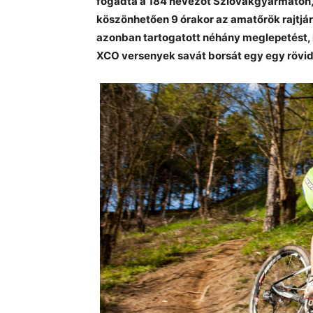
fogadta a 184 nevezőt Szlovákgyarmaton, 
köszönhetően 9 órakor az amatőrök rajtjár
azonban tartogatott néhány meglepetést, il
XCO versenyek savát borsát egy egy rövi