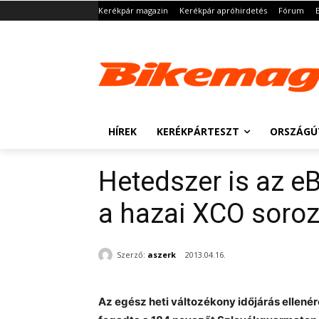
Kerékpár magazin
Kerékpár apróhirdetés
Fórum
HÍREK
KERÉKPÁRTESZT
ORSZÁGÚ
Hetedszer is az eB
a hazai XCO soroza
Szerző:
aszerk
2013.04.16.
Az egész heti változékony időjárás ellenér