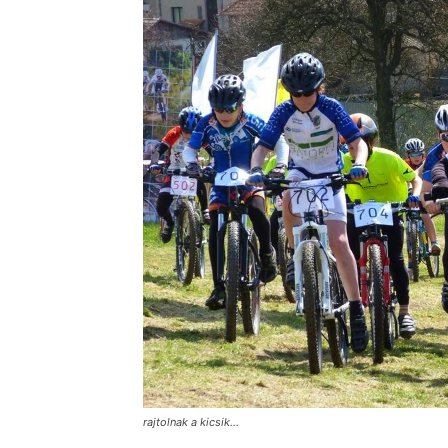
rajtolnak a kicsik…