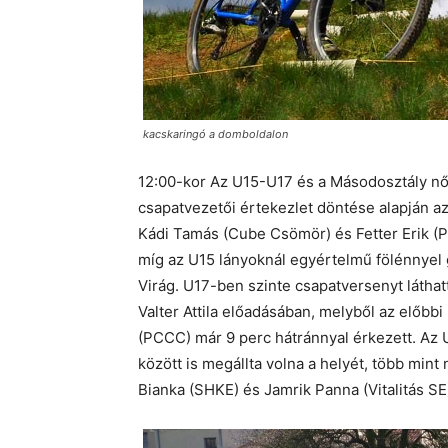
kacskaringó a domboldalon
12:00-kor Az U15-U17 és a Másodosztály női ka
csapatvezetői értekezlet döntése alapján az
Kádi Tamás (Cube Csömör) és Fetter Erik (P
míg az U15 lányoknál egyértelmű fölénnyel
Virág. U17-ben szinte csapatversenyt láth
Valter Attila előadásában, melyből az előbbi
(PCCC) már 9 perc hátránnyal érkezett. Az U
között is megállta volna a helyét, több min
Bianka (SHKE) és Jamrik Panna (Vitalitás SE)