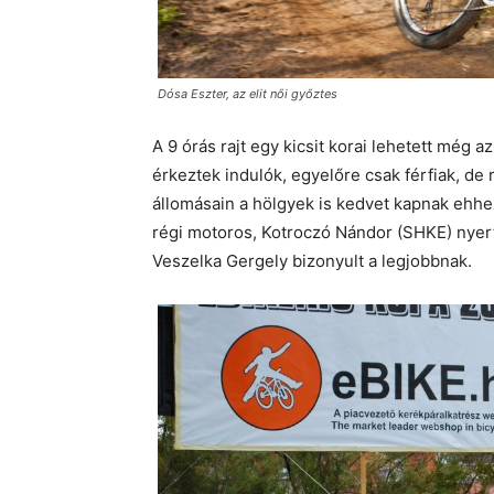
Dósa Eszter, az elit női győztes
A 9 órás rajt egy kicsit korai lehetett még 
érkeztek indulók, egyelőre csak férfiak, de
állomásain a hölgyek is kedvet kapnak ehh
régi motoros, Kotroczó Nándor (SHKE) nyert
Veszelka Gergely bizonyult a legjobbnak.