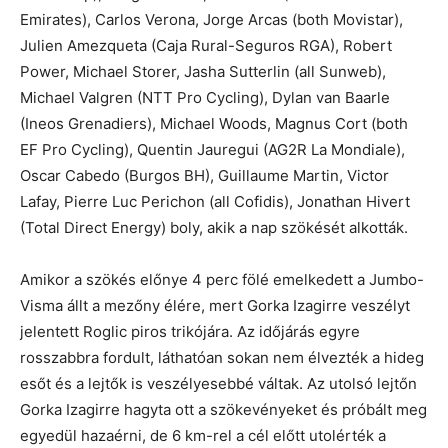
Emirates), Carlos Verona, Jorge Arcas (both Movistar),
Julien Amezqueta (Caja Rural-Seguros RGA), Robert
Power, Michael Storer, Jasha Sutterlin (all Sunweb),
Michael Valgren (NTT Pro Cycling), Dylan van Baarle
(Ineos Grenadiers), Michael Woods, Magnus Cort (both
EF Pro Cycling), Quentin Jauregui (AG2R La Mondiale),
Oscar Cabedo (Burgos BH), Guillaume Martin, Victor
Lafay, Pierre Luc Perichon (all Cofidis), Jonathan Hivert
(Total Direct Energy) boly, akik a nap szökését alkották.
Amikor a szökés előnye 4 perc fölé emelkedett a Jumbo-
Visma állt a mezőny élére, mert Gorka Izagirre veszélyt
jelentett Roglic piros trikójára. Az időjárás egyre
rosszabbra fordult, láthatóan sokan nem élvezték a hideg
esőt és a lejtők is veszélyesebbé váltak. Az utolsó lejtőn
Gorka Izagirre hagyta ott a szökevényeket és próbált meg
egyedül hazaérni, de 6 km-rel a cél előtt utolérték a