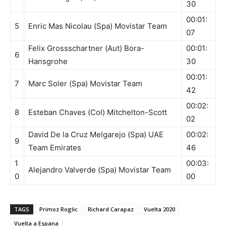
30
00:01:
5
Enric Mas Nicolau (Spa) Movistar Team
07
Felix Grossschartner (Aut) Bora-
00:01:
6
Hansgrohe
30
00:01:
7
Marc Soler (Spa) Movistar Team
42
00:02:
8
Esteban Chaves (Col) Mitchelton-Scott
02
David De la Cruz Melgarejo (Spa) UAE
00:02:
9
Team Emirates
46
1
00:03:
Alejandro Valverde (Spa) Movistar Team
0
00
TAGS
Primoz Roglic
Richard Carapaz
Vuelta 2020
Vuelta a Espana