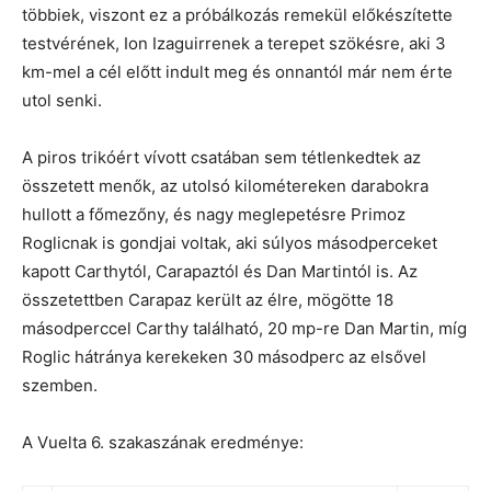
többiek, viszont ez a próbálkozás remekül előkészítette
testvérének, Ion Izaguirrenek a terepet szökésre, aki 3
km-mel a cél előtt indult meg és onnantól már nem érte
utol senki.
A piros trikóért vívott csatában sem tétlenkedtek az
összetett menők, az utolsó kilométereken darabokra
hullott a főmezőny, és nagy meglepetésre Primoz
Roglicnak is gondjai voltak, aki súlyos másodperceket
kapott Carthytól, Carapaztól és Dan Martintól is. Az
összetettben Carapaz került az élre, mögötte 18
másodperccel Carthy található, 20 mp-re Dan Martin, míg
Roglic hátránya kerekeken 30 másodperc az elsővel
szemben.
A Vuelta 6. szakaszának eredménye: