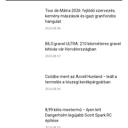
Tour de Mátra 2026: fejlődő szervezés,
kemény mászások és igazi granfondós
hangulat
2026.08.08.
BILO.gravel ULTRA: 210 kilométeres gravel
kihívás vár Horvátországban
2026.08.07.
Csődbe ment az Accell Hunland – leáll a
termelés a tószegi kerékpárgyárban
2026.08.06.
8,99 kilós mestermű – ilyen lett
Dangerholm legújabb Scott Spark RC
építése
2026.08.05.