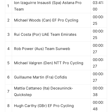
Ion Izaguirre Insausti (Spa) Astana Pro
03:41:
1
Team
00
00:00:
2
Michael Woods (Can) EF Pro Cycling
25
00:00:
3
Rui Costa (Por) UAE Team Emirates
25
00:00:
4
Rob Power (Aus) Team Sunweb
27
00:00:
5
Michael Valgren (Den) NTT Pro Cycling
27
00:00:
6
Guillaume Martin (Fra) Cofidis
27
Mattia Cattaneo (Ita) Deceuninck-
00:00:
7
Quickstep
38
00:00:
8
Hugh Carthy (GBr) EF Pro Cycling
48