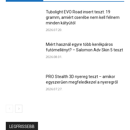
Tubolight EVO Road insert teszt: 19
gramm, amiért cserébe nem kell félnem
minden kátyútól
2026.07.20.
Miért használ egyre több kerékpáros
futómellényt? – Salomon Adv Skin 5 teszt
2026.08.01.
PRO Stealth 3D nyereg teszt – amikor
egyszerűen megfeledkezel a nyeregről
2026.07.27.
LEGFRISSEBB