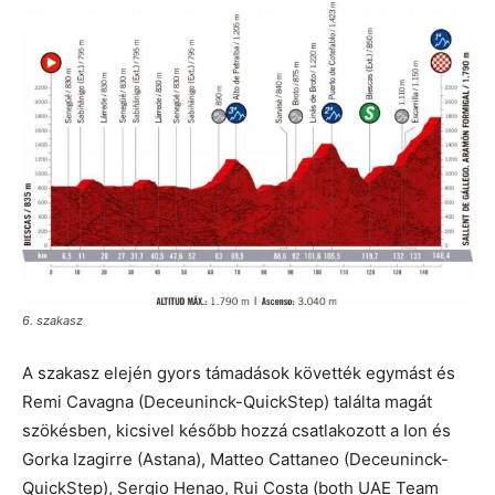
6. szakasz
A szakasz elején gyors támadások követték egymást és
Remi Cavagna (Deceuninck-QuickStep) találta magát
szökésben, kicsivel később hozzá csatlakozott a Ion és
Gorka Izagirre (Astana), Matteo Cattaneo (Deceuninck-
QuickStep), Sergio Henao, Rui Costa (both UAE Team