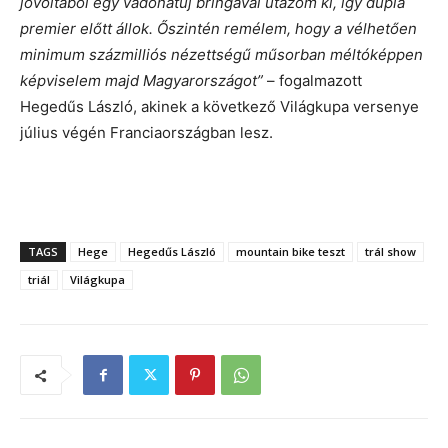
jóvoltából egy vadonatúj bringával utazom ki, így dupla
premier előtt állok. Őszintén remélem, hogy a vélhetően
minimum százmilliós nézettségű műsorban méltóképpen
képviselem majd Magyarországot”
– fogalmazott
Hegedűs László, akinek a következő Világkupa versenye
július végén Franciaországban lesz.
TAGS
Hege
Hegedűs László
mountain bike teszt
trál show
triál
Világkupa