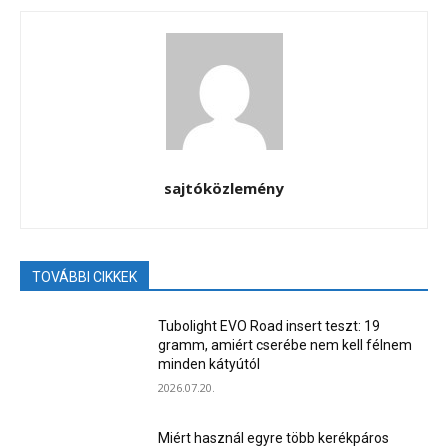
sajtóközlemény
TOVÁBBI CIKKEK
Tubolight EVO Road insert teszt: 19
gramm, amiért cserébe nem kell félnem
minden kátyútól
2026.07.20.
Miért használ egyre több kerékpáros