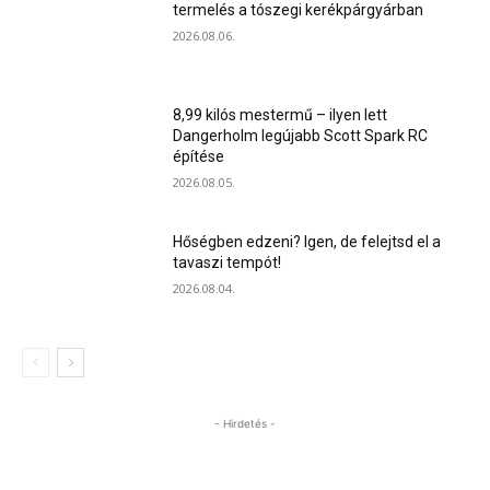
termelés a tószegi kerékpárgyárban
2026.08.06.
8,99 kilós mestermű – ilyen lett
Dangerholm legújabb Scott Spark RC
építése
2026.08.05.
Hőségben edzeni? Igen, de felejtsd el a
tavaszi tempót!
2026.08.04.
- Hirdetés -