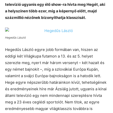
televízió ugyanis egy élő show-ra hívta meg Hegét, aki
a helyszínen több ezer, míg a képernyő előtt, majd
százmillió nézőnek bizonyíthatja klasszisát.
Hegedűs László
Hegedűs László egyre jobb formában van, hiszen az
eddigi két Világkupa futamon a 13. és az 5. helyet
szerezte meg, nyert már három versenyt – két hazait és
egy német bajnokit –, míg a szlovákiai Európa Kupán,
valamint a svájci Európa-bajnokságon is a hatodik lett.
Hege egyre népszerűbb határainkon kívül, tehetségének
és eredményeinek híre már Ázsiáig jutott, ugyanis a kínai
állami televízió egy nem mindennapi szereplésre hívta
meg a 23 éves ceglédi sportolót. Nem titok, az egyre
eredményesebb magyar világklasszis továbbra is