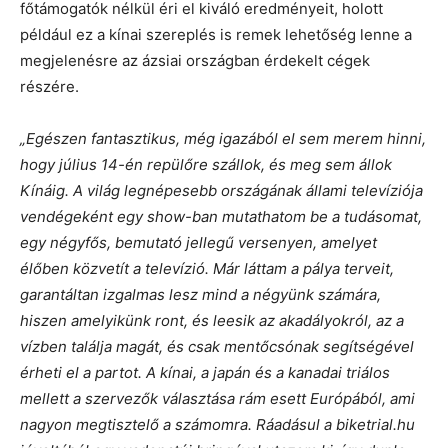
főtámogatók nélkül éri el kiváló eredményeit, holott
például ez a kínai szereplés is remek lehetőség lenne a
megjelenésre az ázsiai országban érdekelt cégek
részére.
„Egészen fantasztikus, még igazából el sem merem hinni,
hogy július 14-én repülőre szállok, és meg sem állok
Kínáig. A világ legnépesebb országának állami televíziója
vendégeként egy show-ban mutathatom be a tudásomat,
egy négyfős, bemutató jellegű versenyen, amelyet
élőben közvetít a televízió. Már láttam a pálya terveit,
garantáltan izgalmas lesz mind a négyünk számára,
hiszen amelyikünk ront, és leesik az akadályokról, az a
vízben találja magát, és csak mentőcsónak segítségével
érheti el a partot. A kínai, a japán és a kanadai triálos
mellett a szervezők választása rám esett Európából, ami
nagyon megtisztelő a számomra. Ráadásul a biketrial.hu