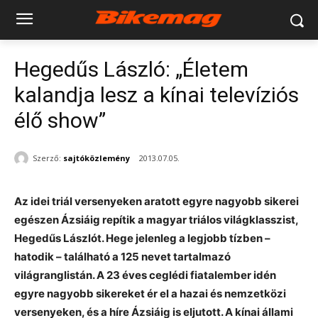
Hegedűs László: „Életem
kalandja lesz a kínai televíziós
élő show”
Szerző:
sajtóközlemény
2013.07.05.
Az idei triál versenyeken aratott egyre nagyobb sikerei
egészen Ázsiáig repítik a magyar triálos világklasszist,
Hegedűs Lászlót. Hege jelenleg a legjobb tízben –
hatodik – található a 125 nevet tartalmazó
világranglistán. A 23 éves ceglédi fiatalember idén
egyre nagyobb sikereket ér el a hazai és nemzetközi
versenyeken, és a híre Ázsiáig is eljutott. A kínai állami