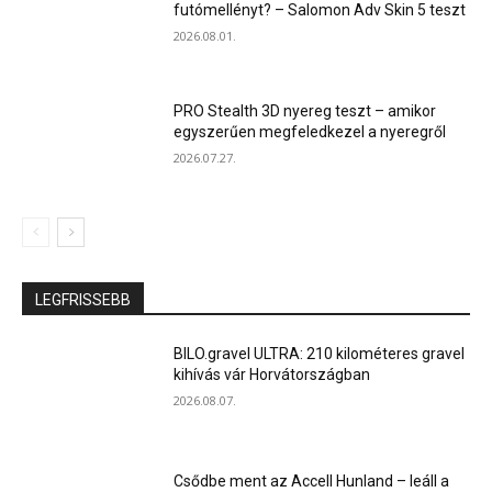
futómellényt? – Salomon Adv Skin 5 teszt
2026.08.01.
PRO Stealth 3D nyereg teszt – amikor
egyszerűen megfeledkezel a nyeregről
2026.07.27.
LEGFRISSEBB
BILO.gravel ULTRA: 210 kilométeres gravel
kihívás vár Horvátországban
2026.08.07.
Csődbe ment az Accell Hunland – leáll a