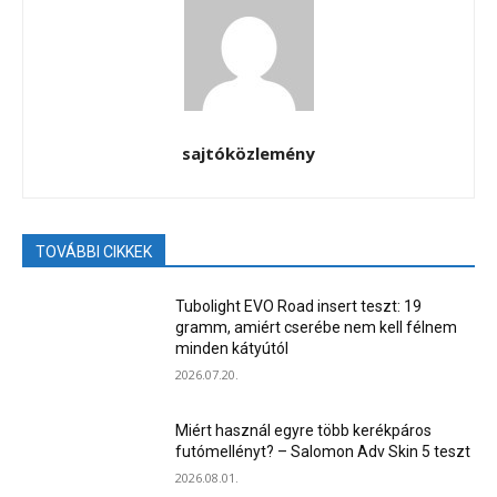
sajtóközlemény
TOVÁBBI CIKKEK
Tubolight EVO Road insert teszt: 19
gramm, amiért cserébe nem kell félnem
minden kátyútól
2026.07.20.
Miért használ egyre több kerékpáros
futómellényt? – Salomon Adv Skin 5 teszt
2026.08.01.