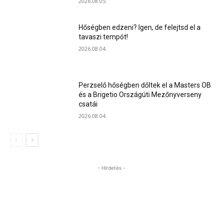
2026.08.05.
Hőségben edzeni? Igen, de felejtsd el a
tavaszi tempót!
2026.08.04.
Perzselő hőségben dőltek el a Masters OB
és a Brigetio Országúti Mezőnyverseny
csatái
2026.08.04.
- Hirdetés -