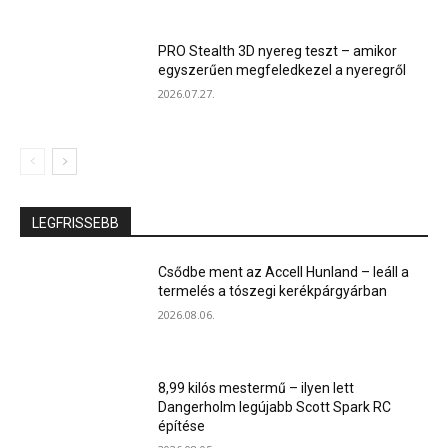
PRO Stealth 3D nyereg teszt – amikor
egyszerűen megfeledkezel a nyeregről
2026.07.27.
LEGFRISSEBB
Csődbe ment az Accell Hunland – leáll a
termelés a tószegi kerékpárgyárban
2026.08.06.
8,99 kilós mestermű – ilyen lett
Dangerholm legújabb Scott Spark RC
építése