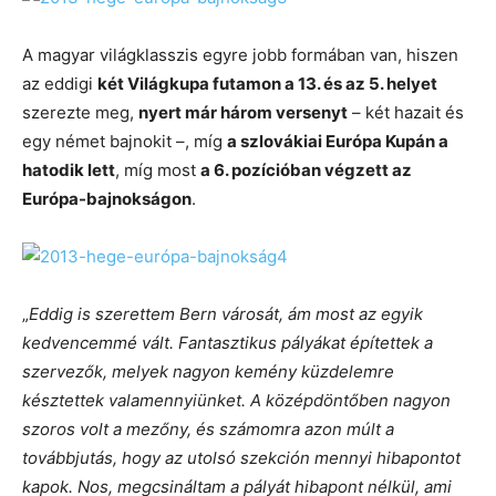
A magyar világklasszis egyre jobb formában van, hiszen
az eddigi
két Világkupa futamon a 13. és az 5. helyet
szerezte meg,
nyert már három versenyt
– két hazait és
egy német bajnokit –, míg
a szlovákiai Európa Kupán a
hatodik lett
, míg most
a 6. pozícióban végzett az
Európa-bajnokságon
.
„
Eddig is szerettem Bern városát, ám most az egyik
kedvencemmé vált. Fantasztikus pályákat építettek a
szervezők, melyek nagyon kemény küzdelemre
késztettek valamennyiünket. A középdöntőben nagyon
szoros volt a mezőny, és számomra azon múlt a
továbbjutás, hogy az utolsó szekción mennyi hibapontot
kapok. Nos, megcsináltam a pályát hibapont nélkül, ami