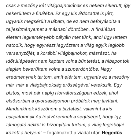
csak a mezőny két világbajnokának es nekem sikerült, így
bekerültem a fináléba. Ez egy kis áldozattal is járt,
ugyanis megsérült a lábam, de ez nem befolyásolta a
teljesítményemet a másnapi döntőben. A fináléban
életem legkeményebb pályáin mentünk, ahol úgy lettem
hatodik, hogy egyrészt legyőztem a világ egyik legjobb
versenyzőjét, a korábbi világbajnokot, másrészt, ha
időtúllépésért nem kaptam volna büntetést, a hibapontok
alapján bekerültem volna a szuperdöntőbe. Nagy
eredménynek tartom, amit elértem, ugyanis ez a mezőny
már-már a világbajnokság erősségével vetekszik. Egy
biztos, most pár napig Horvátországban edzek, ahol
elsősorban a gyorsaságomon próbálok meg javítani.
Mindenkinek köszönöm a bíztatást, valamint a kis
csapatomnak és testvéremnek a segítséget, hogy így,
támogató nélkül is bizonyítani tudom, a világ legjobbjai
között a helyem”
– fogalmazott a viadal után
Hegedűs