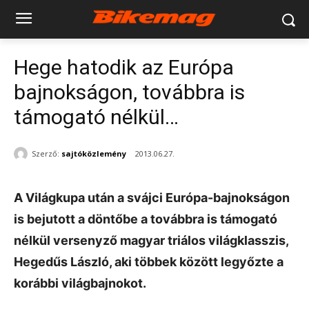
Hege hatodik az Európa
bajnokságon, továbbra is
támogató nélkül…
Szerző:
sajtóközlemény
2013.06.27.
A Világkupa után a svájci Európa-bajnokságon
is bejutott a döntőbe a továbbra is támogató
nélkül versenyző magyar triálos világklasszis,
Hegedűs László, aki többek között legyőzte a
korábbi világbajnokot.