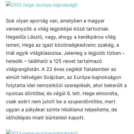
Sok olyan sportág van, amelyben a magyar
versenyzők a világ legjobbjai közé tartoznak.
Hegedűs László, vagy, ahogy a kerékpáros világ
ismeri, Hege az igazi közönségkedvenc szakág, a
triál egyik világklasszisa. Jelenleg a legjobb tízben –
hetedik – található a 125 nevet tartalmazó
világranglistán. A 22 éves ceglédi fiatalember az
elmúlt hétvégén Svájcban, az Európa-bajnokságon
folytatta idei nemzetközi szereplését, ahol bekerült a
nyolcas döntőbe, és végül 6. lett. Hege elmondta,
csak azért nem jutott be a szuperdöntőbe, mert
ugyan a pályákat szinte hibátlanul teljesítette, de
időtúllépés miatt büntetést kapott.