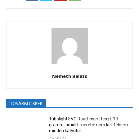
Nemeth Balazs
TOVÁBBI CIKKEK
Tubolight EVO Road insert teszt: 19
gramm, amiért cserébe nem kell félnem
minden kátyútól
2026.07.20.