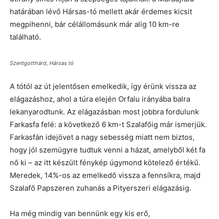
határában lévő Hársas-tó mellett akár érdemes kicsit
megpihenni, bár célállomásunk már alig 10 km-re
található.
Szentgotthárd, Hársas tó
A tótól az út jelentősen emelkedik, így érünk vissza az
elágazáshoz, ahol a túra elején Orfalu irányába balra
lekanyarodtunk. Az elágazásban most jobbra fordulunk
Farkasfa felé: a következő 6 km-t Szalafőig már ismerjük.
Farkasfán idejövet a nagy sebesség miatt nem biztos,
hogy jól szemügyre tudtuk venni a házat, amelyből két fa
nő ki – az itt készült fénykép úgymond kötelező értékű.
Meredek, 14%-os az emelkedő vissza a fennsíkra, majd
Szalafő Papszeren zuhanás a Pityerszeri elágazásig.
Ha még mindig van bennünk egy kis erő,