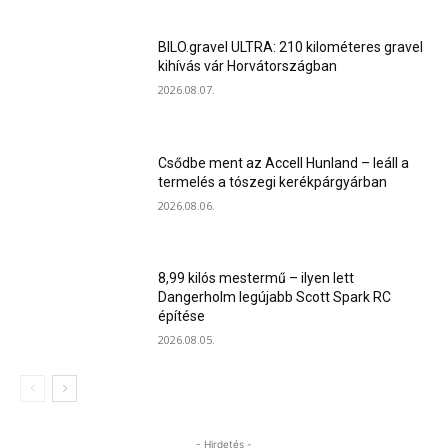
BILO.gravel ULTRA: 210 kilométeres gravel
kihívás vár Horvátországban
2026.08.07.
Csődbe ment az Accell Hunland – leáll a
termelés a tószegi kerékpárgyárban
2026.08.06.
8,99 kilós mestermű – ilyen lett
Dangerholm legújabb Scott Spark RC
építése
2026.08.05.
- Hirdetés -