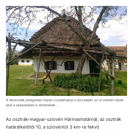
A Vendvidék jellegzetes házait csodálhatjuk a túra elején: az út mellett házak
akár a skanzenben is lehetnének ...
Az osztrák-magyar-szlovén Hármashatárnál, az osztrák
határátkelőtől 10, a szlovéntól 3 km-re fekvő