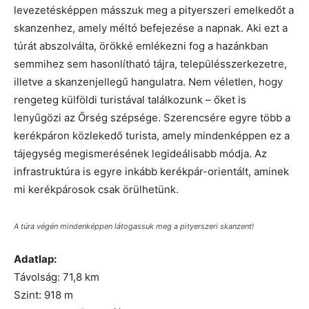
levezetésképpen másszuk meg a pityerszeri emelkedőt a
skanzenhez, amely méltó befejezése a napnak. Aki ezt a
túrát abszolválta, örökké emlékezni fog a hazánkban
semmihez sem hasonlítható tájra, településszerkezetre,
illetve a skanzenjellegű hangulatra. Nem véletlen, hogy
rengeteg külföldi turistával találkozunk – őket is
lenyűgözi az Őrség szépsége. Szerencsére egyre több a
kerékpáron közlekedő turista, amely mindenképpen ez a
tájegység megismerésének legideálisabb módja. Az
infrastruktúra is egyre inkább kerékpár-orientált, aminek
mi kerékpárosok csak örülhetünk.
A túra végén mindenképpen látogassuk meg a pityerszeri skanzent!
Adatlap:
Távolság: 71,8 km
Szint: 918 m