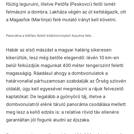
főútig legurulni, illetve Petőfa (Peskovci) felől ismét
felmászni a dombra. Lakháza végén az út kettéágazik, ott
a Magasfok (Martinje) felé mutató irányt kell követni.
Panoráma a Kétfalu feletti kilátótoronyból Ausztria felé...
Habár az első mászást a magyar határig sikeresen
kikerültük, lesz még belőle elegendő: lévén 10 km-en
belül felküzdjük magunkat 400 méter tengerszint feletti
magasságig. Ráadásul ahogy a dombvonulatok a
határvonallal párhuzamosan szabdalják az Őrség szlovén
oldalát, úgy kell egyesével megmászni a rájuk felvezető
kaptatókat. De legalább a gyönyörű táj, illetve a
dombvonulatról elénk táruló panoráma csodálása mellett
meg lesz a kellő edzés is: a relatíve rövid táv ellenére
garantáltan jól fogunk aludni az éjszaka.