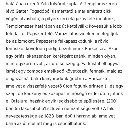
határában eredő Zala folyóról kapta. A Templomszeren
lévő Gatter Fogadóból (ismertető a már említett cikk
végén olvasható) a pityerszeri elágazás felé indulunk,
Templomszer határában az út kettéválik: kövessük a jobb
felé tartót Papszer felé. Varázslatos vidéken melegítjük
be az izmokat, Papszerre felkapaszkodunk, a rövid
fennsíkot követően pedig bezuhanunk Farkasfára. Akár
egy óriási skanzenben kerékpároznánk, minden olyan,
mint egykoron volt, az utolsó szegig. Farkasfát elhagyva
ismét egy combos emelkedő következik, fennsík, majd az
elágazásnál balra kanyarodunk (jobbra a Hársas-tó,
amelyet a visszafelé vezető úton fogunk érinteni) , és egy
szép, de keskeny és közepes minőségű erdei úton jutunk
el Orfalura, hazánk egyik legkisebb településére. (2001-
ben 55 lakosából 51 szlovén nemzetiségű volt.) A falu
nevezetessége az 1823-ban épült harangláb, amelyet
balra az út mellett meg is csodálhatunk.