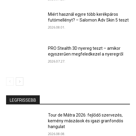
Miért használ egyre több kerékpáros
futómellényt? – Salomon Adv Skin 5 teszt
2026.08.01.
PRO Stealth 3D nyereg teszt – amikor
egyszerűen megfeledkezel a nyeregről
2026.07.27.
LEGFRISSEBB
Tour de Mátra 2026: fejlődő szervezés,
kemény mászások és igazi granfondós
hangulat
2026.08.08.