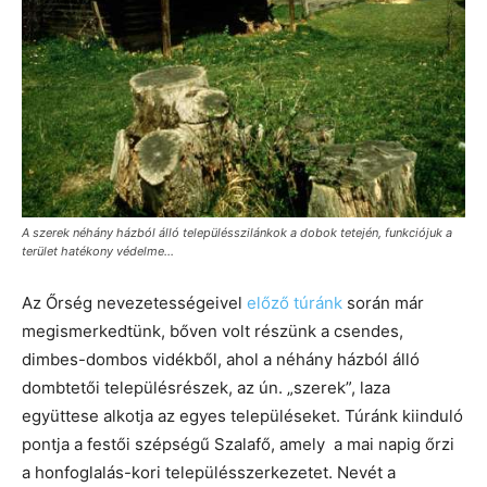
A szerek néhány házból álló településszilánkok a dobok tetején, funkciójuk a
terület hatékony védelme...
Az Őrség nevezetességeivel
előző túránk
során már
megismerkedtünk, bőven volt részünk a csendes,
dimbes-dombos vidékből, ahol a néhány házból álló
dombtetői településrészek, az ún. „szerek”, laza
együttese alkotja az egyes településeket. Túránk kiinduló
pontja a festői szépségű Szalafő, amely a mai napig őrzi
a honfoglalás-kori településszerkezetet. Nevét a