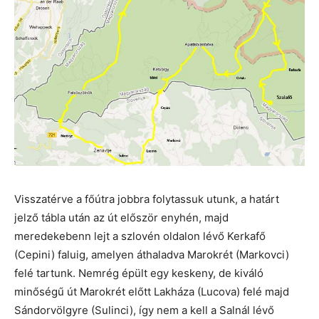
Visszatérve a főútra jobbra folytassuk utunk, a határt
jelző tábla után az út először enyhén, majd
meredekebenn lejt a szlovén oldalon lévő Kerkafő
(Cepini) faluig, amelyen áthaladva Marokrét (Markovci)
felé tartunk. Nemrég épült egy keskeny, de kiváló
minőségű út Marokrét előtt Lakháza (Lucova) felé majd
Sándorvölgyre (Sulinci), így nem a kell a Salnál lévő