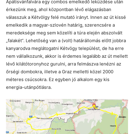
Apátisvánfalvára egy combos emelkedő leküzdése után
érkezünk meg, ahol központban lévő elágazásban
válasszuk a Kétvölgy felé mutató irányt. Innen az út kissé
emelkedik a magyar-szlovén határig, szerencsére a
meredeksége meg sem közelíti a túra elején abszolvált
„falakét”. Lehetőség van a (volt) határállomás előtt jobbra
kanyarodva meglátogatni Kétvögy települést, de ha erre
nem vállalkozunk, akkor is érdemes legalább az út mellett
lévő kilátótoronyhoz gurulni, arra felmászva lenézni az
őrségi dombokra, illetve a Graz melletti közel 2000
méteres csúcsokra. Ez egyben jó alkalom egy kis
energia-utánpótlásra.