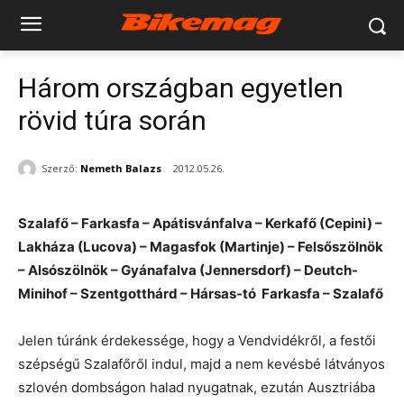
Három országban egyetlen
rövid túra során
Szerző:
Nemeth Balazs
2012.05.26.
Szalafő – Farkasfa – Apátisvánfalva – Kerkafő (Cepini) –
Lakháza (Lucova) – Magasfok (Martinje) – Felsőszölnök
– Alsószölnök – Gyánafalva (Jennersdorf) – Deutch-
Minihof – Szentgotthárd – Hársas-tó Farkasfa – Szalafő
Jelen túránk érdekessége, hogy a Vendvidékről, a festői
szépségű Szalafőről indul, majd a nem kevésbé látványos
szlovén dombságon halad nyugatnak, ezután Ausztriába