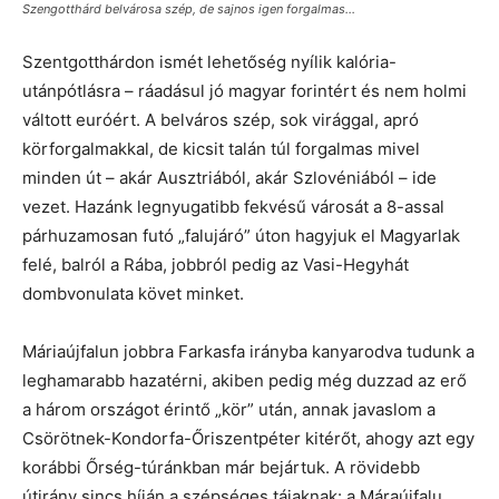
Szengotthárd belvárosa szép, de sajnos igen forgalmas...
Szentgotthárdon ismét lehetőség nyílik kalória-
utánpótlásra – ráadásul jó magyar forintért és nem holmi
váltott euróért. A belváros szép, sok virággal, apró
körforgalmakkal, de kicsit talán túl forgalmas mivel
minden út – akár Ausztriából, akár Szlovéniából – ide
vezet. Hazánk legnyugatibb fekvésű városát a 8-assal
párhuzamosan futó „falujáró” úton hagyjuk el Magyarlak
felé, balról a Rába, jobbról pedig az Vasi-Hegyhát
dombvonulata követ minket.
Máriaújfalun jobbra Farkasfa irányba kanyarodva tudunk a
leghamarabb hazatérni, akiben pedig még duzzad az erő
a három országot érintő „kör” után, annak javaslom a
Csörötnek-Kondorfa-Őriszentpéter kitérőt, ahogy azt egy
korábbi Őrség-túránkban már bejártuk. A rövidebb
útirány sincs híján a szépséges tájaknak: a Máraújfalu