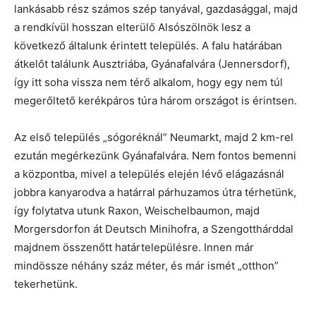
lankásabb rész számos szép tanyával, gazdasággal, majd
a rendkívül hosszan elterülő Alsószölnök lesz a
következő általunk érintett település. A falu határában
átkelőt találunk Ausztriába, Gyánafalvára (Jennersdorf),
így itt soha vissza nem térő alkalom, hogy egy nem túl
megerőltető kerékpáros túra három országot is érintsen.
Az első település „sógoréknál” Neumarkt, majd 2 km-rel
ezután megérkezünk Gyánafalvára. Nem fontos bemenni
a központba, mivel a település elején lévő elágazásnál
jobbra kanyarodva a határral párhuzamos útra térhetünk,
így folytatva utunk Raxon, Weischelbaumon, majd
Morgersdorfon át Deutsch Minihofra, a Szengotthárddal
majdnem összenőtt határtelepülésre. Innen már
mindössze néhány száz méter, és már ismét „otthon”
tekerhetünk.