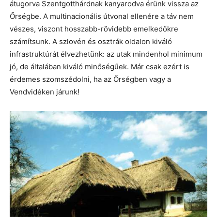
átugorva Szentgotthárdnak kanyarodva érünk vissza az
Őrségbe. A multinacionális útvonal ellenére a táv nem
vészes, viszont hosszabb-rövidebb emelkedőkre
számítsunk. A szlovén és osztrák oldalon kiváló
infrastruktúrát élvezhetünk: az utak mindenhol minimum
jó, de általában kiváló minőségűek. Már csak ezért is
érdemes szomszédolni, ha az Őrségben vagy a
Vendvidéken járunk!