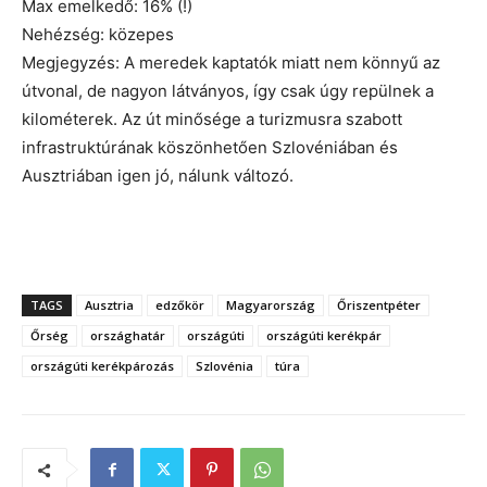
Max emelkedő: 16% (!)
Nehézség: közepes
Megjegyzés: A meredek kaptatók miatt nem könnyű az
útvonal, de nagyon látványos, így csak úgy repülnek a
kilométerek. Az út minősége a turizmusra szabott
infrastruktúrának köszönhetően Szlovéniában és
Ausztriában igen jó, nálunk változó.
TAGS
Ausztria
edzőkör
Magyarország
Őriszentpéter
Őrség
országhatár
országúti
országúti kerékpár
országúti kerékpározás
Szlovénia
túra