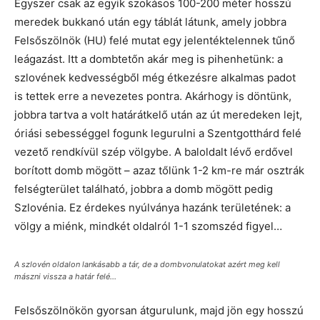
Egyszer csak az egyik szokásos 100-200 méter hosszú
meredek bukkanó után egy táblát látunk, amely jobbra
Felsőszölnök (HU) felé mutat egy jelentéktelennek tűnő
leágazást. Itt a dombtetőn akár meg is pihenhetünk: a
szlovének kedvességből még étkezésre alkalmas padot
is tettek erre a nevezetes pontra. Akárhogy is döntünk,
jobbra tartva a volt határátkelő után az út meredeken lejt,
óriási sebességgel fogunk legurulni a Szentgotthárd felé
vezető rendkívül szép völgybe. A baloldalt lévő erdővel
borított domb mögött – azaz tőlünk 1-2 km-re már osztrák
felségterület található, jobbra a domb mögött pedig
Szlovénia. Ez érdekes nyúlványa hazánk területének: a
völgy a miénk, mindkét oldalról 1-1 szomszéd figyel…
A szlovén oldalon lankásabb a tár, de a dombvonulatokat azért meg kell
mászni vissza a határ felé...
Felsőszölnökön gyorsan átgurulunk, majd jön egy hosszú