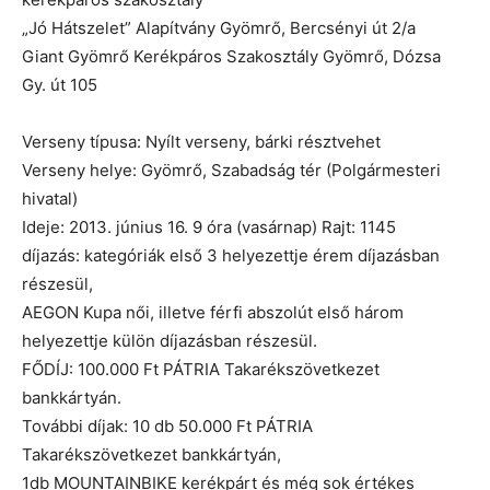
„Jó Hátszelet” Alapítvány Gyömrő, Bercsényi út 2/a
Giant Gyömrő Kerékpáros Szakosztály Gyömrő, Dózsa
Gy. út 105
Verseny típusa: Nyílt verseny, bárki résztvehet
Verseny helye: Gyömrő, Szabadság tér (Polgármesteri
hivatal)
Ideje: 2013. június 16. 9 óra (vasárnap) Rajt: 1145
díjazás: kategóriák első 3 helyezettje érem díjazásban
részesül,
AEGON Kupa női, illetve férfi abszolút első három
helyezettje külön díjazásban részesül.
FŐDÍJ: 100.000 Ft PÁTRIA Takarékszövetkezet
bankkártyán.
További díjak: 10 db 50.000 Ft PÁTRIA
Takarékszövetkezet bankkártyán,
1db MOUNTAINBIKE kerékpárt és még sok értékes