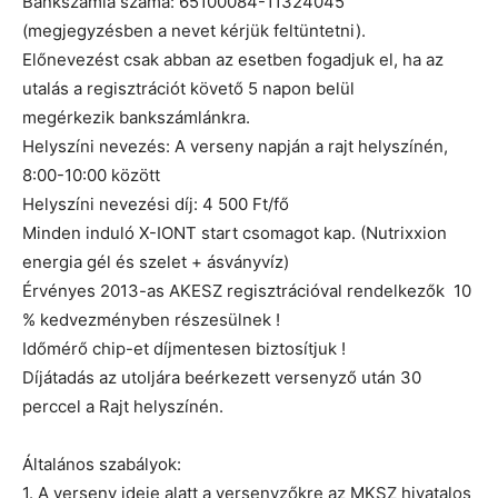
Bankszámla száma: 65100084-11324045
(megjegyzésben a nevet kérjük feltüntetni).
Előnevezést csak abban az esetben fogadjuk el, ha az
utalás a regisztrációt követő 5 napon belül
megérkezik bankszámlánkra.
Helyszíni nevezés: A verseny napján a rajt helyszínén,
8:00-10:00 között
Helyszíni nevezési díj: 4 500 Ft/fő
Minden induló X-IONT start csomagot kap. (Nutrixxion
energia gél és szelet + ásványvíz)
Érvényes 2013-as AKESZ regisztrációval rendelkezők 10
% kedvezményben részesülnek !
Időmérő chip-et díjmentesen biztosítjuk !
Díjátadás az utoljára beérkezett versenyző után 30
perccel a Rajt helyszínén.
Általános szabályok:
1. A verseny ideje alatt a versenyzőkre az MKSZ hivatalos