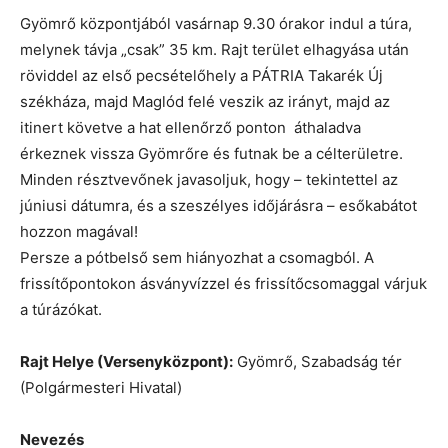
Gyömrő központjából vasárnap 9.30 órakor indul a túra,
melynek távja „csak” 35 km. Rajt terület elhagyása után
röviddel az első pecsételőhely a PÁTRIA Takarék Új
székháza, majd Maglód felé veszik az irányt, majd az
itinert követve a hat ellenőrző ponton áthaladva
érkeznek vissza Gyömrőre és futnak be a célterületre.
Minden résztvevőnek javasoljuk, hogy – tekintettel az
júniusi dátumra, és a szeszélyes időjárásra – esőkabátot
hozzon magával!
Persze a pótbelső sem hiányozhat a csomagból. A
frissítőpontokon ásványvízzel és frissítőcsomaggal várjuk
a túrázókat.
Rajt Helye (Versenyközpont):
Gyömrő, Szabadság tér
(Polgármesteri Hivatal)
Nevezés