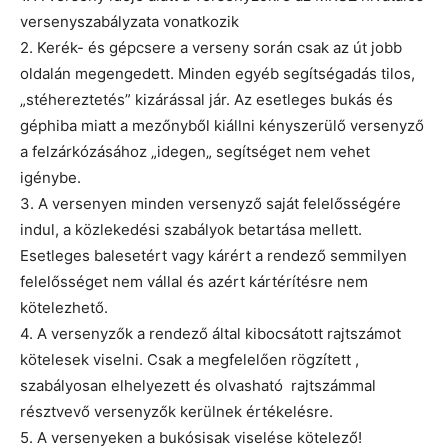
versenyszabályzata vonatkozik
2. Kerék- és gépcsere a verseny során csak az út jobb
oldalán megengedett. Minden egyéb segítségadás tilos,
„stéhereztetés” kizárással jár. Az esetleges bukás és
géphiba miatt a mezőnyből kiállni kényszerülő versenyző
a felzárkózásához „idegen„ segítséget nem vehet
igénybe.
3. A versenyen minden versenyző saját felelősségére
indul, a közlekedési szabályok betartása mellett.
Esetleges balesetért vagy kárért a rendező semmilyen
felelősséget nem vállal és azért kártérítésre nem
kötelezhető.
4. A versenyzők a rendező által kibocsátott rajtszámot
kötelesek viselni. Csak a megfelelően rögzített ,
szabályosan elhelyezett és olvasható rajtszámmal
résztvevő versenyzők kerülnek értékelésre.
5. A versenyeken a bukósisak viselése kötelező!