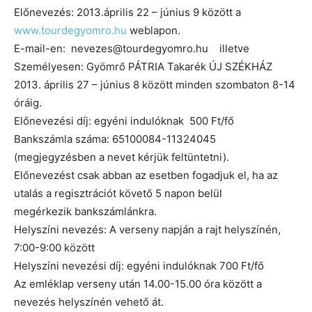
Előnevezés: 2013.április 22 – június 9 között a
www.tourdegyomro.hu
weblapon.
E-mail-en: nevezes@tourdegyomro.hu illetve
Személyesen: Gyömrő PÁTRIA Takarék ÚJ SZÉKHÁZ
2013. április 27 – június 8 között minden szombaton 8-14
óráig.
Előnevezési díj: egyéni indulóknak 500 Ft/fő
Bankszámla száma: 65100084-11324045
(megjegyzésben a nevet kérjük feltüntetni).
Előnevezést csak abban az esetben fogadjuk el, ha az
utalás a regisztrációt követő 5 napon belül
megérkezik bankszámlánkra.
Helyszíni nevezés: A verseny napján a rajt helyszínén,
7:00-9:00 között
Helyszíni nevezési díj: egyéni indulóknak 700 Ft/fő
Az emléklap verseny után 14.00-15.00 óra között a
nevezés helyszínén vehető át.