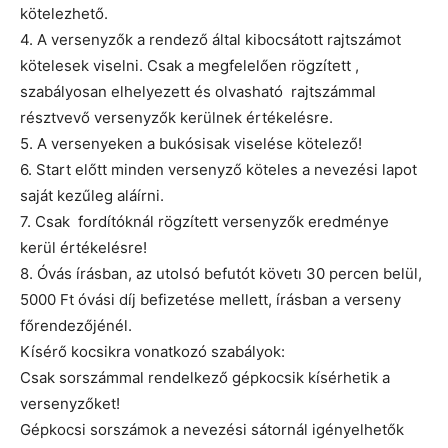
kötelezhető.
4. A versenyzők a rendező által kibocsátott rajtszámot
kötelesek viselni. Csak a megfelelően rögzített ,
szabályosan elhelyezett és olvasható rajtszámmal
résztvevő versenyzők kerülnek értékelésre.
5. A versenyeken a bukósisak viselése kötelező!
6. Start előtt minden versenyző köteles a nevezési lapot
saját kezűleg aláírni.
7. Csak fordítóknál rögzített versenyzők eredménye
kerül értékelésre!
8. Óvás írásban, az utolsó befutót követı 30 percen belül,
5000 Ft óvási díj befizetése mellett, írásban a verseny
főrendezőjénél.
Kísérő kocsikra vonatkozó szabályok:
Csak sorszámmal rendelkező gépkocsik kísérhetik a
versenyzőket!
Gépkocsi sorszámok a nevezési sátornál igényelhetők