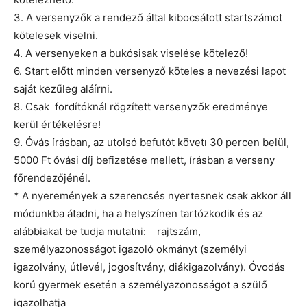
3. A versenyzők a rendező által kibocsátott startszámot
kötelesek viselni.
4. A versenyeken a bukósisak viselése kötelező!
6. Start előtt minden versenyző köteles a nevezési lapot
saját kezűleg aláírni.
8. Csak fordítóknál rögzített versenyzők eredménye
kerül értékelésre!
9. Óvás írásban, az utolsó befutót követı 30 percen belül,
5000 Ft óvási díj befizetése mellett, írásban a verseny
főrendezőjénél.
* A nyeremények a szerencsés nyertesnek csak akkor áll
módunkba átadni, ha a helyszínen tartózkodik és az
alábbiakat be tudja mutatni: rajtszám,
személyazonosságot igazoló okmányt (személyi
igazolvány, útlevél, jogosítvány, diákigazolvány). Óvodás
korú gyermek esetén a személyazonosságot a szülő
igazolhatja