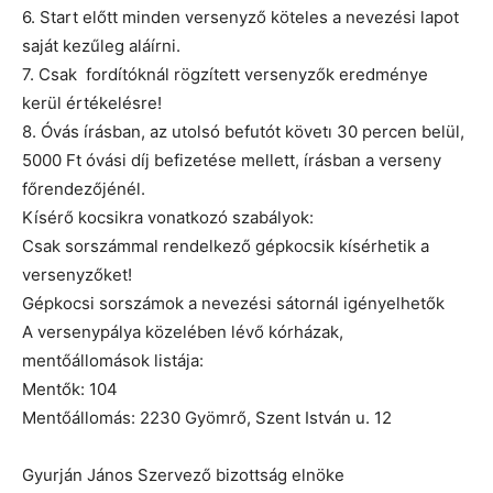
6. Start előtt minden versenyző köteles a nevezési lapot
saját kezűleg aláírni.
7. Csak fordítóknál rögzített versenyzők eredménye
kerül értékelésre!
8. Óvás írásban, az utolsó befutót követı 30 percen belül,
5000 Ft óvási díj befizetése mellett, írásban a verseny
főrendezőjénél.
Kísérő kocsikra vonatkozó szabályok:
Csak sorszámmal rendelkező gépkocsik kísérhetik a
versenyzőket!
Gépkocsi sorszámok a nevezési sátornál igényelhetők
A versenypálya közelében lévő kórházak,
mentőállomások listája:
Mentők: 104
Mentőállomás: 2230 Gyömrő, Szent István u. 12
Gyurján János Szervező bizottság elnöke