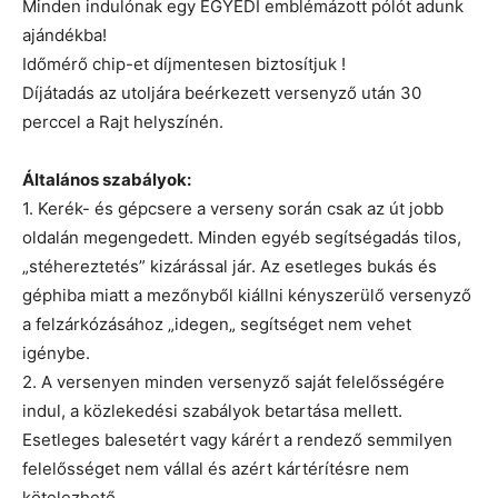
Minden indulónak egy EGYEDI emblémázott pólót adunk
ajándékba!
Időmérő chip-et díjmentesen biztosítjuk !
Díjátadás az utoljára beérkezett versenyző után 30
perccel a Rajt helyszínén.
Általános szabályok:
1. Kerék- és gépcsere a verseny során csak az út jobb
oldalán megengedett. Minden egyéb segítségadás tilos,
„stéhereztetés” kizárással jár. Az esetleges bukás és
géphiba miatt a mezőnyből kiállni kényszerülő versenyző
a felzárkózásához „idegen„ segítséget nem vehet
igénybe.
2. A versenyen minden versenyző saját felelősségére
indul, a közlekedési szabályok betartása mellett.
Esetleges balesetért vagy kárért a rendező semmilyen
felelősséget nem vállal és azért kártérítésre nem
kötelezhető.