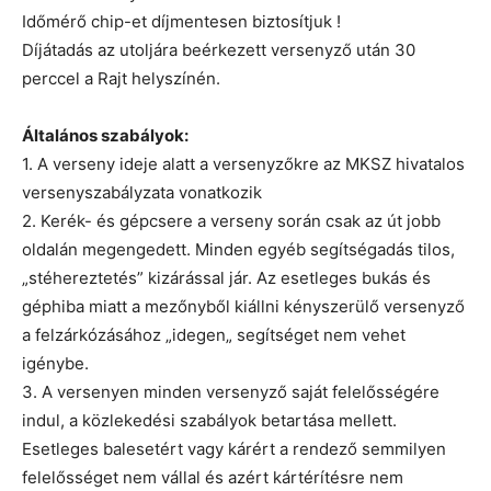
Időmérő chip-et díjmentesen biztosítjuk !
Díjátadás az utoljára beérkezett versenyző után 30
perccel a Rajt helyszínén.
Általános szabályok:
1. A verseny ideje alatt a versenyzőkre az MKSZ hivatalos
versenyszabályzata vonatkozik
2. Kerék- és gépcsere a verseny során csak az út jobb
oldalán megengedett. Minden egyéb segítségadás tilos,
„stéhereztetés” kizárással jár. Az esetleges bukás és
géphiba miatt a mezőnyből kiállni kényszerülő versenyző
a felzárkózásához „idegen„ segítséget nem vehet
igénybe.
3. A versenyen minden versenyző saját felelősségére
indul, a közlekedési szabályok betartása mellett.
Esetleges balesetért vagy kárért a rendező semmilyen
felelősséget nem vállal és azért kártérítésre nem