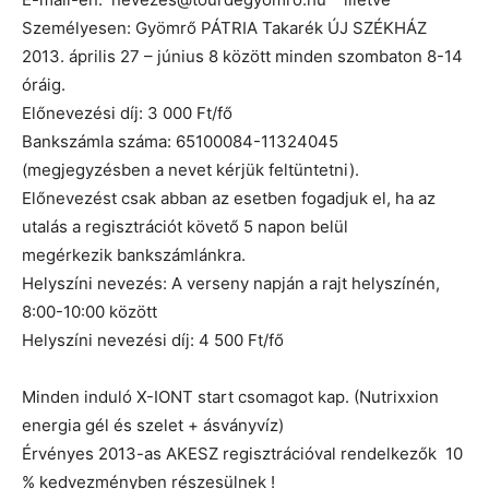
Személyesen: Gyömrő PÁTRIA Takarék ÚJ SZÉKHÁZ
2013. április 27 – június 8 között minden szombaton 8-14
óráig.
Előnevezési díj: 3 000 Ft/fő
Bankszámla száma: 65100084-11324045
(megjegyzésben a nevet kérjük feltüntetni).
Előnevezést csak abban az esetben fogadjuk el, ha az
utalás a regisztrációt követő 5 napon belül
megérkezik bankszámlánkra.
Helyszíni nevezés: A verseny napján a rajt helyszínén,
8:00-10:00 között
Helyszíni nevezési díj: 4 500 Ft/fő
Minden induló X-IONT start csomagot kap. (Nutrixxion
energia gél és szelet + ásványvíz)
Érvényes 2013-as AKESZ regisztrációval rendelkezők 10
% kedvezményben részesülnek !