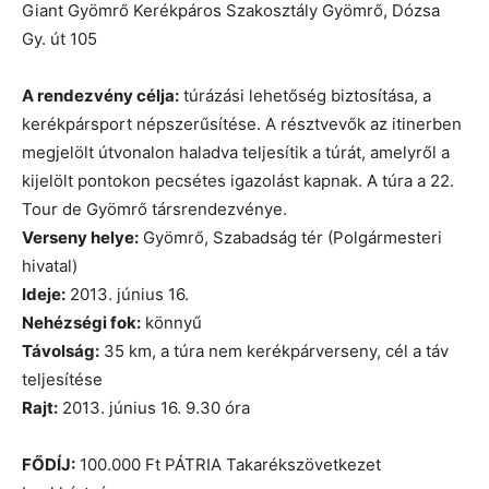
Giant Gyömrő Kerékpáros Szakosztály Gyömrő, Dózsa
Gy. út 105
A rendezvény célja:
túrázási lehetőség biztosítása, a
kerékpársport népszerűsítése. A résztvevők az itinerben
megjelölt útvonalon haladva teljesítik a túrát, amelyről a
kijelölt pontokon pecsétes igazolást kapnak. A túra a 22.
Tour de Gyömrő társrendezvénye.
Verseny helye:
Gyömrő, Szabadság tér (Polgármesteri
hivatal)
Ideje:
2013. június 16.
Nehézségi fok:
könnyű
Távolság:
35 km, a túra nem kerékpárverseny, cél a táv
teljesítése
Rajt:
2013. június 16. 9.30 óra
FŐDÍJ:
100.000 Ft PÁTRIA Takarékszövetkezet