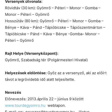
Versenyek útvonala:
Rövidtáv (30 km): Gyömrő – Péteri – Monor – Gomba –
Monor – Péteri – Gyömrő
Hosszútáv (80 km): Gyömrő – Péteri – Monor – Gomba –
Bénye – Káva – Pánd –Tápióbicske – Tápiószentmárton –
Tápióbicske – Pánd – Káva – Bénye -Gomba– Monor –
Péteri – Gyömrő
Rajt Helye (Versenyközpont):
Gyömrő, Szabadság tér (Polgármesteri Hivatal)
Helyezések eldöntése:
Győz az a versenyző, aki az előírt
távot a legrövidebb idő alatt teljesítette.
Nevezés
Előnevezés: 2013.április 22 – június 9 között
www.tourdegyomro.hu
weblapon.
E-mail-en: nevezes@tourdegyomro.hu illetve