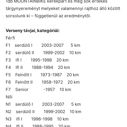
1db MOUNTAINBIKE kerékpárt és még sok értékes
tárgynyereményt melyeket valamennyi rajthoz álló között
sorsolunk ki – függetlenül az eredménytől.
Verseny távjai, kategóriái:
Férfi
F1 serdülő I 2003-2007 5 km
F2 serdülő II 1999-2002 10 km
F3 ifi I 1995-1998 20 km
F4 Ifi II 1988-1994 20 km
F5 Felnőtt I 1973-1987 20 km
F6 Felnőtt II 1958-1972 20 km
F7 Senior -1957 10 km
Női
N1 serdülő I 2003-2007 5 km
N2 serdülő II 1999-2002 10 km
N3 ifi I 1996-1998 10 km
N4 Ifi II 1988-1995 20 km