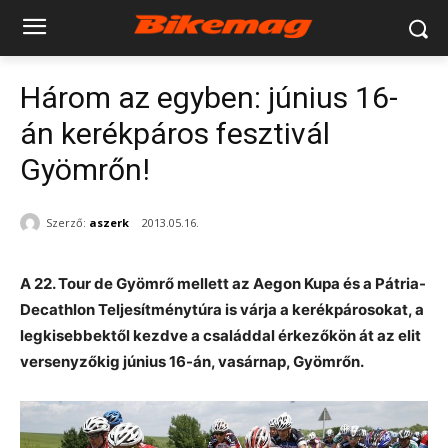
Három az egyben: június 16-
án kerékpáros fesztivál
Gyömrőn!
Szerző:
aszerk
2013.05.16.
A 22. Tour de Gyömrő mellett az Aegon Kupa és a Pátria-
Decathlon Teljesítménytúra is várja a kerékpárosokat, a
legkisebbektől kezdve a családdal érkezőkön át az elit
versenyzőkig június 16-án, vasárnap, Gyömrőn.