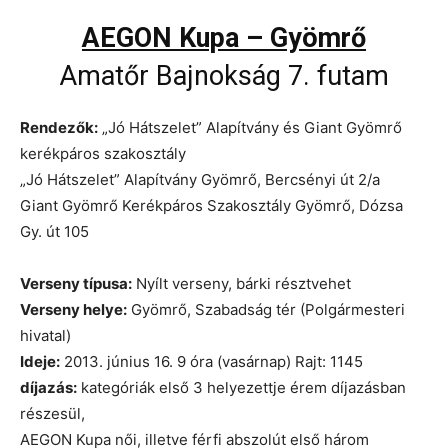
AEGON Kupa – Gyömrő
Amatőr Bajnokság 7. futam
Rendezők:
„Jó Hátszelet” Alapítvány és Giant Gyömrő
kerékpáros szakosztály
„Jó Hátszelet” Alapítvány Gyömrő, Bercsényi út 2/a
Giant Gyömrő Kerékpáros Szakosztály Gyömrő, Dózsa
Gy. út 105
Verseny típusa:
Nyílt verseny, bárki résztvehet
Verseny helye:
Gyömrő, Szabadság tér (Polgármesteri
hivatal)
Ideje:
2013. június 16. 9 óra (vasárnap) Rajt: 1145
díjazás:
kategóriák első 3 helyezettje érem díjazásban
részesül,
AEGON Kupa női, illetve férfi abszolút első három