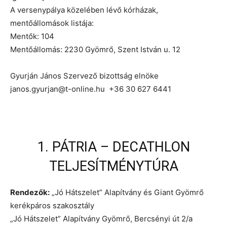
A versenypálya közelében lévő kórházak,
mentőállomások listája:
Mentők: 104
Mentőállomás: 2230 Gyömrő, Szent István u. 12
Gyurján János Szervező bizottság elnöke
janos.gyurjan@t-online.hu +36 30 627 6441
1. PÁTRIA – DECATHLON
TELJESÍTMÉNYTÚRA
Rendezők:
„Jó Hátszelet” Alapítvány és Giant Gyömrő
kerékpáros szakosztály
„Jó Hátszelet” Alapítvány Gyömrő, Bercsényi út 2/a