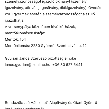
személyazonosságot igazoló okmányt (személyi
igazolvány, útlevél, jogosítvány, diákigazolvány). Óvodás
korú gyermek esetén a személyazonosságot a szülő
igazolhatja.
A versenypálya közelében lévő kórházak,
mentőállomások listája:
Mentők: 104
Mentőállomás: 2230 Gyömrő, Szent István u. 12
Gyurján János Szervező bizottság elnöke
janos.gyurjan@t-online.hu +36 30 627 6441
Rendezők: „Jó Hátszelet” Alapítvány és Giant Gyömrő
kerékpáros szakosztály