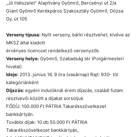
„Jó Hátszelet” Alapítvány Gyömrő, Bercsényi út 2/a
Giant Gyömrő Kerékpáros Szakosztály Gyömrő, Dózsa
Gy. út 105
Verseny típusa:
Nyílt verseny, bárki résztvehet, kívéve az
MKSZ által kiadott
érvényes licenccel rendelkező versenyzők.
Verseny helye:
Gyömrő, Szabadság tér (Polgármesteri
hivatal)
Ideje:
2013. június 16. 9 óra (vasárnap) Rajt: 930- tól
kategóriánként
Díjazás:
egyéni indulóknál érem díjazás, családi futam
résztvevői között a díjakat sorsoljuk
FŐDÍJ: 100.000 Ft PÁTRIA Takarékszövetkezet
bankkártyán.
További díjak: 10 db 50.000 Ft PÁTRIA
Takarékszövetkezet bankkártyán,