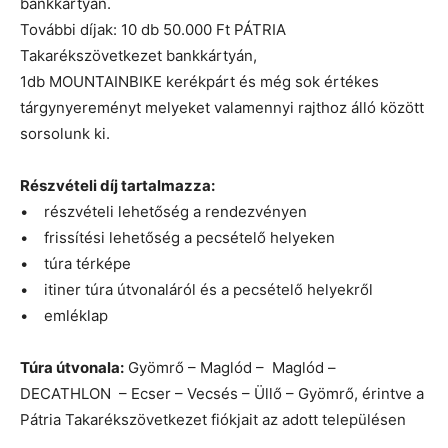
bankkártyán.
További díjak: 10 db 50.000 Ft PÁTRIA
Takarékszövetkezet bankkártyán,
1db MOUNTAINBIKE kerékpárt és még sok értékes
tárgynyereményt melyeket valamennyi rajthoz álló között
sorsolunk ki.
Részvételi díj tartalmazza:
• részvételi lehetőség a rendezvényen
• frissítési lehetőség a pecsételő helyeken
• túra térképe
• itiner túra útvonaláról és a pecsételő helyekről
• emléklap
Túra útvonala:
Gyömrő – Maglód – Maglód –
DECATHLON – Ecser – Vecsés – Üllő – Gyömrő, érintve a
Pátria Takarékszövetkezet fiókjait az adott településen