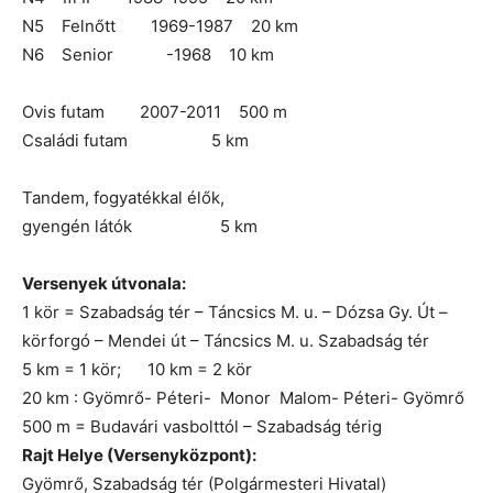
N5 Felnőtt 1969-1987 20 km
N6 Senior -1968 10 km
Ovis futam 2007-2011 500 m
Családi futam 5 km
Tandem, fogyatékkal élők,
gyengén látók 5 km
Versenyek útvonala:
1 kör = Szabadság tér – Táncsics M. u. – Dózsa Gy. Út –
körforgó – Mendei út – Táncsics M. u. Szabadság tér
5 km = 1 kör; 10 km = 2 kör
20 km : Gyömrő- Péteri- Monor Malom- Péteri- Gyömrő
500 m = Budavári vasbolttól – Szabadság térig
Rajt Helye (Versenyközpont):
Gyömrő, Szabadság tér (Polgármesteri Hivatal)