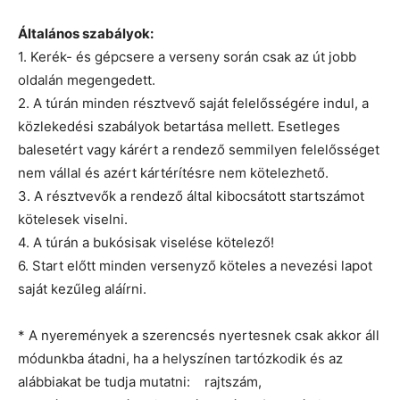
Általános szabályok:
1. Kerék- és gépcsere a verseny során csak az út jobb
oldalán megengedett.
2. A túrán minden résztvevő saját felelősségére indul, a
közlekedési szabályok betartása mellett. Esetleges
balesetért vagy kárért a rendező semmilyen felelősséget
nem vállal és azért kártérítésre nem kötelezhető.
3. A résztvevők a rendező által kibocsátott startszámot
kötelesek viselni.
4. A túrán a bukósisak viselése kötelező!
6. Start előtt minden versenyző köteles a nevezési lapot
saját kezűleg aláírni.
* A nyeremények a szerencsés nyertesnek csak akkor áll
módunkba átadni, ha a helyszínen tartózkodik és az
alábbiakat be tudja mutatni: rajtszám,