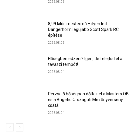
2026.08.06.
8,99 kilós mestermű – ilyen lett
Dangerholm legújabb Scott Spark RC
építése
2026.08.05.
Hőségben edzeni? Igen, de felejtsd el a
tavaszi tempót!
2026.08.04.
Perzselő hőségben dőltek el a Masters OB
és a Brigetio Országúti Mezőnyverseny
csatái
2026.08.04.