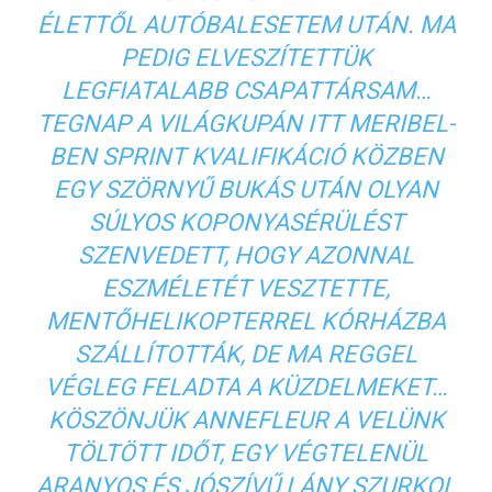
ÉLETTŐL AUTÓBALESETEM UTÁN. MA
PEDIG ELVESZÍTETTÜK
LEGFIATALABB CSAPATTÁRSAM…
TEGNAP A VILÁGKUPÁN ITT MERIBEL-
BEN SPRINT KVALIFIKÁCIÓ KÖZBEN
EGY SZÖRNYŰ BUKÁS UTÁN OLYAN
SÚLYOS KOPONYASÉRÜLÉST
SZENVEDETT, HOGY AZONNAL
ESZMÉLETÉT VESZTETTE,
MENTŐHELIKOPTERREL KÓRHÁZBA
SZÁLLÍTOTTÁK, DE MA REGGEL
VÉGLEG FELADTA A KÜZDELMEKET…
KÖSZÖNJÜK ANNEFLEUR A VELÜNK
TÖLTÖTT IDŐT, EGY VÉGTELENÜL
ARANYOS ÉS JÓSZÍVŰ LÁNY SZURKOL