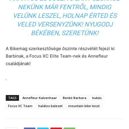
NEKÜNK MÁR FENTRŐL, MINDIG
VELÜNK LESZEL, HOLNAP ÉRTED ÉS
VELED VERSENYZÜNK! NYUGODJ
BÉKÉBEN, SZERETÜNK!
A Bikemag szerkesztősége őszinte részvétét fejezi ki
Barbinak, a Focus XC Elite Team-nek és Annefleur
családjának!
.
TAGS
Annefleur Kalvenhaar
Benkó Barbara
bukás
Focus XC Team
halálos baleset
mountain bike teszt