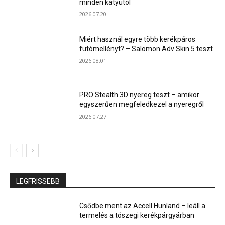
minden kátyútól
2026.07.20.
Miért használ egyre több kerékpáros
futómellényt? – Salomon Adv Skin 5 teszt
2026.08.01.
PRO Stealth 3D nyereg teszt – amikor
egyszerűen megfeledkezel a nyeregről
2026.07.27.
LEGFRISSEBB
Csődbe ment az Accell Hunland – leáll a
termelés a tószegi kerékpárgyárban