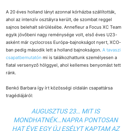
A 20 éves holland lányt azonnal kórházba szállították,
ahol az intenzív osztályra került, de szombat reggel
sajnos belehalt sérülésébe. Annefleur a Focus XC Team
egyik jövőbeni nagy reménysége volt, első éves U23-
asként már cyclocross Európa-bajnokságot nyert, XCO-
ban pedig második lett a holland bajnokságon.
A tavaszi
csapatbemutatón
mi is találkozhattunk személyesen a
fiatal versenyző hölggyel, ahol kellemes benyomást tett
ránk.
Benkó Barbara így írt közösségi oldalán csapattársa
tragédiájáról:
AUGUSZTUS 23… MIT IS
MONDHATNÉK…NAPRA PONTOSAN
HAT ÉVE EGY ÚJ ESÉLYT KAPTAM AZ