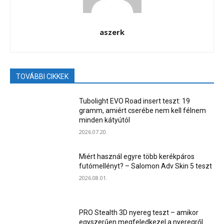
aszerk
TOVÁBBI CIKKEK
Tubolight EVO Road insert teszt: 19
gramm, amiért cserébe nem kell félnem
minden kátyútól
2026.07.20.
Miért használ egyre több kerékpáros
futómellényt? – Salomon Adv Skin 5 teszt
2026.08.01.
PRO Stealth 3D nyereg teszt – amikor
egyszerűen megfeledkezel a nyeregről