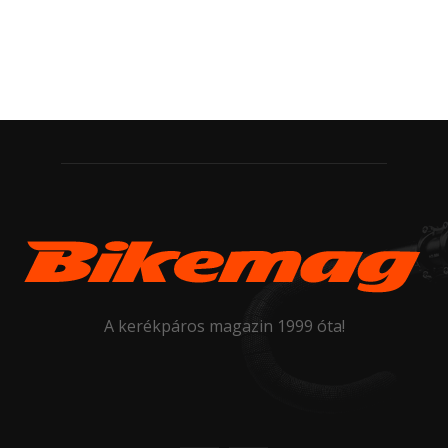
A kerékpáros magazin 1999 óta!