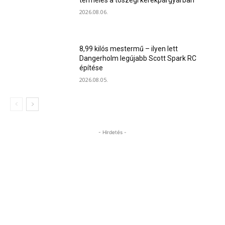
termelés a tószegi kerékpárgyárban
2026.08.06.
8,99 kilós mestermű – ilyen lett
Dangerholm legújabb Scott Spark RC
építése
2026.08.05.
- Hirdetés -