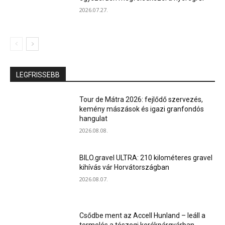
2026.07.27.
LEGFRISSEBB
Tour de Mátra 2026: fejlődő szervezés,
kemény mászások és igazi granfondós
hangulat
2026.08.08.
BILO.gravel ULTRA: 210 kilométeres gravel
kihívás vár Horvátországban
2026.08.07.
Csődbe ment az Accell Hunland – leáll a