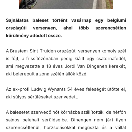
Sajnálatos baleset történt vasárnap egy belgiumi
országúti versenyen, ahol több szerencsétlen
körülmény adódott össze.
A Brustem-Sint-Truiden országúti versenyen komoly szél
is fújt, a frissítőzónában pedig kiállt egy csatornafedél,
ami megvezette a 18 éves Jordi Van Dingenen kerekét,
aki belerepült a zóna szélén állók közé.
Az ex-profi Ludwig Wynants 54 éves feleségét ütötte el,
aki súlyos sérüléseket szenvedett.
A balesetet szenvedő nőt kórházba szállították, de hétfőn
sajnos belehalt sérüléseibe. Dinengen nem járt ilyen
szerencsétlenül, horzsolásokkal megúszta és a vállát