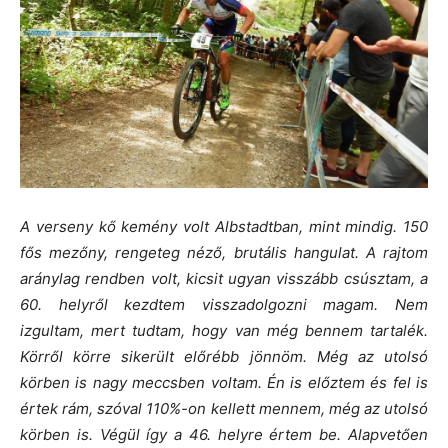
A verseny kő kemény volt Albstadtban, mint mindig. 150
fős mezőny, rengeteg néző, brutális hangulat. A rajtom
aránylag rendben volt, kicsit ugyan visszább csúsztam, a
60. helyről kezdtem visszadolgozni magam. Nem
izgultam, mert tudtam, hogy van még bennem tartalék.
Körről körre sikerült előrébb jönnöm. Még az utolsó
körben is nagy meccsben voltam. Én is előztem és fel is
értek rám, szóval 110%-on kellett mennem, még az utolsó
körben is. Végül így a 46. helyre értem be. Alapvetően