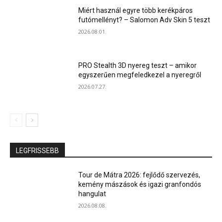
Miért használ egyre több kerékpáros
futómellényt? – Salomon Adv Skin 5 teszt
2026.08.01.
PRO Stealth 3D nyereg teszt – amikor
egyszerűen megfeledkezel a nyeregről
2026.07.27.
LEGFRISSEBB
Tour de Mátra 2026: fejlődő szervezés,
kemény mászások és igazi granfondós
hangulat
2026.08.08.