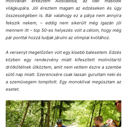
motiváltan érkeztem Albstadtba, az idei második
világkupára. Jól éreztem magam az edzéseken és úgy
összességében is. Bár valahogy ez a pálya nem annyira
fekszik nekem, – eddig nem sikerült még igazán jól
mennem itt – top 50-es helyezés volt a célom, hogy még
pár ponttal hozzá tudjak járulni az olimpiai kvótához.
A versenyt megelőzően volt egy kisebb balesetem. Edzés
közben egy rendezvény miatt kifeszített molinótartó
drótkötélnek ütköztem, amit nem vettem észre a szembe
sütő nap miatt. Szerencsére csak lassan gurultam neki és
a szemüvegem tompított. Egy monoklival megúsztam az
esetet.