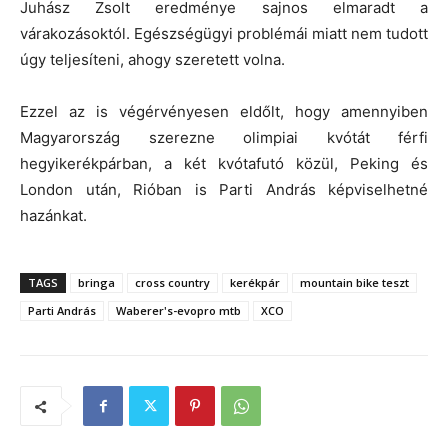
Juhász Zsolt eredménye sajnos elmaradt a
várakozásoktól. Egészségügyi problémái miatt nem tudott
úgy teljesíteni, ahogy szeretett volna.
Ezzel az is végérvényesen eldőlt, hogy amennyiben
Magyarország szerezne olimpiai kvótát férfi
hegyikerékpárban, a két kvótafutó közül, Peking és
London után, Rióban is Parti András képviselhetné
hazánkat.
TAGS
bringa
cross country
kerékpár
mountain bike teszt
Parti András
Waberer's-evopro mtb
XCO