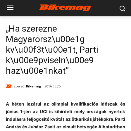
„Ha szerezne
Magyarorsz\u00e1g
kv\u00f3t\u00e1t, Parti
k\u00e9pviseln\u00e9
haz\u00e1nkat”
Szerző:
Bikemag
2016.05.25.
A héten lezárul az olimpiai kvalifikációs időszak és
június 1-jén az UCI is kihirdeti mely országok nyertek
indulásra feljogosító kvótát az ötkarikás játékokra. Parti
András és Juhász Zsolt az elmúlt hétvégén Albstadtban