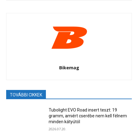
Bikemag
TOVÁBBI CIKKEK
Tubolight EVO Road insert teszt: 19
gramm, amiért cserébe nem kell félnem
minden kátyútól
2026.07.20.