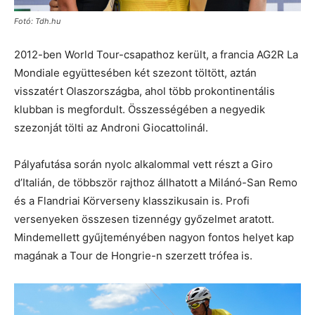
Fotó: Tdh.hu
2012-ben World Tour-csapathoz került, a francia AG2R La
Mondiale együttesében két szezont töltött, aztán
visszatért Olaszországba, ahol több prokontinentális
klubban is megfordult. Összességében a negyedik
szezonját tölti az Androni Giocattolinál.
Pályafutása során nyolc alkalommal vett részt a Giro
d’Italián, de többször rajthoz állhatott a Milánó-San Remo
és a Flandriai Körverseny klasszikusain is. Profi
versenyeken összesen tizennégy győzelmet aratott.
Mindemellett gyűjteményében nagyon fontos helyet kap
magának a Tour de Hongrie-n szerzett trófea is.