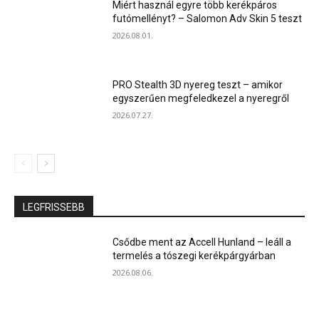
Miért használ egyre több kerékpáros
futómellényt? – Salomon Adv Skin 5 teszt
2026.08.01.
PRO Stealth 3D nyereg teszt – amikor
egyszerűen megfeledkezel a nyeregről
2026.07.27.
LEGFRISSEBB
Csődbe ment az Accell Hunland – leáll a
termelés a tószegi kerékpárgyárban
2026.08.06.