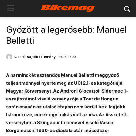
Győzött a legerősebb: Manuel
Belletti
Szerző:
sajtóközlemény
2018.08.20.
A harminckét esztendős Manuel Belletti meggyőző
teljesítménnyel nyerte meg az UCI 2.1-es kategóriájú
Magyar Körversenyt. Az Androni Giocattoli Sidermec 1-
es rajtszámot viselő versenyzője a Tour de Hongrie
során csupán az utolsó etapon nem került be a legjobb
három közé, ennek egy bukás volt az oka. Az összetett
versenyben a Szingapúr becenevet viselő Vasco
Bergamaschi 1930-as diadala után másodszor