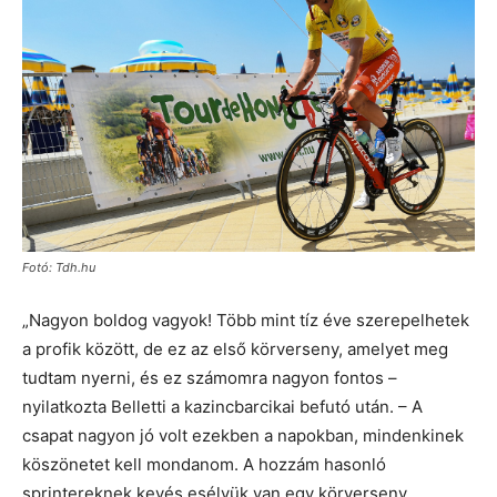
Fotó: Tdh.hu
„Nagyon boldog vagyok! Több mint tíz éve szerepelhetek
a profik között, de ez az első körverseny, amelyet meg
tudtam nyerni, és ez számomra nagyon fontos –
nyilatkozta Belletti a kazincbarcikai befutó után. – A
csapat nagyon jó volt ezekben a napokban, mindenkinek
köszönetet kell mondanom. A hozzám hasonló
sprintereknek kevés esélyük van egy körverseny