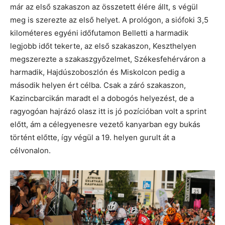
már az első szakaszon az összetett élére állt, s végül
meg is szerezte az első helyet. A prológon, a siófoki 3,5
kilométeres egyéni időfutamon Belletti a harmadik
legjobb időt tekerte, az első szakaszon, Keszthelyen
megszerezte a szakaszgyőzelmet, Székesfehérváron a
harmadik, Hajdúszoboszlón és Miskolcon pedig a
második helyen ért célba. Csak a záró szakaszon,
Kazincbarcikán maradt el a dobogós helyezést, de a
ragyogóan hajrázó olasz itt is jó pozícióban volt a sprint
előtt, ám a célegyenesre vezető kanyarban egy bukás
történt előtte, így végül a 19. helyen gurult át a
célvonalon.