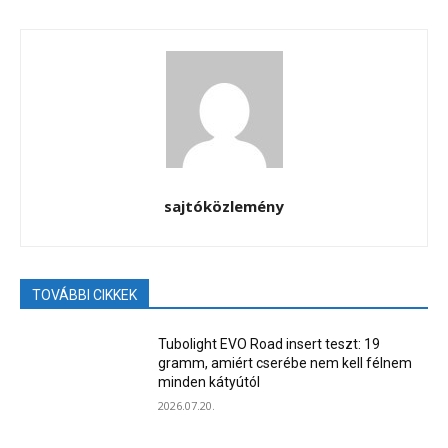
sajtóközlemény
TOVÁBBI CIKKEK
Tubolight EVO Road insert teszt: 19
gramm, amiért cserébe nem kell félnem
minden kátyútól
2026.07.20.