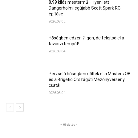
8,99 kilós mestermű – ilyen lett
Dangerholm legújabb Scott Spark RC
építése
2026.08.05.
Hőségben edzeni? Igen, de felejtsd el a
tavaszi tempót!
2026.08.04.
Perzselő hőségben dőltek el a Masters OB
és a Brigetio Országúti Mezőnyverseny
csatái
2026.08.04.
- Hirdetés -