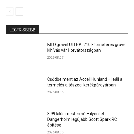
LEGFRISSEBB
BILO.gravel ULTRA: 210 kilométeres gravel
kihívás vár Horvátországban
2026.08.07.
Csődbe ment az Accell Hunland – leáll a
termelés a tószegi kerékpárgyárban
2026.08.06.
8,99 kilós mestermű – ilyen lett
Dangerholm legújabb Scott Spark RC
építése
2026.08.05.