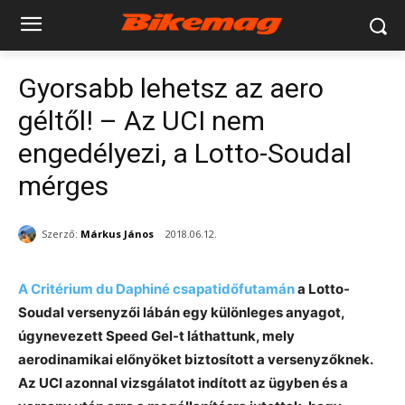
Gyorsabb lehetsz az aero
géltől! – Az UCI nem
engedélyezi, a Lotto-Soudal
mérges
Szerző:
Márkus János
2018.06.12.
A Critérium du Daphiné csapatidőfutamán
a Lotto-
Soudal versenyzői lábán egy különleges anyagot,
úgynevezett Speed Gel-t láthattunk, mely
aerodinamikai előnyöket biztosított a versenyzőknek.
Az UCI azonnal vizsgálatot indított az ügyben és a