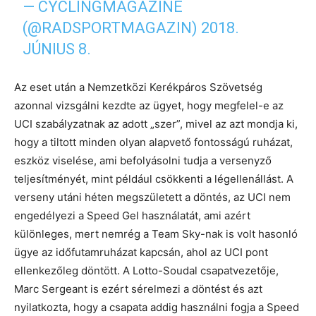
— CYCLINGMAGAZINE
(@RADSPORTMAGAZIN)
2018.
JÚNIUS 8.
Az eset után a Nemzetközi Kerékpáros Szövetség
azonnal vizsgálni kezdte az ügyet, hogy megfelel-e az
UCI szabályzatnak az adott „szer”, mivel az azt mondja ki,
hogy a tiltott minden olyan alapvető fontosságú ruházat,
eszköz viselése, ami befolyásolni tudja a versenyző
teljesítményét, mint például csökkenti a légellenállást. A
verseny utáni héten megszületett a döntés, az UCI nem
engedélyezi a Speed Gel használatát, ami azért
különleges, mert nemrég a Team Sky-nak is volt hasonló
ügye az időfutamruházat kapcsán, ahol az UCI pont
ellenkezőleg döntött. A Lotto-Soudal csapatvezetője,
Marc Sergeant is ezért sérelmezi a döntést és azt
nyilatkozta, hogy a csapata addig használni fogja a Speed