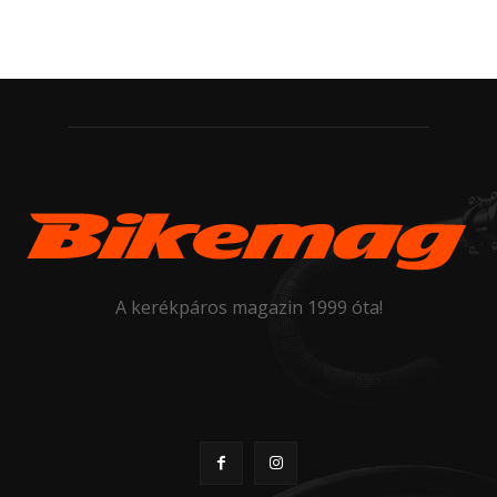
A kerékpáros magazin 1999 óta!