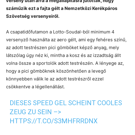
verseny után arra a megállapításra jutottak, hogy
száműzik ezt a fajta gélt a Nemzetközi Kerékpáros
Szövetség versenyeiről.
A csapatidőfutamon a Lotto-Soudal-ból minimum 4
versenyző használta az aero gélt, ami egy fehéres színű,
az adott testrészen pici gömböket képző anyag, mely
látszólag úgy néz ki, mintha a kosz és az izzadtság állt
volna össze a sportolók adott testrészén. A lényege az,
hogy a pici gömböknek köszönhetően a levegő
könnyebben válik le az adott testrészről ezzel
csökkentve a légellenállást.
DIESES SPEED GEL SCHEINT COOLES
ZEUG ZU SEIN –>
HTTPS://T.CO/S3MHFRRDNX