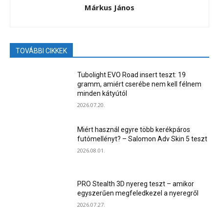
Márkus János
TOVÁBBI CIKKEK
Tubolight EVO Road insert teszt: 19
gramm, amiért cserébe nem kell félnem
minden kátyútól
2026.07.20.
Miért használ egyre több kerékpáros
futómellényt? – Salomon Adv Skin 5 teszt
2026.08.01.
PRO Stealth 3D nyereg teszt – amikor
egyszerűen megfeledkezel a nyeregről
2026.07.27.