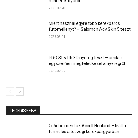
minden kátyútól
2026.07.20.
Miért használ egyre több kerékpáros
futómellényt? – Salomon Adv Skin 5 teszt
2026.08.01.
PRO Stealth 3D nyereg teszt – amikor
egyszerűen megfeledkezel a nyeregről
2026.07.27.
LEGFRISSEBB
Csődbe ment az Accell Hunland – leáll a
termelés a tószegi kerékpárgyárban