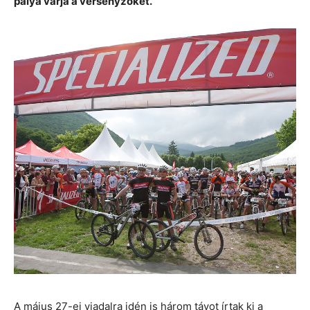
pálya várja a versenyzőket.
A május 27-ei viadalra idén is három távot írtak ki a