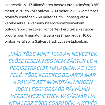
szervezők. A 117 kilométeres hosszú táv alkalmával 3250
méter, a 70-es középtávon 1700 méter, a 39 kilométeres
rövidtáv esetében 750 méter szintkülönbség vár a
kerekesekre. A verseny kísérőrendezvényeként
outdoorsport fesztivál, koncertek kerültek a kétnapos
programba. A maraton rajtjára vasárnap reggel 10.00
órakor kerül sor a Szilvásváradi Lovas-stadionban.
„MÁR TÖBB MINT 1200-AN NEVEZTEK
ELŐZETESEN, MÉG NEM ZÁRTUK LE A
REGISZTRÁCIÓT, HALADUNK AZ 1300
FELÉ. TÖBB KEREKES BEJÁRTA MÁR
A PÁLYÁT, AZT MONDTÁK, MINDEN
IDŐK LEGGYORSABB PÁLYÁJÁN
VERSENYEZHETNEK VASÁRNAP, HA
NEM LESZ TÖBB CSAPADÉK. A KEVÉS