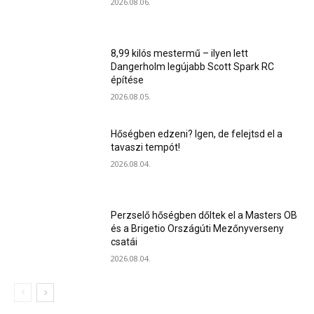
2026.08.06.
8,99 kilós mestermű – ilyen lett
Dangerholm legújabb Scott Spark RC
építése
2026.08.05.
Hőségben edzeni? Igen, de felejtsd el a
tavaszi tempót!
2026.08.04.
Perzselő hőségben dőltek el a Masters OB
és a Brigetio Országúti Mezőnyverseny
csatái
2026.08.04.