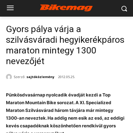
Gyors pálya várja a
szilvásváradi hegyikerékpáros
maraton mintegy 1300
nevezőjét
Szerző:
sajtóközlemény
2012.05.25.
Pünkösdvasárnap nyolcadik évadját kezdi a Top
Maraton Mountain Bike sorozat. A XI. Specialized
Maraton Szilvásvárad három távjára már mintegy
1300-an neveztek. Ha addig nem esik az eső, az eddigi
kevés csapadéknak köszönhetően rendkívül gyors