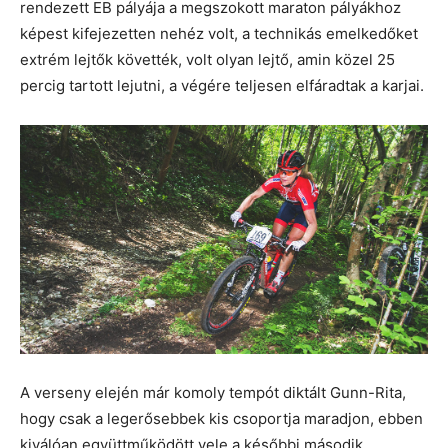
rendezett EB pályája a megszokott maraton pályákhoz
képest kifejezetten nehéz volt, a technikás emelkedőket
extrém lejtők követték, volt olyan lejtő, amin közel 25
percig tartott lejutni, a végére teljesen elfáradtak a karjai.
A verseny elején már komoly tempót diktált Gunn-Rita,
hogy csak a legerősebbek kis csoportja maradjon, ebben
kiválóan együttműködött vele a későbbi második