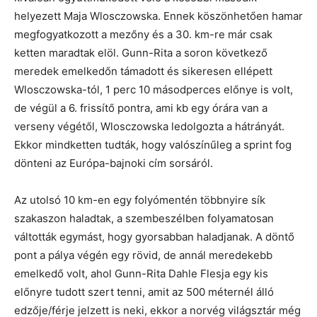
helyezett Maja Wlosczowska. Ennek köszönhetően hamar
megfogyatkozott a mezőny és a 30. km-re már csak
ketten maradtak elöl. Gunn-Rita a soron következő
meredek emelkedőn támadott és sikeresen ellépett
Wlosczowska-tól, 1 perc 10 másodperces előnye is volt,
de végül a 6. frissítő pontra, ami kb egy órára van a
verseny végétől, Wlosczowska ledolgozta a hátrányát.
Ekkor mindketten tudták, hogy valószínűleg a sprint fog
dönteni az Európa-bajnoki cím sorsáról.
Az utolsó 10 km-en egy folyómentén többnyire sík
szakaszon haladtak, a szembeszélben folyamatosan
váltották egymást, hogy gyorsabban haladjanak. A döntő
pont a pálya végén egy rövid, de annál meredekebb
emelkedő volt, ahol Gunn-Rita Dahle Flesja egy kis
előnyre tudott szert tenni, amit az 500 méternél álló
edzője/férje jelzett is neki, ekkor a norvég világsztár még