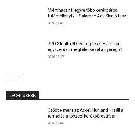
Miért használ egyre több kerékpáros
futómellényt? – Salomon Adv Skin 5 teszt
2026.08.01.
PRO Stealth 3D nyereg teszt – amikor
egyszerűen megfeledkezel a nyeregről
2026.07.27.
LEGFRISSEBB
Csődbe ment az Accell Hunland – leáll a
termelés a tószegi kerékpárgyárban
2026.08.06.