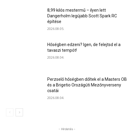
8,99 kilós mestermű – ilyen lett
Dangerholm legújabb Scott Spark RC
építése
2026.08.05.
Hőségben edzeni? Igen, de felejtsd el a
tavaszi tempót!
2026.08.04.
Perzselő hőségben dőltek el a Masters OB
és a Brigetio Országúti Mezőnyverseny
csatái
2026.08.04.
- Hirdetés -