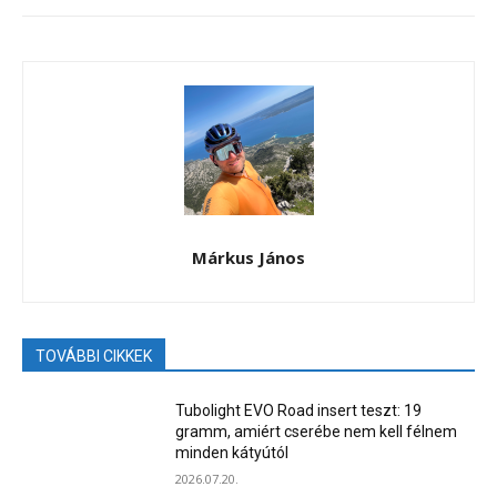
Márkus János
TOVÁBBI CIKKEK
Tubolight EVO Road insert teszt: 19
gramm, amiért cserébe nem kell félnem
minden kátyútól
2026.07.20.