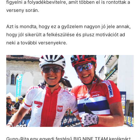
figyelni a folyadékbevitelre, amit többen el is rontottak a
verseny során.
Azt is mondta, hogy ez a győzelem nagyon jó jele annak,
hogy jól sikerült a felkészülése és plusz motivációt ad
neki a további versenyekre.
Gunn-Rita egy egyedi festésű BIG.NINE TEAM kerékpárt