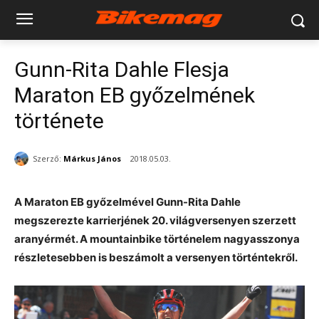
Gunn-Rita Dahle Flesja
Maraton EB győzelmének
története
Szerző:
Márkus János
2018.05.03.
A Maraton EB győzelmével Gunn-Rita Dahle
megszerezte karrierjének 20. világversenyen szerzett
aranyérmét. A mountainbike történelem nagyasszonya
részletesebben is beszámolt a versenyen történtekről.