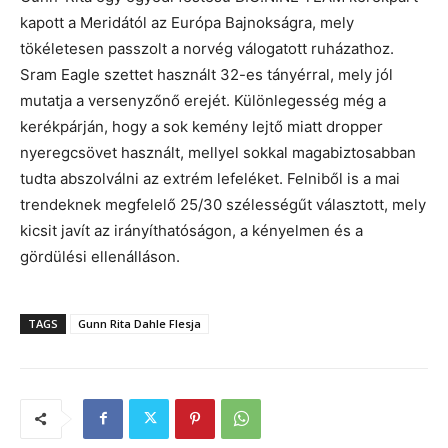
kapott a Meridától az Európa Bajnokságra, mely
tökéletesen passzolt a norvég válogatott ruházathoz.
Sram Eagle szettet használt 32-es tányérral, mely jól
mutatja a versenyzőnő erejét. Különlegesség még a
kerékpárján, hogy a sok kemény lejtő miatt dropper
nyeregcsövet használt, mellyel sokkal magabiztosabban
tudta abszolválni az extrém lefeléket. Felniből is a mai
trendeknek megfelelő 25/30 szélességűt választott, mely
kicsit javít az irányíthatóságon, a kényelmen és a
gördülési ellenálláson.
TAGS
Gunn Rita Dahle Flesja