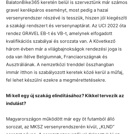
BalatonBike365 keretén belül is szerveztünk már számos
gravel kerékpáros eseményt, most pedig a hazai
versenyrendszer részévé is tesszük, hiszen jól kiegészíti
a szakági rendszert és versenynaptárat. Az UCI 2022 óta
rendez GRAVEL EB-t és VB-t, amelynek elfogadott
kvalifikációs szabályai és sorozata van. A Következő
három évben már a világbajnokságok rendezési joga is
oda van ítélve Belgiumnak, Franciaországnak és
Ausztráliának. A nemzetközi trenddel összhangban
immár itthon is szabályozott keretek közé kerül a műfaj,
fel lehet készülni ezekre a megmérettetésekre.
Mi kell egy új szakág elindításához? Kikkel tervezik az
indulást?
Magyarországon működött már egy öt futamból álló
sorozat, az MKSZ versenyrendszerén kívül, „KLND”