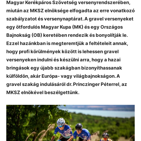
Magyar Kerékpáros Szövetség versenyrendszerében,
miután az MKSZ elnöksége elfogadta az erre vonatkozó
szabályzatot és versenynaptárat. A gravel versenyeket
egy ötfordulós Magyar Kupa (MK) és egy Országos
Bajnokság (OB) keretében rendezik és bonyolítják le.
Ezzel hazánkban is megteremtjük a feltételeit annak,
hogy profi körülmények között is lehessen gravel
versenyeken indulni és készülni arra, hogy a hazai
bringások egy újabb szakágban bizonyíthassanak
külföldön, akár Európa- vagy világbajnokságon. A
gravel szakág indulásáról dr. Princzinger Péterrel, az
MKSZ elnökével beszélgettünk.