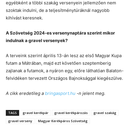
egyébként a többi szakág versenyein jellemzően nem
szoktak indulni, de a teljesítménytúráknál nagyobb
kihívást keresnek.
A Szövetség 2024-es versenynaptára szerint mikor
indulnak a gravel versenyek?
A terveink szerint április 13-án lesz az első Magyar Kupa
futam a Mátrában, majd ezt követően szeptemberig
zajlanak a futamok, a nyáron egy, előre láthatóan Balaton-
felvidéken tervezett Országos Bajnoksággal kiegészülve.
A cikk eredetileg a
bringasport.hu
-n jelent meg.
TAGS
gravel kerékpár
gravel kerékpározás
gravel szakág
gravel verseny
Magyar Kerékpáros Szövetség