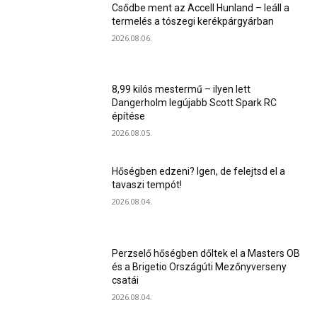
Csődbe ment az Accell Hunland – leáll a
termelés a tószegi kerékpárgyárban
2026.08.06.
8,99 kilós mestermű – ilyen lett
Dangerholm legújabb Scott Spark RC
építése
2026.08.05.
Hőségben edzeni? Igen, de felejtsd el a
tavaszi tempót!
2026.08.04.
Perzselő hőségben dőltek el a Masters OB
és a Brigetio Országúti Mezőnyverseny
csatái
2026.08.04.