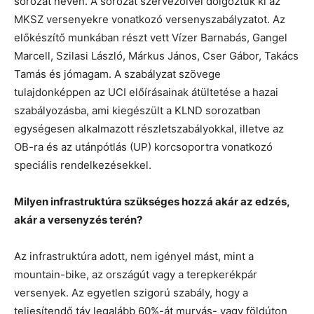
sorozat néven. A sorozat szervezőivel dolgoztuk ki az
MKSZ versenyekre vonatkozó versenyszabályzatot. Az
előkészítő munkában részt vett Vízer Barnabás, Gangel
Marcell, Szilasi László, Márkus János, Cser Gábor, Takács
Tamás és jómagam. A szabályzat szövege
tulajdonképpen az UCI előírásainak átültetése a hazai
szabályozásba, ami kiegészült a KLND sorozatban
egységesen alkalmazott részletszabályokkal, illetve az
OB-ra és az utánpótlás (UP) korcsoportra vonatkozó
speciális rendelkezésekkel.
Milyen infrastruktúra szükséges hozzá akár az edzés,
akár a versenyzés terén?
Az infrastruktúra adott, nem igényel mást, mint a
mountain-bike, az országút vagy a terepkerékpár
versenyek. Az egyetlen szigorú szabály, hogy a
teljesítendő táv legalább 60%-át murvás- vagy földúton