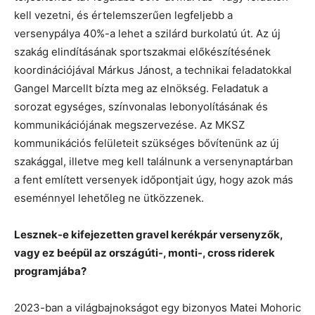
kell vezetni, és értelemszerűen legfeljebb a
versenypálya 40%-a lehet a szilárd burkolatú út. Az új
szakág elindításának sportszakmai előkészítésének
koordinációjával Márkus Jánost, a technikai feladatokkal
Gangel Marcellt bízta meg az elnökség. Feladatuk a
sorozat egységes, színvonalas lebonyolításának és
kommunikációjának megszervezése. Az MKSZ
kommunikációs felületeit szükséges bővítenünk az új
szakággal, illetve meg kell találnunk a versenynaptárban
a fent említett versenyek időpontjait úgy, hogy azok más
eseménnyel lehetőleg ne ütközzenek.
Lesznek-e kifejezetten gravel kerékpár versenyzők,
vagy ez beépül az országúti-, monti-, cross riderek
programjába?
2023-ban a világbajnokságot egy bizonyos Matei Mohoric