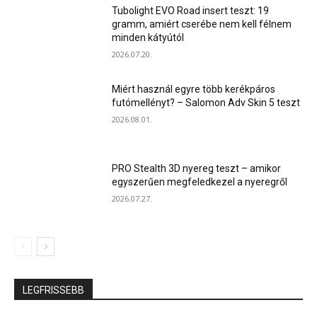
Tubolight EVO Road insert teszt: 19
gramm, amiért cserébe nem kell félnem
minden kátyútól
2026.07.20.
Miért használ egyre több kerékpáros
futómellényt? – Salomon Adv Skin 5 teszt
2026.08.01.
PRO Stealth 3D nyereg teszt – amikor
egyszerűen megfeledkezel a nyeregről
2026.07.27.
LEGFRISSEBB