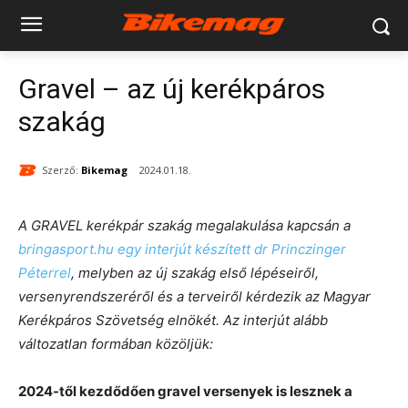
Gravel – az új kerékpáros
szakág
Szerző:
Bikemag
2024.01.18.
A GRAVEL kerékpár szakág megalakulása kapcsán a
bringasport.hu egy interjút készített dr Princzinger
Péterrel
, melyben az új szakág első lépéseiről,
versenyrendszeréről és a terveiről kérdezik az Magyar
Kerékpáros Szövetség elnökét. Az interjút alább
változatlan formában közöljük:
2024-től kezdődően gravel versenyek is lesznek a