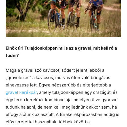
Elnök úr! Tulajdonképpen mi is az a gravel, mit kell róla
tudni?
Maga a gravel szó kavicsot, sódert jelent, ebből a
„gravelezés” a kavicsos, murvás úton való bringázás
elnevezése lett. Egyre népszerűbb és elterjedtebb a
gravel kerékpár
, amely tulajdonképpen egy országúti és
egy terep kerékpár kombinációja, amelyen ülve gyorsan
tudunk haladni, de nem kell megijednünk akkor sem, ha
elfogy alólunk az aszfalt. A túrakerékpározásban eddig is
előszeretettel használtuk, többek között a