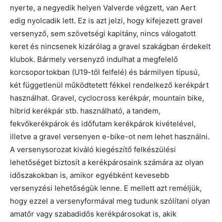
nyerte, a negyedik helyen Valverde végzett, van Aert
edig nyolcadik lett. Ez is azt jelzi, hogy kifejezett gravel
versenyző, sem szövetségi kapitány, nincs válogatott
keret és nincsenek kizárólag a gravel szakágban érdekelt
klubok. Bármely versenyző indulhat a megfelelő
korcsoportokban (U19-től felfelé) és bármilyen típusú,
két függetlenül működtetett fékkel rendelkező kerékpárt
használhat. Gravel, cyclocross kerékpár, mountain bike,
hibrid kerékpár stb. használható, a tandem,
fekvőkerékpárok és időfutam kerékpárok kivételével,
illetve a gravel versenyen e-bike-ot nem lehet használni.
A versenysorozat kiváló kiegészítő felkészülési
lehetőséget biztosít a kerékpárosaink számára az olyan
időszakokban is, amikor egyébként kevesebb
versenyzési lehetőségük lenne. E mellett azt reméljük,
hogy ezzel a versenyformával meg tudunk szólítani olyan
amatőr vagy szabadidős kerékpárosokat is, akik