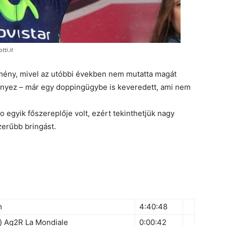
tti.it
mény, mivel az utóbbi években nem mutatta magát
enyez – már egy doppingügybe is keveredett, ami nem
 egyik főszereplője volt, ezért tekinthetjük nagy
zerűbb bringást.
m
4:40:48
) Ag2R La Mondiale
0:00:42