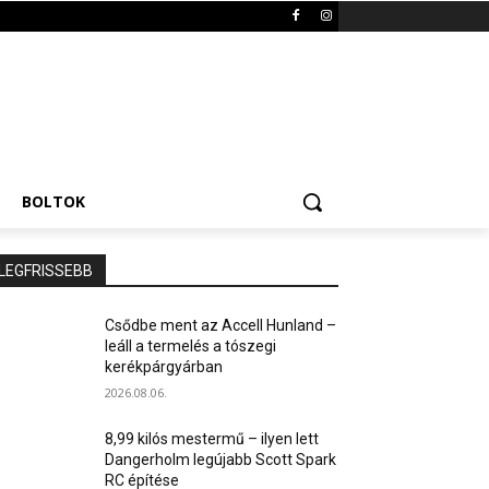
BOLTOK
LEGFRISSEBB
Csődbe ment az Accell Hunland –
leáll a termelés a tószegi
kerékpárgyárban
2026.08.06.
8,99 kilós mestermű – ilyen lett
Dangerholm legújabb Scott Spark
RC építése