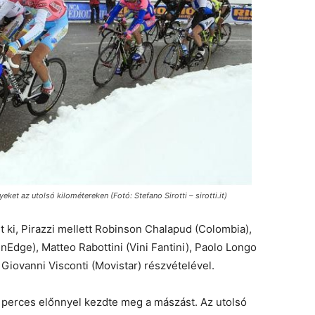
et az utolsó kilométereken (Fotó: Stefano Sirotti – sirotti.it)
 ki, Pirazzi mellett Robinson Chalapud (Colombia),
Edge), Matteo Rabottini (Vini Fantini), Paolo Longo
Giovanni Visconti (Movistar) részvételével.
perces előnnyel kezdte meg a mászást. Az utolsó