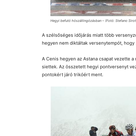
Hegyi befutó hószállingózásban – (Fotó: Stefano Sirotti 
A szélsőséges időjárás miatt több versenyző
hegyen nem diktáltak versenytempót, hogy a 
A Cenis hegyen az Astana csapat vezette a 
siettek. Az összetett hegyi pontversenyt vez
pontokért járó trikóért ment.