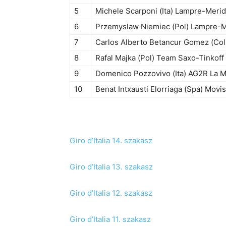
5
Michele Scarponi (Ita) Lampre-Meri
6
Przemyslaw Niemiec (Pol) Lampre-M
7
Carlos Alberto Betancur Gomez (Col
8
Rafal Majka (Pol) Team Saxo-Tinkoff
9
Domenico Pozzovivo (Ita) AG2R La M
10
Benat Intxausti Elorriaga (Spa) Movi
.
Giro d’Italia 14. szakasz
Giro d’Italia 13. szakasz
Giro d’Italia 12. szakasz
Giro d’Italia 11. szakasz