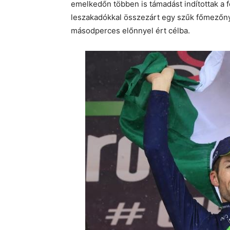
emelkedőn többen is támadást indítottak a
leszakadókkal összezárt egy szűk főmezőny.
másodperces előnnyel ért célba.