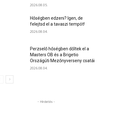
2026.08.05.
Hőségben edzeni? Igen, de
felejtsd el a tavaszi tempót!
2026.08.04.
Perzselő hőségben dőltek el a
Masters OB és a Brigetio
Országúti Mezőnyverseny csatái
2026.08.04.
- Hirdetés -