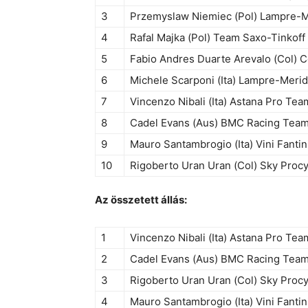
3
Przemyslaw Niemiec (Pol) Lampre-M
4
Rafal Majka (Pol) Team Saxo-Tinkoff
5
Fabio Andres Duarte Arevalo (Col) 
6
Michele Scarponi (Ita) Lampre-Meri
7
Vincenzo Nibali (Ita) Astana Pro Tea
8
Cadel Evans (Aus) BMC Racing Tea
9
Mauro Santambrogio (Ita) Vini Fantini
10
Rigoberto Uran Uran (Col) Sky Procy
Az összetett állás:
1
Vincenzo Nibali (Ita) Astana Pro Tea
2
Cadel Evans (Aus) BMC Racing Tea
3
Rigoberto Uran Uran (Col) Sky Procy
4
Mauro Santambrogio (Ita) Vini Fantini