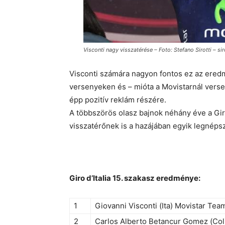
Visconti nagy visszatérése – Foto: Stefano Sirotti – siro
Visconti számára nagyon fontos ez az ered
versenyeken és – mióta a Movistarnál vers
épp pozitív reklám részére.
A többszörös olasz bajnok néhány éve a Giro
visszatérőnek is a hazájában egyik legnéps
Giro d’Italia 15. szakasz eredménye:
1
Giovanni Visconti (Ita) Movistar Tea
2
Carlos Alberto Betancur Gomez (Col