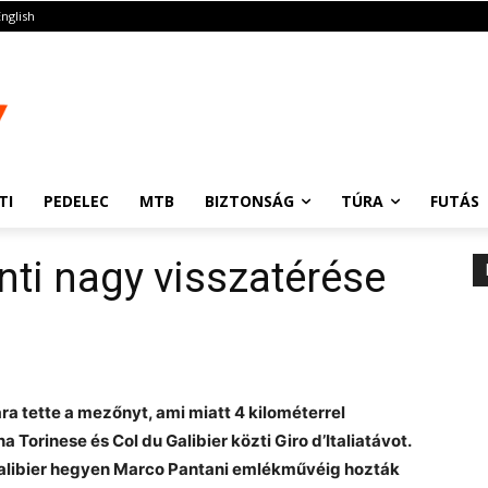
English
TI
PEDELEC
MTB
BIZTONSÁG
TÚRA
FUTÁS
onti nagy visszatérése
a tette a mezőnyt, ami miatt 4 kilométerrel
a Torinese és Col du Galibier közti Giro d’Italia
távot.
 Galibier hegyen Marco Pantani emlékművéig hozták