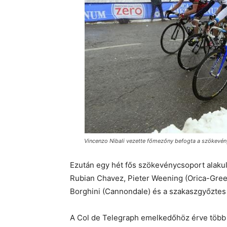
Vincenzo Nibali vezette főmezőny befogta a szökevények
Ezután egy hét fős szökevénycsoport alakult
Rubian Chavez, Pieter Weening (Orica-Green
Borghini (Cannondale) és a szakaszgyőztes 
A Col de Telegraph emelkedőhöz érve több 