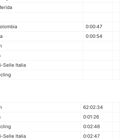
erida
Colombia
0:00:47
da
0:00:54
m
m
-Selle Italia
cling
m
62:02:34
m
0:01:26
cling
0:02:46
-Selle Italia
0:02:47