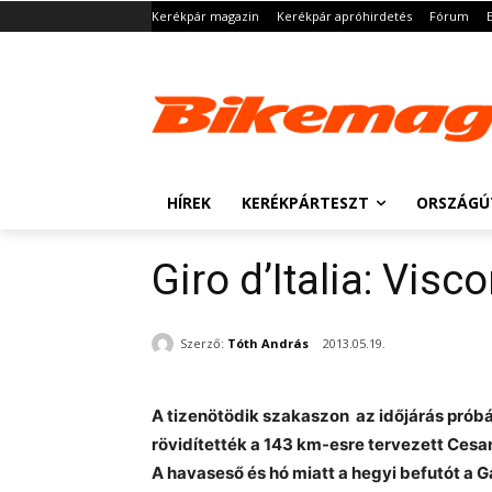
Kerékpár magazin
Kerékpár apróhirdetés
Fórum
HÍREK
KERÉKPÁRTESZT
ORSZÁGÚ
Giro d’Italia: Visc
Szerző:
Tóth András
2013.05.19.
A tizenötödik szakaszon az időjárás próbár
rövidítették a 143 km-esre tervezett
Cesan
A havaseső és hó miatt a hegyi befutót a