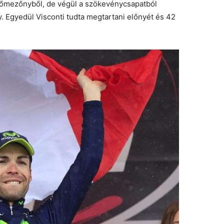
 főmezőnyből, de végül a szökevénycsapatból
 Egyedül Visconti tudta megtartani előnyét és 42