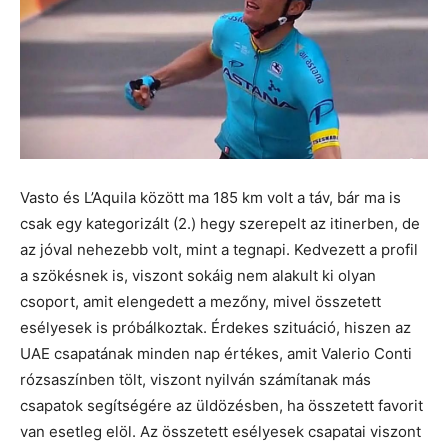
Vasto és L’Aquila között ma 185 km volt a táv, bár ma is
csak egy kategorizált (2.) hegy szerepelt az itinerben, de
az jóval nehezebb volt, mint a tegnapi. Kedvezett a profil
a szökésnek is, viszont sokáig nem alakult ki olyan
csoport, amit elengedett a mezőny, mivel összetett
esélyesek is próbálkoztak. Érdekes szituáció, hiszen az
UAE csapatának minden nap értékes, amit Valerio Conti
rózsaszínben tölt, viszont nyilván számítanak más
csapatok segítségére az üldözésben, ha összetett favorit
van esetleg elöl. Az összetett esélyesek csapatai viszont