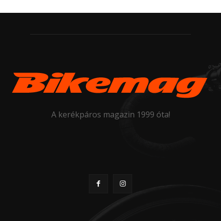
A kerékpáros magazin 1999 óta!