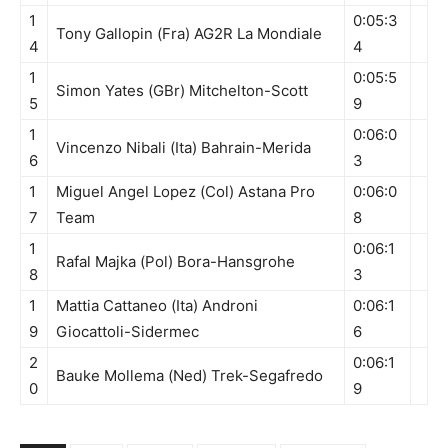
1
0:05:3
Tony Gallopin (Fra) AG2R La Mondiale
4
4
1
0:05:5
Simon Yates (GBr) Mitchelton-Scott
5
9
1
0:06:0
Vincenzo Nibali (Ita) Bahrain-Merida
6
3
1
Miguel Angel Lopez (Col) Astana Pro
0:06:0
7
Team
8
1
0:06:1
Rafal Majka (Pol) Bora-Hansgrohe
8
3
1
Mattia Cattaneo (Ita) Androni
0:06:1
9
Giocattoli-Sidermec
6
2
0:06:1
Bauke Mollema (Ned) Trek-Segafredo
0
9