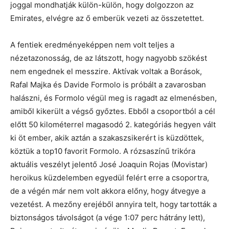
joggal mondhatják külön-külön, hogy dolgozzon az
Emirates, elvégre az ő emberük vezeti az összetettet.
A fentiek eredményeképpen nem volt teljes a
nézetazonosság, de az látszott, hogy nagyobb szökést
nem engednek el messzire. Aktívak voltak a Borások,
Rafal Majka és Davide Formolo is próbált a zavarosban
halászni, és Formolo végül meg is ragadt az elmenésben,
amiből kikerült a végső győztes. Ebből a csoportból a cél
előtt 50 kilométerrel magasodó 2. kategóriás hegyen vált
ki öt ember, akik aztán a szakaszsikerért is küzdöttek,
köztük a top10 favorit Formolo. A rózsaszínű trikóra
aktuális veszélyt jelentő José Joaquin Rojas (Movistar)
heroikus küzdelemben egyedül felért erre a csoportra,
de a végén már nem volt akkora előny, hogy átvegye a
vezetést. A mezőny erejéből annyira telt, hogy tartották a
biztonságos távolságot (a vége 1:07 perc hátrány lett),