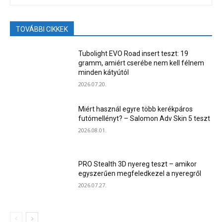
TOVÁBBI CIKKEK
Tubolight EVO Road insert teszt: 19
gramm, amiért cserébe nem kell félnem
minden kátyútól
2026.07.20.
Miért használ egyre több kerékpáros
futómellényt? – Salomon Adv Skin 5 teszt
2026.08.01.
PRO Stealth 3D nyereg teszt – amikor
egyszerűen megfeledkezel a nyeregről
2026.07.27.