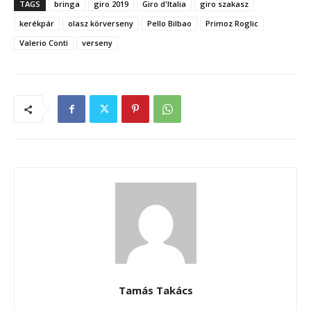
TAGS
bringa
giro 2019
Giro d'Italia
giro szakasz
kerékpár
olasz körverseny
Pello Bilbao
Primoz Roglic
Valerio Conti
verseny
Tamás Takács