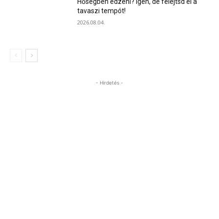
Hőségben edzeni? Igen, de felejtsd el a
tavaszi tempót!
2026.08.04.
- Hirdetés -