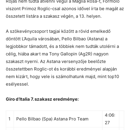
Rojas nem tudta átvenni végül a Maglia Rosa-t, Formolo
viszont Primoz Roglic-csal azonos idővel írta be magát az
összetett listára a szakasz végén, a 13. helyen.
A szökevénycsoport tagjai között a rövid emelkedő
döntött L’Aquila városában, Pello Bilbao (Astana) a
legjobbkor támadott, és a többiek nem tudták utolérni a
célig, hiába akart ma Tony Gallopin (Ag2R) nagyon
szakaszt nyerni. Az Astana versenyzője beelőzte
összetettben Roglic-ot és korábbi eredményei alapján
nem kizárt, hogy vele is számolhatunk majd, mint top10
esélyessel.
Giro d’Italia 7. szakasz eredménye:
4:06:
1
Pello Bilbao (Spa) Astana Pro Team
27