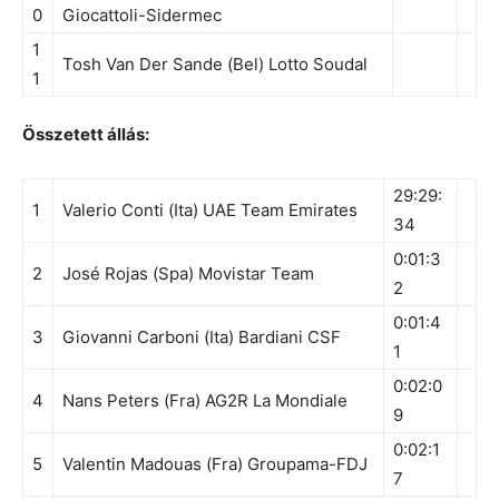
0
Giocattoli-Sidermec
1
Tosh Van Der Sande (Bel) Lotto Soudal
1
Összetett állás:
29:29:
1
Valerio Conti (Ita) UAE Team Emirates
34
0:01:3
2
José Rojas (Spa) Movistar Team
2
0:01:4
3
Giovanni Carboni (Ita) Bardiani CSF
1
0:02:0
4
Nans Peters (Fra) AG2R La Mondiale
9
0:02:1
5
Valentin Madouas (Fra) Groupama-FDJ
7