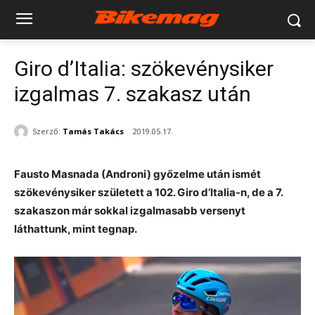
Giro d’Italia: szökevénysiker
izgalmas 7. szakasz után
Szerző:
Tamás Takács
2019.05.17.
Fausto Masnada (Androni) győzelme után ismét
szökevénysiker született a 102. Giro d’Italia-n, de a 7.
szakaszon már sokkal izgalmasabb versenyt
láthattunk, mint tegnap.