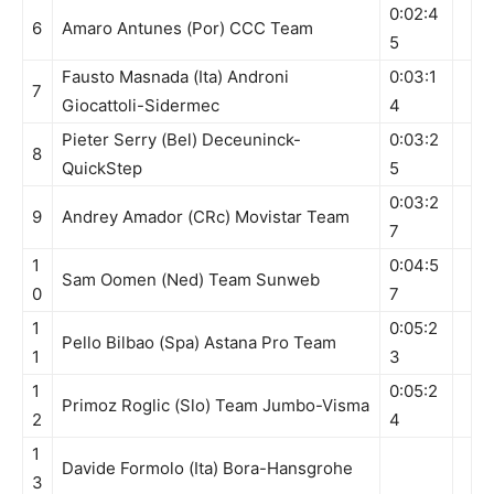
0:02:4
6
Amaro Antunes (Por) CCC Team
5
Fausto Masnada (Ita) Androni
0:03:1
7
Giocattoli-Sidermec
4
Pieter Serry (Bel) Deceuninck-
0:03:2
8
QuickStep
5
0:03:2
9
Andrey Amador (CRc) Movistar Team
7
1
0:04:5
Sam Oomen (Ned) Team Sunweb
0
7
1
0:05:2
Pello Bilbao (Spa) Astana Pro Team
1
3
1
0:05:2
Primoz Roglic (Slo) Team Jumbo-Visma
2
4
1
Davide Formolo (Ita) Bora-Hansgrohe
3