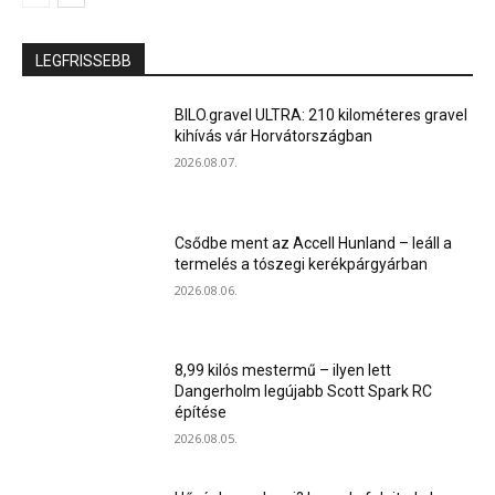
LEGFRISSEBB
BILO.gravel ULTRA: 210 kilométeres gravel
kihívás vár Horvátországban
2026.08.07.
Csődbe ment az Accell Hunland – leáll a
termelés a tószegi kerékpárgyárban
2026.08.06.
8,99 kilós mestermű – ilyen lett
Dangerholm legújabb Scott Spark RC
építése
2026.08.05.