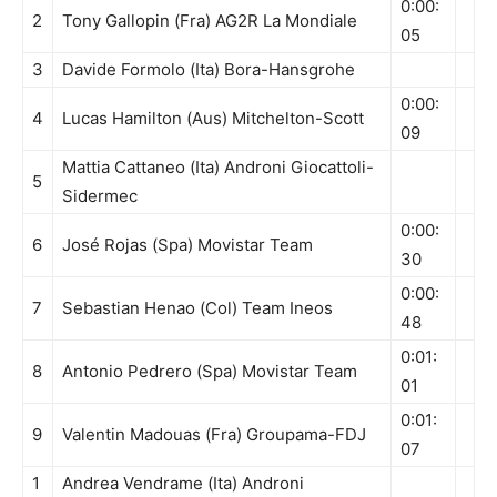
0:00:
2
Tony Gallopin (Fra) AG2R La Mondiale
05
3
Davide Formolo (Ita) Bora-Hansgrohe
0:00:
4
Lucas Hamilton (Aus) Mitchelton-Scott
09
Mattia Cattaneo (Ita) Androni Giocattoli-
5
Sidermec
0:00:
6
José Rojas (Spa) Movistar Team
30
0:00:
7
Sebastian Henao (Col) Team Ineos
48
0:01:
8
Antonio Pedrero (Spa) Movistar Team
01
0:01:
9
Valentin Madouas (Fra) Groupama-FDJ
07
1
Andrea Vendrame (Ita) Androni