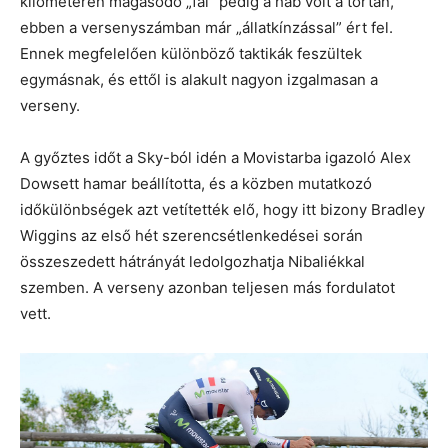
kilométeren magasodó „fal” pedig a hab volt a tortán,
ebben a versenyszámban már „állatkínzással” ért fel.
Ennek megfelelően különböző taktikák feszültek
egymásnak, és ettől is alakult nagyon izgalmasan a
verseny.
A győztes időt a Sky-ból idén a Movistarba igazoló Alex
Dowsett hamar beállította, és a közben mutatkozó
időkülönbségek azt vetítették elő, hogy itt bizony Bradley
Wiggins az első hét szerencsétlenkedései során
összeszedett hátrányát ledolgozhatja Nibaliékkal
szemben. A verseny azonban teljesen más fordulatot
vett.