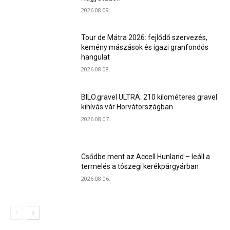
2026.08.09.
Tour de Mátra 2026: fejlődő szervezés,
kemény mászások és igazi granfondós
hangulat
2026.08.08.
BILO.gravel ULTRA: 210 kilométeres gravel
kihívás vár Horvátországban
2026.08.07.
Csődbe ment az Accell Hunland – leáll a
termelés a tószegi kerékpárgyárban
2026.08.06.