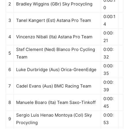
0:00:1
2
Bradley Wiggins (GBr) Sky Procycling
0
0:00:1
3
Tanel Kangert (Est) Astana Pro Team
4
0:00:
4
Vincenzo Nibali (Ita) Astana Pro Team
21
Stef Clement (Ned) Blanco Pro Cycling
0:00:
5
Team
32
0:00:
6
Luke Durbridge (Aus) Orica-GreenEdge
35
0:00:
7
Cadel Evans (Aus) BMC Racing Team
39
0:00:
8
Manuele Boaro (Ita) Team Saxo-Tinkoff
45
Sergio Luis Henao Montoya (Col) Sky
0:00:
9
Procycling
53