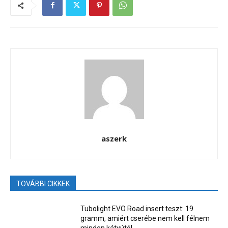
aszerk
TOVÁBBI CIKKEK
Tubolight EVO Road insert teszt: 19
gramm, amiért cserébe nem kell félnem
minden kátyútól