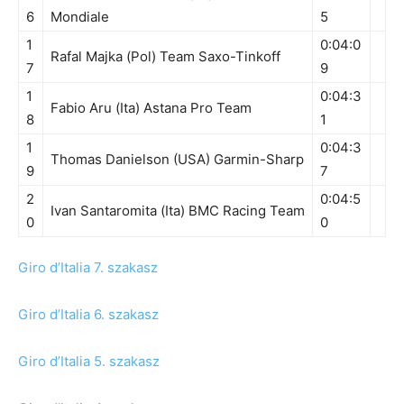
6
Mondiale
5
1
0:04:0
Rafal Majka (Pol) Team Saxo-Tinkoff
7
9
1
0:04:3
Fabio Aru (Ita) Astana Pro Team
8
1
1
0:04:3
Thomas Danielson (USA) Garmin-Sharp
9
7
2
0:04:5
Ivan Santaromita (Ita) BMC Racing Team
0
0
Giro d’Italia 7. szakasz
Giro d’Italia 6. szakasz
Giro d’Italia 5. szakasz