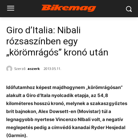
Giro d’Italia: Nibali
rózsaszínben egy
„körömrágós” kronó után
Szerző:
aszerk
2013.05.11.
Időfutamhoz képest majdhogynem „körömrágósan”
alakult a Giro d’Itala nyolcadik etapja, az 54,8
kilométeres hosszú kronó, melynek a szakaszgyőztes
brit bajnokon, Alex Dowsett-en (Movistar) túl a
legnagyobb nyertese Vincenzo NIbali volt, a negatív
meglepetés pedig a címvédő kanadai Ryder Hesjedal
(Garmin).