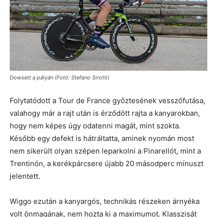
Dowsett a pályán (Fotó: Stefano Sirotti)
Folytatódott a Tour de France győztesének vesszőfutása,
valahogy már a rajt után is érződött rajta a kanyarokban,
hogy nem képes úgy odatenni magát, mint szokta.
Később egy defekt is hátráltatta, aminek nyomán most
nem sikerült olyan szépen leparkolni a Pinarellót, mint a
Trentinón, a kerékpárcsere újabb 20 másodperc mínuszt
jelentett.
Wiggo ezután a kanyargós, technikás részeken árnyéka
volt önmagának, nem hozta ki a maximumot. Klasszisát