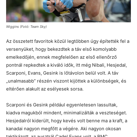
Wiggins (Fotó: Team Sky)
Az összetett favoritok közül legtöbben úgy építették fel a
versenyüket, hogy bekezdtek a táv első komolyabb
emelkedőjén, ennek megfelelően az első ellenőrző
pontnál repkedtek a kiváló idők, itt még Nibali, Hesjedal,
Scarponi, Evans, Gesink is lőtávolon belül volt. A táv
„unalmasabb” részén viszont kijöttek a különbségek, és
eltérően alakult az esélyesek sorsa.
Scarponi és Gesink például egyenletesen lassultak,
kiadva magukból mindent, minimalizálták a veszteséget.
Hesjedalról kiderült, hogy kevés volt benne ma a kraft, a
kanadai nagyon megfőtt a végére. Aki nagyon okosan
taktikázott, az ausztrál Cadel Evans volt, a BMC