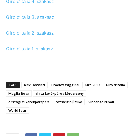
Giro d’Italia 4. szakasz
Giro d’Italia 3. szakasz
Giro d’Italia 2. szakasz
Giro d’Italia 1. szakasz
TAGS
Alex Dowsett
Bradley Wiggins
Giro 2013
Giro d'Italia
Maglia Rosa
olasz kerékpáros körverseny
országúti kerékpársport
rózsaszínű trikó
Vincenzo Nibali
WorldTour