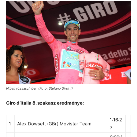
Nibali rózsaszínben (Fotó: Stefano Sirotti)
Giro d’Italia 8. szakasz eredménye:
1:16:2
1
Alex Dowsett (GBr) Movistar Team
7