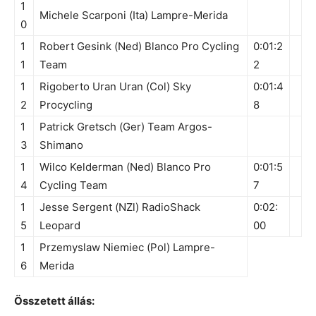
1
Michele Scarponi (Ita) Lampre-Merida
0
1
Robert Gesink (Ned) Blanco Pro Cycling
0:01:2
1
Team
2
1
Rigoberto Uran Uran (Col) Sky
0:01:4
2
Procycling
8
1
Patrick Gretsch (Ger) Team Argos-
3
Shimano
1
Wilco Kelderman (Ned) Blanco Pro
0:01:5
4
Cycling Team
7
1
Jesse Sergent (NZl) RadioShack
0:02:
5
Leopard
00
1
Przemyslaw Niemiec (Pol) Lampre-
6
Merida
Összetett állás: