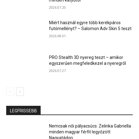
2026.07.20.
Miért használ egyre több kerékpáros
futómellényt? – Salomon Adv Skin 5 teszt
2026.08.01.
PRO Stealth 3D nyereg teszt – amikor
egyszerűen megfeledkezel a nyeregről
2026.07.27.
LEGFRISSEBB
Nemcsak női pályacsúcs: Zelinka Gabriella
minden magyar férfit legyőzött
Nagyatádon