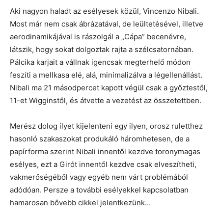
Aki nagyon haladt az esélyesek közül, Vincenzo Nibali.
Most már nem csak ábrázatával, de leültetésével, illetve
aerodinamikájával is rászolgál a „Cápa” becenévre,
látszik, hogy sokat dolgoztak rajta a szélcsatornában.
Pálcika karjait a vállnak igencsak megterhelő módon
feszíti a mellkasa elé, alá, minimalizálva a légellenállást.
Nibali ma 21 másodpercet kapott végül csak a győztestől,
11-et Wigginstől, és átvette a vezetést az összetettben.
Merész dolog ilyet kijelenteni egy ilyen, orosz ruletthez
hasonló szakaszokat produkáló háromhetesen, de a
papírforma szerint Nibali innentől kezdve toronymagas
esélyes, ezt a Girót innentől kezdve csak elveszítheti,
vakmerőségéből vagy egyéb nem várt problémából
adódóan. Persze a további esélyekkel kapcsolatban
hamarosan bővebb cikkel jelentkezünk…