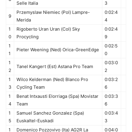
Selle Italia
3
Przemyslaw Niemiec (Pol) Lampre-
0:02:4
9
Merida
4
1
Rigoberto Uran Uran (Col) Sky
0:02:4
0
Procycling
9
1
0:02:5
Pieter Weening (Ned) Orica-GreenEdge
1
0
1
0:03:0
Tanel Kangert (Est) Astana Pro Team
2
2
1
Wilco Kelderman (Ned) Blanco Pro
0:03:2
3
Cycling Team
6
1
Benat Intxausti Elorriaga (Spa) Movistar
0:03:3
4
Team
6
1
Samuel Sanchez Gonzalez (Spa)
0:03:4
5
Euskaltel-Euskadi
3
1
Domenico Pozzovivo (Ita) AG2R La
0:04:0