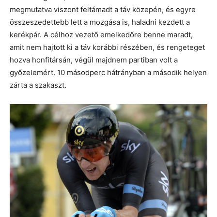
megmutatva viszont feltámadt a táv közepén, és egyre
összeszedettebb lett a mozgása is, haladni kezdett a
kerékpár. A célhoz vezető emelkedőre benne maradt,
amit nem hajtott ki a táv korábbi részében, és rengeteget
hozva honfitársán, végül majdnem partiban volt a
győzelemért. 10 másodperc hátrányban a második helyen
zárta a szakaszt.