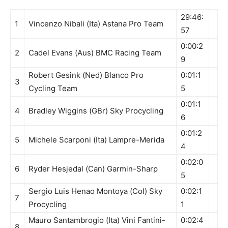
29:46:
1
Vincenzo Nibali (Ita) Astana Pro Team
57
0:00:2
2
Cadel Evans (Aus) BMC Racing Team
9
Robert Gesink (Ned) Blanco Pro
0:01:1
3
Cycling Team
5
0:01:1
4
Bradley Wiggins (GBr) Sky Procycling
6
0:01:2
5
Michele Scarponi (Ita) Lampre-Merida
4
0:02:0
6
Ryder Hesjedal (Can) Garmin-Sharp
5
Sergio Luis Henao Montoya (Col) Sky
0:02:1
7
Procycling
1
Mauro Santambrogio (Ita) Vini Fantini-
0:02:4
8